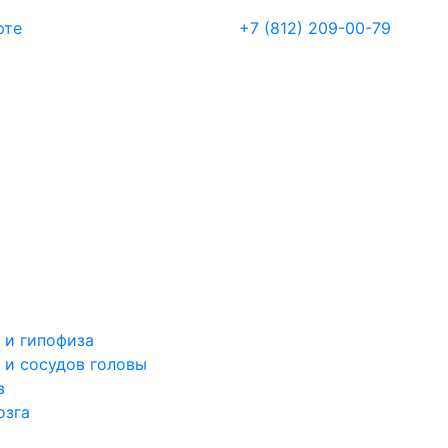
рте
+7 (812) 209-00-79
 и гипофиза
 и сосудов головы
в
озга