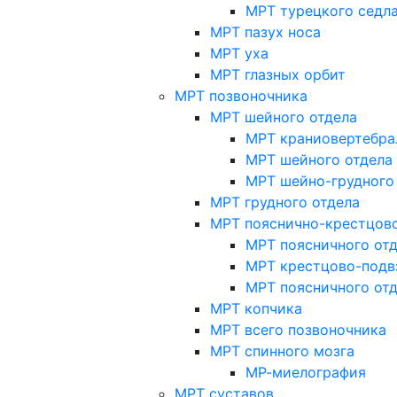
МРТ турецкого седл
МРТ пазух носа
МРТ уха
МРТ глазных орбит
МРТ позвоночника
МРТ шейного отдела
МРТ краниовертебра
МРТ шейного отдела 
МРТ шейно-грудного
МРТ грудного отдела
МРТ пояснично-крестцово
МРТ поясничного от
МРТ крестцово-подв
МРТ поясничного от
МРТ копчика
МРТ всего позвоночника
МРТ спинного мозга
МР-миелография
МРТ суставов