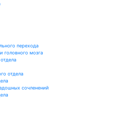
а
льного перехода
и головного мозга
 отдела
го отдела
дела
здошных сочленений
дела