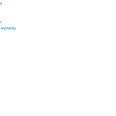
н
н
 железы