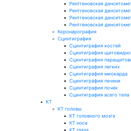
Рентгеновская денситоме
Рентгеновская денситоме
Рентгеновская денситоме
Рентгеновская денситоме
Коронарография
Сцинтиграфия
Сцинтиграфия костей
Сцинтиграфия щитовидно
Сцинтиграфия паращитов
Сцинтиграфия легких
Сцинтиграфия миокарда
Сцинтиграфия печени
Сцинтиграфия почек
Сцинтиграфия всего тела
КТ
КТ головы
КТ головного мозга
КТ носа
КТ глаза