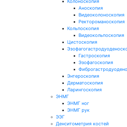
Колоноскопия
Аноскопия
Видеоколоноскопия
Ректороманоскопия
Кольпоскопия
Видеокольпоскопия
Цистоскопия
Эзофагогастродуоденоск
Гастроскопия
Эзофагоскопия
Фиброгастродуоден
Энтероскопия
Дерматоскопия
Ларингоскопия
ЭНМГ
ЭНМГ ног
ЭНМГ рук
ЭЭГ
Денситометрия костей