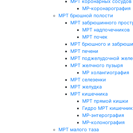
МРТ коронарных сосудов
МР-коронарография
МРТ брюшной полости
МРТ забрюшинного прост
МРТ надпочечников
МРТ почек
МРТ брюшного и забрюши
МРТ печени
МРТ поджелудочной желе
МРТ желчного пузыря
МР холангиография
МРТ селезенки
МРТ желудка
МРТ кишечника
МРТ прямой кишки
Гидро МРТ кишечник
МР-энтерография
МР-колонография
МРТ малого таза