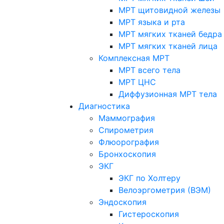
МРТ щитовидной железы
МРТ языка и рта
МРТ мягких тканей бедра
МРТ мягких тканей лица
Комплексная МРТ
МРТ всего тела
МРТ ЦНС
Диффузионная МРТ тела
Диагностика
Маммография
Спирометрия
Флюорография
Бронхоскопия
ЭКГ
ЭКГ по Холтеру
Велоэргометрия (ВЭМ)
Эндоскопия
Гистероскопия