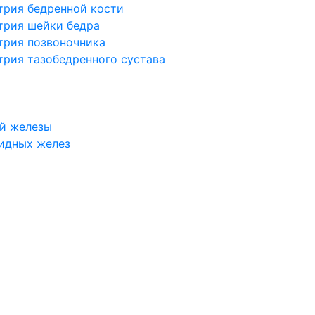
трия бедренной кости
трия шейки бедра
трия позвоночника
трия тазобедренного сустава
й железы
идных желез