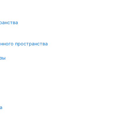
ранства
нного пространства
зы
а