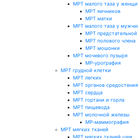
МРТ малого таза у женщи
МРТ яичников
МРТ матки
МРТ малого таза у мужчи
МРТ предстательной
МРТ полового члена
МРТ мошонки
МРТ мочевого пузыря
МР-урография
МРТ грудной клетки
МРТ легких
МРТ органов средостения
МРТ сердца
МРТ гортани и горла
МРТ пищевода
МРТ молочной железы
МР-маммография
МРТ мягких тканей
МРТ мягких тканей шеи