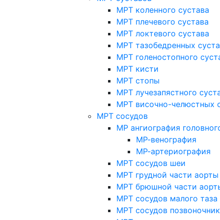
МРТ коленного сустава
МРТ плечевого сустава
МРТ локтевого сустава
МРТ тазобедренных суст
МРТ голеностопного суст
МРТ кисти
МРТ стопы
МРТ лучезапястного суст
МРТ височно-челюстных 
МРТ сосудов
МР ангиография головног
МР-венография
МР-артериография
МРТ сосудов шеи
МРТ грудной части аорты
МРТ брюшной части аорт
МРТ сосудов малого таза
МРТ сосудов позвоночник