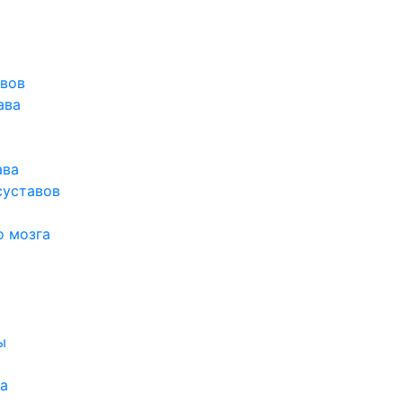
авов
ава
ава
суставов
о мозга
ы
а