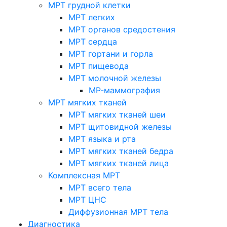
МРТ грудной клетки
МРТ легких
МРТ органов средостения
МРТ сердца
МРТ гортани и горла
МРТ пищевода
МРТ молочной железы
МР-маммография
МРТ мягких тканей
МРТ мягких тканей шеи
МРТ щитовидной железы
МРТ языка и рта
МРТ мягких тканей бедра
МРТ мягких тканей лица
Комплексная МРТ
МРТ всего тела
МРТ ЦНС
Диффузионная МРТ тела
Диагностика