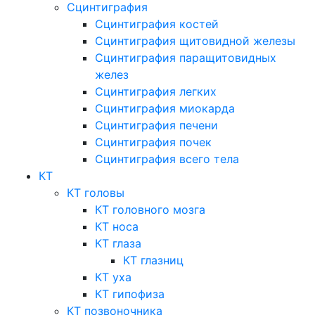
Сцинтиграфия
Сцинтиграфия костей
Сцинтиграфия щитовидной железы
Сцинтиграфия паращитовидных
желез
Сцинтиграфия легких
Сцинтиграфия миокарда
Сцинтиграфия печени
Сцинтиграфия почек
Сцинтиграфия всего тела
КТ
КТ головы
КТ головного мозга
КТ носа
КТ глаза
КТ глазниц
КТ уха
КТ гипофиза
КТ позвоночника