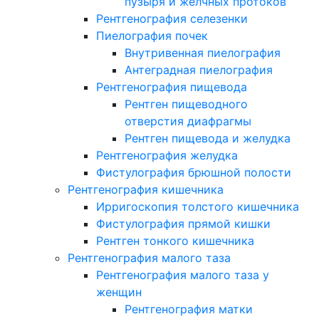
пузыря и желчных протоков
Рентгенография селезенки
Пиелография почек
Внутривенная пиелография
Антеградная пиелография
Рентгенография пищевода
Рентген пищеводного
отверстия диафрагмы
Рентген пищевода и желудка
Рентгенография желудка
Фистулография брюшной полости
Рентгенография кишечника
Ирригоскопия толстого кишечника
Фистулография прямой кишки
Рентген тонкого кишечника
Рентгенография малого таза
Рентгенография малого таза у
женщин
Рентгенография матки