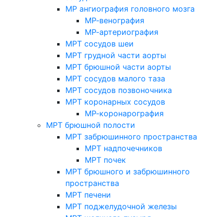
МР ангиография головного мозга
МР-венография
МР-артериография
МРТ сосудов шеи
МРТ грудной части аорты
МРТ брюшной части аорты
МРТ сосудов малого таза
МРТ сосудов позвоночника
МРТ коронарных сосудов
МР-коронарография
МРТ брюшной полости
МРТ забрюшинного пространства
МРТ надпочечников
МРТ почек
МРТ брюшного и забрюшинного
пространства
МРТ печени
МРТ поджелудочной железы