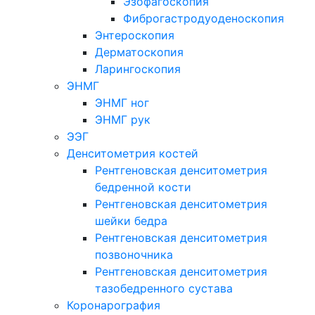
Эзофагоскопия
Фиброгастродуоденоскопия
Энтероскопия
Дерматоскопия
Ларингоскопия
ЭНМГ
ЭНМГ ног
ЭНМГ рук
ЭЭГ
Денситометрия костей
Рентгеновская денситометрия
бедренной кости
Рентгеновская денситометрия
шейки бедра
Рентгеновская денситометрия
позвоночника
Рентгеновская денситометрия
тазобедренного сустава
Коронарография