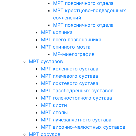
МРТ поясничного отдела
МРТ крестцово-подвздошных
сочленений
МРТ поясничного отдела
МРТ копчика
МРТ всего позвоночника
МРТ спинного мозга
МР-миелография
МРТ суставов
МРТ коленного сустава
МРТ плечевого сустава
МРТ локтевого сустава
МРТ тазобедренных суставов
МРТ голеностопного сустава
МРТ кисти
МРТ стопы
МРТ лучезапястного сустава
МРТ височно-челюстных суставов
МРТ сосудов