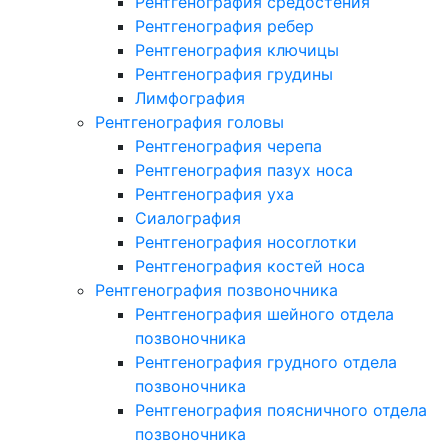
Рентгенография средостения
Рентгенография ребер
Рентгенография ключицы
Рентгенография грудины
Лимфография
Рентгенография головы
Рентгенография черепа
Рентгенография пазух носа
Рентгенография уха
Сиалография
Рентгенография носоглотки
Рентгенография костей носа
Рентгенография позвоночника
Рентгенография шейного отдела
позвоночника
Рентгенография грудного отдела
позвоночника
Рентгенография поясничного отдела
позвоночника