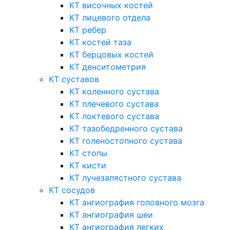
КТ височных костей
КТ лицевого отдела
КТ ребер
КТ костей таза
КТ берцовых костей
КТ денситометрия
КТ суставов
КТ коленного сустава
КТ плечевого сустава
КТ локтевого сустава
КТ тазобедренного сустава
КТ голеностопного сустава
КТ стопы
КТ кисти
КТ лучезапястного сустава
КТ сосудов
КТ ангиография головного мозга
КТ ангиография шеи
КТ ангиография легких