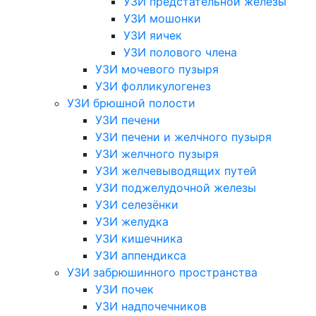
УЗИ предстательной железы
УЗИ мошонки
УЗИ яичек
УЗИ полового члена
УЗИ мочевого пузыря
УЗИ фолликулогенез
УЗИ брюшной полости
УЗИ печени
УЗИ печени и желчного пузыря
УЗИ желчного пузыря
УЗИ желчевыводящих путей
УЗИ поджелудочной железы
УЗИ селезёнки
УЗИ желудка
УЗИ кишечника
УЗИ аппендикса
УЗИ забрюшинного пространства
УЗИ почек
УЗИ надпочечников