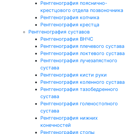
Рентгенография пояснично-
крестцового отдела позвоночника
Рентгенография копчика
Рентгенография крестца
Рентгенография суставов
Рентгенография ВНЧС
Рентгенография плечевого сустава
Рентгенография локтевого сустава
Рентгенография лучезапястного
сустава
Рентгенография кисти руки
Рентгенография коленного сустава
Рентгенография тазобедренного
сустава
Рентгенография голеностопного
сустава
Рентгенография нижних
конечностей
Рентгенография стопы