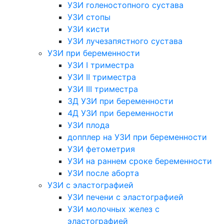
УЗИ голеностопного сустава
УЗИ стопы
УЗИ кисти
УЗИ лучезапястного сустава
УЗИ при беременности
УЗИ I триместра
УЗИ II триместра
УЗИ III триместра
3Д УЗИ при беременности
4Д УЗИ при беременности
УЗИ плода
допплер на УЗИ при беременности
УЗИ фетометрия
УЗИ на раннем сроке беременности
УЗИ после аборта
УЗИ с эластографией
УЗИ печени с эластографией
УЗИ молочных желез с
эластографией