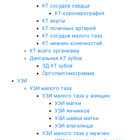
КТ сосудов сердца
КТ-коронарография
КТ аорты
КТ почечных артерий
КТ сосудов малого таза
КТ нижних конечностей
КТ всего организма
Дентальная КТ зубов
3Д КТ зубов
Ортопантомограмма
УЗИ
УЗИ малого таза
УЗИ малого таза у женщин
УЗИ матки
УЗИ яичников
УЗИ шейки матки
УЗИ влагалища
УЗИ малого таза у мужчин