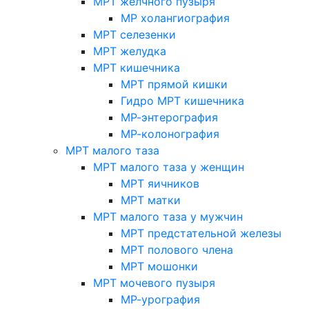
МРТ желчного пузыря
МР холангиография
МРТ селезенки
МРТ желудка
МРТ кишечника
МРТ прямой кишки
Гидро МРТ кишечника
МР-энтерография
МР-колонография
МРТ малого таза
МРТ малого таза у женщин
МРТ яичников
МРТ матки
МРТ малого таза у мужчин
МРТ предстательной железы
МРТ полового члена
МРТ мошонки
МРТ мочевого пузыря
МР-урография