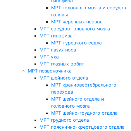
гипофиза
МРТ головного мозга и сосудов
головы
МРТ черепных нервов
МРТ сосудов головного мозга
МРТ гипофиза
МРТ турецкого седла
МРТ пазух носа
МРТ уха
МРТ глазных орбит
МРТ позвоночника
МРТ шейного отдела
МРТ краниовертебрального
перехода
МРТ шейного отдела и
головного мозга
МРТ шейно-грудного отдела
МРТ грудного отдела
МРТ пояснично-крестцового отдела