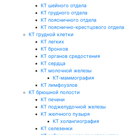
КТ шейного отдела
КТ грудного отдела
КТ поясничного отдела
КТ пояснично-крестцового отдела
КТ грудной клетки
КТ легких
КТ бронхов
КТ органов средостения
КТ сердца
КТ молочной железы
КТ-маммография
КТ лимфоузлов
КТ брюшной полости
КТ печени
КТ поджелудочной железы
КТ желчного пузыря
КТ холангиография
КТ селезенки