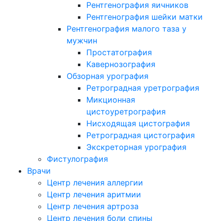
Рентгенография яичников
Рентгенография шейки матки
Рентгенография малого таза у
мужчин
Простатография
Кавернозография
Обзорная урография
Ретроградная уретрография
Микционная
цистоуретрография
Нисходящая цистография
Ретроградная цистография
Экскреторная урография
Фистулография
Врачи
Центр лечения аллергии
Центр лечения аритмии
Центр лечения артроза
Центр лечения боли спины