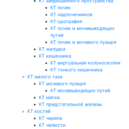
КТ забрюшинного пространства
КТ почек
КТ надпочечников
КТ-урография
КТ почек и мочевыводящих
путей
КТ почек и мочевого пузыря
КТ желудка
КТ кишечника
КТ виртуальная колоноскопия
КТ тонкого кишечника
КТ малого таза
КТ мочевого пузыря
КТ мочевыводящих путей
КТ матки
КТ предстательной железы
КТ костей
КТ черепа
КТ челюсти