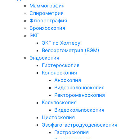
Маммография
Спирометрия
Флюорография
Бронхоскопия
ЭКГ
ЭКГ по Холтеру
Велоэргометрия (ВЭМ)
Эндоскопия
Гистероскопия
Колоноскопия
Аноскопия
Видеоколоноскопия
Ректороманоскопия
Кольпоскопия
Видеокольпоскопия
Цистоскопия
Эзофагогастродуоденоскопия
Гастроскопия