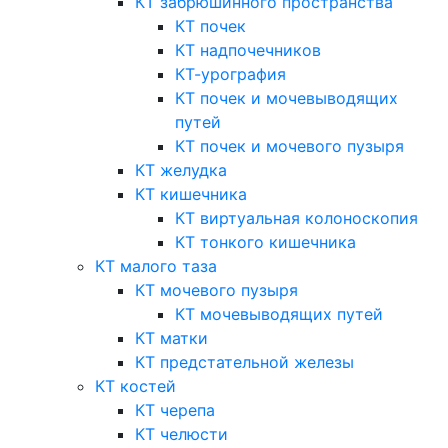
КТ забрюшинного пространства
КТ почек
КТ надпочечников
КТ-урография
КТ почек и мочевыводящих
путей
КТ почек и мочевого пузыря
КТ желудка
КТ кишечника
КТ виртуальная колоноскопия
КТ тонкого кишечника
КТ малого таза
КТ мочевого пузыря
КТ мочевыводящих путей
КТ матки
КТ предстательной железы
КТ костей
КТ черепа
КТ челюсти