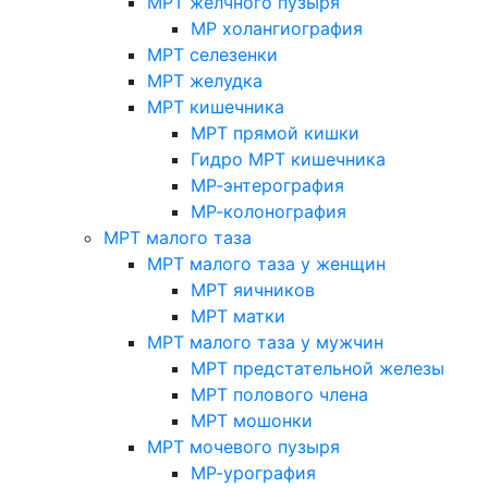
МРТ желчного пузыря
МР холангиография
МРТ селезенки
МРТ желудка
МРТ кишечника
МРТ прямой кишки
Гидро МРТ кишечника
МР-энтерография
МР-колонография
МРТ малого таза
МРТ малого таза у женщин
МРТ яичников
МРТ матки
МРТ малого таза у мужчин
МРТ предстательной железы
МРТ полового члена
МРТ мошонки
МРТ мочевого пузыря
МР-урография