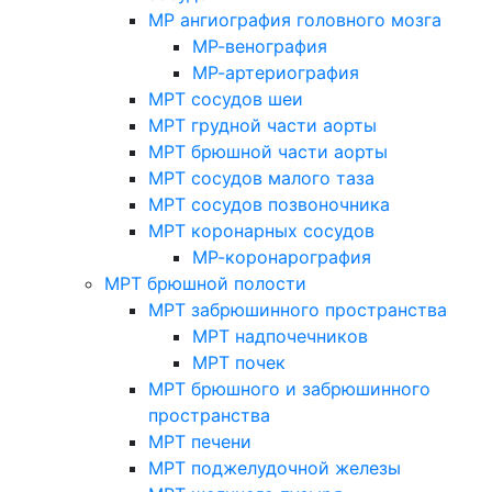
МР ангиография головного мозга
МР-венография
МР-артериография
МРТ сосудов шеи
МРТ грудной части аорты
МРТ брюшной части аорты
МРТ сосудов малого таза
МРТ сосудов позвоночника
МРТ коронарных сосудов
МР-коронарография
МРТ брюшной полости
МРТ забрюшинного пространства
МРТ надпочечников
МРТ почек
МРТ брюшного и забрюшинного
пространства
МРТ печени
МРТ поджелудочной железы