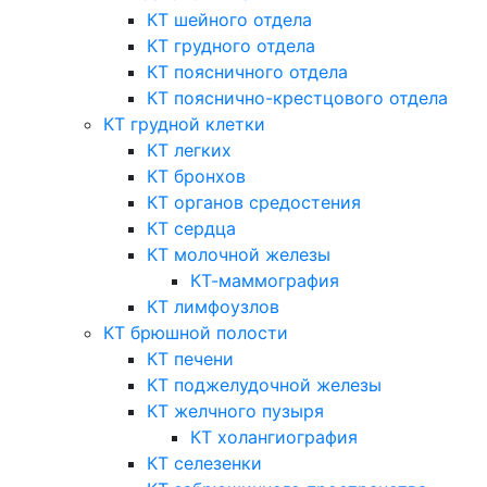
КТ шейного отдела
КТ грудного отдела
КТ поясничного отдела
КТ пояснично-крестцового отдела
КТ грудной клетки
КТ легких
КТ бронхов
КТ органов средостения
КТ сердца
КТ молочной железы
КТ-маммография
КТ лимфоузлов
КТ брюшной полости
КТ печени
КТ поджелудочной железы
КТ желчного пузыря
КТ холангиография
КТ селезенки