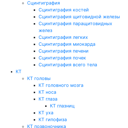
Сцинтиграфия
Сцинтиграфия костей
Сцинтиграфия щитовидной железы
Сцинтиграфия паращитовидных
желез
Сцинтиграфия легких
Сцинтиграфия миокарда
Сцинтиграфия печени
Сцинтиграфия почек
Сцинтиграфия всего тела
КТ
КТ головы
КТ головного мозга
КТ носа
КТ глаза
КТ глазниц
КТ уха
КТ гипофиза
КТ позвоночника