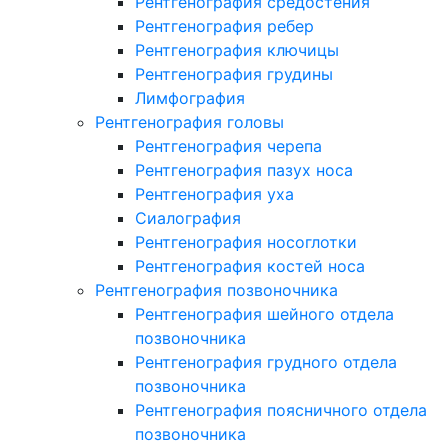
Рентгенография средостения
Рентгенография ребер
Рентгенография ключицы
Рентгенография грудины
Лимфография
Рентгенография головы
Рентгенография черепа
Рентгенография пазух носа
Рентгенография уха
Сиалография
Рентгенография носоглотки
Рентгенография костей носа
Рентгенография позвоночника
Рентгенография шейного отдела
позвоночника
Рентгенография грудного отдела
позвоночника
Рентгенография поясничного отдела
позвоночника