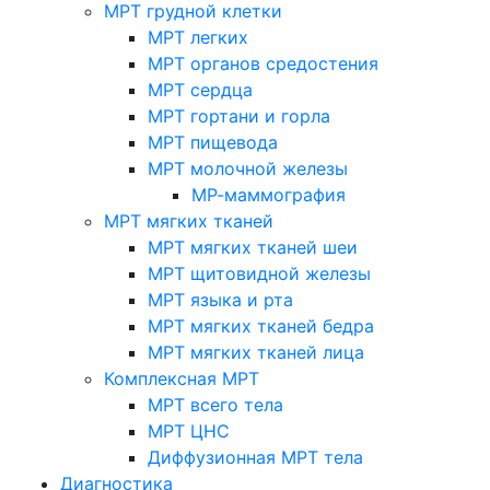
МРТ грудной клетки
МРТ легких
МРТ органов средостения
МРТ сердца
МРТ гортани и горла
МРТ пищевода
МРТ молочной железы
МР-маммография
МРТ мягких тканей
МРТ мягких тканей шеи
МРТ щитовидной железы
МРТ языка и рта
МРТ мягких тканей бедра
МРТ мягких тканей лица
Комплексная МРТ
МРТ всего тела
МРТ ЦНС
Диффузионная МРТ тела
Диагностика