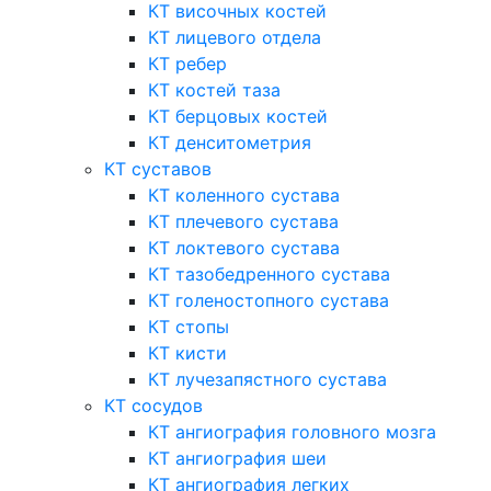
КТ височных костей
КТ лицевого отдела
КТ ребер
КТ костей таза
КТ берцовых костей
КТ денситометрия
КТ суставов
КТ коленного сустава
КТ плечевого сустава
КТ локтевого сустава
КТ тазобедренного сустава
КТ голеностопного сустава
КТ стопы
КТ кисти
КТ лучезапястного сустава
КТ сосудов
КТ ангиография головного мозга
КТ ангиография шеи
КТ ангиография легких