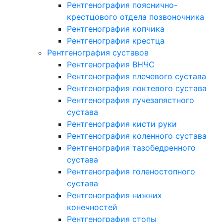
Рентгенография пояснично-
крестцового отдела позвоночника
Рентгенография копчика
Рентгенография крестца
Рентгенография суставов
Рентгенография ВНЧС
Рентгенография плечевого сустава
Рентгенография локтевого сустава
Рентгенография лучезапястного
сустава
Рентгенография кисти руки
Рентгенография коленного сустава
Рентгенография тазобедренного
сустава
Рентгенография голеностопного
сустава
Рентгенография нижних
конечностей
Рентгенография стопы