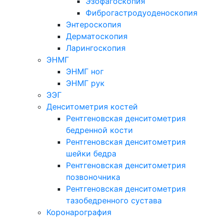
Эзофагоскопия
Фиброгастродуоденоскопия
Энтероскопия
Дерматоскопия
Ларингоскопия
ЭНМГ
ЭНМГ ног
ЭНМГ рук
ЭЭГ
Денситометрия костей
Рентгеновская денситометрия
бедренной кости
Рентгеновская денситометрия
шейки бедра
Рентгеновская денситометрия
позвоночника
Рентгеновская денситометрия
тазобедренного сустава
Коронарография