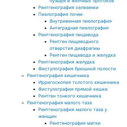
пузыря и желчных протоков
Рентгенография селезенки
Пиелография почек
Внутривенная пиелография
Антеградная пиелография
Рентгенография пищевода
Рентген пищеводного
отверстия диафрагмы
Рентген пищевода и желудка
Рентгенография желудка
Фистулография брюшной полости
Рентгенография кишечника
Ирригоскопия толстого кишечника
Фистулография прямой кишки
Рентген тонкого кишечника
Рентгенография малого таза
Рентгенография малого таза у
женщин
Рентгенография матки