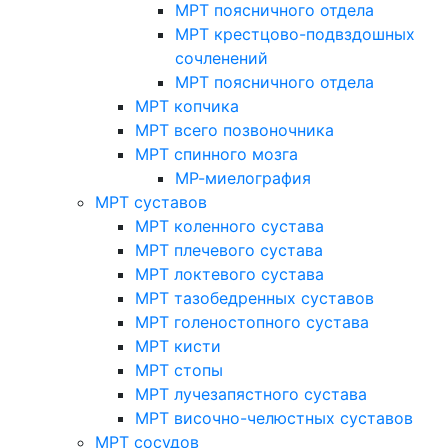
МРТ поясничного отдела
МРТ крестцово-подвздошных
сочленений
МРТ поясничного отдела
МРТ копчика
МРТ всего позвоночника
МРТ спинного мозга
МР-миелография
МРТ суставов
МРТ коленного сустава
МРТ плечевого сустава
МРТ локтевого сустава
МРТ тазобедренных суставов
МРТ голеностопного сустава
МРТ кисти
МРТ стопы
МРТ лучезапястного сустава
МРТ височно-челюстных суставов
МРТ сосудов