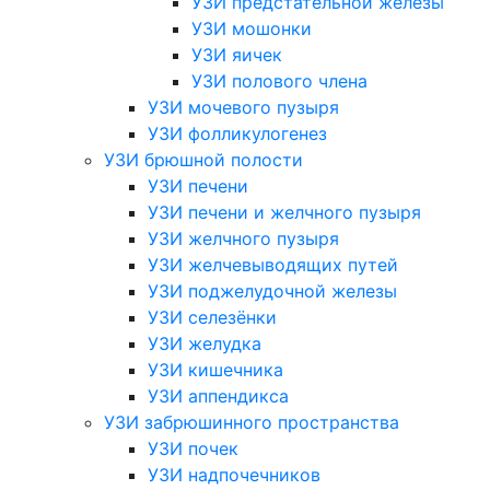
УЗИ предстательной железы
УЗИ мошонки
УЗИ яичек
УЗИ полового члена
УЗИ мочевого пузыря
УЗИ фолликулогенез
УЗИ брюшной полости
УЗИ печени
УЗИ печени и желчного пузыря
УЗИ желчного пузыря
УЗИ желчевыводящих путей
УЗИ поджелудочной железы
УЗИ селезёнки
УЗИ желудка
УЗИ кишечника
УЗИ аппендикса
УЗИ забрюшинного пространства
УЗИ почек
УЗИ надпочечников