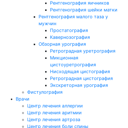
Рентгенография яичников
Рентгенография шейки матки
Рентгенография малого таза у
мужчин
Простатография
Кавернозография
Обзорная урография
Ретроградная уретрография
Микционная
цистоуретрография
Нисходящая цистография
Ретроградная цистография
Экскреторная урография
Фистулография
Врачи
Центр лечения аллергии
Центр лечения аритмии
Центр лечения артроза
Центр лечения боли спины