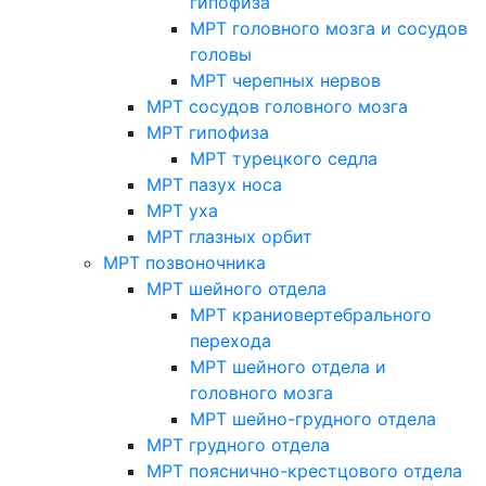
гипофиза
МРТ головного мозга и сосудов
головы
МРТ черепных нервов
МРТ сосудов головного мозга
МРТ гипофиза
МРТ турецкого седла
МРТ пазух носа
МРТ уха
МРТ глазных орбит
МРТ позвоночника
МРТ шейного отдела
МРТ краниовертебрального
перехода
МРТ шейного отдела и
головного мозга
МРТ шейно-грудного отдела
МРТ грудного отдела
МРТ пояснично-крестцового отдела