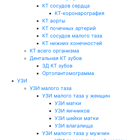
КТ сосудов сердца
КТ-коронарография
КТ аорты
КТ почечных артерий
КТ сосудов малого таза
КТ нижних конечностей
КТ всего организма
Дентальная КТ зубов
3Д КТ зубов
Ортопантомограмма
УЗИ
УЗИ малого таза
УЗИ малого таза у женщин
УЗИ матки
УЗИ яичников
УЗИ шейки матки
УЗИ влагалища
УЗИ малого таза у мужчин