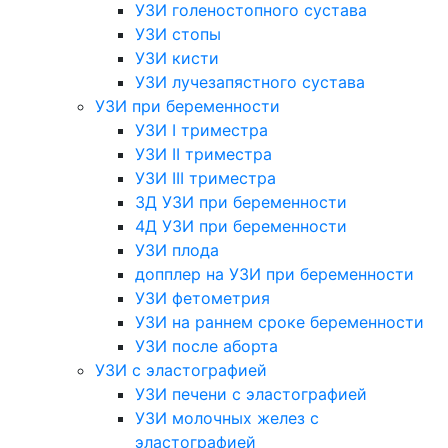
УЗИ голеностопного сустава
УЗИ стопы
УЗИ кисти
УЗИ лучезапястного сустава
УЗИ при беременности
УЗИ I триместра
УЗИ II триместра
УЗИ III триместра
3Д УЗИ при беременности
4Д УЗИ при беременности
УЗИ плода
допплер на УЗИ при беременности
УЗИ фетометрия
УЗИ на раннем сроке беременности
УЗИ после аборта
УЗИ с эластографией
УЗИ печени с эластографией
УЗИ молочных желез с
эластографией