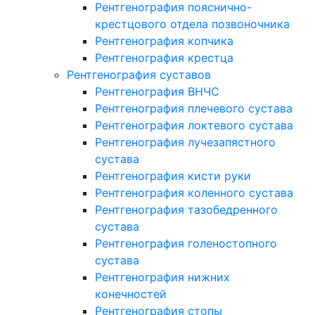
Рентгенография пояснично-
крестцового отдела позвоночника
Рентгенография копчика
Рентгенография крестца
Рентгенография суставов
Рентгенография ВНЧС
Рентгенография плечевого сустава
Рентгенография локтевого сустава
Рентгенография лучезапястного
сустава
Рентгенография кисти руки
Рентгенография коленного сустава
Рентгенография тазобедренного
сустава
Рентгенография голеностопного
сустава
Рентгенография нижних
конечностей
Рентгенография стопы