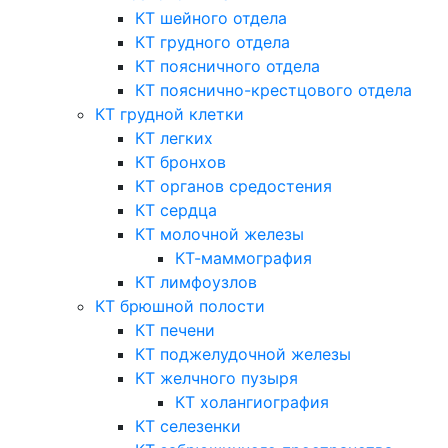
КТ шейного отдела
КТ грудного отдела
КТ поясничного отдела
КТ пояснично-крестцового отдела
КТ грудной клетки
КТ легких
КТ бронхов
КТ органов средостения
КТ сердца
КТ молочной железы
КТ-маммография
КТ лимфоузлов
КТ брюшной полости
КТ печени
КТ поджелудочной железы
КТ желчного пузыря
КТ холангиография
КТ селезенки