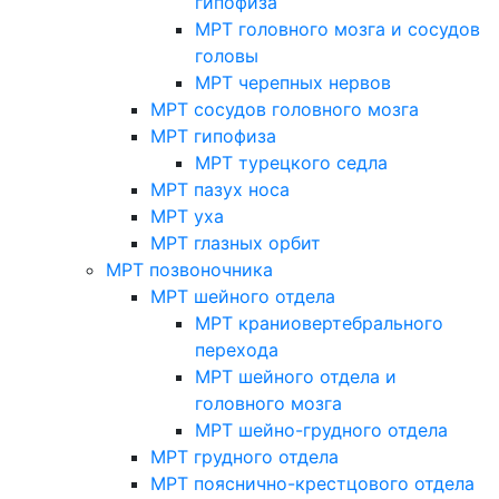
гипофиза
МРТ головного мозга и сосудов
головы
МРТ черепных нервов
МРТ сосудов головного мозга
МРТ гипофиза
МРТ турецкого седла
МРТ пазух носа
МРТ уха
МРТ глазных орбит
МРТ позвоночника
МРТ шейного отдела
МРТ краниовертебрального
перехода
МРТ шейного отдела и
головного мозга
МРТ шейно-грудного отдела
МРТ грудного отдела
МРТ пояснично-крестцового отдела