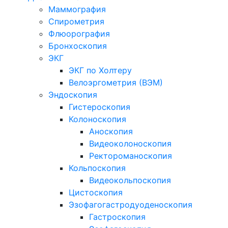
Маммография
Спирометрия
Флюорография
Бронхоскопия
ЭКГ
ЭКГ по Холтеру
Велоэргометрия (ВЭМ)
Эндоскопия
Гистероскопия
Колоноскопия
Аноскопия
Видеоколоноскопия
Ректороманоскопия
Кольпоскопия
Видеокольпоскопия
Цистоскопия
Эзофагогастродуоденоскопия
Гастроскопия