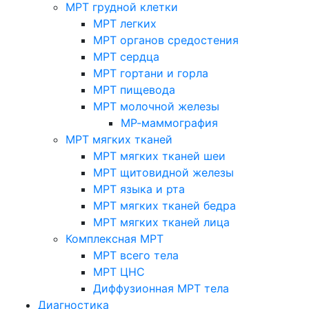
МРТ грудной клетки
МРТ легких
МРТ органов средостения
МРТ сердца
МРТ гортани и горла
МРТ пищевода
МРТ молочной железы
МР-маммография
МРТ мягких тканей
МРТ мягких тканей шеи
МРТ щитовидной железы
МРТ языка и рта
МРТ мягких тканей бедра
МРТ мягких тканей лица
Комплексная МРТ
МРТ всего тела
МРТ ЦНС
Диффузионная МРТ тела
Диагностика