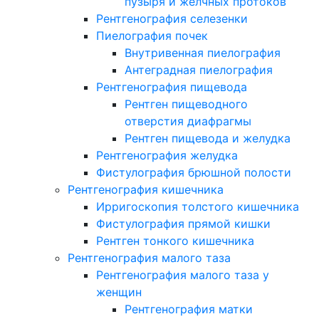
пузыря и желчных протоков
Рентгенография селезенки
Пиелография почек
Внутривенная пиелография
Антеградная пиелография
Рентгенография пищевода
Рентген пищеводного
отверстия диафрагмы
Рентген пищевода и желудка
Рентгенография желудка
Фистулография брюшной полости
Рентгенография кишечника
Ирригоскопия толстого кишечника
Фистулография прямой кишки
Рентген тонкого кишечника
Рентгенография малого таза
Рентгенография малого таза у
женщин
Рентгенография матки