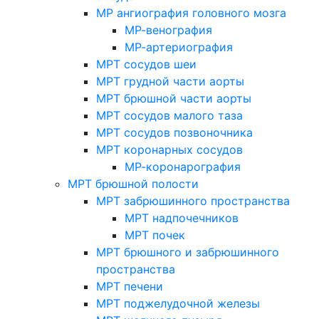
МР ангиография головного мозга
МР-венография
МР-артериография
МРТ сосудов шеи
МРТ грудной части аорты
МРТ брюшной части аорты
МРТ сосудов малого таза
МРТ сосудов позвоночника
МРТ коронарных сосудов
МР-коронарография
МРТ брюшной полости
МРТ забрюшинного пространства
МРТ надпочечников
МРТ почек
МРТ брюшного и забрюшинного
пространства
МРТ печени
МРТ поджелудочной железы