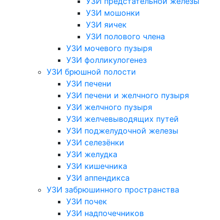
УЗИ предстательной железы
УЗИ мошонки
УЗИ яичек
УЗИ полового члена
УЗИ мочевого пузыря
УЗИ фолликулогенез
УЗИ брюшной полости
УЗИ печени
УЗИ печени и желчного пузыря
УЗИ желчного пузыря
УЗИ желчевыводящих путей
УЗИ поджелудочной железы
УЗИ селезёнки
УЗИ желудка
УЗИ кишечника
УЗИ аппендикса
УЗИ забрюшинного пространства
УЗИ почек
УЗИ надпочечников