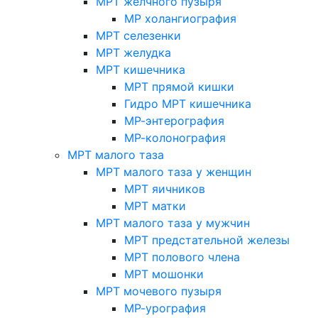
МРТ желчного пузыря
МР холангиография
МРТ селезенки
МРТ желудка
МРТ кишечника
МРТ прямой кишки
Гидро МРТ кишечника
МР-энтерография
МР-колонография
МРТ малого таза
МРТ малого таза у женщин
МРТ яичников
МРТ матки
МРТ малого таза у мужчин
МРТ предстательной железы
МРТ полового члена
МРТ мошонки
МРТ мочевого пузыря
МР-урография