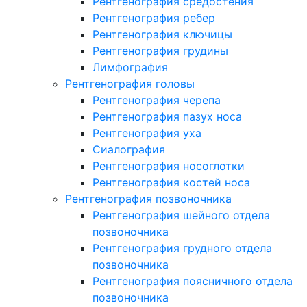
Рентгенография средостения
Рентгенография ребер
Рентгенография ключицы
Рентгенография грудины
Лимфография
Рентгенография головы
Рентгенография черепа
Рентгенография пазух носа
Рентгенография уха
Сиалография
Рентгенография носоглотки
Рентгенография костей носа
Рентгенография позвоночника
Рентгенография шейного отдела
позвоночника
Рентгенография грудного отдела
позвоночника
Рентгенография поясничного отдела
позвоночника