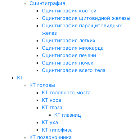
Сцинтиграфия
Сцинтиграфия костей
Сцинтиграфия щитовидной железы
Сцинтиграфия паращитовидных
желез
Сцинтиграфия легких
Сцинтиграфия миокарда
Сцинтиграфия печени
Сцинтиграфия почек
Сцинтиграфия всего тела
КТ
КТ головы
КТ головного мозга
КТ носа
КТ глаза
КТ глазниц
КТ уха
КТ гипофиза
КТ позвоночника