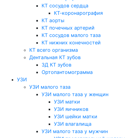
КТ сосудов сердца
КТ-коронарография
КТ аорты
КТ почечных артерий
КТ сосудов малого таза
КТ нижних конечностей
КТ всего организма
Дентальная КТ зубов
3Д КТ зубов
Ортопантомограмма
УЗИ
УЗИ малого таза
УЗИ малого таза у женщин
УЗИ матки
УЗИ яичников
УЗИ шейки матки
УЗИ влагалища
УЗИ малого таза у мужчин