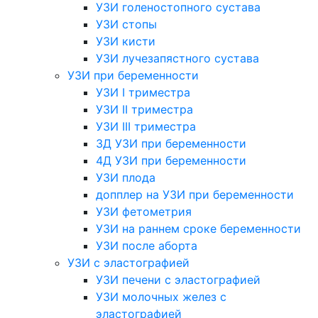
УЗИ голеностопного сустава
УЗИ стопы
УЗИ кисти
УЗИ лучезапястного сустава
УЗИ при беременности
УЗИ I триместра
УЗИ II триместра
УЗИ III триместра
3Д УЗИ при беременности
4Д УЗИ при беременности
УЗИ плода
допплер на УЗИ при беременности
УЗИ фетометрия
УЗИ на раннем сроке беременности
УЗИ после аборта
УЗИ с эластографией
УЗИ печени с эластографией
УЗИ молочных желез с
эластографией