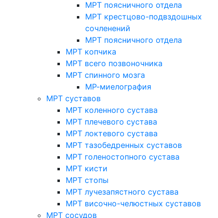
МРТ поясничного отдела
МРТ крестцово-подвздошных
сочленений
МРТ поясничного отдела
МРТ копчика
МРТ всего позвоночника
МРТ спинного мозга
МР-миелография
МРТ суставов
МРТ коленного сустава
МРТ плечевого сустава
МРТ локтевого сустава
МРТ тазобедренных суставов
МРТ голеностопного сустава
МРТ кисти
МРТ стопы
МРТ лучезапястного сустава
МРТ височно-челюстных суставов
МРТ сосудов