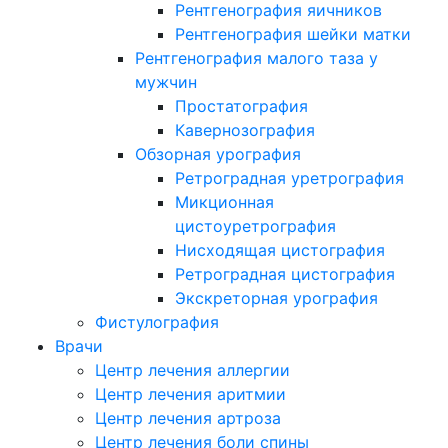
Рентгенография яичников
Рентгенография шейки матки
Рентгенография малого таза у
мужчин
Простатография
Кавернозография
Обзорная урография
Ретроградная уретрография
Микционная
цистоуретрография
Нисходящая цистография
Ретроградная цистография
Экскреторная урография
Фистулография
Врачи
Центр лечения аллергии
Центр лечения аритмии
Центр лечения артроза
Центр лечения боли спины