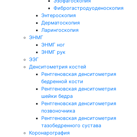
Эзофагоскопия
Фиброгастродуоденоскопия
Энтероскопия
Дерматоскопия
Ларингоскопия
ЭНМГ
ЭНМГ ног
ЭНМГ рук
ЭЭГ
Денситометрия костей
Рентгеновская денситометрия
бедренной кости
Рентгеновская денситометрия
шейки бедра
Рентгеновская денситометрия
позвоночника
Рентгеновская денситометрия
тазобедренного сустава
Коронарография