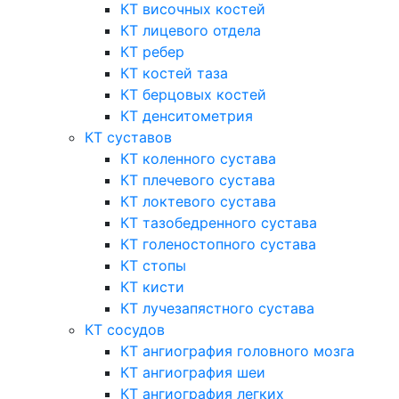
КТ височных костей
КТ лицевого отдела
КТ ребер
КТ костей таза
КТ берцовых костей
КТ денситометрия
КТ суставов
КТ коленного сустава
КТ плечевого сустава
КТ локтевого сустава
КТ тазобедренного сустава
КТ голеностопного сустава
КТ стопы
КТ кисти
КТ лучезапястного сустава
КТ сосудов
КТ ангиография головного мозга
КТ ангиография шеи
КТ ангиография легких