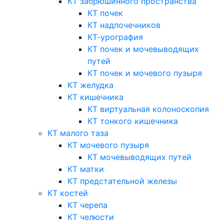
КТ забрюшинного пространства
КТ почек
КТ надпочечников
КТ-урография
КТ почек и мочевыводящих
путей
КТ почек и мочевого пузыря
КТ желудка
КТ кишечника
КТ виртуальная колоноскопия
КТ тонкого кишечника
КТ малого таза
КТ мочевого пузыря
КТ мочевыводящих путей
КТ матки
КТ предстательной железы
КТ костей
КТ черепа
КТ челюсти