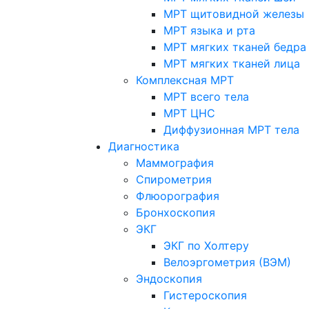
МРТ щитовидной железы
МРТ языка и рта
МРТ мягких тканей бедра
МРТ мягких тканей лица
Комплексная МРТ
МРТ всего тела
МРТ ЦНС
Диффузионная МРТ тела
Диагностика
Маммография
Спирометрия
Флюорография
Бронхоскопия
ЭКГ
ЭКГ по Холтеру
Велоэргометрия (ВЭМ)
Эндоскопия
Гистероскопия