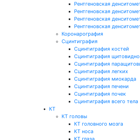
Рентгеновская денситоме
Рентгеновская денситоме
Рентгеновская денситоме
Рентгеновская денситоме
Коронарография
Сцинтиграфия
Сцинтиграфия костей
Сцинтиграфия щитовидно
Сцинтиграфия паращитов
Сцинтиграфия легких
Сцинтиграфия миокарда
Сцинтиграфия печени
Сцинтиграфия почек
Сцинтиграфия всего тела
КТ
КТ головы
КТ головного мозга
КТ носа
КТ глаза