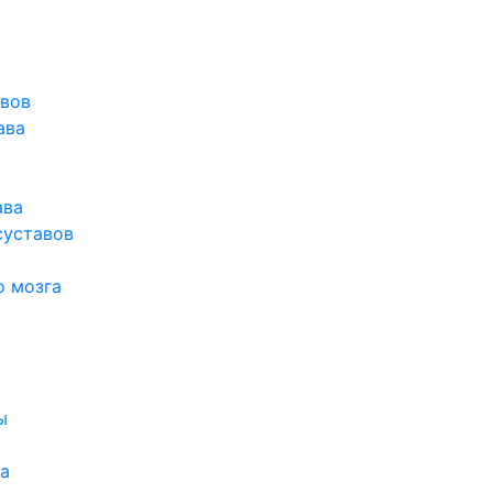
авов
ава
ава
суставов
о мозга
ы
а