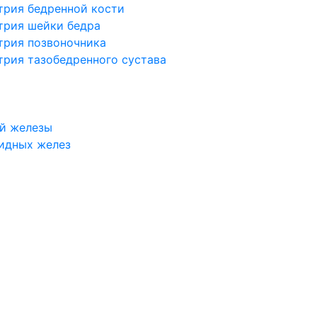
трия бедренной кости
трия шейки бедра
трия позвоночника
трия тазобедренного сустава
й железы
идных желез