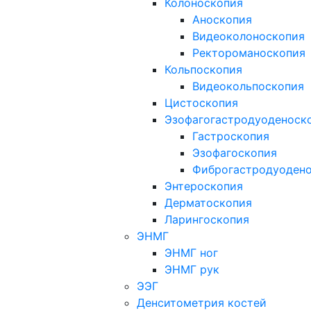
Колоноскопия
Аноскопия
Видеоколоноскопия
Ректороманоскопия
Кольпоскопия
Видеокольпоскопия
Цистоскопия
Эзофагогастродуоденоск
Гастроскопия
Эзофагоскопия
Фиброгастродуоден
Энтероскопия
Дерматоскопия
Ларингоскопия
ЭНМГ
ЭНМГ ног
ЭНМГ рук
ЭЭГ
Денситометрия костей