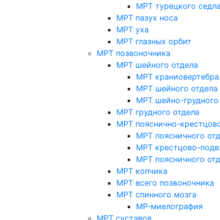
МРТ турецкого седл
МРТ пазух носа
МРТ уха
МРТ глазных орбит
МРТ позвоночника
МРТ шейного отдела
МРТ краниовертебра
МРТ шейного отдела 
МРТ шейно-грудного
МРТ грудного отдела
МРТ пояснично-крестцово
МРТ поясничного от
МРТ крестцово-подв
МРТ поясничного от
МРТ копчика
МРТ всего позвоночника
МРТ спинного мозга
МР-миелография
МРТ суставов