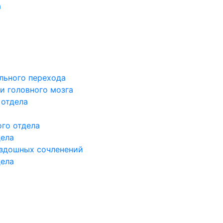
а
льного перехода
и головного мозга
 отдела
го отдела
дела
здошных сочленений
дела