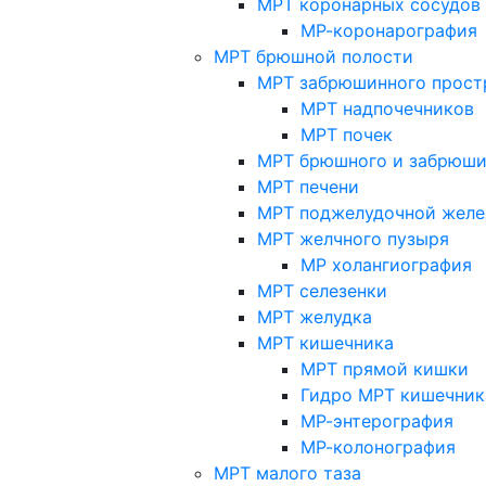
МРТ коронарных сосудов
МР-коронарография
МРТ брюшной полости
МРТ забрюшинного прост
МРТ надпочечников
МРТ почек
МРТ брюшного и забрюши
МРТ печени
МРТ поджелудочной желе
МРТ желчного пузыря
МР холангиография
МРТ селезенки
МРТ желудка
МРТ кишечника
МРТ прямой кишки
Гидро МРТ кишечник
МР-энтерография
МР-колонография
МРТ малого таза