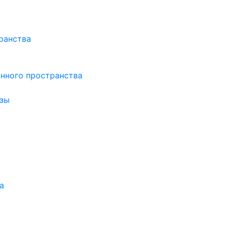
ранства
нного пространства
зы
а