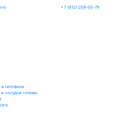
рте
+7 (812) 209-00-79
 и гипофиза
 и сосудов головы
в
озга