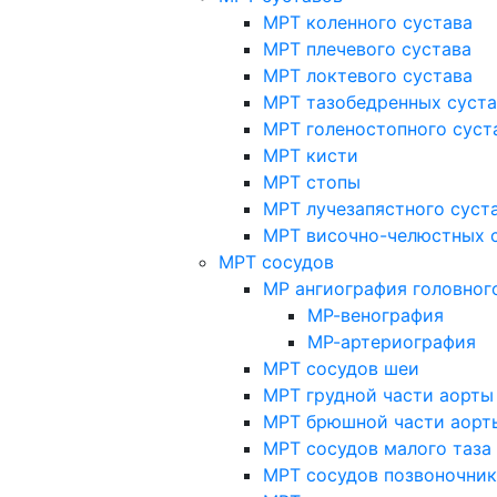
МРТ коленного сустава
МРТ плечевого сустава
МРТ локтевого сустава
МРТ тазобедренных суст
МРТ голеностопного суст
МРТ кисти
МРТ стопы
МРТ лучезапястного суст
МРТ височно-челюстных 
МРТ сосудов
МР ангиография головног
МР-венография
МР-артериография
МРТ сосудов шеи
МРТ грудной части аорты
МРТ брюшной части аорт
МРТ сосудов малого таза
МРТ сосудов позвоночник