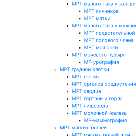
МРТ малого таза у женщи
МРТ яичников
МРТ матки
МРТ малого таза у мужчи
МРТ предстательной
МРТ полового члена
МРТ мошонки
МРТ мочевого пузыря
МР-урография
МРТ грудной клетки
МРТ легких
МРТ органов средостения
МРТ сердца
МРТ гортани и горла
МРТ пищевода
МРТ молочной железы
МР-маммография
МРТ мягких тканей
МРТ мягких тканей шеи