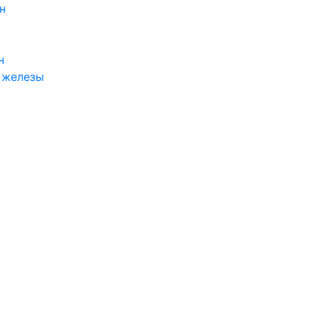
н
н
 железы