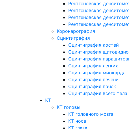
Рентгеновская денситоме
Рентгеновская денситоме
Рентгеновская денситоме
Рентгеновская денситоме
Коронарография
Сцинтиграфия
Сцинтиграфия костей
Сцинтиграфия щитовидно
Сцинтиграфия паращитов
Сцинтиграфия легких
Сцинтиграфия миокарда
Сцинтиграфия печени
Сцинтиграфия почек
Сцинтиграфия всего тела
КТ
КТ головы
КТ головного мозга
КТ носа
КТ глаза