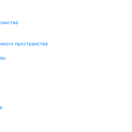
ранства
нного пространства
зы
а