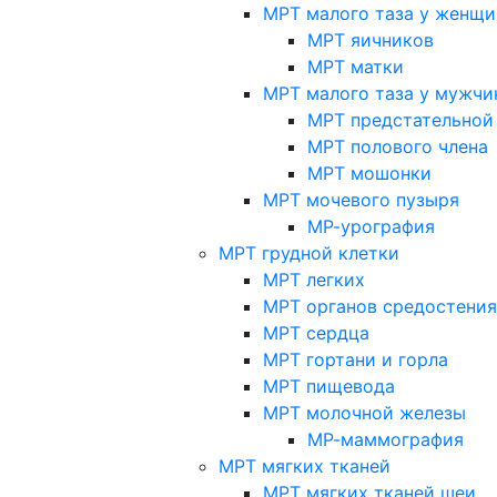
МРТ малого таза у женщи
МРТ яичников
МРТ матки
МРТ малого таза у мужчи
МРТ предстательной
МРТ полового члена
МРТ мошонки
МРТ мочевого пузыря
МР-урография
МРТ грудной клетки
МРТ легких
МРТ органов средостения
МРТ сердца
МРТ гортани и горла
МРТ пищевода
МРТ молочной железы
МР-маммография
МРТ мягких тканей
МРТ мягких тканей шеи