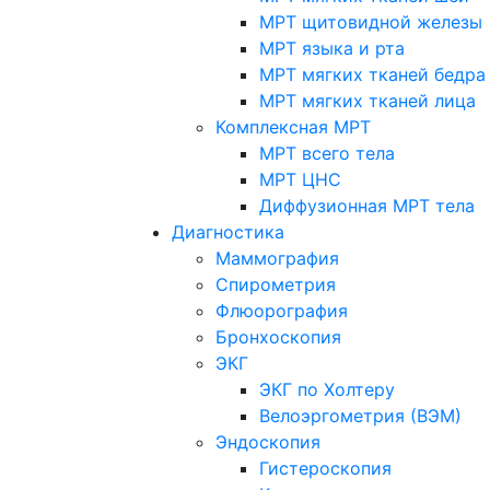
МРТ щитовидной железы
МРТ языка и рта
МРТ мягких тканей бедра
МРТ мягких тканей лица
Комплексная МРТ
МРТ всего тела
МРТ ЦНС
Диффузионная МРТ тела
Диагностика
Маммография
Спирометрия
Флюорография
Бронхоскопия
ЭКГ
ЭКГ по Холтеру
Велоэргометрия (ВЭМ)
Эндоскопия
Гистероскопия