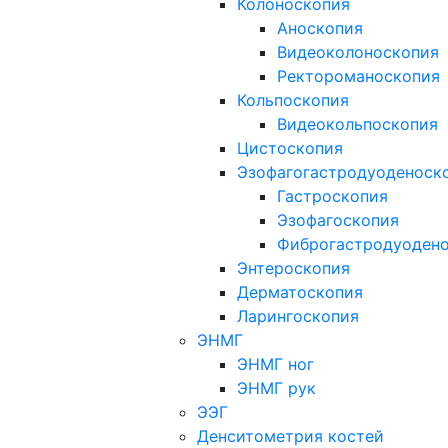
Колоноскопия
Аноскопия
Видеоколоноскопия
Ректороманоскопия
Кольпоскопия
Видеокольпоскопия
Цистоскопия
Эзофагогастродуоденоск
Гастроскопия
Эзофагоскопия
Фиброгастродуоден
Энтероскопия
Дерматоскопия
Ларингоскопия
ЭНМГ
ЭНМГ ног
ЭНМГ рук
ЭЭГ
Денситометрия костей