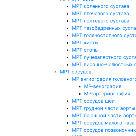
МРТ коленного сустава
МРТ плечевого сустава
МРТ локтевого сустава
МРТ тазобедренных суст
МРТ голеностопного суст
МРТ кисти
МРТ стопы
МРТ лучезапястного суст
МРТ височно-челюстных 
МРТ сосудов
МР ангиография головног
МР-венография
МР-артериография
МРТ сосудов шеи
МРТ грудной части аорты
МРТ брюшной части аорт
МРТ сосудов малого таза
МРТ сосудов позвоночник