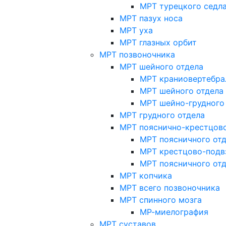
МРТ турецкого седл
МРТ пазух носа
МРТ уха
МРТ глазных орбит
МРТ позвоночника
МРТ шейного отдела
МРТ краниовертебра
МРТ шейного отдела 
МРТ шейно-грудного
МРТ грудного отдела
МРТ пояснично-крестцово
МРТ поясничного от
МРТ крестцово-подв
МРТ поясничного от
МРТ копчика
МРТ всего позвоночника
МРТ спинного мозга
МР-миелография
МРТ суставов