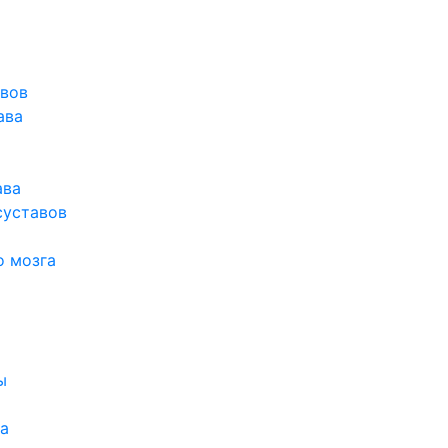
авов
ава
ава
суставов
о мозга
ы
а