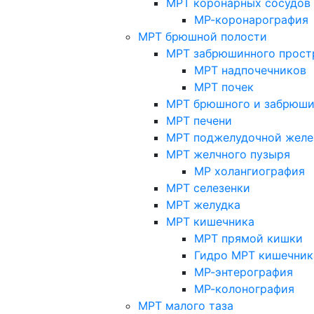
МРТ коронарных сосудов
МР-коронарография
МРТ брюшной полости
МРТ забрюшинного прост
МРТ надпочечников
МРТ почек
МРТ брюшного и забрюши
МРТ печени
МРТ поджелудочной желе
МРТ желчного пузыря
МР холангиография
МРТ селезенки
МРТ желудка
МРТ кишечника
МРТ прямой кишки
Гидро МРТ кишечник
МР-энтерография
МР-колонография
МРТ малого таза