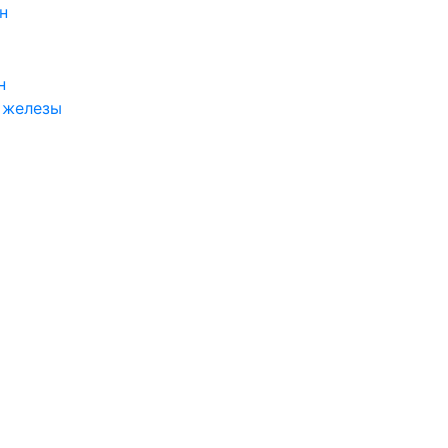
н
н
 железы