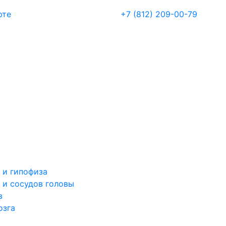
рте
+7 (812) 209-00-79
 и гипофиза
 и сосудов головы
в
озга