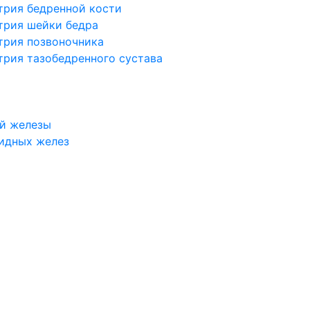
трия бедренной кости
трия шейки бедра
трия позвоночника
трия тазобедренного сустава
й железы
идных желез