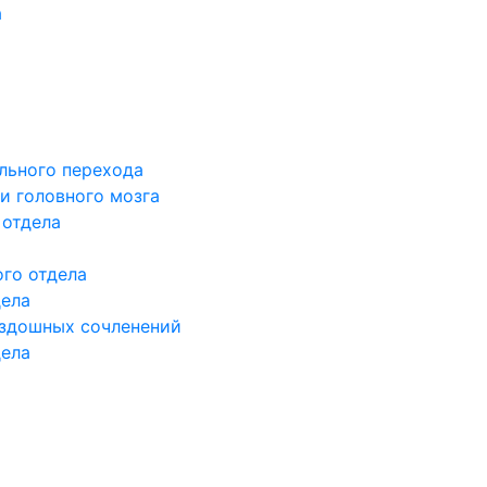
а
льного перехода
и головного мозга
 отдела
го отдела
дела
здошных сочленений
дела