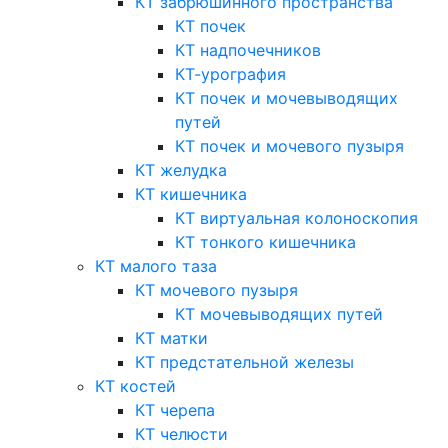
КТ забрюшинного пространства
КТ почек
КТ надпочечников
КТ-урография
КТ почек и мочевыводящих
путей
КТ почек и мочевого пузыря
КТ желудка
КТ кишечника
КТ виртуальная колоноскопия
КТ тонкого кишечника
КТ малого таза
КТ мочевого пузыря
КТ мочевыводящих путей
КТ матки
КТ предстательной железы
КТ костей
КТ черепа
КТ челюсти