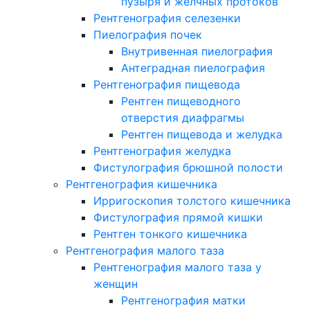
пузыря и желчных протоков
Рентгенография селезенки
Пиелография почек
Внутривенная пиелография
Антеградная пиелография
Рентгенография пищевода
Рентген пищеводного
отверстия диафрагмы
Рентген пищевода и желудка
Рентгенография желудка
Фистулография брюшной полости
Рентгенография кишечника
Ирригоскопия толстого кишечника
Фистулография прямой кишки
Рентген тонкого кишечника
Рентгенография малого таза
Рентгенография малого таза у
женщин
Рентгенография матки