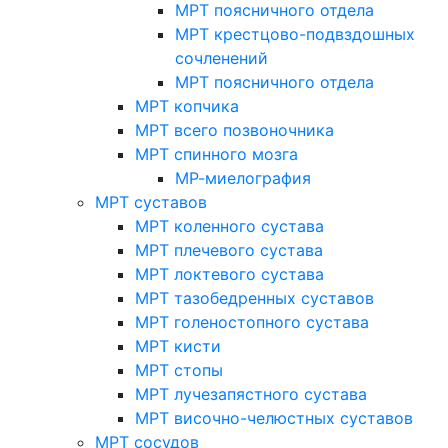
МРТ поясничного отдела
МРТ крестцово-подвздошных
сочленений
МРТ поясничного отдела
МРТ копчика
МРТ всего позвоночника
МРТ спинного мозга
МР-миелография
МРТ суставов
МРТ коленного сустава
МРТ плечевого сустава
МРТ локтевого сустава
МРТ тазобедренных суставов
МРТ голеностопного сустава
МРТ кисти
МРТ стопы
МРТ лучезапястного сустава
МРТ височно-челюстных суставов
МРТ сосудов