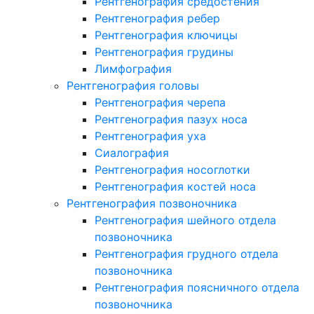
Рентгенография средостения
Рентгенография ребер
Рентгенография ключицы
Рентгенография грудины
Лимфография
Рентгенография головы
Рентгенография черепа
Рентгенография пазух носа
Рентгенография уха
Сиалография
Рентгенография носоглотки
Рентгенография костей носа
Рентгенография позвоночника
Рентгенография шейного отдела
позвоночника
Рентгенография грудного отдела
позвоночника
Рентгенография поясничного отдела
позвоночника