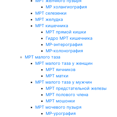
МРТ желчного пузыря
МР холангиография
МРТ селезенки
МРТ желудка
МРТ кишечника
МРТ прямой кишки
Гидро МРТ кишечника
МР-энтерография
МР-колонография
МРТ малого таза
МРТ малого таза у женщин
МРТ яичников
МРТ матки
МРТ малого таза у мужчин
МРТ предстательной железы
МРТ полового члена
МРТ мошонки
МРТ мочевого пузыря
МР-урография