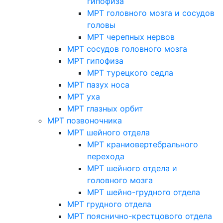
гипофиза
МРТ головного мозга и сосудов
головы
МРТ черепных нервов
МРТ сосудов головного мозга
МРТ гипофиза
МРТ турецкого седла
МРТ пазух носа
МРТ уха
МРТ глазных орбит
МРТ позвоночника
МРТ шейного отдела
МРТ краниовертебрального
перехода
МРТ шейного отдела и
головного мозга
МРТ шейно-грудного отдела
МРТ грудного отдела
МРТ пояснично-крестцового отдела