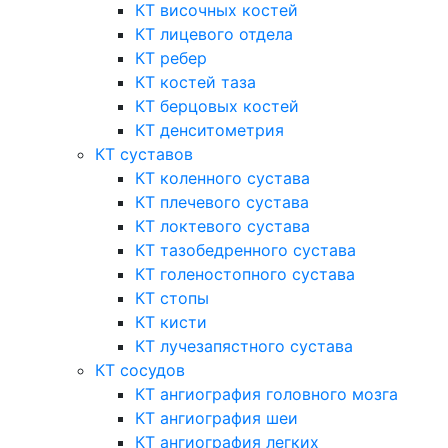
КТ височных костей
КТ лицевого отдела
КТ ребер
КТ костей таза
КТ берцовых костей
КТ денситометрия
КТ суставов
КТ коленного сустава
КТ плечевого сустава
КТ локтевого сустава
КТ тазобедренного сустава
КТ голеностопного сустава
КТ стопы
КТ кисти
КТ лучезапястного сустава
КТ сосудов
КТ ангиография головного мозга
КТ ангиография шеи
КТ ангиография легких