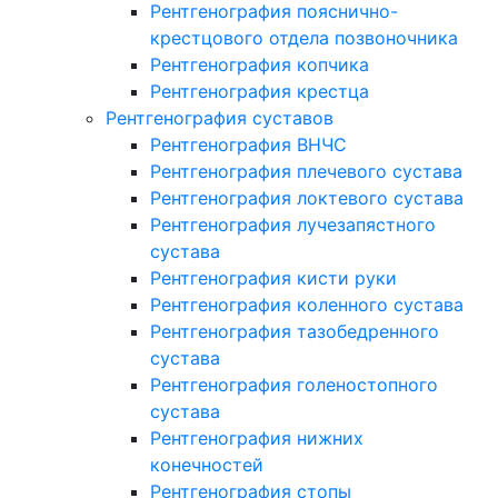
Рентгенография пояснично-
крестцового отдела позвоночника
Рентгенография копчика
Рентгенография крестца
Рентгенография суставов
Рентгенография ВНЧС
Рентгенография плечевого сустава
Рентгенография локтевого сустава
Рентгенография лучезапястного
сустава
Рентгенография кисти руки
Рентгенография коленного сустава
Рентгенография тазобедренного
сустава
Рентгенография голеностопного
сустава
Рентгенография нижних
конечностей
Рентгенография стопы