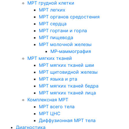
МРТ грудной клетки
МРТ легких
МРТ органов средостения
МРТ сердца
МРТ гортани и горла
МРТ пищевода
МРТ молочной железы
МР-маммография
МРТ мягких тканей
МРТ мягких тканей шеи
МРТ щитовидной железы
МРТ языка и рта
МРТ мягких тканей бедра
МРТ мягких тканей лица
Комплексная МРТ
МРТ всего тела
МРТ ЦНС
Диффузионная МРТ тела
Диагностика