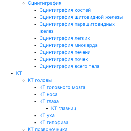
Сцинтиграфия
Сцинтиграфия костей
Сцинтиграфия щитовидной железы
Сцинтиграфия паращитовидных
желез
Сцинтиграфия легких
Сцинтиграфия миокарда
Сцинтиграфия печени
Сцинтиграфия почек
Сцинтиграфия всего тела
КТ
КТ головы
КТ головного мозга
КТ носа
КТ глаза
КТ глазниц
КТ уха
КТ гипофиза
КТ позвоночника