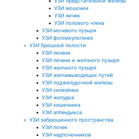
УЗИ предстательной железы
УЗИ мошонки
УЗИ яичек
УЗИ полового члена
УЗИ мочевого пузыря
УЗИ фолликулогенез
УЗИ брюшной полости
УЗИ печени
УЗИ печени и желчного пузыря
УЗИ желчного пузыря
УЗИ желчевыводящих путей
УЗИ поджелудочной железы
УЗИ селезёнки
УЗИ желудка
УЗИ кишечника
УЗИ аппендикса
УЗИ забрюшинного пространства
УЗИ почек
УЗИ надпочечников