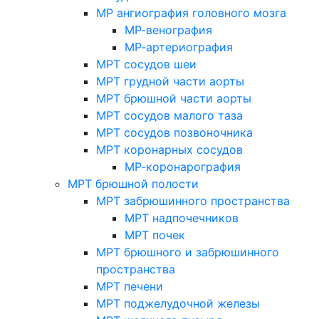
МР ангиография головного мозга
МР-венография
МР-артериография
МРТ сосудов шеи
МРТ грудной части аорты
МРТ брюшной части аорты
МРТ сосудов малого таза
МРТ сосудов позвоночника
МРТ коронарных сосудов
МР-коронарография
МРТ брюшной полости
МРТ забрюшинного пространства
МРТ надпочечников
МРТ почек
МРТ брюшного и забрюшинного
пространства
МРТ печени
МРТ поджелудочной железы