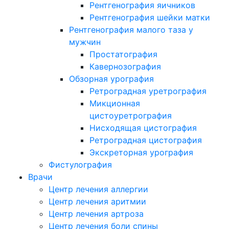
Рентгенография яичников
Рентгенография шейки матки
Рентгенография малого таза у
мужчин
Простатография
Кавернозография
Обзорная урография
Ретроградная уретрография
Микционная
цистоуретрография
Нисходящая цистография
Ретроградная цистография
Экскреторная урография
Фистулография
Врачи
Центр лечения аллергии
Центр лечения аритмии
Центр лечения артроза
Центр лечения боли спины