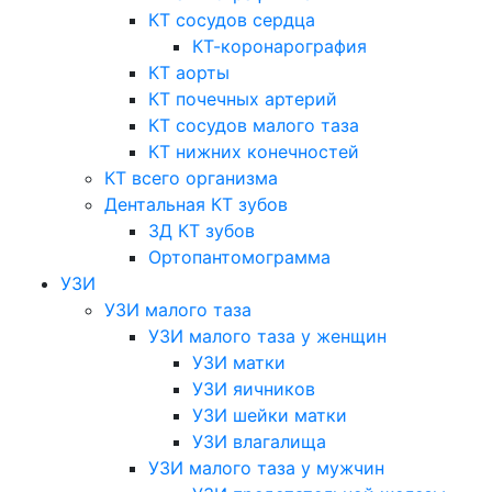
КТ сосудов сердца
КТ-коронарография
КТ аорты
КТ почечных артерий
КТ сосудов малого таза
КТ нижних конечностей
КТ всего организма
Дентальная КТ зубов
3Д КТ зубов
Ортопантомограмма
УЗИ
УЗИ малого таза
УЗИ малого таза у женщин
УЗИ матки
УЗИ яичников
УЗИ шейки матки
УЗИ влагалища
УЗИ малого таза у мужчин