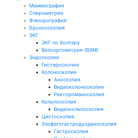
Маммография
Спирометрия
Флюорография
Бронхоскопия
ЭКГ
ЭКГ по Холтеру
Велоэргометрия (ВЭМ)
Эндоскопия
Гистероскопия
Колоноскопия
Аноскопия
Видеоколоноскопия
Ректороманоскопия
Кольпоскопия
Видеокольпоскопия
Цистоскопия
Эзофагогастродуоденоскопия
Гастроскопия