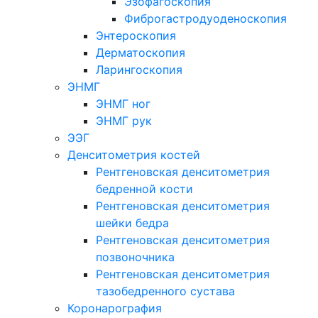
Эзофагоскопия
Фиброгастродуоденоскопия
Энтероскопия
Дерматоскопия
Ларингоскопия
ЭНМГ
ЭНМГ ног
ЭНМГ рук
ЭЭГ
Денситометрия костей
Рентгеновская денситометрия
бедренной кости
Рентгеновская денситометрия
шейки бедра
Рентгеновская денситометрия
позвоночника
Рентгеновская денситометрия
тазобедренного сустава
Коронарография