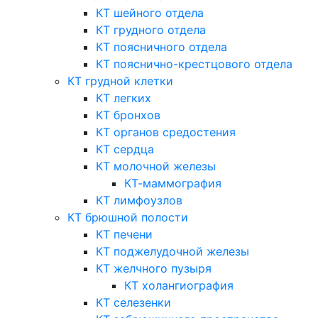
КТ шейного отдела
КТ грудного отдела
КТ поясничного отдела
КТ пояснично-крестцового отдела
КТ грудной клетки
КТ легких
КТ бронхов
КТ органов средостения
КТ сердца
КТ молочной железы
КТ-маммография
КТ лимфоузлов
КТ брюшной полости
КТ печени
КТ поджелудочной железы
КТ желчного пузыря
КТ холангиография
КТ селезенки