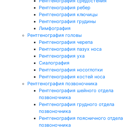
Рентгенография средостения
Рентгенография ребер
Рентгенография ключицы
Рентгенография грудины
Лимфография
Рентгенография головы
Рентгенография черепа
Рентгенография пазух носа
Рентгенография уха
Сиалография
Рентгенография носоглотки
Рентгенография костей носа
Рентгенография позвоночника
Рентгенография шейного отдела
позвоночника
Рентгенография грудного отдела
позвоночника
Рентгенография поясничного отдела
позвоночника