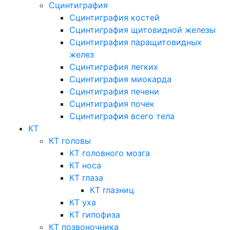
Сцинтиграфия
Сцинтиграфия костей
Сцинтиграфия щитовидной железы
Сцинтиграфия паращитовидных
желез
Сцинтиграфия легких
Сцинтиграфия миокарда
Сцинтиграфия печени
Сцинтиграфия почек
Сцинтиграфия всего тела
КТ
КТ головы
КТ головного мозга
КТ носа
КТ глаза
КТ глазниц
КТ уха
КТ гипофиза
КТ позвоночника