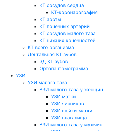
КТ сосудов сердца
КТ-коронарография
КТ аорты
КТ почечных артерий
КТ сосудов малого таза
КТ нижних конечностей
КТ всего организма
Дентальная КТ зубов
3Д КТ зубов
Ортопантомограмма
УЗИ
УЗИ малого таза
УЗИ малого таза у женщин
УЗИ матки
УЗИ яичников
УЗИ шейки матки
УЗИ влагалища
УЗИ малого таза у мужчин