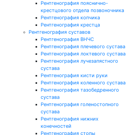
Рентгенография пояснично-
крестцового отдела позвоночника
Рентгенография копчика
Рентгенография крестца
Рентгенография суставов
Рентгенография ВНЧС
Рентгенография плечевого сустава
Рентгенография локтевого сустава
Рентгенография лучезапястного
сустава
Рентгенография кисти руки
Рентгенография коленного сустава
Рентгенография тазобедренного
сустава
Рентгенография голеностопного
сустава
Рентгенография нижних
конечностей
Рентгенография стопы