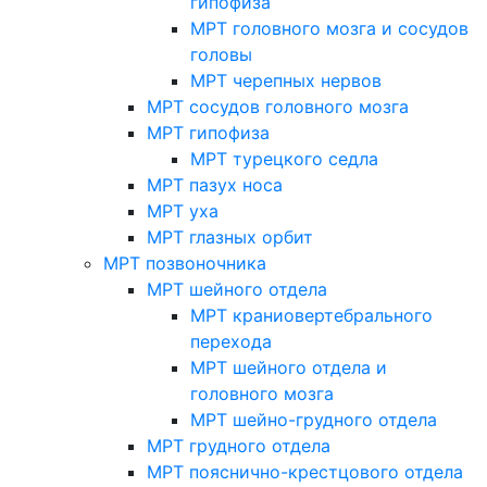
гипофиза
МРТ головного мозга и сосудов
головы
МРТ черепных нервов
МРТ сосудов головного мозга
МРТ гипофиза
МРТ турецкого седла
МРТ пазух носа
МРТ уха
МРТ глазных орбит
МРТ позвоночника
МРТ шейного отдела
МРТ краниовертебрального
перехода
МРТ шейного отдела и
головного мозга
МРТ шейно-грудного отдела
МРТ грудного отдела
МРТ пояснично-крестцового отдела