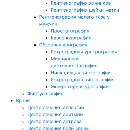
Рентгенография яичников
Рентгенография шейки матки
Рентгенография малого таза у
мужчин
Простатография
Кавернозография
Обзорная урография
Ретроградная уретрография
Микционная
цистоуретрография
Нисходящая цистография
Ретроградная цистография
Экскреторная урография
Фистулография
Врачи
Центр лечения аллергии
Центр лечения аритмии
Центр лечения артроза
Центр лечения боли спины