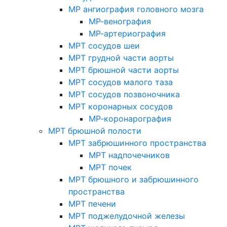
МР ангиография головного мозга
МР-венография
МР-артериография
МРТ сосудов шеи
МРТ грудной части аорты
МРТ брюшной части аорты
МРТ сосудов малого таза
МРТ сосудов позвоночника
МРТ коронарных сосудов
МР-коронарография
МРТ брюшной полости
МРТ забрюшинного пространства
МРТ надпочечников
МРТ почек
МРТ брюшного и забрюшинного
пространства
МРТ печени
МРТ поджелудочной железы