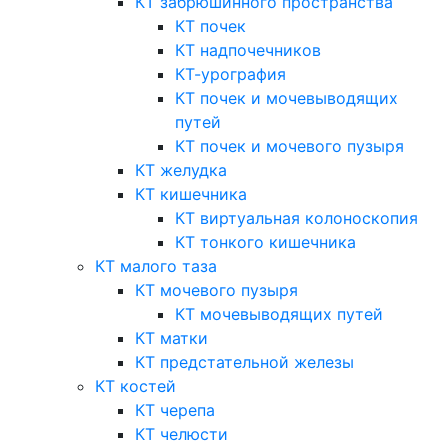
КТ забрюшинного пространства
КТ почек
КТ надпочечников
КТ-урография
КТ почек и мочевыводящих
путей
КТ почек и мочевого пузыря
КТ желудка
КТ кишечника
КТ виртуальная колоноскопия
КТ тонкого кишечника
КТ малого таза
КТ мочевого пузыря
КТ мочевыводящих путей
КТ матки
КТ предстательной железы
КТ костей
КТ черепа
КТ челюсти