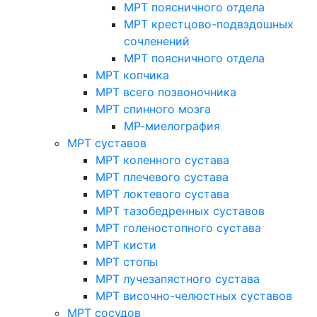
МРТ поясничного отдела
МРТ крестцово-подвздошных
сочленений
МРТ поясничного отдела
МРТ копчика
МРТ всего позвоночника
МРТ спинного мозга
МР-миелография
МРТ суставов
МРТ коленного сустава
МРТ плечевого сустава
МРТ локтевого сустава
МРТ тазобедренных суставов
МРТ голеностопного сустава
МРТ кисти
МРТ стопы
МРТ лучезапястного сустава
МРТ височно-челюстных суставов
МРТ сосудов