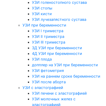
УЗИ голеностопного сустава
УЗИ стопы
УЗИ кисти
УЗИ лучезапястного сустава
УЗИ при беременности
УЗИ I триместра
УЗИ II триместра
УЗИ III триместра
3Д УЗИ при беременности
4Д УЗИ при беременности
УЗИ плода
допплер на УЗИ при беременности
УЗИ фетометрия
УЗИ на раннем сроке беременности
УЗИ после аборта
УЗИ с эластографией
УЗИ печени с эластографией
УЗИ молочных желез с
эластографией