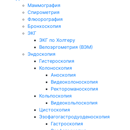
Маммография
Спирометрия
Флюорография
Бронхоскопия
ЭКГ
ЭКГ по Холтеру
Велоэргометрия (ВЭМ)
Эндоскопия
Гистероскопия
Колоноскопия
Аноскопия
Видеоколоноскопия
Ректороманоскопия
Кольпоскопия
Видеокольпоскопия
Цистоскопия
Эзофагогастродуоденоскопия
Гастроскопия