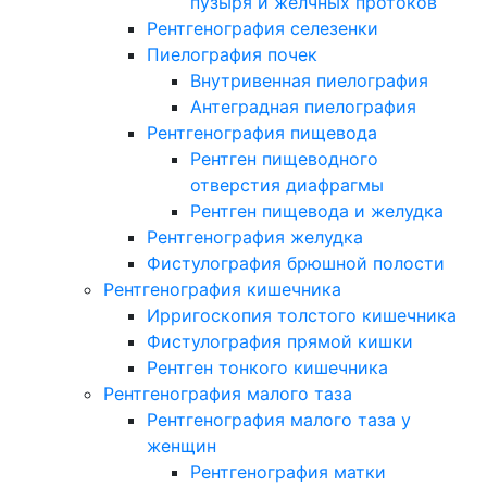
пузыря и желчных протоков
Рентгенография селезенки
Пиелография почек
Внутривенная пиелография
Антеградная пиелография
Рентгенография пищевода
Рентген пищеводного
отверстия диафрагмы
Рентген пищевода и желудка
Рентгенография желудка
Фистулография брюшной полости
Рентгенография кишечника
Ирригоскопия толстого кишечника
Фистулография прямой кишки
Рентген тонкого кишечника
Рентгенография малого таза
Рентгенография малого таза у
женщин
Рентгенография матки