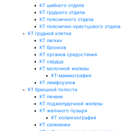
КТ шейного отдела
КТ грудного отдела
КТ поясничного отдела
КТ пояснично-крестцового отдела
КТ грудной клетки
КТ легких
КТ бронхов
КТ органов средостения
КТ сердца
КТ молочной железы
КТ-маммография
КТ лимфоузлов
КТ брюшной полости
КТ печени
КТ поджелудочной железы
КТ желчного пузыря
КТ холангиография
КТ селезенки