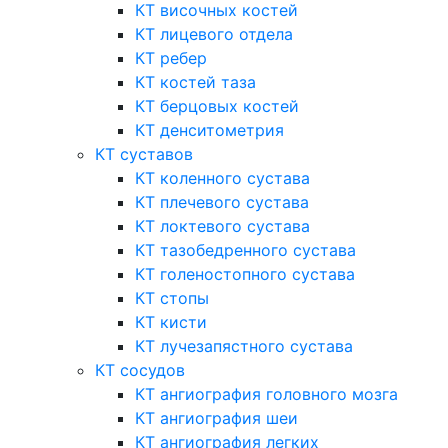
КТ височных костей
КТ лицевого отдела
КТ ребер
КТ костей таза
КТ берцовых костей
КТ денситометрия
КТ суставов
КТ коленного сустава
КТ плечевого сустава
КТ локтевого сустава
КТ тазобедренного сустава
КТ голеностопного сустава
КТ стопы
КТ кисти
КТ лучезапястного сустава
КТ сосудов
КТ ангиография головного мозга
КТ ангиография шеи
КТ ангиография легких