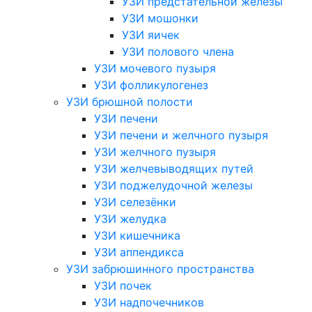
УЗИ предстательной железы
УЗИ мошонки
УЗИ яичек
УЗИ полового члена
УЗИ мочевого пузыря
УЗИ фолликулогенез
УЗИ брюшной полости
УЗИ печени
УЗИ печени и желчного пузыря
УЗИ желчного пузыря
УЗИ желчевыводящих путей
УЗИ поджелудочной железы
УЗИ селезёнки
УЗИ желудка
УЗИ кишечника
УЗИ аппендикса
УЗИ забрюшинного пространства
УЗИ почек
УЗИ надпочечников