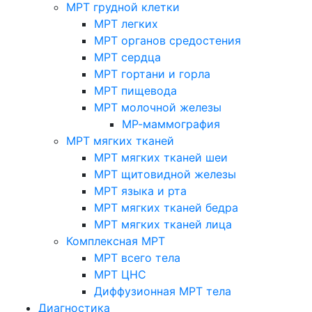
МРТ грудной клетки
МРТ легких
МРТ органов средостения
МРТ сердца
МРТ гортани и горла
МРТ пищевода
МРТ молочной железы
МР-маммография
МРТ мягких тканей
МРТ мягких тканей шеи
МРТ щитовидной железы
МРТ языка и рта
МРТ мягких тканей бедра
МРТ мягких тканей лица
Комплексная МРТ
МРТ всего тела
МРТ ЦНС
Диффузионная МРТ тела
Диагностика