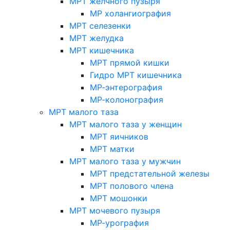
МРТ желчного пузыря
МР холангиография
МРТ селезенки
МРТ желудка
МРТ кишечника
МРТ прямой кишки
Гидро МРТ кишечника
МР-энтерография
МР-колонография
МРТ малого таза
МРТ малого таза у женщин
МРТ яичников
МРТ матки
МРТ малого таза у мужчин
МРТ предстательной железы
МРТ полового члена
МРТ мошонки
МРТ мочевого пузыря
МР-урография