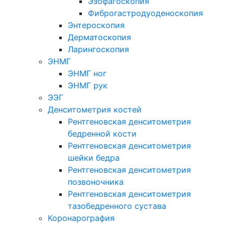
Эзофагоскопия
Фиброгастродуоденоскопия
Энтероскопия
Дерматоскопия
Ларингоскопия
ЭНМГ
ЭНМГ ног
ЭНМГ рук
ЭЭГ
Денситометрия костей
Рентгеновская денситометрия
бедренной кости
Рентгеновская денситометрия
шейки бедра
Рентгеновская денситометрия
позвоночника
Рентгеновская денситометрия
тазобедренного сустава
Коронарография