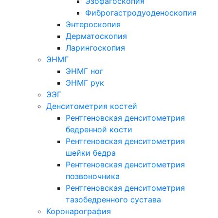
Эзофагоскопия
Фиброгастродуоденоскопия
Энтероскопия
Дерматоскопия
Ларингоскопия
ЭНМГ
ЭНМГ ног
ЭНМГ рук
ЭЭГ
Денситометрия костей
Рентгеновская денситометрия
бедренной кости
Рентгеновская денситометрия
шейки бедра
Рентгеновская денситометрия
позвоночника
Рентгеновская денситометрия
тазобедренного сустава
Коронарография