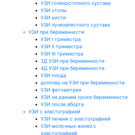
УЗИ голеностопного сустава
УЗИ стопы
УЗИ кисти
УЗИ лучезапястного сустава
УЗИ при беременности
УЗИ I триместра
УЗИ II триместра
УЗИ III триместра
3Д УЗИ при беременности
4Д УЗИ при беременности
УЗИ плода
допплер на УЗИ при беременности
УЗИ фетометрия
УЗИ на раннем сроке беременности
УЗИ после аборта
УЗИ с эластографией
УЗИ печени с эластографией
УЗИ молочных желез с
эластографией