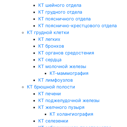
КТ шейного отдела
КТ грудного отдела
КТ поясничного отдела
КТ пояснично-крестцового отдела
КТ грудной клетки
КТ легких
КТ бронхов
КТ органов средостения
КТ сердца
КТ молочной железы
КТ-маммография
КТ лимфоузлов
КТ брюшной полости
КТ печени
КТ поджелудочной железы
КТ желчного пузыря
КТ холангиография
КТ селезенки