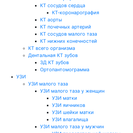
КТ сосудов сердца
КТ-коронарография
КТ аорты
КТ почечных артерий
КТ сосудов малого таза
КТ нижних конечностей
КТ всего организма
Дентальная КТ зубов
3Д КТ зубов
Ортопантомограмма
УЗИ
УЗИ малого таза
УЗИ малого таза у женщин
УЗИ матки
УЗИ яичников
УЗИ шейки матки
УЗИ влагалища
УЗИ малого таза у мужчин