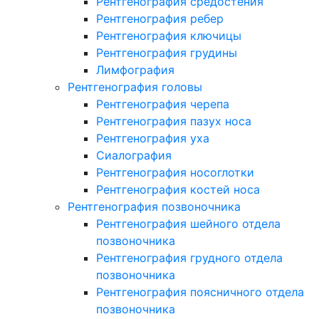
Рентгенография средостения
Рентгенография ребер
Рентгенография ключицы
Рентгенография грудины
Лимфография
Рентгенография головы
Рентгенография черепа
Рентгенография пазух носа
Рентгенография уха
Сиалография
Рентгенография носоглотки
Рентгенография костей носа
Рентгенография позвоночника
Рентгенография шейного отдела
позвоночника
Рентгенография грудного отдела
позвоночника
Рентгенография поясничного отдела
позвоночника