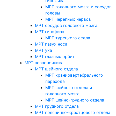
гипофиза
МРТ головного мозга и сосудов
головы
МРТ черепных нервов
МРТ сосудов головного мозга
МРТ гипофиза
МРТ турецкого седла
МРТ пазух носа
МРТ уха
МРТ глазных орбит
МРТ позвоночника
МРТ шейного отдела
МРТ краниовертебрального
перехода
МРТ шейного отдела и
головного мозга
МРТ шейно-грудного отдела
МРТ грудного отдела
МРТ пояснично-крестцового отдела