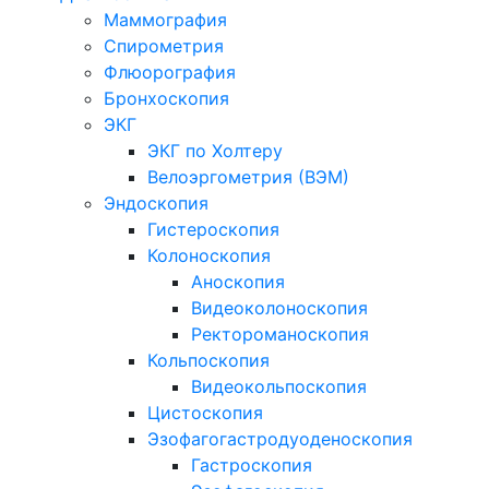
Маммография
Спирометрия
Флюорография
Бронхоскопия
ЭКГ
ЭКГ по Холтеру
Велоэргометрия (ВЭМ)
Эндоскопия
Гистероскопия
Колоноскопия
Аноскопия
Видеоколоноскопия
Ректороманоскопия
Кольпоскопия
Видеокольпоскопия
Цистоскопия
Эзофагогастродуоденоскопия
Гастроскопия