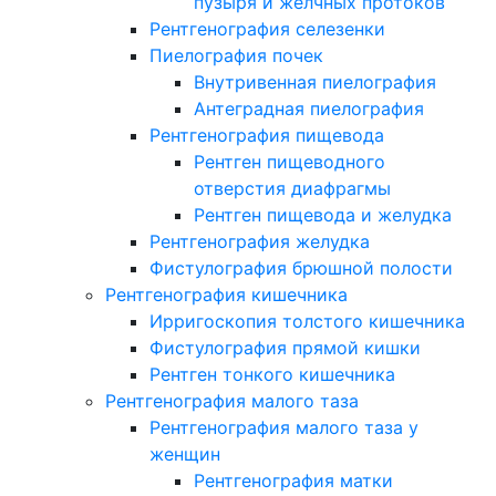
пузыря и желчных протоков
Рентгенография селезенки
Пиелография почек
Внутривенная пиелография
Антеградная пиелография
Рентгенография пищевода
Рентген пищеводного
отверстия диафрагмы
Рентген пищевода и желудка
Рентгенография желудка
Фистулография брюшной полости
Рентгенография кишечника
Ирригоскопия толстого кишечника
Фистулография прямой кишки
Рентген тонкого кишечника
Рентгенография малого таза
Рентгенография малого таза у
женщин
Рентгенография матки