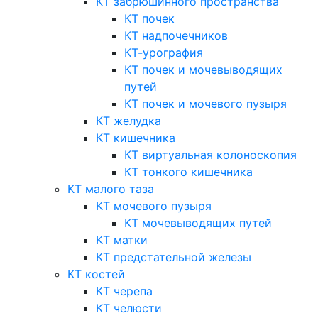
КТ забрюшинного пространства
КТ почек
КТ надпочечников
КТ-урография
КТ почек и мочевыводящих
путей
КТ почек и мочевого пузыря
КТ желудка
КТ кишечника
КТ виртуальная колоноскопия
КТ тонкого кишечника
КТ малого таза
КТ мочевого пузыря
КТ мочевыводящих путей
КТ матки
КТ предстательной железы
КТ костей
КТ черепа
КТ челюсти