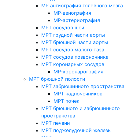
МР ангиография головного мозга
МР-венография
МР-артериография
МРТ сосудов шеи
МРТ грудной части аорты
МРТ брюшной части аорты
МРТ сосудов малого таза
МРТ сосудов позвоночника
МРТ коронарных сосудов
МР-коронарография
МРТ брюшной полости
МРТ забрюшинного пространства
МРТ надпочечников
МРТ почек
МРТ брюшного и забрюшинного
пространства
МРТ печени
МРТ поджелудочной железы