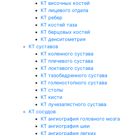
КТ височных костей
КТ лицевого отдела
КТ ребер
КТ костей таза
КТ берцовых костей
КТ денситометрия
КТ суставов
КТ коленного сустава
КТ плечевого сустава
КТ локтевого сустава
КТ тазобедренного сустава
КТ голеностопного сустава
КТ стопы
КТ кисти
КТ лучезапястного сустава
КТ сосудов
КТ ангиография головного мозга
КТ ангиография шеи
КТ ангиография легких