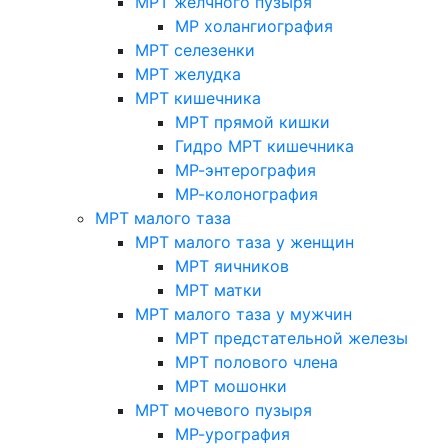
МРТ желчного пузыря
МР холангиография
МРТ селезенки
МРТ желудка
МРТ кишечника
МРТ прямой кишки
Гидро МРТ кишечника
МР-энтерография
МР-колонография
МРТ малого таза
МРТ малого таза у женщин
МРТ яичников
МРТ матки
МРТ малого таза у мужчин
МРТ предстательной железы
МРТ полового члена
МРТ мошонки
МРТ мочевого пузыря
МР-урография