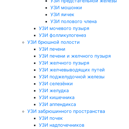
УЗИ предстательной железы
УЗИ мошонки
УЗИ яичек
УЗИ полового члена
УЗИ мочевого пузыря
УЗИ фолликулогенез
УЗИ брюшной полости
УЗИ печени
УЗИ печени и желчного пузыря
УЗИ желчного пузыря
УЗИ желчевыводящих путей
УЗИ поджелудочной железы
УЗИ селезёнки
УЗИ желудка
УЗИ кишечника
УЗИ аппендикса
УЗИ забрюшинного пространства
УЗИ почек
УЗИ надпочечников