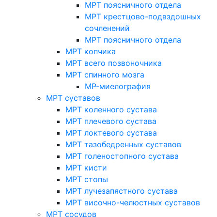
МРТ поясничного отдела
МРТ крестцово-подвздошных
сочленений
МРТ поясничного отдела
МРТ копчика
МРТ всего позвоночника
МРТ спинного мозга
МР-миелография
МРТ суставов
МРТ коленного сустава
МРТ плечевого сустава
МРТ локтевого сустава
МРТ тазобедренных суставов
МРТ голеностопного сустава
МРТ кисти
МРТ стопы
МРТ лучезапястного сустава
МРТ височно-челюстных суставов
МРТ сосудов