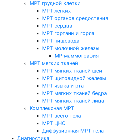
МРТ грудной клетки
МРТ легких
МРТ органов средостения
МРТ сердца
МРТ гортани и горла
МРТ пищевода
МРТ молочной железы
МР-маммография
МРТ мягких тканей
МРТ мягких тканей шеи
МРТ щитовидной железы
МРТ языка и рта
МРТ мягких тканей бедра
МРТ мягких тканей лица
Комплексная МРТ
МРТ всего тела
МРТ ЦНС
Диффузионная МРТ тела
Диагностика