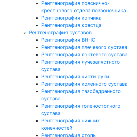
Рентгенография пояснично-
крестцового отдела позвоночника
Рентгенография копчика
Рентгенография крестца
Рентгенография суставов
Рентгенография ВНЧС
Рентгенография плечевого сустава
Рентгенография локтевого сустава
Рентгенография лучезапястного
сустава
Рентгенография кисти руки
Рентгенография коленного сустава
Рентгенография тазобедренного
сустава
Рентгенография голеностопного
сустава
Рентгенография нижних
конечностей
Рентгенография стопы