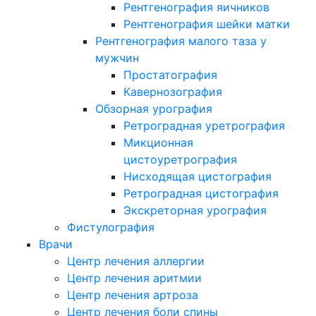
Рентгенография яичников
Рентгенография шейки матки
Рентгенография малого таза у
мужчин
Простатография
Кавернозография
Обзорная урография
Ретроградная уретрография
Микционная
цистоуретрография
Нисходящая цистография
Ретроградная цистография
Экскреторная урография
Фистулография
Врачи
Центр лечения аллергии
Центр лечения аритмии
Центр лечения артроза
Центр лечения боли спины