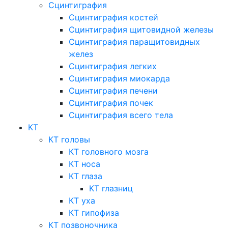
Сцинтиграфия
Сцинтиграфия костей
Сцинтиграфия щитовидной железы
Сцинтиграфия паращитовидных
желез
Сцинтиграфия легких
Сцинтиграфия миокарда
Сцинтиграфия печени
Сцинтиграфия почек
Сцинтиграфия всего тела
КТ
КТ головы
КТ головного мозга
КТ носа
КТ глаза
КТ глазниц
КТ уха
КТ гипофиза
КТ позвоночника