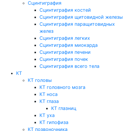
Сцинтиграфия
Сцинтиграфия костей
Сцинтиграфия щитовидной железы
Сцинтиграфия паращитовидных
желез
Сцинтиграфия легких
Сцинтиграфия миокарда
Сцинтиграфия печени
Сцинтиграфия почек
Сцинтиграфия всего тела
КТ
КТ головы
КТ головного мозга
КТ носа
КТ глаза
КТ глазниц
КТ уха
КТ гипофиза
КТ позвоночника