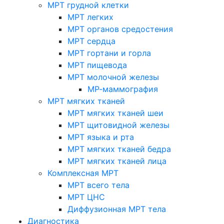
МРТ грудной клетки
МРТ легких
МРТ органов средостения
МРТ сердца
МРТ гортани и горла
МРТ пищевода
МРТ молочной железы
МР-маммография
МРТ мягких тканей
МРТ мягких тканей шеи
МРТ щитовидной железы
МРТ языка и рта
МРТ мягких тканей бедра
МРТ мягких тканей лица
Комплексная МРТ
МРТ всего тела
МРТ ЦНС
Диффузионная МРТ тела
Диагностика