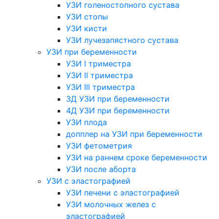
УЗИ голеностопного сустава
УЗИ стопы
УЗИ кисти
УЗИ лучезапястного сустава
УЗИ при беременности
УЗИ I триместра
УЗИ II триместра
УЗИ III триместра
3Д УЗИ при беременности
4Д УЗИ при беременности
УЗИ плода
допплер на УЗИ при беременности
УЗИ фетометрия
УЗИ на раннем сроке беременности
УЗИ после аборта
УЗИ с эластографией
УЗИ печени с эластографией
УЗИ молочных желез с
эластографией