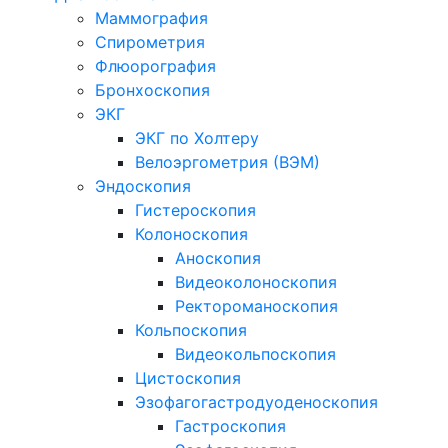
Маммография
Спирометрия
Флюорография
Бронхоскопия
ЭКГ
ЭКГ по Холтеру
Велоэргометрия (ВЭМ)
Эндоскопия
Гистероскопия
Колоноскопия
Аноскопия
Видеоколоноскопия
Ректороманоскопия
Кольпоскопия
Видеокольпоскопия
Цистоскопия
Эзофагогастродуоденоскопия
Гастроскопия