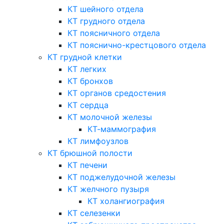
КТ шейного отдела
КТ грудного отдела
КТ поясничного отдела
КТ пояснично-крестцового отдела
КТ грудной клетки
КТ легких
КТ бронхов
КТ органов средостения
КТ сердца
КТ молочной железы
КТ-маммография
КТ лимфоузлов
КТ брюшной полости
КТ печени
КТ поджелудочной железы
КТ желчного пузыря
КТ холангиография
КТ селезенки