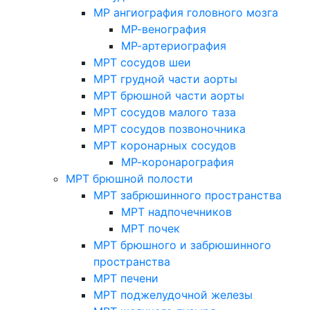
МР ангиография головного мозга
МР-венография
МР-артериография
МРТ сосудов шеи
МРТ грудной части аорты
МРТ брюшной части аорты
МРТ сосудов малого таза
МРТ сосудов позвоночника
МРТ коронарных сосудов
МР-коронарография
МРТ брюшной полости
МРТ забрюшинного пространства
МРТ надпочечников
МРТ почек
МРТ брюшного и забрюшинного
пространства
МРТ печени
МРТ поджелудочной железы