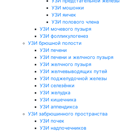
УЗИ предстательной железы
УЗИ мошонки
УЗИ яичек
УЗИ полового члена
УЗИ мочевого пузыря
УЗИ фолликулогенез
УЗИ брюшной полости
УЗИ печени
УЗИ печени и желчного пузыря
УЗИ желчного пузыря
УЗИ желчевыводящих путей
УЗИ поджелудочной железы
УЗИ селезёнки
УЗИ желудка
УЗИ кишечника
УЗИ аппендикса
УЗИ забрюшинного пространства
УЗИ почек
УЗИ надпочечников