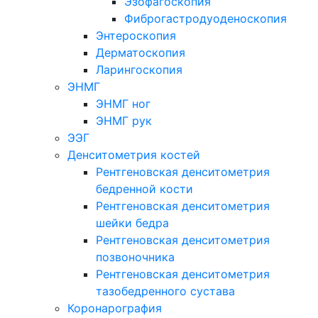
Эзофагоскопия
Фиброгастродуоденоскопия
Энтероскопия
Дерматоскопия
Ларингоскопия
ЭНМГ
ЭНМГ ног
ЭНМГ рук
ЭЭГ
Денситометрия костей
Рентгеновская денситометрия
бедренной кости
Рентгеновская денситометрия
шейки бедра
Рентгеновская денситометрия
позвоночника
Рентгеновская денситометрия
тазобедренного сустава
Коронарография