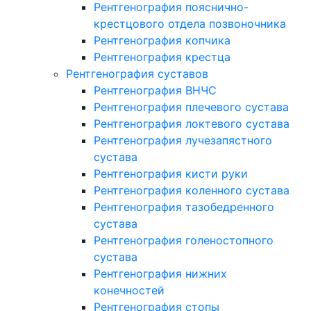
Рентгенография пояснично-
крестцового отдела позвоночника
Рентгенография копчика
Рентгенография крестца
Рентгенография суставов
Рентгенография ВНЧС
Рентгенография плечевого сустава
Рентгенография локтевого сустава
Рентгенография лучезапястного
сустава
Рентгенография кисти руки
Рентгенография коленного сустава
Рентгенография тазобедренного
сустава
Рентгенография голеностопного
сустава
Рентгенография нижних
конечностей
Рентгенография стопы