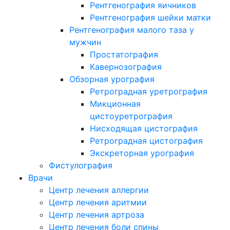
Рентгенография яичников
Рентгенография шейки матки
Рентгенография малого таза у
мужчин
Простатография
Кавернозография
Обзорная урография
Ретроградная уретрография
Микционная
цистоуретрография
Нисходящая цистография
Ретроградная цистография
Экскреторная урография
Фистулография
Врачи
Центр лечения аллергии
Центр лечения аритмии
Центр лечения артроза
Центр лечения боли спины