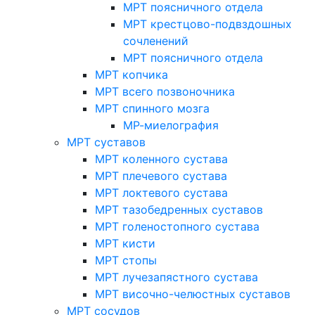
МРТ поясничного отдела
МРТ крестцово-подвздошных
сочленений
МРТ поясничного отдела
МРТ копчика
МРТ всего позвоночника
МРТ спинного мозга
МР-миелография
МРТ суставов
МРТ коленного сустава
МРТ плечевого сустава
МРТ локтевого сустава
МРТ тазобедренных суставов
МРТ голеностопного сустава
МРТ кисти
МРТ стопы
МРТ лучезапястного сустава
МРТ височно-челюстных суставов
МРТ сосудов