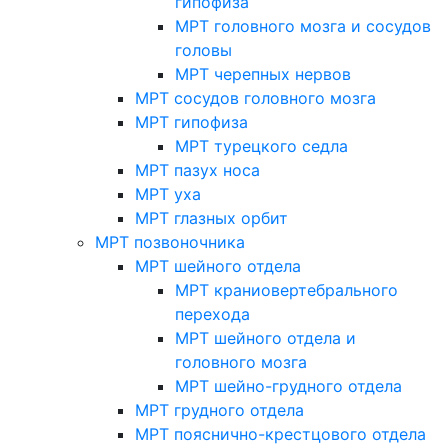
гипофиза
МРТ головного мозга и сосудов
головы
МРТ черепных нервов
МРТ сосудов головного мозга
МРТ гипофиза
МРТ турецкого седла
МРТ пазух носа
МРТ уха
МРТ глазных орбит
МРТ позвоночника
МРТ шейного отдела
МРТ краниовертебрального
перехода
МРТ шейного отдела и
головного мозга
МРТ шейно-грудного отдела
МРТ грудного отдела
МРТ пояснично-крестцового отдела