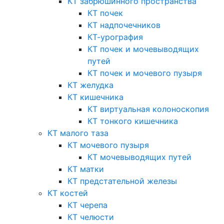
КТ забрюшинного пространства
КТ почек
КТ надпочечников
КТ-урография
КТ почек и мочевыводящих
путей
КТ почек и мочевого пузыря
КТ желудка
КТ кишечника
КТ виртуальная колоноскопия
КТ тонкого кишечника
КТ малого таза
КТ мочевого пузыря
КТ мочевыводящих путей
КТ матки
КТ предстательной железы
КТ костей
КТ черепа
КТ челюсти