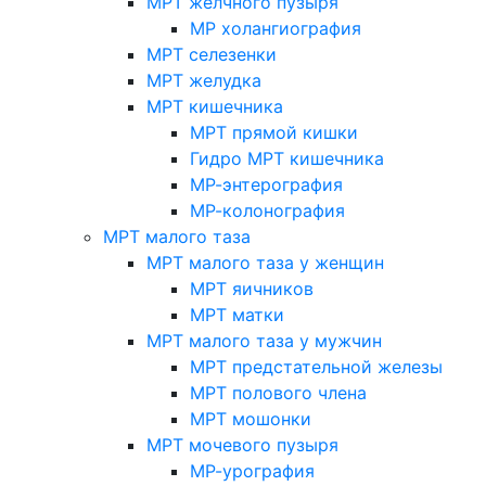
МРТ желчного пузыря
МР холангиография
МРТ селезенки
МРТ желудка
МРТ кишечника
МРТ прямой кишки
Гидро МРТ кишечника
МР-энтерография
МР-колонография
МРТ малого таза
МРТ малого таза у женщин
МРТ яичников
МРТ матки
МРТ малого таза у мужчин
МРТ предстательной железы
МРТ полового члена
МРТ мошонки
МРТ мочевого пузыря
МР-урография