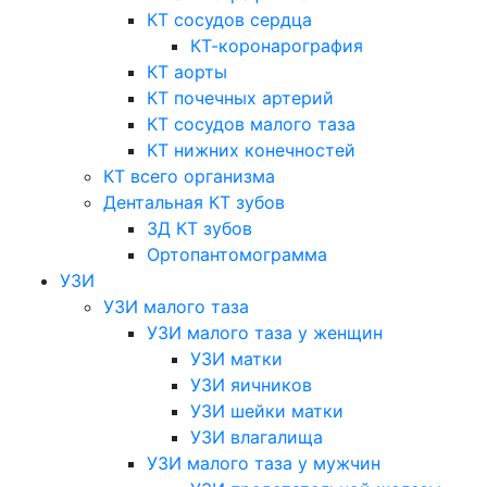
КТ сосудов сердца
КТ-коронарография
КТ аорты
КТ почечных артерий
КТ сосудов малого таза
КТ нижних конечностей
КТ всего организма
Дентальная КТ зубов
3Д КТ зубов
Ортопантомограмма
УЗИ
УЗИ малого таза
УЗИ малого таза у женщин
УЗИ матки
УЗИ яичников
УЗИ шейки матки
УЗИ влагалища
УЗИ малого таза у мужчин