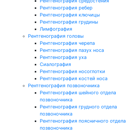
Рентгенография средостения
Рентгенография ребер
Рентгенография ключицы
Рентгенография грудины
Лимфография
Рентгенография головы
Рентгенография черепа
Рентгенография пазух носа
Рентгенография уха
Сиалография
Рентгенография носоглотки
Рентгенография костей носа
Рентгенография позвоночника
Рентгенография шейного отдела
позвоночника
Рентгенография грудного отдела
позвоночника
Рентгенография поясничного отдела
позвоночника