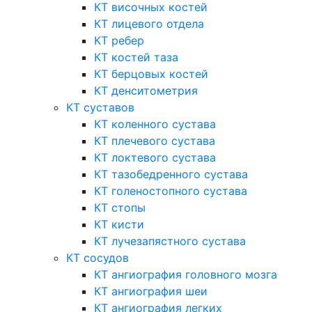
КТ височных костей
КТ лицевого отдела
КТ ребер
КТ костей таза
КТ берцовых костей
КТ денситометрия
КТ суставов
КТ коленного сустава
КТ плечевого сустава
КТ локтевого сустава
КТ тазобедренного сустава
КТ голеностопного сустава
КТ стопы
КТ кисти
КТ лучезапястного сустава
КТ сосудов
КТ ангиография головного мозга
КТ ангиография шеи
КТ ангиография легких