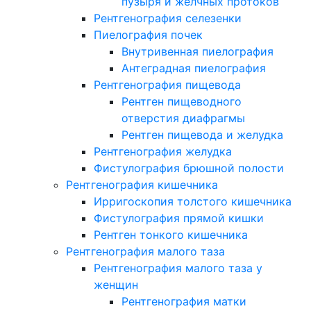
пузыря и желчных протоков
Рентгенография селезенки
Пиелография почек
Внутривенная пиелография
Антеградная пиелография
Рентгенография пищевода
Рентген пищеводного
отверстия диафрагмы
Рентген пищевода и желудка
Рентгенография желудка
Фистулография брюшной полости
Рентгенография кишечника
Ирригоскопия толстого кишечника
Фистулография прямой кишки
Рентген тонкого кишечника
Рентгенография малого таза
Рентгенография малого таза у
женщин
Рентгенография матки