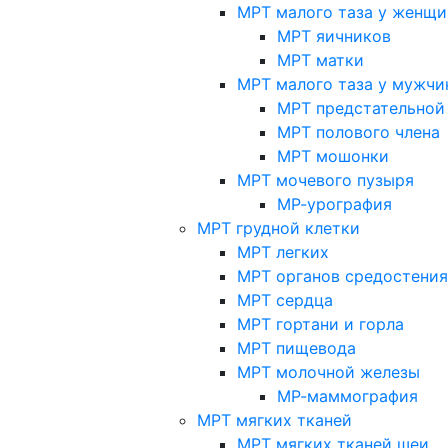
МРТ малого таза у женщи
МРТ яичников
МРТ матки
МРТ малого таза у мужчи
МРТ предстательной
МРТ полового члена
МРТ мошонки
МРТ мочевого пузыря
МР-урография
МРТ грудной клетки
МРТ легких
МРТ органов средостения
МРТ сердца
МРТ гортани и горла
МРТ пищевода
МРТ молочной железы
МР-маммография
МРТ мягких тканей
МРТ мягких тканей шеи