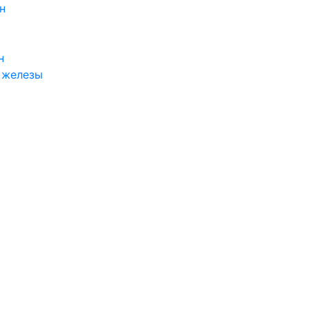
н
н
 железы