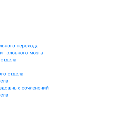
а
льного перехода
и головного мозга
 отдела
го отдела
дела
здошных сочленений
дела