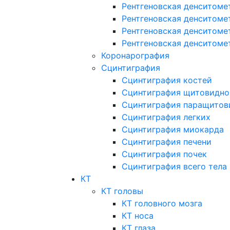
Рентгеновская денситоме
Рентгеновская денситоме
Рентгеновская денситоме
Рентгеновская денситоме
Коронарография
Сцинтиграфия
Сцинтиграфия костей
Сцинтиграфия щитовидно
Сцинтиграфия паращитов
Сцинтиграфия легких
Сцинтиграфия миокарда
Сцинтиграфия печени
Сцинтиграфия почек
Сцинтиграфия всего тела
КТ
КТ головы
КТ головного мозга
КТ носа
КТ глаза