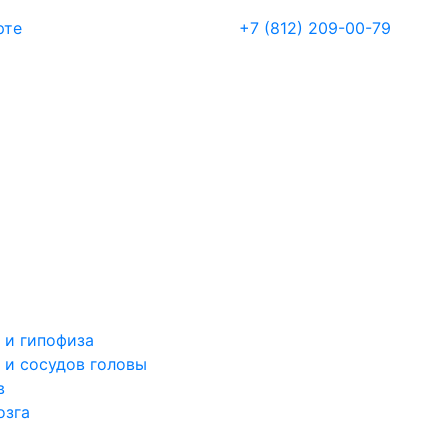
рте
+7 (812) 209-00-79
 и гипофиза
 и сосудов головы
в
озга