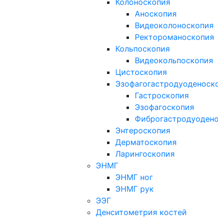
Колоноскопия
Аноскопия
Видеоколоноскопия
Ректороманоскопия
Кольпоскопия
Видеокольпоскопия
Цистоскопия
Эзофагогастродуоденоск
Гастроскопия
Эзофагоскопия
Фиброгастродуоден
Энтероскопия
Дерматоскопия
Ларингоскопия
ЭНМГ
ЭНМГ ног
ЭНМГ рук
ЭЭГ
Денситометрия костей