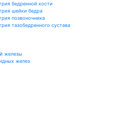
трия бедренной кости
трия шейки бедра
трия позвоночника
трия тазобедренного сустава
й железы
идных желез