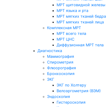
МРТ щитовидной железы
МРТ языка и рта
МРТ мягких тканей бедра
МРТ мягких тканей лица
Комплексная МРТ
МРТ всего тела
МРТ ЦНС
Диффузионная МРТ тела
Диагностика
Маммография
Спирометрия
Флюорография
Бронхоскопия
ЭКГ
ЭКГ по Холтеру
Велоэргометрия (ВЭМ)
Эндоскопия
Гистероскопия