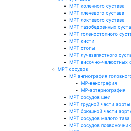
МРТ коленного сустава
МРТ плечевого сустава
МРТ локтевого сустава
МРТ тазобедренных суст
МРТ голеностопного суст
МРТ кисти
МРТ стопы
МРТ лучезапястного суст
МРТ височно-челюстных 
МРТ сосудов
МР ангиография головног
МР-венография
МР-артериография
МРТ сосудов шеи
МРТ грудной части аорты
МРТ брюшной части аорт
МРТ сосудов малого таза
МРТ сосудов позвоночник