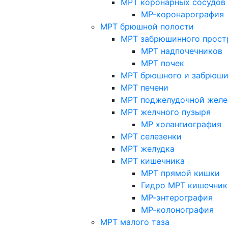
МРТ коронарных сосудов
МР-коронарография
МРТ брюшной полости
МРТ забрюшинного прост
МРТ надпочечников
МРТ почек
МРТ брюшного и забрюши
МРТ печени
МРТ поджелудочной желе
МРТ желчного пузыря
МР холангиография
МРТ селезенки
МРТ желудка
МРТ кишечника
МРТ прямой кишки
Гидро МРТ кишечник
МР-энтерография
МР-колонография
МРТ малого таза