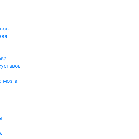
авов
ава
ава
суставов
о мозга
ы
а