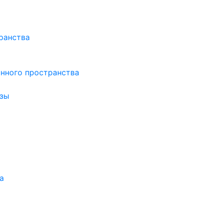
ранства
нного пространства
зы
а