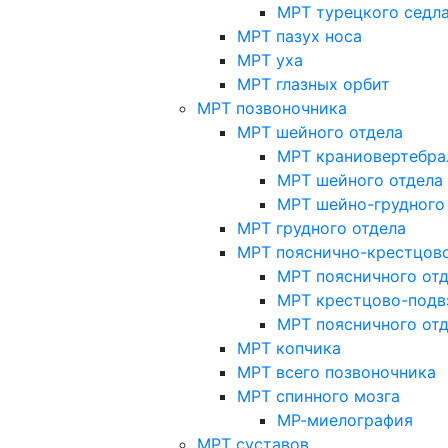
МРТ турецкого седл
МРТ пазух носа
МРТ уха
МРТ глазных орбит
МРТ позвоночника
МРТ шейного отдела
МРТ краниовертебра
МРТ шейного отдела 
МРТ шейно-грудного
МРТ грудного отдела
МРТ пояснично-крестцово
МРТ поясничного от
МРТ крестцово-подв
МРТ поясничного от
МРТ копчика
МРТ всего позвоночника
МРТ спинного мозга
МР-миелография
МРТ суставов