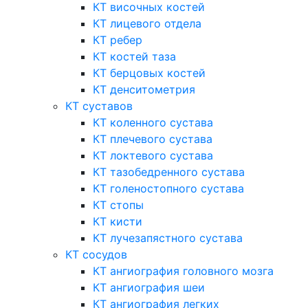
КТ височных костей
КТ лицевого отдела
КТ ребер
КТ костей таза
КТ берцовых костей
КТ денситометрия
КТ суставов
КТ коленного сустава
КТ плечевого сустава
КТ локтевого сустава
КТ тазобедренного сустава
КТ голеностопного сустава
КТ стопы
КТ кисти
КТ лучезапястного сустава
КТ сосудов
КТ ангиография головного мозга
КТ ангиография шеи
КТ ангиография легких