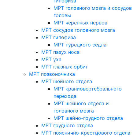
гипофиза
МРТ головного мозга и сосудов
головы
МРТ черепных нервов
МРТ сосудов головного мозга
МРТ гипофиза
МРТ турецкого седла
МРТ пазух носа
МРТ уха
МРТ глазных орбит
МРТ позвоночника
МРТ шейного отдела
МРТ краниовертебрального
перехода
МРТ шейного отдела и
головного мозга
МРТ шейно-грудного отдела
МРТ грудного отдела
МРТ пояснично-крестцового отдела