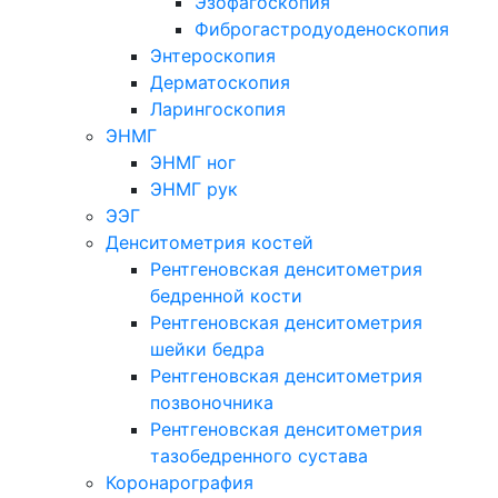
Эзофагоскопия
Фиброгастродуоденоскопия
Энтероскопия
Дерматоскопия
Ларингоскопия
ЭНМГ
ЭНМГ ног
ЭНМГ рук
ЭЭГ
Денситометрия костей
Рентгеновская денситометрия
бедренной кости
Рентгеновская денситометрия
шейки бедра
Рентгеновская денситометрия
позвоночника
Рентгеновская денситометрия
тазобедренного сустава
Коронарография