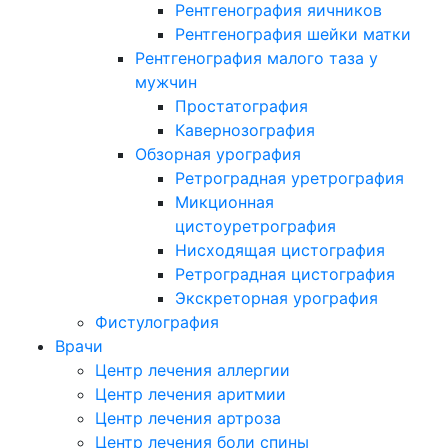
Рентгенография яичников
Рентгенография шейки матки
Рентгенография малого таза у
мужчин
Простатография
Кавернозография
Обзорная урография
Ретроградная уретрография
Микционная
цистоуретрография
Нисходящая цистография
Ретроградная цистография
Экскреторная урография
Фистулография
Врачи
Центр лечения аллергии
Центр лечения аритмии
Центр лечения артроза
Центр лечения боли спины