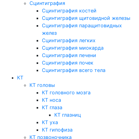
Сцинтиграфия
Сцинтиграфия костей
Сцинтиграфия щитовидной железы
Сцинтиграфия паращитовидных
желез
Сцинтиграфия легких
Сцинтиграфия миокарда
Сцинтиграфия печени
Сцинтиграфия почек
Сцинтиграфия всего тела
КТ
КТ головы
КТ головного мозга
КТ носа
КТ глаза
КТ глазниц
КТ уха
КТ гипофиза
КТ позвоночника