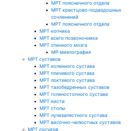
МРТ поясничного отдела
МРТ крестцово-подвздошных
сочленений
МРТ поясничного отдела
МРТ копчика
МРТ всего позвоночника
МРТ спинного мозга
МР-миелография
МРТ суставов
МРТ коленного сустава
МРТ плечевого сустава
МРТ локтевого сустава
МРТ тазобедренных суставов
МРТ голеностопного сустава
МРТ кисти
МРТ стопы
МРТ лучезапястного сустава
МРТ височно-челюстных суставов
МРТ сосудов