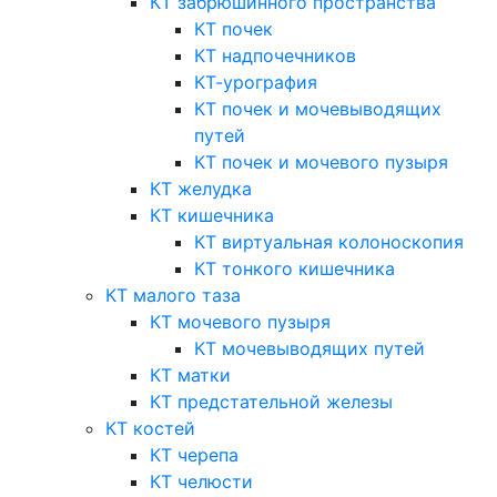
КТ забрюшинного пространства
КТ почек
КТ надпочечников
КТ-урография
КТ почек и мочевыводящих
путей
КТ почек и мочевого пузыря
КТ желудка
КТ кишечника
КТ виртуальная колоноскопия
КТ тонкого кишечника
КТ малого таза
КТ мочевого пузыря
КТ мочевыводящих путей
КТ матки
КТ предстательной железы
КТ костей
КТ черепа
КТ челюсти