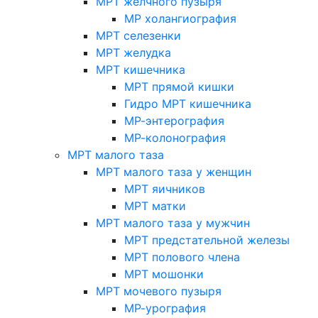
МРТ желчного пузыря
МР холангиография
МРТ селезенки
МРТ желудка
МРТ кишечника
МРТ прямой кишки
Гидро МРТ кишечника
МР-энтерография
МР-колонография
МРТ малого таза
МРТ малого таза у женщин
МРТ яичников
МРТ матки
МРТ малого таза у мужчин
МРТ предстательной железы
МРТ полового члена
МРТ мошонки
МРТ мочевого пузыря
МР-урография