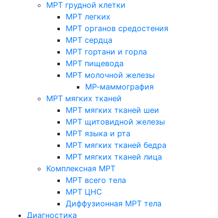
МРТ грудной клетки
МРТ легких
МРТ органов средостения
МРТ сердца
МРТ гортани и горла
МРТ пищевода
МРТ молочной железы
МР-маммография
МРТ мягких тканей
МРТ мягких тканей шеи
МРТ щитовидной железы
МРТ языка и рта
МРТ мягких тканей бедра
МРТ мягких тканей лица
Комплексная МРТ
МРТ всего тела
МРТ ЦНС
Диффузионная МРТ тела
Диагностика