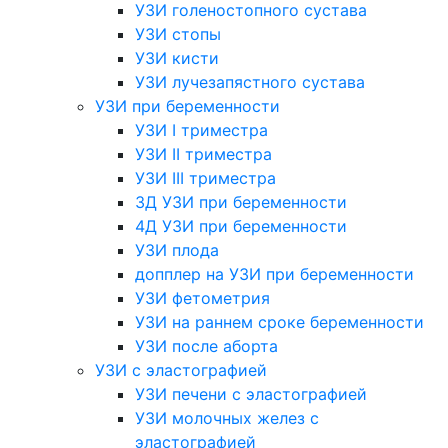
УЗИ голеностопного сустава
УЗИ стопы
УЗИ кисти
УЗИ лучезапястного сустава
УЗИ при беременности
УЗИ I триместра
УЗИ II триместра
УЗИ III триместра
3Д УЗИ при беременности
4Д УЗИ при беременности
УЗИ плода
допплер на УЗИ при беременности
УЗИ фетометрия
УЗИ на раннем сроке беременности
УЗИ после аборта
УЗИ с эластографией
УЗИ печени с эластографией
УЗИ молочных желез с
эластографией