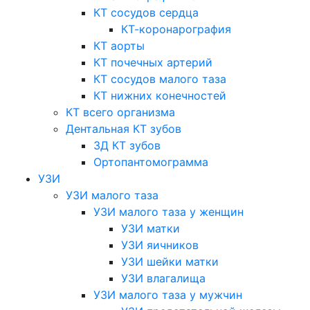
КТ сосудов сердца
КТ-коронарография
КТ аорты
КТ почечных артерий
КТ сосудов малого таза
КТ нижних конечностей
КТ всего организма
Дентальная КТ зубов
3Д КТ зубов
Ортопантомограмма
УЗИ
УЗИ малого таза
УЗИ малого таза у женщин
УЗИ матки
УЗИ яичников
УЗИ шейки матки
УЗИ влагалища
УЗИ малого таза у мужчин