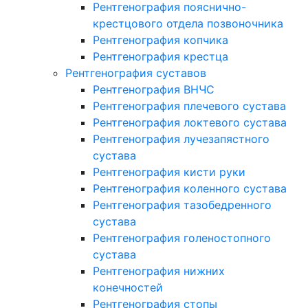
Рентгенография пояснично-
крестцового отдела позвоночника
Рентгенография копчика
Рентгенография крестца
Рентгенография суставов
Рентгенография ВНЧС
Рентгенография плечевого сустава
Рентгенография локтевого сустава
Рентгенография лучезапястного
сустава
Рентгенография кисти руки
Рентгенография коленного сустава
Рентгенография тазобедренного
сустава
Рентгенография голеностопного
сустава
Рентгенография нижних
конечностей
Рентгенография стопы