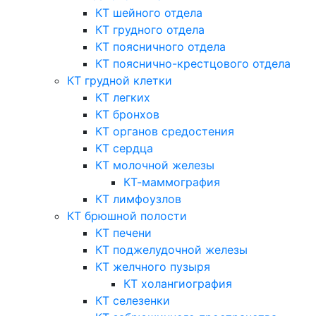
КТ шейного отдела
КТ грудного отдела
КТ поясничного отдела
КТ пояснично-крестцового отдела
КТ грудной клетки
КТ легких
КТ бронхов
КТ органов средостения
КТ сердца
КТ молочной железы
КТ-маммография
КТ лимфоузлов
КТ брюшной полости
КТ печени
КТ поджелудочной железы
КТ желчного пузыря
КТ холангиография
КТ селезенки