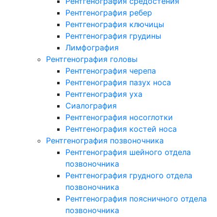
Рентгенография средостения
Рентгенография ребер
Рентгенография ключицы
Рентгенография грудины
Лимфография
Рентгенография головы
Рентгенография черепа
Рентгенография пазух носа
Рентгенография уха
Сиалография
Рентгенография носоглотки
Рентгенография костей носа
Рентгенография позвоночника
Рентгенография шейного отдела
позвоночника
Рентгенография грудного отдела
позвоночника
Рентгенография поясничного отдела
позвоночника