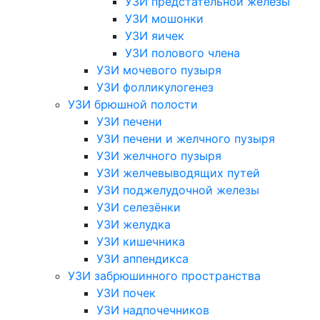
УЗИ предстательной железы
УЗИ мошонки
УЗИ яичек
УЗИ полового члена
УЗИ мочевого пузыря
УЗИ фолликулогенез
УЗИ брюшной полости
УЗИ печени
УЗИ печени и желчного пузыря
УЗИ желчного пузыря
УЗИ желчевыводящих путей
УЗИ поджелудочной железы
УЗИ селезёнки
УЗИ желудка
УЗИ кишечника
УЗИ аппендикса
УЗИ забрюшинного пространства
УЗИ почек
УЗИ надпочечников