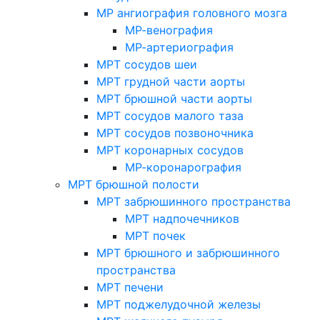
МР ангиография головного мозга
МР-венография
МР-артериография
МРТ сосудов шеи
МРТ грудной части аорты
МРТ брюшной части аорты
МРТ сосудов малого таза
МРТ сосудов позвоночника
МРТ коронарных сосудов
МР-коронарография
МРТ брюшной полости
МРТ забрюшинного пространства
МРТ надпочечников
МРТ почек
МРТ брюшного и забрюшинного
пространства
МРТ печени
МРТ поджелудочной железы