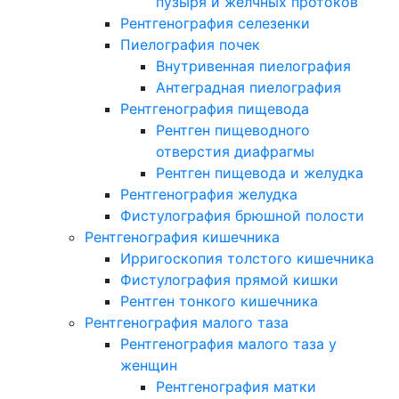
пузыря и желчных протоков
Рентгенография селезенки
Пиелография почек
Внутривенная пиелография
Антеградная пиелография
Рентгенография пищевода
Рентген пищеводного
отверстия диафрагмы
Рентген пищевода и желудка
Рентгенография желудка
Фистулография брюшной полости
Рентгенография кишечника
Ирригоскопия толстого кишечника
Фистулография прямой кишки
Рентген тонкого кишечника
Рентгенография малого таза
Рентгенография малого таза у
женщин
Рентгенография матки