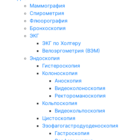
Маммография
Спирометрия
Флюорография
Бронхоскопия
ЭКГ
ЭКГ по Холтеру
Велоэргометрия (ВЭМ)
Эндоскопия
Гистероскопия
Колоноскопия
Аноскопия
Видеоколоноскопия
Ректороманоскопия
Кольпоскопия
Видеокольпоскопия
Цистоскопия
Эзофагогастродуоденоскопия
Гастроскопия