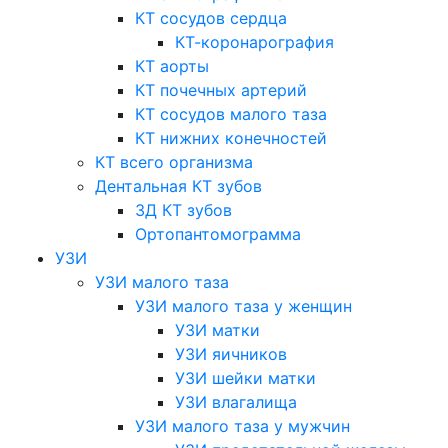
КТ сосудов сердца
КТ-коронарография
КТ аорты
КТ почечных артерий
КТ сосудов малого таза
КТ нижних конечностей
КТ всего организма
Дентальная КТ зубов
3Д КТ зубов
Ортопантомограмма
УЗИ
УЗИ малого таза
УЗИ малого таза у женщин
УЗИ матки
УЗИ яичников
УЗИ шейки матки
УЗИ влагалища
УЗИ малого таза у мужчин