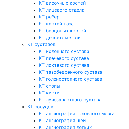
КТ височных костей
КТ лицевого отдела
КТ ребер
КТ костей таза
КТ берцовых костей
КТ денситометрия
КТ суставов
КТ коленного сустава
КТ плечевого сустава
КТ локтевого сустава
КТ тазобедренного сустава
КТ голеностопного сустава
КТ стопы
КТ кисти
КТ лучезапястного сустава
КТ сосудов
КТ ангиография головного мозга
КТ ангиография шеи
КТ ангиография легких