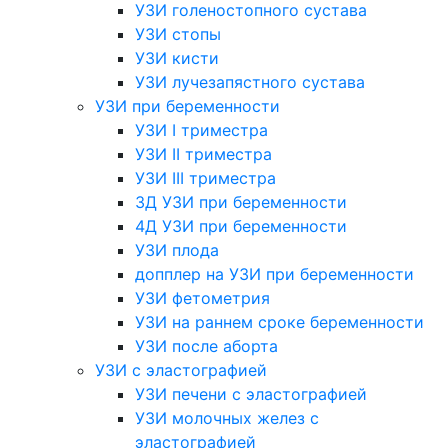
УЗИ голеностопного сустава
УЗИ стопы
УЗИ кисти
УЗИ лучезапястного сустава
УЗИ при беременности
УЗИ I триместра
УЗИ II триместра
УЗИ III триместра
3Д УЗИ при беременности
4Д УЗИ при беременности
УЗИ плода
допплер на УЗИ при беременности
УЗИ фетометрия
УЗИ на раннем сроке беременности
УЗИ после аборта
УЗИ с эластографией
УЗИ печени с эластографией
УЗИ молочных желез с
эластографией