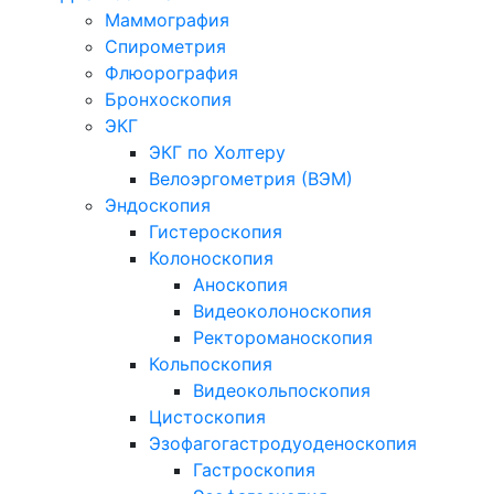
Маммография
Спирометрия
Флюорография
Бронхоскопия
ЭКГ
ЭКГ по Холтеру
Велоэргометрия (ВЭМ)
Эндоскопия
Гистероскопия
Колоноскопия
Аноскопия
Видеоколоноскопия
Ректороманоскопия
Кольпоскопия
Видеокольпоскопия
Цистоскопия
Эзофагогастродуоденоскопия
Гастроскопия