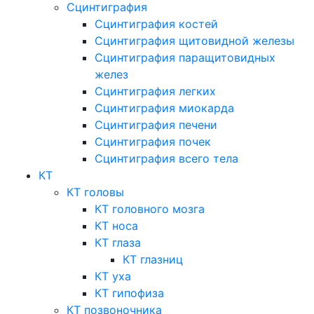
Сцинтиграфия
Сцинтиграфия костей
Сцинтиграфия щитовидной железы
Сцинтиграфия паращитовидных
желез
Сцинтиграфия легких
Сцинтиграфия миокарда
Сцинтиграфия печени
Сцинтиграфия почек
Сцинтиграфия всего тела
КТ
КТ головы
КТ головного мозга
КТ носа
КТ глаза
КТ глазниц
КТ уха
КТ гипофиза
КТ позвоночника