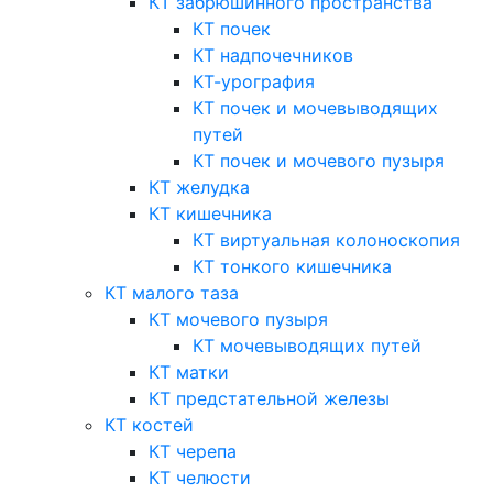
КТ забрюшинного пространства
КТ почек
КТ надпочечников
КТ-урография
КТ почек и мочевыводящих
путей
КТ почек и мочевого пузыря
КТ желудка
КТ кишечника
КТ виртуальная колоноскопия
КТ тонкого кишечника
КТ малого таза
КТ мочевого пузыря
КТ мочевыводящих путей
КТ матки
КТ предстательной железы
КТ костей
КТ черепа
КТ челюсти