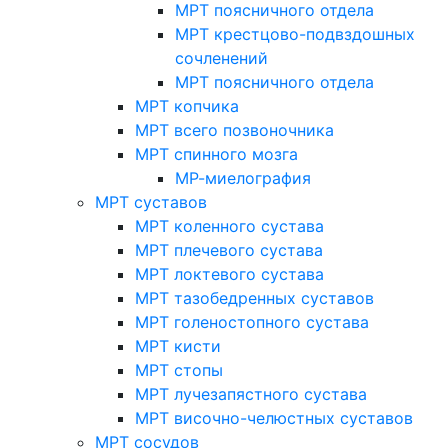
МРТ поясничного отдела
МРТ крестцово-подвздошных
сочленений
МРТ поясничного отдела
МРТ копчика
МРТ всего позвоночника
МРТ спинного мозга
МР-миелография
МРТ суставов
МРТ коленного сустава
МРТ плечевого сустава
МРТ локтевого сустава
МРТ тазобедренных суставов
МРТ голеностопного сустава
МРТ кисти
МРТ стопы
МРТ лучезапястного сустава
МРТ височно-челюстных суставов
МРТ сосудов