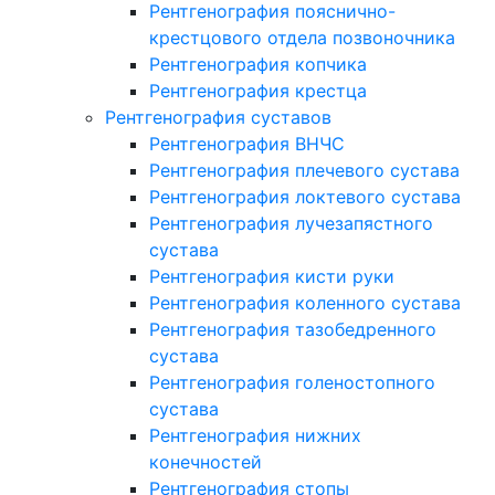
Рентгенография пояснично-
крестцового отдела позвоночника
Рентгенография копчика
Рентгенография крестца
Рентгенография суставов
Рентгенография ВНЧС
Рентгенография плечевого сустава
Рентгенография локтевого сустава
Рентгенография лучезапястного
сустава
Рентгенография кисти руки
Рентгенография коленного сустава
Рентгенография тазобедренного
сустава
Рентгенография голеностопного
сустава
Рентгенография нижних
конечностей
Рентгенография стопы