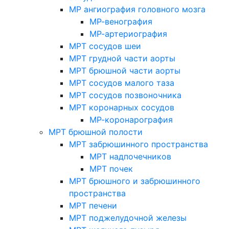
МР ангиография головного мозга
МР-венография
МР-артериография
МРТ сосудов шеи
МРТ грудной части аорты
МРТ брюшной части аорты
МРТ сосудов малого таза
МРТ сосудов позвоночника
МРТ коронарных сосудов
МР-коронарография
МРТ брюшной полости
МРТ забрюшинного пространства
МРТ надпочечников
МРТ почек
МРТ брюшного и забрюшинного
пространства
МРТ печени
МРТ поджелудочной железы