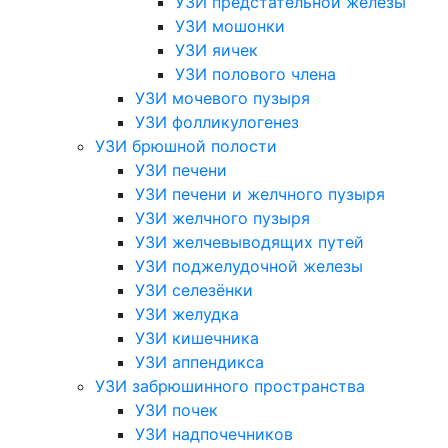
УЗИ предстательной железы
УЗИ мошонки
УЗИ яичек
УЗИ полового члена
УЗИ мочевого пузыря
УЗИ фолликулогенез
УЗИ брюшной полости
УЗИ печени
УЗИ печени и желчного пузыря
УЗИ желчного пузыря
УЗИ желчевыводящих путей
УЗИ поджелудочной железы
УЗИ селезёнки
УЗИ желудка
УЗИ кишечника
УЗИ аппендикса
УЗИ забрюшинного пространства
УЗИ почек
УЗИ надпочечников