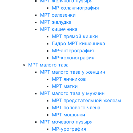
МРТ желчного пузыря
МР холангиография
МРТ селезенки
МРТ желудка
МРТ кишечника
МРТ прямой кишки
Гидро МРТ кишечника
МР-энтерография
МР-колонография
МРТ малого таза
МРТ малого таза у женщин
МРТ яичников
МРТ матки
МРТ малого таза у мужчин
МРТ предстательной железы
МРТ полового члена
МРТ мошонки
МРТ мочевого пузыря
МР-урография