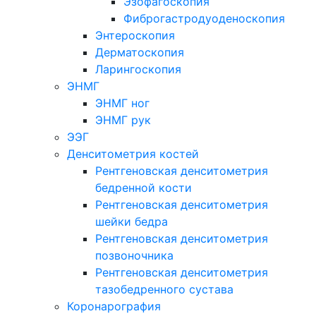
Эзофагоскопия
Фиброгастродуоденоскопия
Энтероскопия
Дерматоскопия
Ларингоскопия
ЭНМГ
ЭНМГ ног
ЭНМГ рук
ЭЭГ
Денситометрия костей
Рентгеновская денситометрия
бедренной кости
Рентгеновская денситометрия
шейки бедра
Рентгеновская денситометрия
позвоночника
Рентгеновская денситометрия
тазобедренного сустава
Коронарография