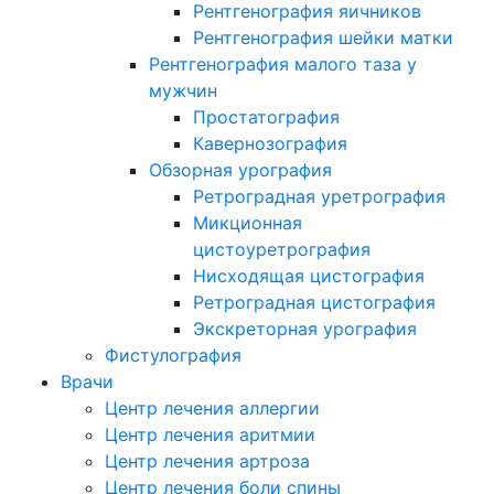
Рентгенография яичников
Рентгенография шейки матки
Рентгенография малого таза у
мужчин
Простатография
Кавернозография
Обзорная урография
Ретроградная уретрография
Микционная
цистоуретрография
Нисходящая цистография
Ретроградная цистография
Экскреторная урография
Фистулография
Врачи
Центр лечения аллергии
Центр лечения аритмии
Центр лечения артроза
Центр лечения боли спины