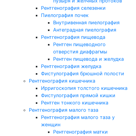
пузыря и желчных протоков
Рентгенография селезенки
Пиелография почек
Внутривенная пиелография
Антеградная пиелография
Рентгенография пищевода
Рентген пищеводного
отверстия диафрагмы
Рентген пищевода и желудка
Рентгенография желудка
Фистулография брюшной полости
Рентгенография кишечника
Ирригоскопия толстого кишечника
Фистулография прямой кишки
Рентген тонкого кишечника
Рентгенография малого таза
Рентгенография малого таза у
женщин
Рентгенография матки