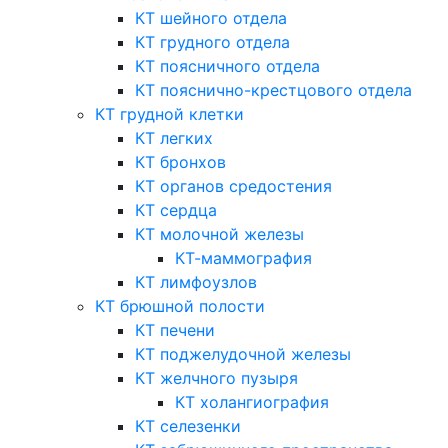
КТ шейного отдела
КТ грудного отдела
КТ поясничного отдела
КТ пояснично-крестцового отдела
КТ грудной клетки
КТ легких
КТ бронхов
КТ органов средостения
КТ сердца
КТ молочной железы
КТ-маммография
КТ лимфоузлов
КТ брюшной полости
КТ печени
КТ поджелудочной железы
КТ желчного пузыря
КТ холангиография
КТ селезенки