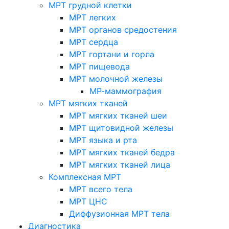
МРТ грудной клетки
МРТ легких
МРТ органов средостения
МРТ сердца
МРТ гортани и горла
МРТ пищевода
МРТ молочной железы
МР-маммография
МРТ мягких тканей
МРТ мягких тканей шеи
МРТ щитовидной железы
МРТ языка и рта
МРТ мягких тканей бедра
МРТ мягких тканей лица
Комплексная МРТ
МРТ всего тела
МРТ ЦНС
Диффузионная МРТ тела
Диагностика