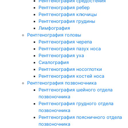
Рентгенография средостения
Рентгенография ребер
Рентгенография ключицы
Рентгенография грудины
Лимфография
Рентгенография головы
Рентгенография черепа
Рентгенография пазух носа
Рентгенография уха
Сиалография
Рентгенография носоглотки
Рентгенография костей носа
Рентгенография позвоночника
Рентгенография шейного отдела
позвоночника
Рентгенография грудного отдела
позвоночника
Рентгенография поясничного отдела
позвоночника