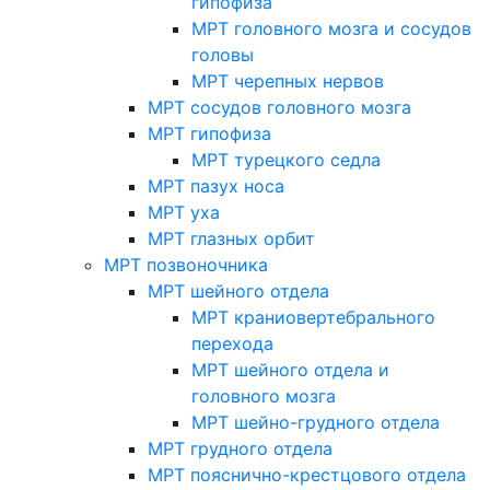
гипофиза
МРТ головного мозга и сосудов
головы
МРТ черепных нервов
МРТ сосудов головного мозга
МРТ гипофиза
МРТ турецкого седла
МРТ пазух носа
МРТ уха
МРТ глазных орбит
МРТ позвоночника
МРТ шейного отдела
МРТ краниовертебрального
перехода
МРТ шейного отдела и
головного мозга
МРТ шейно-грудного отдела
МРТ грудного отдела
МРТ пояснично-крестцового отдела