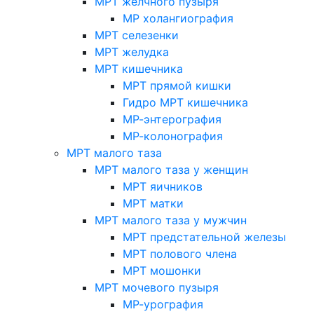
МРТ желчного пузыря
МР холангиография
МРТ селезенки
МРТ желудка
МРТ кишечника
МРТ прямой кишки
Гидро МРТ кишечника
МР-энтерография
МР-колонография
МРТ малого таза
МРТ малого таза у женщин
МРТ яичников
МРТ матки
МРТ малого таза у мужчин
МРТ предстательной железы
МРТ полового члена
МРТ мошонки
МРТ мочевого пузыря
МР-урография