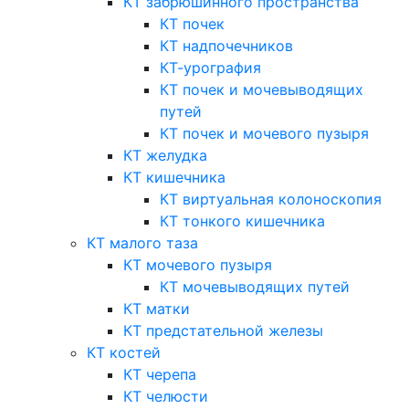
КТ забрюшинного пространства
КТ почек
КТ надпочечников
КТ-урография
КТ почек и мочевыводящих
путей
КТ почек и мочевого пузыря
КТ желудка
КТ кишечника
КТ виртуальная колоноскопия
КТ тонкого кишечника
КТ малого таза
КТ мочевого пузыря
КТ мочевыводящих путей
КТ матки
КТ предстательной железы
КТ костей
КТ черепа
КТ челюсти