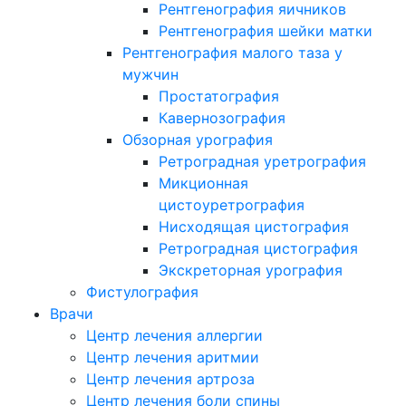
Рентгенография яичников
Рентгенография шейки матки
Рентгенография малого таза у
мужчин
Простатография
Кавернозография
Обзорная урография
Ретроградная уретрография
Микционная
цистоуретрография
Нисходящая цистография
Ретроградная цистография
Экскреторная урография
Фистулография
Врачи
Центр лечения аллергии
Центр лечения аритмии
Центр лечения артроза
Центр лечения боли спины