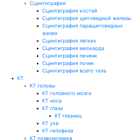
Сцинтиграфия
Сцинтиграфия костей
Сцинтиграфия щитовидной железы
Сцинтиграфия паращитовидных
желез
Сцинтиграфия легких
Сцинтиграфия миокарда
Сцинтиграфия печени
Сцинтиграфия почек
Сцинтиграфия всего тела
КТ
КТ головы
КТ головного мозга
КТ носа
КТ глаза
КТ глазниц
КТ уха
КТ гипофиза
КТ позвоночника