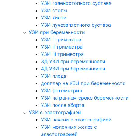
УЗИ голеностопного сустава
УЗИ стопы
УЗИ кисти
УЗИ лучезапястного сустава
УЗИ при беременности
УЗИ I триместра
УЗИ II триместра
УЗИ III триместра
3Д УЗИ при беременности
4Д УЗИ при беременности
УЗИ плода
допплер на УЗИ при беременности
УЗИ фетометрия
УЗИ на раннем сроке беременности
УЗИ после аборта
УЗИ с эластографией
УЗИ печени с эластографией
УЗИ молочных желез с
эластографией