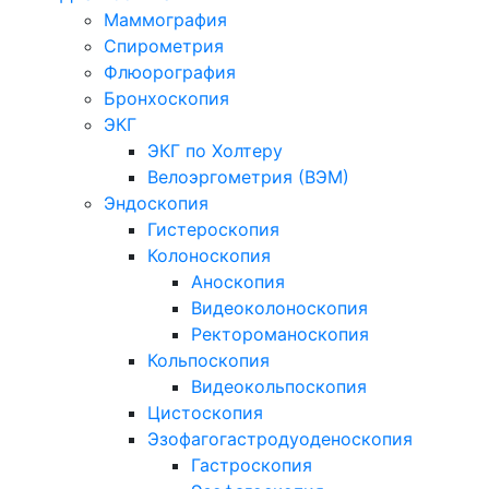
Маммография
Спирометрия
Флюорография
Бронхоскопия
ЭКГ
ЭКГ по Холтеру
Велоэргометрия (ВЭМ)
Эндоскопия
Гистероскопия
Колоноскопия
Аноскопия
Видеоколоноскопия
Ректороманоскопия
Кольпоскопия
Видеокольпоскопия
Цистоскопия
Эзофагогастродуоденоскопия
Гастроскопия