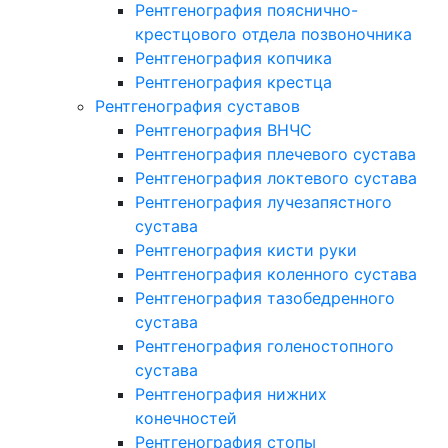
Рентгенография пояснично-
крестцового отдела позвоночника
Рентгенография копчика
Рентгенография крестца
Рентгенография суставов
Рентгенография ВНЧС
Рентгенография плечевого сустава
Рентгенография локтевого сустава
Рентгенография лучезапястного
сустава
Рентгенография кисти руки
Рентгенография коленного сустава
Рентгенография тазобедренного
сустава
Рентгенография голеностопного
сустава
Рентгенография нижних
конечностей
Рентгенография стопы