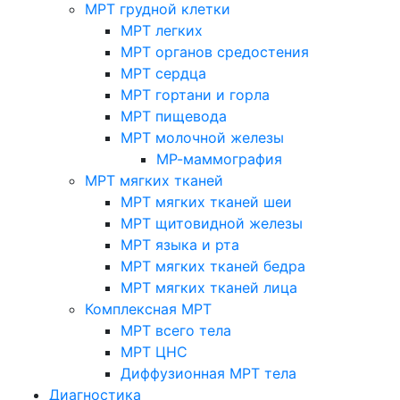
МРТ грудной клетки
МРТ легких
МРТ органов средостения
МРТ сердца
МРТ гортани и горла
МРТ пищевода
МРТ молочной железы
МР-маммография
МРТ мягких тканей
МРТ мягких тканей шеи
МРТ щитовидной железы
МРТ языка и рта
МРТ мягких тканей бедра
МРТ мягких тканей лица
Комплексная МРТ
МРТ всего тела
МРТ ЦНС
Диффузионная МРТ тела
Диагностика