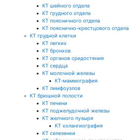
КТ шейного отдела
КТ грудного отдела
КТ поясничного отдела
КТ пояснично-крестцового отдела
КТ грудной клетки
КТ легких
КТ бронхов
КТ органов средостения
КТ сердца
КТ молочной железы
КТ-маммография
КТ лимфоузлов
КТ брюшной полости
КТ печени
КТ поджелудочной железы
КТ желчного пузыря
КТ холангиография
КТ селезенки