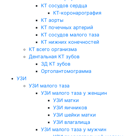
КТ сосудов сердца
КТ-коронарография
КТ аорты
КТ почечных артерий
КТ сосудов малого таза
КТ нижних конечностей
КТ всего организма
Дентальная КТ зубов
3Д КТ зубов
Ортопантомограмма
УЗИ
УЗИ малого таза
УЗИ малого таза у женщин
УЗИ матки
УЗИ яичников
УЗИ шейки матки
УЗИ влагалища
УЗИ малого таза у мужчин