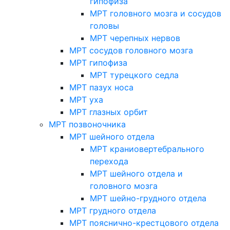
гипофиза
МРТ головного мозга и сосудов
головы
МРТ черепных нервов
МРТ сосудов головного мозга
МРТ гипофиза
МРТ турецкого седла
МРТ пазух носа
МРТ уха
МРТ глазных орбит
МРТ позвоночника
МРТ шейного отдела
МРТ краниовертебрального
перехода
МРТ шейного отдела и
головного мозга
МРТ шейно-грудного отдела
МРТ грудного отдела
МРТ пояснично-крестцового отдела