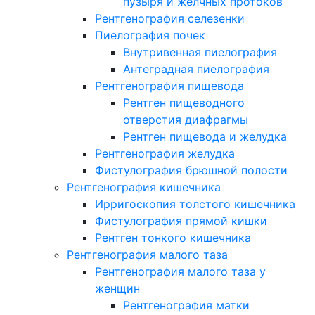
пузыря и желчных протоков
Рентгенография селезенки
Пиелография почек
Внутривенная пиелография
Антеградная пиелография
Рентгенография пищевода
Рентген пищеводного
отверстия диафрагмы
Рентген пищевода и желудка
Рентгенография желудка
Фистулография брюшной полости
Рентгенография кишечника
Ирригоскопия толстого кишечника
Фистулография прямой кишки
Рентген тонкого кишечника
Рентгенография малого таза
Рентгенография малого таза у
женщин
Рентгенография матки