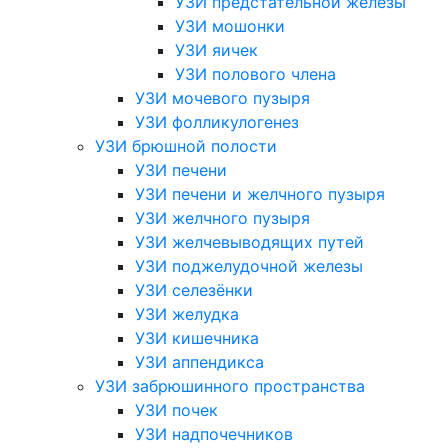
УЗИ предстательной железы
УЗИ мошонки
УЗИ яичек
УЗИ полового члена
УЗИ мочевого пузыря
УЗИ фолликулогенез
УЗИ брюшной полости
УЗИ печени
УЗИ печени и желчного пузыря
УЗИ желчного пузыря
УЗИ желчевыводящих путей
УЗИ поджелудочной железы
УЗИ селезёнки
УЗИ желудка
УЗИ кишечника
УЗИ аппендикса
УЗИ забрюшинного пространства
УЗИ почек
УЗИ надпочечников