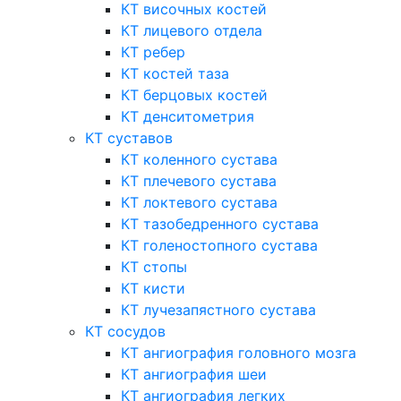
КТ височных костей
КТ лицевого отдела
КТ ребер
КТ костей таза
КТ берцовых костей
КТ денситометрия
КТ суставов
КТ коленного сустава
КТ плечевого сустава
КТ локтевого сустава
КТ тазобедренного сустава
КТ голеностопного сустава
КТ стопы
КТ кисти
КТ лучезапястного сустава
КТ сосудов
КТ ангиография головного мозга
КТ ангиография шеи
КТ ангиография легких