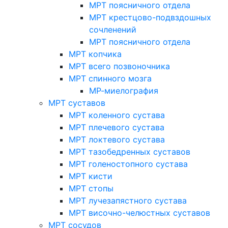
МРТ поясничного отдела
МРТ крестцово-подвздошных
сочленений
МРТ поясничного отдела
МРТ копчика
МРТ всего позвоночника
МРТ спинного мозга
МР-миелография
МРТ суставов
МРТ коленного сустава
МРТ плечевого сустава
МРТ локтевого сустава
МРТ тазобедренных суставов
МРТ голеностопного сустава
МРТ кисти
МРТ стопы
МРТ лучезапястного сустава
МРТ височно-челюстных суставов
МРТ сосудов