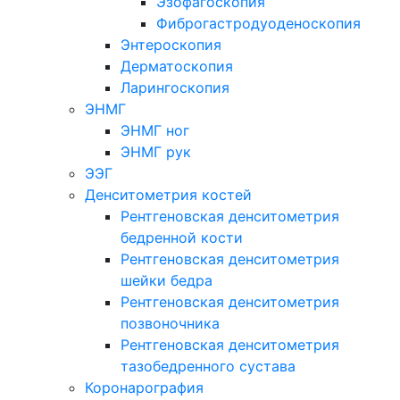
Эзофагоскопия
Фиброгастродуоденоскопия
Энтероскопия
Дерматоскопия
Ларингоскопия
ЭНМГ
ЭНМГ ног
ЭНМГ рук
ЭЭГ
Денситометрия костей
Рентгеновская денситометрия
бедренной кости
Рентгеновская денситометрия
шейки бедра
Рентгеновская денситометрия
позвоночника
Рентгеновская денситометрия
тазобедренного сустава
Коронарография