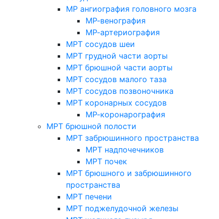
МР ангиография головного мозга
МР-венография
МР-артериография
МРТ сосудов шеи
МРТ грудной части аорты
МРТ брюшной части аорты
МРТ сосудов малого таза
МРТ сосудов позвоночника
МРТ коронарных сосудов
МР-коронарография
МРТ брюшной полости
МРТ забрюшинного пространства
МРТ надпочечников
МРТ почек
МРТ брюшного и забрюшинного
пространства
МРТ печени
МРТ поджелудочной железы