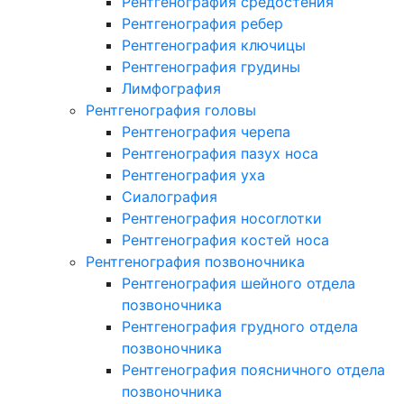
Рентгенография средостения
Рентгенография ребер
Рентгенография ключицы
Рентгенография грудины
Лимфография
Рентгенография головы
Рентгенография черепа
Рентгенография пазух носа
Рентгенография уха
Сиалография
Рентгенография носоглотки
Рентгенография костей носа
Рентгенография позвоночника
Рентгенография шейного отдела
позвоночника
Рентгенография грудного отдела
позвоночника
Рентгенография поясничного отдела
позвоночника