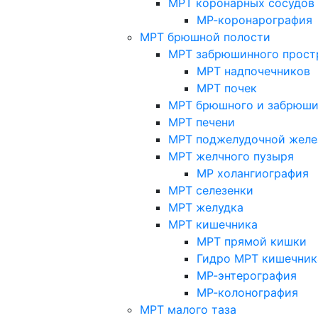
МРТ коронарных сосудов
МР-коронарография
МРТ брюшной полости
МРТ забрюшинного прост
МРТ надпочечников
МРТ почек
МРТ брюшного и забрюши
МРТ печени
МРТ поджелудочной желе
МРТ желчного пузыря
МР холангиография
МРТ селезенки
МРТ желудка
МРТ кишечника
МРТ прямой кишки
Гидро МРТ кишечник
МР-энтерография
МР-колонография
МРТ малого таза