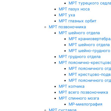
МРТ турецкого седл
МРТ пазух носа
МРТ уха
МРТ глазных орбит
МРТ позвоночника
МРТ шейного отдела
МРТ краниовертебра
МРТ шейного отдела 
МРТ шейно-грудного
МРТ грудного отдела
МРТ пояснично-крестцово
МРТ поясничного от
МРТ крестцово-подв
МРТ поясничного от
МРТ копчика
МРТ всего позвоночника
МРТ спинного мозга
МР-миелография
МРТ суставов