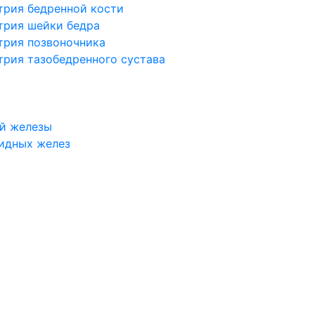
трия бедренной кости
трия шейки бедра
трия позвоночника
трия тазобедренного сустава
й железы
идных желез