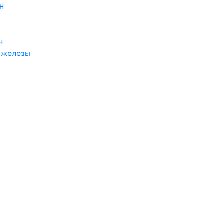
н
н
 железы