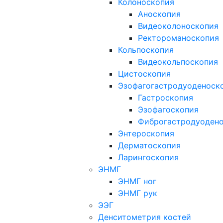
Колоноскопия
Аноскопия
Видеоколоноскопия
Ректороманоскопия
Кольпоскопия
Видеокольпоскопия
Цистоскопия
Эзофагогастродуоденоск
Гастроскопия
Эзофагоскопия
Фиброгастродуоден
Энтероскопия
Дерматоскопия
Ларингоскопия
ЭНМГ
ЭНМГ ног
ЭНМГ рук
ЭЭГ
Денситометрия костей