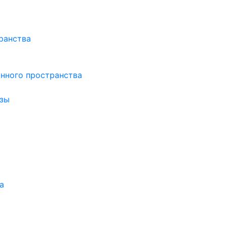
ранства
нного пространства
зы
а