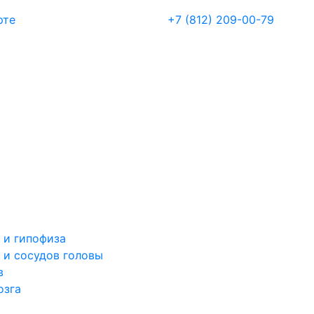
рте
+7 (812) 209-00-79
 и гипофиза
 и сосудов головы
в
озга