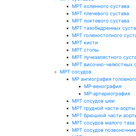
МРТ коленного сустава
МРТ плечевого сустава
МРТ локтевого сустава
МРТ тазобедренных суст
МРТ голеностопного суст
МРТ кисти
МРТ стопы
МРТ лучезапястного суст
МРТ височно-челюстных 
МРТ сосудов
МР ангиография головног
МР-венография
МР-артериография
МРТ сосудов шеи
МРТ грудной части аорты
МРТ брюшной части аорт
МРТ сосудов малого таза
МРТ сосудов позвоночник