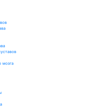
авов
ава
ава
суставов
о мозга
ы
а