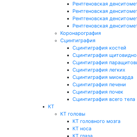
Рентгеновская денситоме
Рентгеновская денситоме
Рентгеновская денситоме
Рентгеновская денситоме
Коронарография
Сцинтиграфия
Сцинтиграфия костей
Сцинтиграфия щитовидно
Сцинтиграфия паращитов
Сцинтиграфия легких
Сцинтиграфия миокарда
Сцинтиграфия печени
Сцинтиграфия почек
Сцинтиграфия всего тела
КТ
КТ головы
КТ головного мозга
КТ носа
КТ глаза