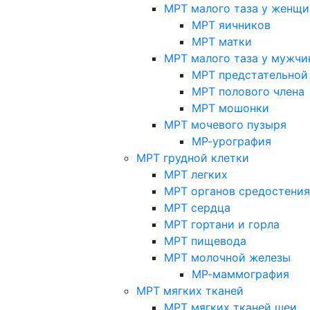
МРТ малого таза у женщи
МРТ яичников
МРТ матки
МРТ малого таза у мужчи
МРТ предстательной
МРТ полового члена
МРТ мошонки
МРТ мочевого пузыря
МР-урография
МРТ грудной клетки
МРТ легких
МРТ органов средостения
МРТ сердца
МРТ гортани и горла
МРТ пищевода
МРТ молочной железы
МР-маммография
МРТ мягких тканей
МРТ мягких тканей шеи