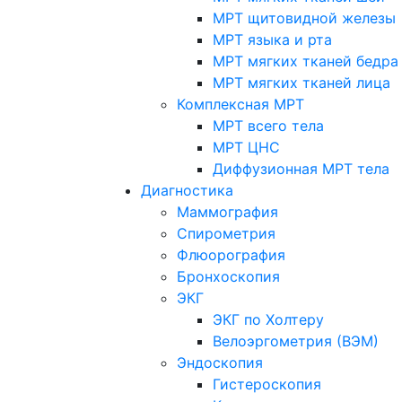
МРТ щитовидной железы
МРТ языка и рта
МРТ мягких тканей бедра
МРТ мягких тканей лица
Комплексная МРТ
МРТ всего тела
МРТ ЦНС
Диффузионная МРТ тела
Диагностика
Маммография
Спирометрия
Флюорография
Бронхоскопия
ЭКГ
ЭКГ по Холтеру
Велоэргометрия (ВЭМ)
Эндоскопия
Гистероскопия