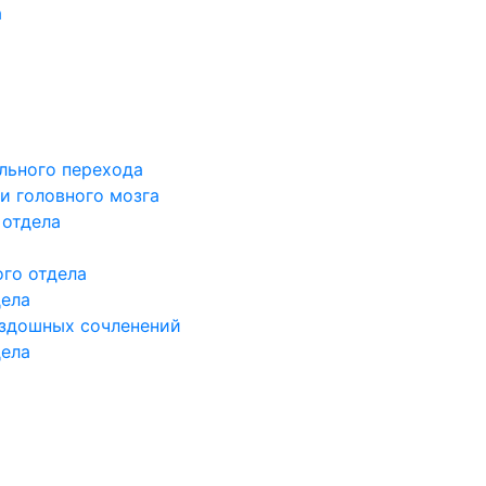
а
льного перехода
и головного мозга
 отдела
го отдела
дела
здошных сочленений
дела