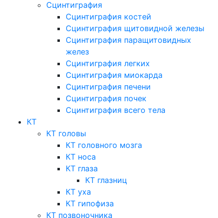
Сцинтиграфия
Сцинтиграфия костей
Сцинтиграфия щитовидной железы
Сцинтиграфия паращитовидных
желез
Сцинтиграфия легких
Сцинтиграфия миокарда
Сцинтиграфия печени
Сцинтиграфия почек
Сцинтиграфия всего тела
КТ
КТ головы
КТ головного мозга
КТ носа
КТ глаза
КТ глазниц
КТ уха
КТ гипофиза
КТ позвоночника