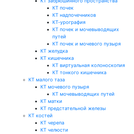
КТ забрюшинного пространства
КТ почек
КТ надпочечников
КТ-урография
КТ почек и мочевыводящих
путей
КТ почек и мочевого пузыря
КТ желудка
КТ кишечника
КТ виртуальная колоноскопия
КТ тонкого кишечника
КТ малого таза
КТ мочевого пузыря
КТ мочевыводящих путей
КТ матки
КТ предстательной железы
КТ костей
КТ черепа
КТ челюсти