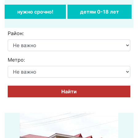
нужно cрочно!
детям 0-18 лет
Район:
Метро:
Найти