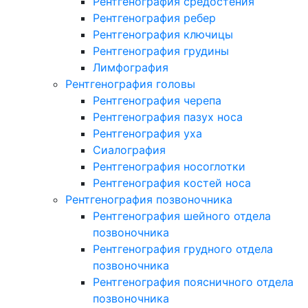
Рентгенография средостения
Рентгенография ребер
Рентгенография ключицы
Рентгенография грудины
Лимфография
Рентгенография головы
Рентгенография черепа
Рентгенография пазух носа
Рентгенография уха
Сиалография
Рентгенография носоглотки
Рентгенография костей носа
Рентгенография позвоночника
Рентгенография шейного отдела
позвоночника
Рентгенография грудного отдела
позвоночника
Рентгенография поясничного отдела
позвоночника