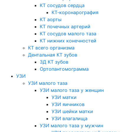
КТ сосудов сердца
КТ-коронарография
КТ аорты
КТ почечных артерий
КТ сосудов малого таза
КТ нижних конечностей
КТ всего организма
Дентальная КТ зубов
3Д КТ зубов
Ортопантомограмма
УЗИ
УЗИ малого таза
УЗИ малого таза у женщин
УЗИ матки
УЗИ яичников
УЗИ шейки матки
УЗИ влагалища
УЗИ малого таза у мужчин