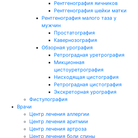
Рентгенография яичников
Рентгенография шейки матки
Рентгенография малого таза у
мужчин
Простатография
Кавернозография
Обзорная урография
Ретроградная уретрография
Микционная
цистоуретрография
Нисходящая цистография
Ретроградная цистография
Экскреторная урография
Фистулография
Врачи
Центр лечения аллергии
Центр лечения аритмии
Центр лечения артроза
Центр лечения боли спины