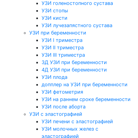
УЗИ голеностопного сустава
УЗИ стопы
УЗИ кисти
УЗИ лучезапястного сустава
УЗИ при беременности
УЗИ I триместра
УЗИ II триместра
УЗИ III триместра
3Д УЗИ при беременности
4Д УЗИ при беременности
УЗИ плода
допплер на УЗИ при беременности
УЗИ фетометрия
УЗИ на раннем сроке беременности
УЗИ после аборта
УЗИ с эластографией
УЗИ печени с эластографией
УЗИ молочных желез с
эластографией