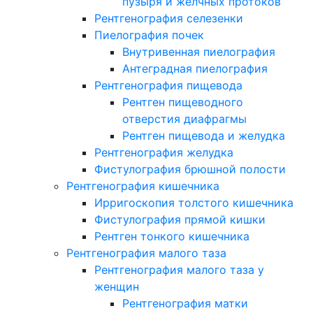
пузыря и желчных протоков
Рентгенография селезенки
Пиелография почек
Внутривенная пиелография
Антеградная пиелография
Рентгенография пищевода
Рентген пищеводного
отверстия диафрагмы
Рентген пищевода и желудка
Рентгенография желудка
Фистулография брюшной полости
Рентгенография кишечника
Ирригоскопия толстого кишечника
Фистулография прямой кишки
Рентген тонкого кишечника
Рентгенография малого таза
Рентгенография малого таза у
женщин
Рентгенография матки