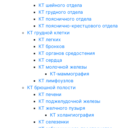
КТ шейного отдела
КТ грудного отдела
КТ поясничного отдела
КТ пояснично-крестцового отдела
КТ грудной клетки
КТ легких
КТ бронхов
КТ органов средостения
КТ сердца
КТ молочной железы
КТ-маммография
КТ лимфоузлов
КТ брюшной полости
КТ печени
КТ поджелудочной железы
КТ желчного пузыря
КТ холангиография
КТ селезенки