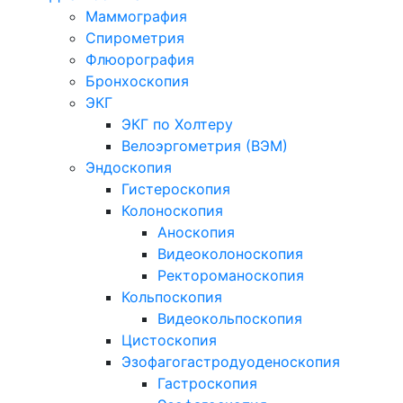
Маммография
Спирометрия
Флюорография
Бронхоскопия
ЭКГ
ЭКГ по Холтеру
Велоэргометрия (ВЭМ)
Эндоскопия
Гистероскопия
Колоноскопия
Аноскопия
Видеоколоноскопия
Ректороманоскопия
Кольпоскопия
Видеокольпоскопия
Цистоскопия
Эзофагогастродуоденоскопия
Гастроскопия