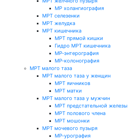
МРТ желчного пузыря
МР холангиография
МРТ селезенки
МРТ желудка
МРТ кишечника
МРТ прямой кишки
Гидро МРТ кишечника
МР-энтерография
МР-колонография
МРТ малого таза
МРТ малого таза у женщин
МРТ яичников
МРТ матки
МРТ малого таза у мужчин
МРТ предстательной железы
МРТ полового члена
МРТ мошонки
МРТ мочевого пузыря
МР-урография