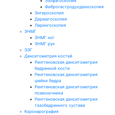
Эзофагоскопия
Фиброгастродуоденоскопия
Энтероскопия
Дерматоскопия
Ларингоскопия
ЭНМГ
ЭНМГ ног
ЭНМГ рук
ЭЭГ
Денситометрия костей
Рентгеновская денситометрия
бедренной кости
Рентгеновская денситометрия
шейки бедра
Рентгеновская денситометрия
позвоночника
Рентгеновская денситометрия
тазобедренного сустава
Коронарография