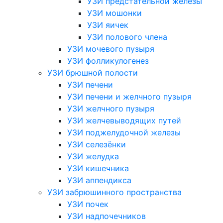
УЗИ предстательной железы
УЗИ мошонки
УЗИ яичек
УЗИ полового члена
УЗИ мочевого пузыря
УЗИ фолликулогенез
УЗИ брюшной полости
УЗИ печени
УЗИ печени и желчного пузыря
УЗИ желчного пузыря
УЗИ желчевыводящих путей
УЗИ поджелудочной железы
УЗИ селезёнки
УЗИ желудка
УЗИ кишечника
УЗИ аппендикса
УЗИ забрюшинного пространства
УЗИ почек
УЗИ надпочечников