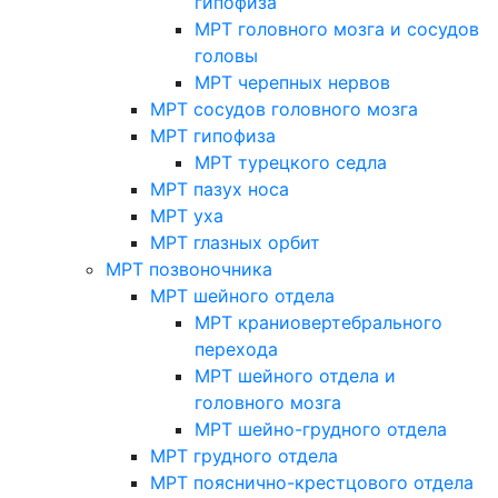
гипофиза
МРТ головного мозга и сосудов
головы
МРТ черепных нервов
МРТ сосудов головного мозга
МРТ гипофиза
МРТ турецкого седла
МРТ пазух носа
МРТ уха
МРТ глазных орбит
МРТ позвоночника
МРТ шейного отдела
МРТ краниовертебрального
перехода
МРТ шейного отдела и
головного мозга
МРТ шейно-грудного отдела
МРТ грудного отдела
МРТ пояснично-крестцового отдела