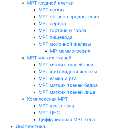
МРТ грудной клетки
МРТ легких
МРТ органов средостения
МРТ сердца
МРТ гортани и горла
МРТ пищевода
МРТ молочной железы
МР-маммография
МРТ мягких тканей
МРТ мягких тканей шеи
МРТ щитовидной железы
МРТ языка и рта
МРТ мягких тканей бедра
МРТ мягких тканей лица
Комплексная МРТ
МРТ всего тела
МРТ ЦНС
Диффузионная МРТ тела
Диагностика