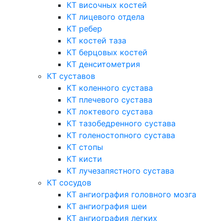
КТ височных костей
КТ лицевого отдела
КТ ребер
КТ костей таза
КТ берцовых костей
КТ денситометрия
КТ суставов
КТ коленного сустава
КТ плечевого сустава
КТ локтевого сустава
КТ тазобедренного сустава
КТ голеностопного сустава
КТ стопы
КТ кисти
КТ лучезапястного сустава
КТ сосудов
КТ ангиография головного мозга
КТ ангиография шеи
КТ ангиография легких