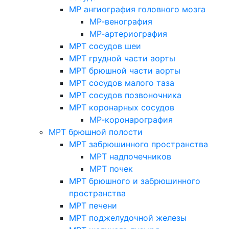
МР ангиография головного мозга
МР-венография
МР-артериография
МРТ сосудов шеи
МРТ грудной части аорты
МРТ брюшной части аорты
МРТ сосудов малого таза
МРТ сосудов позвоночника
МРТ коронарных сосудов
МР-коронарография
МРТ брюшной полости
МРТ забрюшинного пространства
МРТ надпочечников
МРТ почек
МРТ брюшного и забрюшинного
пространства
МРТ печени
МРТ поджелудочной железы