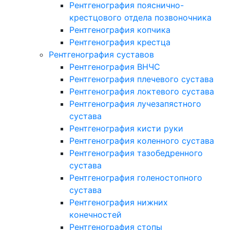
Рентгенография пояснично-
крестцового отдела позвоночника
Рентгенография копчика
Рентгенография крестца
Рентгенография суставов
Рентгенография ВНЧС
Рентгенография плечевого сустава
Рентгенография локтевого сустава
Рентгенография лучезапястного
сустава
Рентгенография кисти руки
Рентгенография коленного сустава
Рентгенография тазобедренного
сустава
Рентгенография голеностопного
сустава
Рентгенография нижних
конечностей
Рентгенография стопы