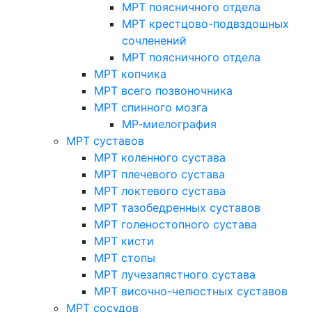
МРТ поясничного отдела
МРТ крестцово-подвздошных
сочленений
МРТ поясничного отдела
МРТ копчика
МРТ всего позвоночника
МРТ спинного мозга
МР-миелография
МРТ суставов
МРТ коленного сустава
МРТ плечевого сустава
МРТ локтевого сустава
МРТ тазобедренных суставов
МРТ голеностопного сустава
МРТ кисти
МРТ стопы
МРТ лучезапястного сустава
МРТ височно-челюстных суставов
МРТ сосудов