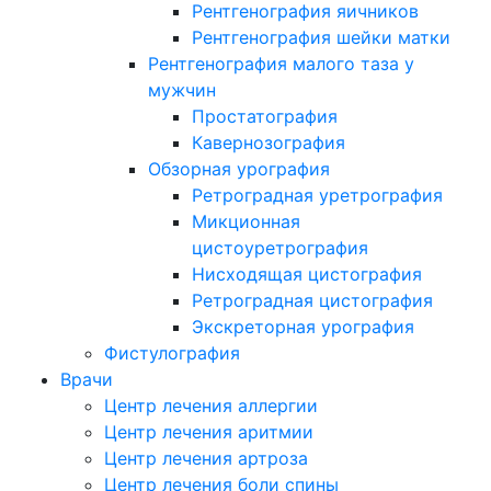
Рентгенография яичников
Рентгенография шейки матки
Рентгенография малого таза у
мужчин
Простатография
Кавернозография
Обзорная урография
Ретроградная уретрография
Микционная
цистоуретрография
Нисходящая цистография
Ретроградная цистография
Экскреторная урография
Фистулография
Врачи
Центр лечения аллергии
Центр лечения аритмии
Центр лечения артроза
Центр лечения боли спины