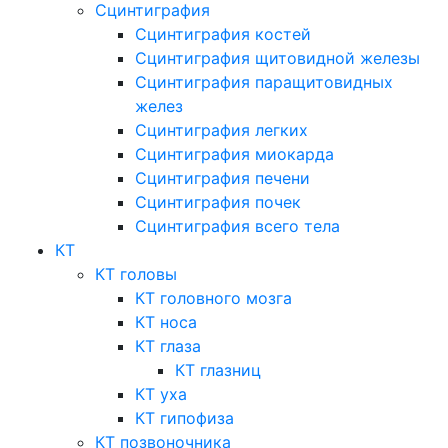
Сцинтиграфия
Сцинтиграфия костей
Сцинтиграфия щитовидной железы
Сцинтиграфия паращитовидных
желез
Сцинтиграфия легких
Сцинтиграфия миокарда
Сцинтиграфия печени
Сцинтиграфия почек
Сцинтиграфия всего тела
КТ
КТ головы
КТ головного мозга
КТ носа
КТ глаза
КТ глазниц
КТ уха
КТ гипофиза
КТ позвоночника