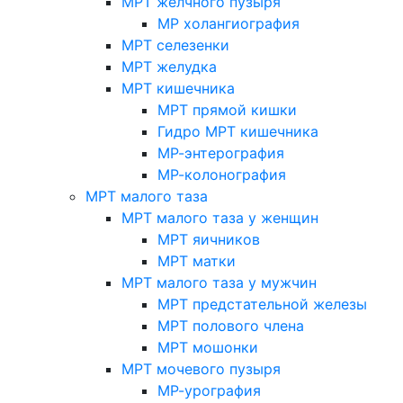
МРТ желчного пузыря
МР холангиография
МРТ селезенки
МРТ желудка
МРТ кишечника
МРТ прямой кишки
Гидро МРТ кишечника
МР-энтерография
МР-колонография
МРТ малого таза
МРТ малого таза у женщин
МРТ яичников
МРТ матки
МРТ малого таза у мужчин
МРТ предстательной железы
МРТ полового члена
МРТ мошонки
МРТ мочевого пузыря
МР-урография