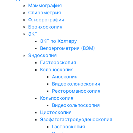
Маммография
Спирометрия
Флюорография
Бронхоскопия
ЭКГ
ЭКГ по Холтеру
Велоэргометрия (ВЭМ)
Эндоскопия
Гистероскопия
Колоноскопия
Аноскопия
Видеоколоноскопия
Ректороманоскопия
Кольпоскопия
Видеокольпоскопия
Цистоскопия
Эзофагогастродуоденоскопия
Гастроскопия