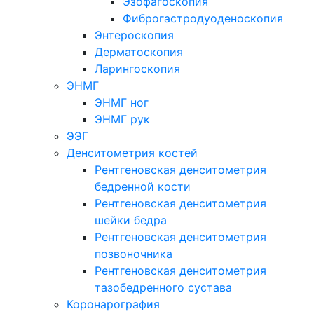
Эзофагоскопия
Фиброгастродуоденоскопия
Энтероскопия
Дерматоскопия
Ларингоскопия
ЭНМГ
ЭНМГ ног
ЭНМГ рук
ЭЭГ
Денситометрия костей
Рентгеновская денситометрия
бедренной кости
Рентгеновская денситометрия
шейки бедра
Рентгеновская денситометрия
позвоночника
Рентгеновская денситометрия
тазобедренного сустава
Коронарография