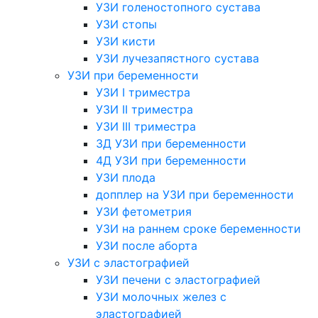
УЗИ голеностопного сустава
УЗИ стопы
УЗИ кисти
УЗИ лучезапястного сустава
УЗИ при беременности
УЗИ I триместра
УЗИ II триместра
УЗИ III триместра
3Д УЗИ при беременности
4Д УЗИ при беременности
УЗИ плода
допплер на УЗИ при беременности
УЗИ фетометрия
УЗИ на раннем сроке беременности
УЗИ после аборта
УЗИ с эластографией
УЗИ печени с эластографией
УЗИ молочных желез с
эластографией