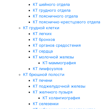
КТ шейного отдела
КТ грудного отдела
КТ поясничного отдела
КТ пояснично-крестцового отдела
КТ грудной клетки
КТ легких
КТ бронхов
КТ органов средостения
КТ сердца
КТ молочной железы
КТ-маммография
КТ лимфоузлов
КТ брюшной полости
КТ печени
КТ поджелудочной железы
КТ желчного пузыря
КТ холангиография
КТ селезенки