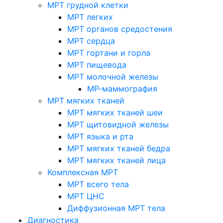
МРТ грудной клетки
МРТ легких
МРТ органов средостения
МРТ сердца
МРТ гортани и горла
МРТ пищевода
МРТ молочной железы
МР-маммография
МРТ мягких тканей
МРТ мягких тканей шеи
МРТ щитовидной железы
МРТ языка и рта
МРТ мягких тканей бедра
МРТ мягких тканей лица
Комплексная МРТ
МРТ всего тела
МРТ ЦНС
Диффузионная МРТ тела
Диагностика