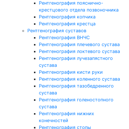
Рентгенография пояснично-
крестцового отдела позвоночника
Рентгенография копчика
Рентгенография крестца
Рентгенография суставов
Рентгенография ВНЧС
Рентгенография плечевого сустава
Рентгенография локтевого сустава
Рентгенография лучезапястного
сустава
Рентгенография кисти руки
Рентгенография коленного сустава
Рентгенография тазобедренного
сустава
Рентгенография голеностопного
сустава
Рентгенография нижних
конечностей
Рентгенография стопы