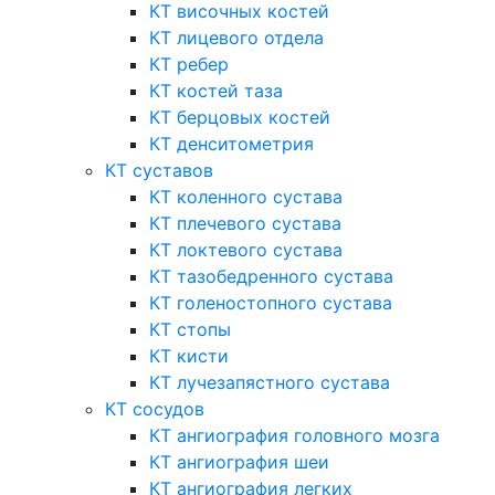
КТ височных костей
КТ лицевого отдела
КТ ребер
КТ костей таза
КТ берцовых костей
КТ денситометрия
КТ суставов
КТ коленного сустава
КТ плечевого сустава
КТ локтевого сустава
КТ тазобедренного сустава
КТ голеностопного сустава
КТ стопы
КТ кисти
КТ лучезапястного сустава
КТ сосудов
КТ ангиография головного мозга
КТ ангиография шеи
КТ ангиография легких