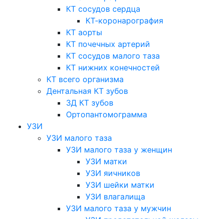
КТ сосудов сердца
КТ-коронарография
КТ аорты
КТ почечных артерий
КТ сосудов малого таза
КТ нижних конечностей
КТ всего организма
Дентальная КТ зубов
3Д КТ зубов
Ортопантомограмма
УЗИ
УЗИ малого таза
УЗИ малого таза у женщин
УЗИ матки
УЗИ яичников
УЗИ шейки матки
УЗИ влагалища
УЗИ малого таза у мужчин