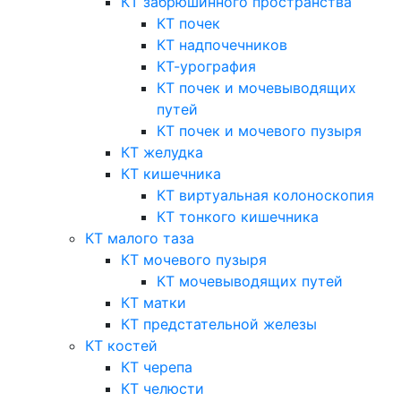
КТ забрюшинного пространства
КТ почек
КТ надпочечников
КТ-урография
КТ почек и мочевыводящих
путей
КТ почек и мочевого пузыря
КТ желудка
КТ кишечника
КТ виртуальная колоноскопия
КТ тонкого кишечника
КТ малого таза
КТ мочевого пузыря
КТ мочевыводящих путей
КТ матки
КТ предстательной железы
КТ костей
КТ черепа
КТ челюсти