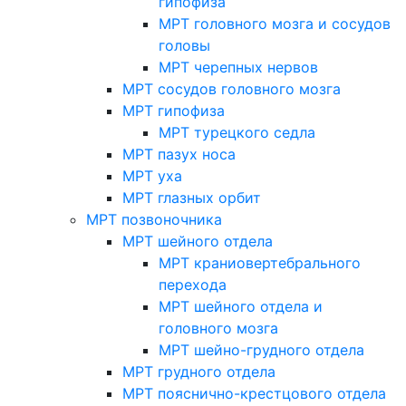
гипофиза
МРТ головного мозга и сосудов
головы
МРТ черепных нервов
МРТ сосудов головного мозга
МРТ гипофиза
МРТ турецкого седла
МРТ пазух носа
МРТ уха
МРТ глазных орбит
МРТ позвоночника
МРТ шейного отдела
МРТ краниовертебрального
перехода
МРТ шейного отдела и
головного мозга
МРТ шейно-грудного отдела
МРТ грудного отдела
МРТ пояснично-крестцового отдела