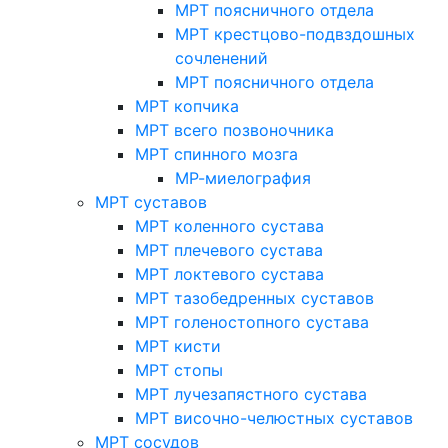
МРТ поясничного отдела
МРТ крестцово-подвздошных
сочленений
МРТ поясничного отдела
МРТ копчика
МРТ всего позвоночника
МРТ спинного мозга
МР-миелография
МРТ суставов
МРТ коленного сустава
МРТ плечевого сустава
МРТ локтевого сустава
МРТ тазобедренных суставов
МРТ голеностопного сустава
МРТ кисти
МРТ стопы
МРТ лучезапястного сустава
МРТ височно-челюстных суставов
МРТ сосудов