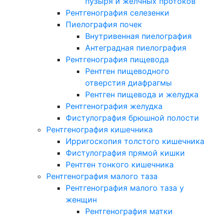
пузыря и желчных протоков
Рентгенография селезенки
Пиелография почек
Внутривенная пиелография
Антеградная пиелография
Рентгенография пищевода
Рентген пищеводного
отверстия диафрагмы
Рентген пищевода и желудка
Рентгенография желудка
Фистулография брюшной полости
Рентгенография кишечника
Ирригоскопия толстого кишечника
Фистулография прямой кишки
Рентген тонкого кишечника
Рентгенография малого таза
Рентгенография малого таза у
женщин
Рентгенография матки