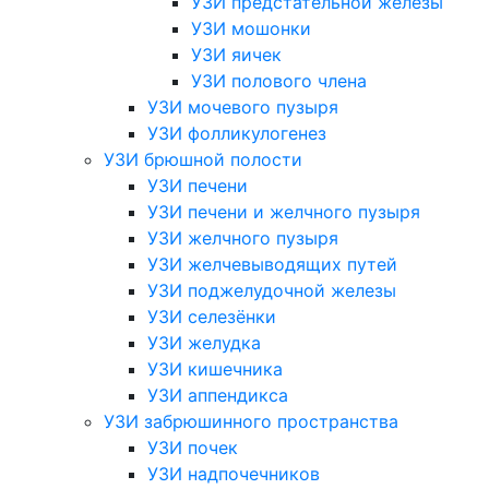
УЗИ предстательной железы
УЗИ мошонки
УЗИ яичек
УЗИ полового члена
УЗИ мочевого пузыря
УЗИ фолликулогенез
УЗИ брюшной полости
УЗИ печени
УЗИ печени и желчного пузыря
УЗИ желчного пузыря
УЗИ желчевыводящих путей
УЗИ поджелудочной железы
УЗИ селезёнки
УЗИ желудка
УЗИ кишечника
УЗИ аппендикса
УЗИ забрюшинного пространства
УЗИ почек
УЗИ надпочечников