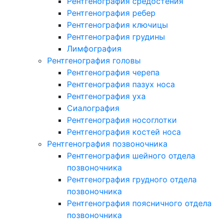
Рентгенография средостения
Рентгенография ребер
Рентгенография ключицы
Рентгенография грудины
Лимфография
Рентгенография головы
Рентгенография черепа
Рентгенография пазух носа
Рентгенография уха
Сиалография
Рентгенография носоглотки
Рентгенография костей носа
Рентгенография позвоночника
Рентгенография шейного отдела
позвоночника
Рентгенография грудного отдела
позвоночника
Рентгенография поясничного отдела
позвоночника