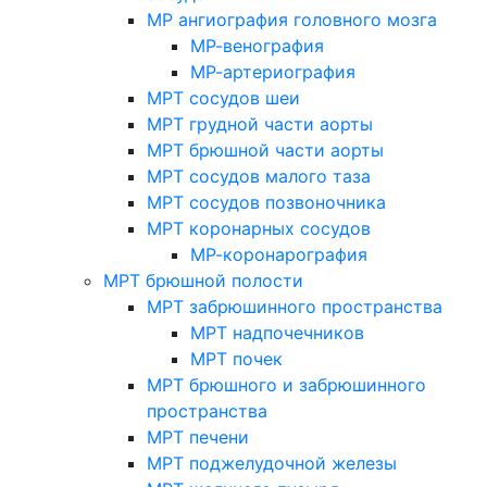
МР ангиография головного мозга
МР-венография
МР-артериография
МРТ сосудов шеи
МРТ грудной части аорты
МРТ брюшной части аорты
МРТ сосудов малого таза
МРТ сосудов позвоночника
МРТ коронарных сосудов
МР-коронарография
МРТ брюшной полости
МРТ забрюшинного пространства
МРТ надпочечников
МРТ почек
МРТ брюшного и забрюшинного
пространства
МРТ печени
МРТ поджелудочной железы