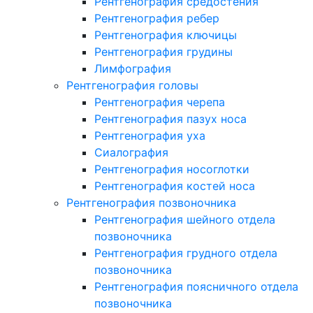
Рентгенография средостения
Рентгенография ребер
Рентгенография ключицы
Рентгенография грудины
Лимфография
Рентгенография головы
Рентгенография черепа
Рентгенография пазух носа
Рентгенография уха
Сиалография
Рентгенография носоглотки
Рентгенография костей носа
Рентгенография позвоночника
Рентгенография шейного отдела
позвоночника
Рентгенография грудного отдела
позвоночника
Рентгенография поясничного отдела
позвоночника