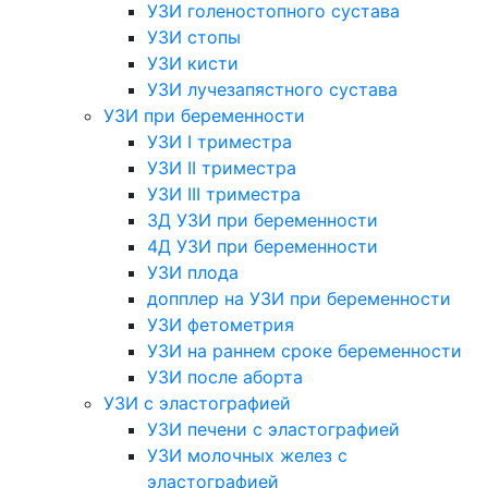
УЗИ голеностопного сустава
УЗИ стопы
УЗИ кисти
УЗИ лучезапястного сустава
УЗИ при беременности
УЗИ I триместра
УЗИ II триместра
УЗИ III триместра
3Д УЗИ при беременности
4Д УЗИ при беременности
УЗИ плода
допплер на УЗИ при беременности
УЗИ фетометрия
УЗИ на раннем сроке беременности
УЗИ после аборта
УЗИ с эластографией
УЗИ печени с эластографией
УЗИ молочных желез с
эластографией