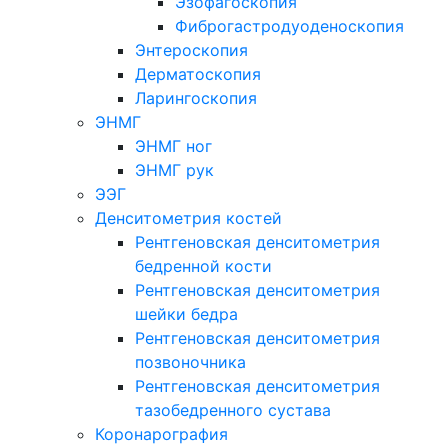
Эзофагоскопия
Фиброгастродуоденоскопия
Энтероскопия
Дерматоскопия
Ларингоскопия
ЭНМГ
ЭНМГ ног
ЭНМГ рук
ЭЭГ
Денситометрия костей
Рентгеновская денситометрия
бедренной кости
Рентгеновская денситометрия
шейки бедра
Рентгеновская денситометрия
позвоночника
Рентгеновская денситометрия
тазобедренного сустава
Коронарография