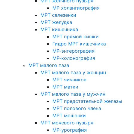
МРТ желчного пузыря
МР холангиография
МРТ селезенки
МРТ желудка
МРТ кишечника
МРТ прямой кишки
Гидро МРТ кишечника
МР-энтерография
МР-колонография
МРТ малого таза
МРТ малого таза у женщин
МРТ яичников
МРТ матки
МРТ малого таза у мужчин
МРТ предстательной железы
МРТ полового члена
МРТ мошонки
МРТ мочевого пузыря
МР-урография