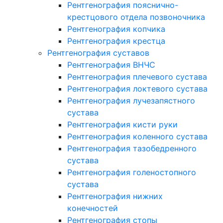
Рентгенография пояснично-
крестцового отдела позвоночника
Рентгенография копчика
Рентгенография крестца
Рентгенография суставов
Рентгенография ВНЧС
Рентгенография плечевого сустава
Рентгенография локтевого сустава
Рентгенография лучезапястного
сустава
Рентгенография кисти руки
Рентгенография коленного сустава
Рентгенография тазобедренного
сустава
Рентгенография голеностопного
сустава
Рентгенография нижних
конечностей
Рентгенография стопы