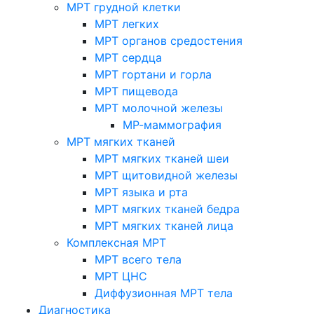
МРТ грудной клетки
МРТ легких
МРТ органов средостения
МРТ сердца
МРТ гортани и горла
МРТ пищевода
МРТ молочной железы
МР-маммография
МРТ мягких тканей
МРТ мягких тканей шеи
МРТ щитовидной железы
МРТ языка и рта
МРТ мягких тканей бедра
МРТ мягких тканей лица
Комплексная МРТ
МРТ всего тела
МРТ ЦНС
Диффузионная МРТ тела
Диагностика