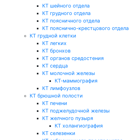
КТ шейного отдела
КТ грудного отдела
КТ поясничного отдела
КТ пояснично-крестцового отдела
КТ грудной клетки
КТ легких
КТ бронхов
КТ органов средостения
КТ сердца
КТ молочной железы
КТ-маммография
КТ лимфоузлов
КТ брюшной полости
КТ печени
КТ поджелудочной железы
КТ желчного пузыря
КТ холангиография
КТ селезенки