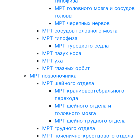
гипофиза
МРТ головного мозга и сосудов
головы
МРТ черепных нервов
МРТ сосудов головного мозга
МРТ гипофиза
МРТ турецкого седла
МРТ пазух носа
МРТ уха
МРТ глазных орбит
МРТ позвоночника
МРТ шейного отдела
МРТ краниовертебрального
перехода
МРТ шейного отдела и
головного мозга
МРТ шейно-грудного отдела
МРТ грудного отдела
МРТ пояснично-крестцового отдела