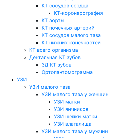
КТ сосудов сердца
КТ-коронарография
КТ аорты
КТ почечных артерий
КТ сосудов малого таза
КТ нижних конечностей
КТ всего организма
Дентальная КТ зубов
3Д КТ зубов
Ортопантомограмма
УЗИ
УЗИ малого таза
УЗИ малого таза у женщин
УЗИ матки
УЗИ яичников
УЗИ шейки матки
УЗИ влагалища
УЗИ малого таза у мужчин