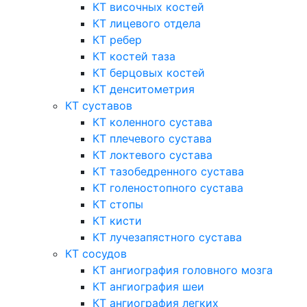
КТ височных костей
КТ лицевого отдела
КТ ребер
КТ костей таза
КТ берцовых костей
КТ денситометрия
КТ суставов
КТ коленного сустава
КТ плечевого сустава
КТ локтевого сустава
КТ тазобедренного сустава
КТ голеностопного сустава
КТ стопы
КТ кисти
КТ лучезапястного сустава
КТ сосудов
КТ ангиография головного мозга
КТ ангиография шеи
КТ ангиография легких