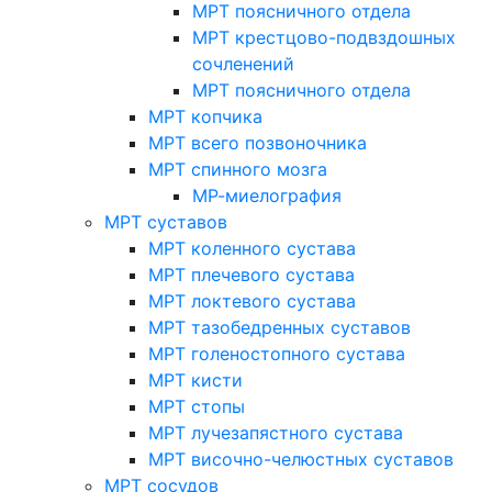
МРТ поясничного отдела
МРТ крестцово-подвздошных
сочленений
МРТ поясничного отдела
МРТ копчика
МРТ всего позвоночника
МРТ спинного мозга
МР-миелография
МРТ суставов
МРТ коленного сустава
МРТ плечевого сустава
МРТ локтевого сустава
МРТ тазобедренных суставов
МРТ голеностопного сустава
МРТ кисти
МРТ стопы
МРТ лучезапястного сустава
МРТ височно-челюстных суставов
МРТ сосудов