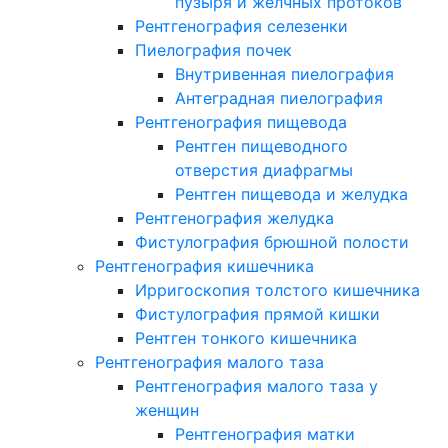
пузыря и желчных протоков
Рентгенография селезенки
Пиелография почек
Внутривенная пиелография
Антеградная пиелография
Рентгенография пищевода
Рентген пищеводного
отверстия диафрагмы
Рентген пищевода и желудка
Рентгенография желудка
Фистулография брюшной полости
Рентгенография кишечника
Ирригоскопия толстого кишечника
Фистулография прямой кишки
Рентген тонкого кишечника
Рентгенография малого таза
Рентгенография малого таза у
женщин
Рентгенография матки