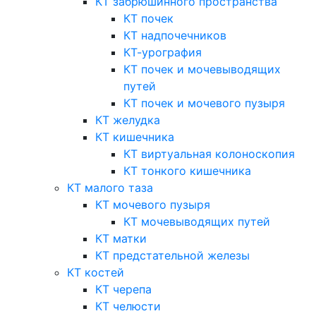
КТ забрюшинного пространства
КТ почек
КТ надпочечников
КТ-урография
КТ почек и мочевыводящих
путей
КТ почек и мочевого пузыря
КТ желудка
КТ кишечника
КТ виртуальная колоноскопия
КТ тонкого кишечника
КТ малого таза
КТ мочевого пузыря
КТ мочевыводящих путей
КТ матки
КТ предстательной железы
КТ костей
КТ черепа
КТ челюсти