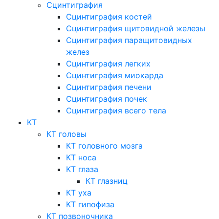
Сцинтиграфия
Сцинтиграфия костей
Сцинтиграфия щитовидной железы
Сцинтиграфия паращитовидных
желез
Сцинтиграфия легких
Сцинтиграфия миокарда
Сцинтиграфия печени
Сцинтиграфия почек
Сцинтиграфия всего тела
КТ
КТ головы
КТ головного мозга
КТ носа
КТ глаза
КТ глазниц
КТ уха
КТ гипофиза
КТ позвоночника