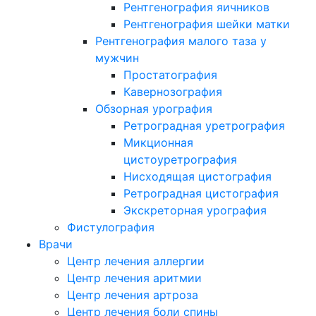
Рентгенография яичников
Рентгенография шейки матки
Рентгенография малого таза у
мужчин
Простатография
Кавернозография
Обзорная урография
Ретроградная уретрография
Микционная
цистоуретрография
Нисходящая цистография
Ретроградная цистография
Экскреторная урография
Фистулография
Врачи
Центр лечения аллергии
Центр лечения аритмии
Центр лечения артроза
Центр лечения боли спины