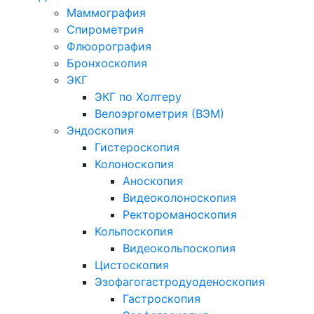
Маммография
Спирометрия
Флюорография
Бронхоскопия
ЭКГ
ЭКГ по Холтеру
Велоэргометрия (ВЭМ)
Эндоскопия
Гистероскопия
Колоноскопия
Аноскопия
Видеоколоноскопия
Ректороманоскопия
Кольпоскопия
Видеокольпоскопия
Цистоскопия
Эзофагогастродуоденоскопия
Гастроскопия