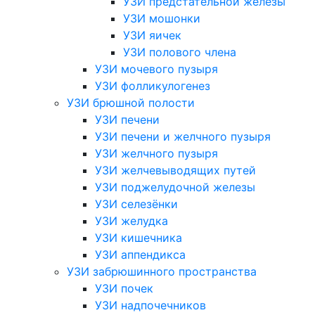
УЗИ предстательной железы
УЗИ мошонки
УЗИ яичек
УЗИ полового члена
УЗИ мочевого пузыря
УЗИ фолликулогенез
УЗИ брюшной полости
УЗИ печени
УЗИ печени и желчного пузыря
УЗИ желчного пузыря
УЗИ желчевыводящих путей
УЗИ поджелудочной железы
УЗИ селезёнки
УЗИ желудка
УЗИ кишечника
УЗИ аппендикса
УЗИ забрюшинного пространства
УЗИ почек
УЗИ надпочечников