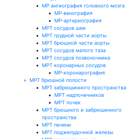
МР ангиография головного мозга
МР-венография
МР-артериография
МРТ сосудов шеи
МРТ грудной части аорты
МРТ брюшной части аорты
МРТ сосудов малого таза
МРТ сосудов позвоночника
МРТ коронарных сосудов
МР-коронарография
МРТ брюшной полости
МРТ забрюшинного пространства
МРТ надпочечников
МРТ почек
МРТ брюшного и забрюшинного
пространства
МРТ печени
МРТ поджелудочной железы