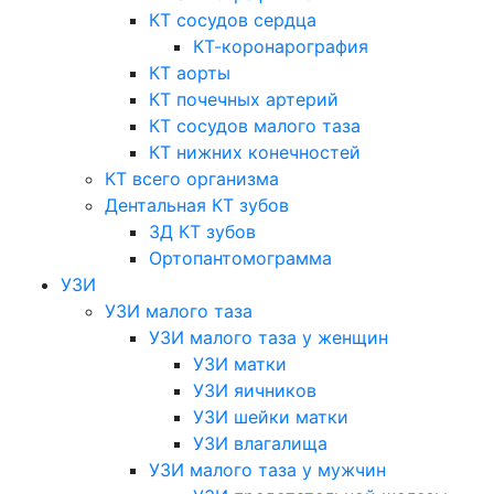
КТ сосудов сердца
КТ-коронарография
КТ аорты
КТ почечных артерий
КТ сосудов малого таза
КТ нижних конечностей
КТ всего организма
Дентальная КТ зубов
3Д КТ зубов
Ортопантомограмма
УЗИ
УЗИ малого таза
УЗИ малого таза у женщин
УЗИ матки
УЗИ яичников
УЗИ шейки матки
УЗИ влагалища
УЗИ малого таза у мужчин