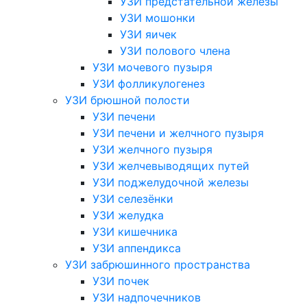
УЗИ предстательной железы
УЗИ мошонки
УЗИ яичек
УЗИ полового члена
УЗИ мочевого пузыря
УЗИ фолликулогенез
УЗИ брюшной полости
УЗИ печени
УЗИ печени и желчного пузыря
УЗИ желчного пузыря
УЗИ желчевыводящих путей
УЗИ поджелудочной железы
УЗИ селезёнки
УЗИ желудка
УЗИ кишечника
УЗИ аппендикса
УЗИ забрюшинного пространства
УЗИ почек
УЗИ надпочечников