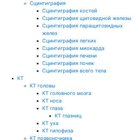
Сцинтиграфия
Сцинтиграфия костей
Сцинтиграфия щитовидной железы
Сцинтиграфия паращитовидных
желез
Сцинтиграфия легких
Сцинтиграфия миокарда
Сцинтиграфия печени
Сцинтиграфия почек
Сцинтиграфия всего тела
КТ
КТ головы
КТ головного мозга
КТ носа
КТ глаза
КТ глазниц
КТ уха
КТ гипофиза
КТ позвоночника