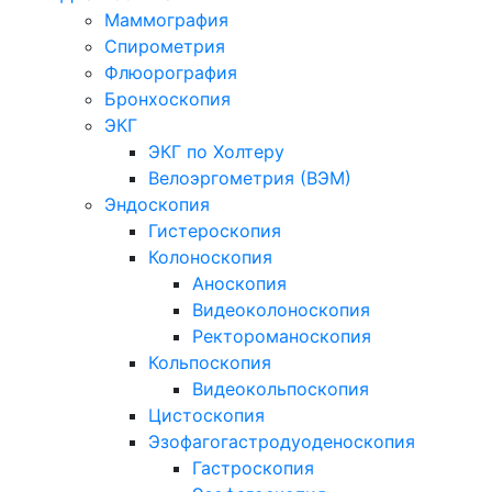
Маммография
Спирометрия
Флюорография
Бронхоскопия
ЭКГ
ЭКГ по Холтеру
Велоэргометрия (ВЭМ)
Эндоскопия
Гистероскопия
Колоноскопия
Аноскопия
Видеоколоноскопия
Ректороманоскопия
Кольпоскопия
Видеокольпоскопия
Цистоскопия
Эзофагогастродуоденоскопия
Гастроскопия