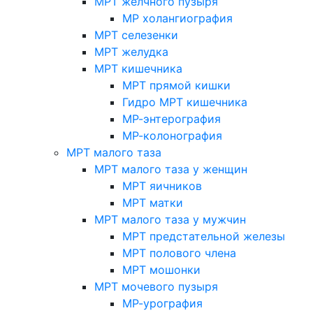
МРТ желчного пузыря
МР холангиография
МРТ селезенки
МРТ желудка
МРТ кишечника
МРТ прямой кишки
Гидро МРТ кишечника
МР-энтерография
МР-колонография
МРТ малого таза
МРТ малого таза у женщин
МРТ яичников
МРТ матки
МРТ малого таза у мужчин
МРТ предстательной железы
МРТ полового члена
МРТ мошонки
МРТ мочевого пузыря
МР-урография