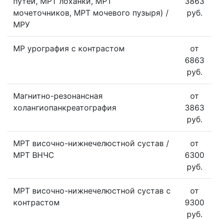
путей, МРТ лоханки, МРТ
3863
мочеточников, МРТ мочевого пузыря) /
руб.
МРУ
МР урография с контрастом
от
6863
руб.
Магнитно-резонансная
от
холангиопанкреатография
3863
руб.
МРТ височно-нижнечелюстной сустав /
от
МРТ ВНЧС
6300
руб.
МРТ височно-нижнечелюстной сустав с
от
контрастом
9300
руб.