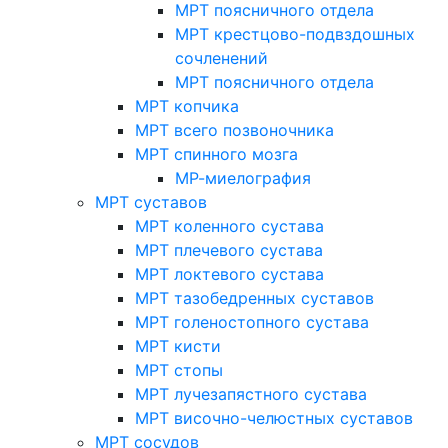
МРТ поясничного отдела
МРТ крестцово-подвздошных
сочленений
МРТ поясничного отдела
МРТ копчика
МРТ всего позвоночника
МРТ спинного мозга
МР-миелография
МРТ суставов
МРТ коленного сустава
МРТ плечевого сустава
МРТ локтевого сустава
МРТ тазобедренных суставов
МРТ голеностопного сустава
МРТ кисти
МРТ стопы
МРТ лучезапястного сустава
МРТ височно-челюстных суставов
МРТ сосудов