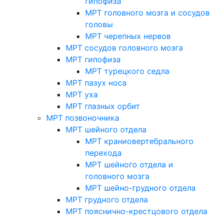
гипофиза
МРТ головного мозга и сосудов
головы
МРТ черепных нервов
МРТ сосудов головного мозга
МРТ гипофиза
МРТ турецкого седла
МРТ пазух носа
МРТ уха
МРТ глазных орбит
МРТ позвоночника
МРТ шейного отдела
МРТ краниовертебрального
перехода
МРТ шейного отдела и
головного мозга
МРТ шейно-грудного отдела
МРТ грудного отдела
МРТ пояснично-крестцового отдела