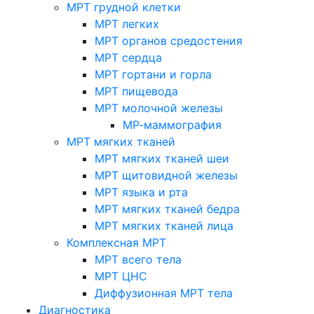
МРТ грудной клетки
МРТ легких
МРТ органов средостения
МРТ сердца
МРТ гортани и горла
МРТ пищевода
МРТ молочной железы
МР-маммография
МРТ мягких тканей
МРТ мягких тканей шеи
МРТ щитовидной железы
МРТ языка и рта
МРТ мягких тканей бедра
МРТ мягких тканей лица
Комплексная МРТ
МРТ всего тела
МРТ ЦНС
Диффузионная МРТ тела
Диагностика