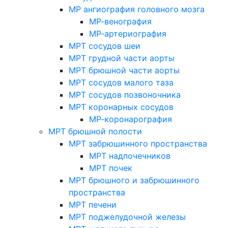
МР ангиография головного мозга
МР-венография
МР-артериография
МРТ сосудов шеи
МРТ грудной части аорты
МРТ брюшной части аорты
МРТ сосудов малого таза
МРТ сосудов позвоночника
МРТ коронарных сосудов
МР-коронарография
МРТ брюшной полости
МРТ забрюшинного пространства
МРТ надпочечников
МРТ почек
МРТ брюшного и забрюшинного
пространства
МРТ печени
МРТ поджелудочной железы