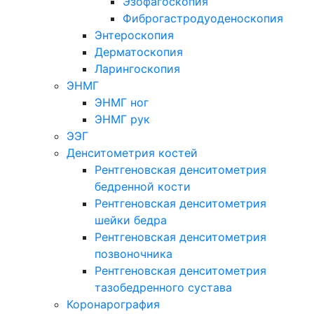
Эзофагоскопия
Фиброгастродуоденоскопия
Энтероскопия
Дерматоскопия
Ларингоскопия
ЭНМГ
ЭНМГ ног
ЭНМГ рук
ЭЭГ
Денситометрия костей
Рентгеновская денситометрия
бедренной кости
Рентгеновская денситометрия
шейки бедра
Рентгеновская денситометрия
позвоночника
Рентгеновская денситометрия
тазобедренного сустава
Коронарография