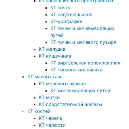
КТ забрюшинного пространства
КТ почек
КТ надпочечников
КТ-урография
КТ почек и мочевыводящих
путей
КТ почек и мочевого пузыря
КТ желудка
КТ кишечника
КТ виртуальная колоноскопия
КТ тонкого кишечника
КТ малого таза
КТ мочевого пузыря
КТ мочевыводящих путей
КТ матки
КТ предстательной железы
КТ костей
КТ черепа
КТ челюсти