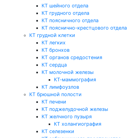
КТ шейного отдела
КТ грудного отдела
КТ поясничного отдела
КТ пояснично-крестцового отдела
КТ грудной клетки
КТ легких
КТ бронхов
КТ органов средостения
КТ сердца
КТ молочной железы
КТ-маммография
КТ лимфоузлов
КТ брюшной полости
КТ печени
КТ поджелудочной железы
КТ желчного пузыря
КТ холангиография
КТ селезенки