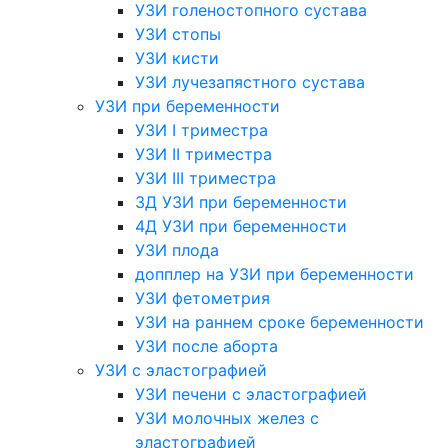
УЗИ голеностопного сустава
УЗИ стопы
УЗИ кисти
УЗИ лучезапястного сустава
УЗИ при беременности
УЗИ I триместра
УЗИ II триместра
УЗИ III триместра
3Д УЗИ при беременности
4Д УЗИ при беременности
УЗИ плода
допплер на УЗИ при беременности
УЗИ фетометрия
УЗИ на раннем сроке беременности
УЗИ после аборта
УЗИ с эластографией
УЗИ печени с эластографией
УЗИ молочных желез с
эластографией