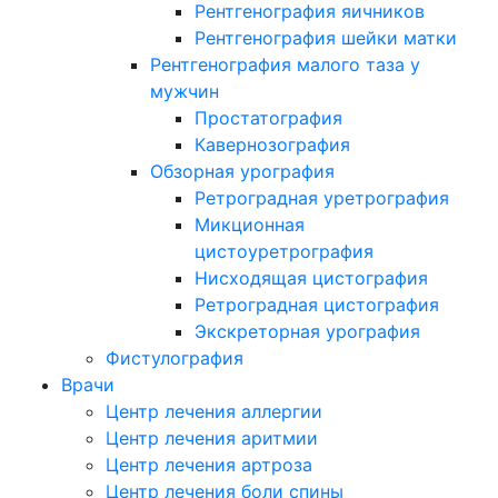
Рентгенография яичников
Рентгенография шейки матки
Рентгенография малого таза у
мужчин
Простатография
Кавернозография
Обзорная урография
Ретроградная уретрография
Микционная
цистоуретрография
Нисходящая цистография
Ретроградная цистография
Экскреторная урография
Фистулография
Врачи
Центр лечения аллергии
Центр лечения аритмии
Центр лечения артроза
Центр лечения боли спины