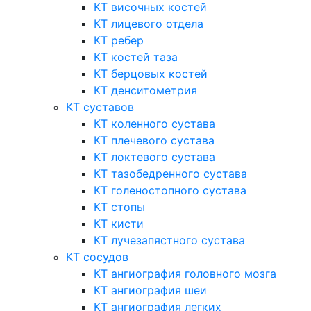
КТ височных костей
КТ лицевого отдела
КТ ребер
КТ костей таза
КТ берцовых костей
КТ денситометрия
КТ суставов
КТ коленного сустава
КТ плечевого сустава
КТ локтевого сустава
КТ тазобедренного сустава
КТ голеностопного сустава
КТ стопы
КТ кисти
КТ лучезапястного сустава
КТ сосудов
КТ ангиография головного мозга
КТ ангиография шеи
КТ ангиография легких