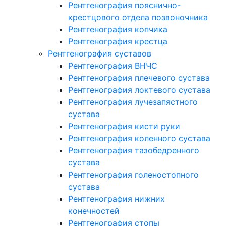
Рентгенография пояснично-
крестцового отдела позвоночника
Рентгенография копчика
Рентгенография крестца
Рентгенография суставов
Рентгенография ВНЧС
Рентгенография плечевого сустава
Рентгенография локтевого сустава
Рентгенография лучезапястного
сустава
Рентгенография кисти руки
Рентгенография коленного сустава
Рентгенография тазобедренного
сустава
Рентгенография голеностопного
сустава
Рентгенография нижних
конечностей
Рентгенография стопы