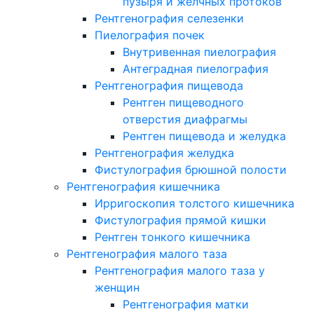
пузыря и желчных протоков
Рентгенография селезенки
Пиелография почек
Внутривенная пиелография
Антеградная пиелография
Рентгенография пищевода
Рентген пищеводного
отверстия диафрагмы
Рентген пищевода и желудка
Рентгенография желудка
Фистулография брюшной полости
Рентгенография кишечника
Ирригоскопия толстого кишечника
Фистулография прямой кишки
Рентген тонкого кишечника
Рентгенография малого таза
Рентгенография малого таза у
женщин
Рентгенография матки