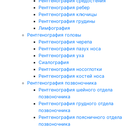
Рентгенография средостения
Рентгенография ребер
Рентгенография ключицы
Рентгенография грудины
Лимфография
Рентгенография головы
Рентгенография черепа
Рентгенография пазух носа
Рентгенография уха
Сиалография
Рентгенография носоглотки
Рентгенография костей носа
Рентгенография позвоночника
Рентгенография шейного отдела
позвоночника
Рентгенография грудного отдела
позвоночника
Рентгенография поясничного отдела
позвоночника