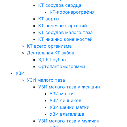
КТ сосудов сердца
КТ-коронарография
КТ аорты
КТ почечных артерий
КТ сосудов малого таза
КТ нижних конечностей
КТ всего организма
Дентальная КТ зубов
3Д КТ зубов
Ортопантомограмма
УЗИ
УЗИ малого таза
УЗИ малого таза у женщин
УЗИ матки
УЗИ яичников
УЗИ шейки матки
УЗИ влагалища
УЗИ малого таза у мужчин