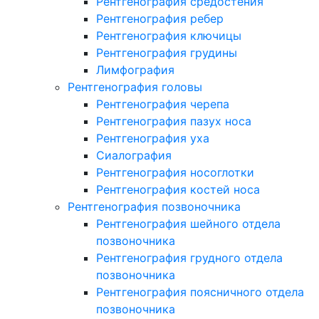
Рентгенография средостения
Рентгенография ребер
Рентгенография ключицы
Рентгенография грудины
Лимфография
Рентгенография головы
Рентгенография черепа
Рентгенография пазух носа
Рентгенография уха
Сиалография
Рентгенография носоглотки
Рентгенография костей носа
Рентгенография позвоночника
Рентгенография шейного отдела
позвоночника
Рентгенография грудного отдела
позвоночника
Рентгенография поясничного отдела
позвоночника