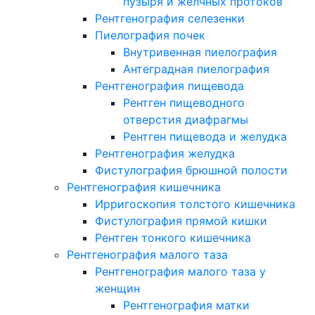
пузыря и желчных протоков
Рентгенография селезенки
Пиелография почек
Внутривенная пиелография
Антеградная пиелография
Рентгенография пищевода
Рентген пищеводного
отверстия диафрагмы
Рентген пищевода и желудка
Рентгенография желудка
Фистулография брюшной полости
Рентгенография кишечника
Ирригоскопия толстого кишечника
Фистулография прямой кишки
Рентген тонкого кишечника
Рентгенография малого таза
Рентгенография малого таза у
женщин
Рентгенография матки