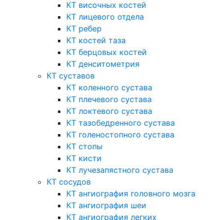
КТ височных костей
КТ лицевого отдела
КТ ребер
КТ костей таза
КТ берцовых костей
КТ денситометрия
КТ суставов
КТ коленного сустава
КТ плечевого сустава
КТ локтевого сустава
КТ тазобедренного сустава
КТ голеностопного сустава
КТ стопы
КТ кисти
КТ лучезапястного сустава
КТ сосудов
КТ ангиография головного мозга
КТ ангиография шеи
КТ ангиография легких