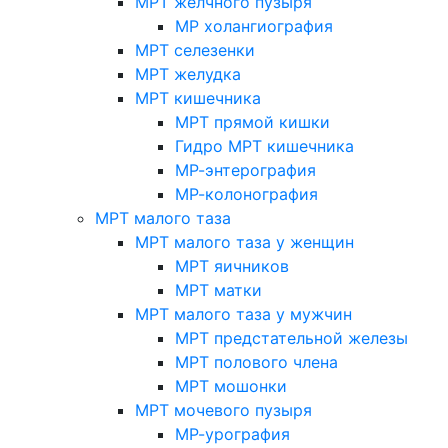
МРТ желчного пузыря
МР холангиография
МРТ селезенки
МРТ желудка
МРТ кишечника
МРТ прямой кишки
Гидро МРТ кишечника
МР-энтерография
МР-колонография
МРТ малого таза
МРТ малого таза у женщин
МРТ яичников
МРТ матки
МРТ малого таза у мужчин
МРТ предстательной железы
МРТ полового члена
МРТ мошонки
МРТ мочевого пузыря
МР-урография