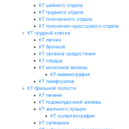
КТ шейного отдела
КТ грудного отдела
КТ поясничного отдела
КТ пояснично-крестцового отдела
КТ грудной клетки
КТ легких
КТ бронхов
КТ органов средостения
КТ сердца
КТ молочной железы
КТ-маммография
КТ лимфоузлов
КТ брюшной полости
КТ печени
КТ поджелудочной железы
КТ желчного пузыря
КТ холангиография
КТ селезенки