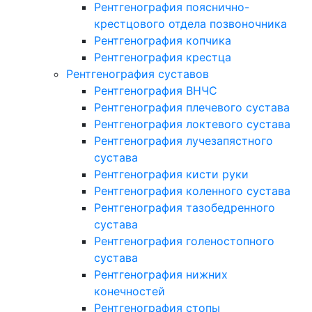
Рентгенография пояснично-
крестцового отдела позвоночника
Рентгенография копчика
Рентгенография крестца
Рентгенография суставов
Рентгенография ВНЧС
Рентгенография плечевого сустава
Рентгенография локтевого сустава
Рентгенография лучезапястного
сустава
Рентгенография кисти руки
Рентгенография коленного сустава
Рентгенография тазобедренного
сустава
Рентгенография голеностопного
сустава
Рентгенография нижних
конечностей
Рентгенография стопы