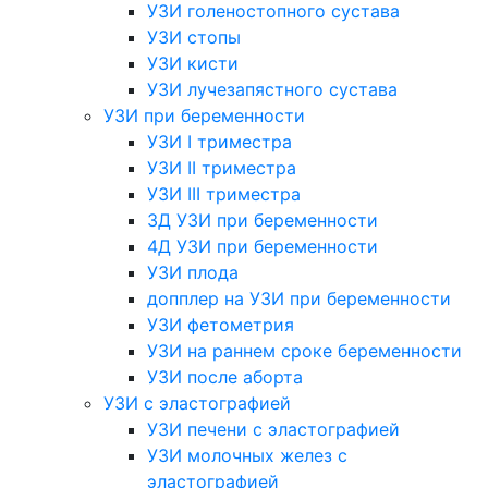
УЗИ голеностопного сустава
УЗИ стопы
УЗИ кисти
УЗИ лучезапястного сустава
УЗИ при беременности
УЗИ I триместра
УЗИ II триместра
УЗИ III триместра
3Д УЗИ при беременности
4Д УЗИ при беременности
УЗИ плода
допплер на УЗИ при беременности
УЗИ фетометрия
УЗИ на раннем сроке беременности
УЗИ после аборта
УЗИ с эластографией
УЗИ печени с эластографией
УЗИ молочных желез с
эластографией