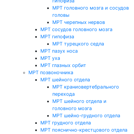
гипофиза
МРТ головного мозга и сосудов
головы
МРТ черепных нервов
МРТ сосудов головного мозга
МРТ гипофиза
МРТ турецкого седла
МРТ пазух носа
МРТ уха
МРТ глазных орбит
МРТ позвоночника
МРТ шейного отдела
МРТ краниовертебрального
перехода
МРТ шейного отдела и
головного мозга
МРТ шейно-грудного отдела
МРТ грудного отдела
МРТ пояснично-крестцового отдела