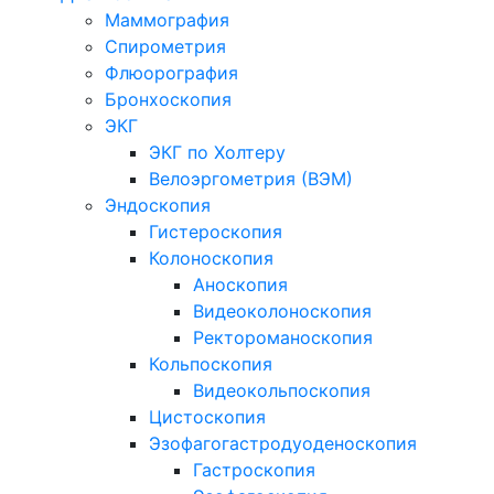
Маммография
Спирометрия
Флюорография
Бронхоскопия
ЭКГ
ЭКГ по Холтеру
Велоэргометрия (ВЭМ)
Эндоскопия
Гистероскопия
Колоноскопия
Аноскопия
Видеоколоноскопия
Ректороманоскопия
Кольпоскопия
Видеокольпоскопия
Цистоскопия
Эзофагогастродуоденоскопия
Гастроскопия