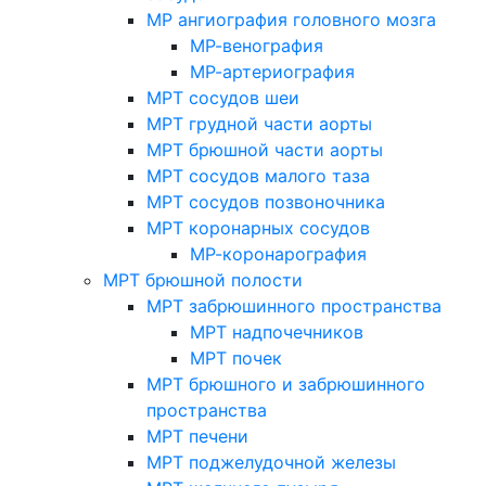
МР ангиография головного мозга
МР-венография
МР-артериография
МРТ сосудов шеи
МРТ грудной части аорты
МРТ брюшной части аорты
МРТ сосудов малого таза
МРТ сосудов позвоночника
МРТ коронарных сосудов
МР-коронарография
МРТ брюшной полости
МРТ забрюшинного пространства
МРТ надпочечников
МРТ почек
МРТ брюшного и забрюшинного
пространства
МРТ печени
МРТ поджелудочной железы