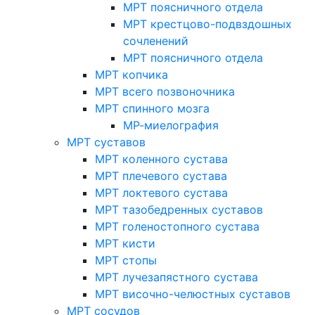
МРТ поясничного отдела
МРТ крестцово-подвздошных
сочленений
МРТ поясничного отдела
МРТ копчика
МРТ всего позвоночника
МРТ спинного мозга
МР-миелография
МРТ суставов
МРТ коленного сустава
МРТ плечевого сустава
МРТ локтевого сустава
МРТ тазобедренных суставов
МРТ голеностопного сустава
МРТ кисти
МРТ стопы
МРТ лучезапястного сустава
МРТ височно-челюстных суставов
МРТ сосудов