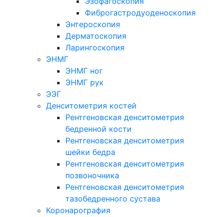
Эзофагоскопия
Фиброгастродуоденоскопия
Энтероскопия
Дерматоскопия
Ларингоскопия
ЭНМГ
ЭНМГ ног
ЭНМГ рук
ЭЭГ
Денситометрия костей
Рентгеновская денситометрия
бедренной кости
Рентгеновская денситометрия
шейки бедра
Рентгеновская денситометрия
позвоночника
Рентгеновская денситометрия
тазобедренного сустава
Коронарография