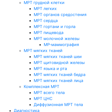
МРТ грудной клетки
МРТ легких
МРТ органов средостения
МРТ сердца
МРТ гортани и горла
МРТ пищевода
МРТ молочной железы
МР-маммография
МРТ мягких тканей
МРТ мягких тканей шеи
МРТ щитовидной железы
МРТ языка и рта
МРТ мягких тканей бедра
МРТ мягких тканей лица
Комплексная МРТ
МРТ всего тела
МРТ ЦНС
Диффузионная МРТ тела
Диагностика