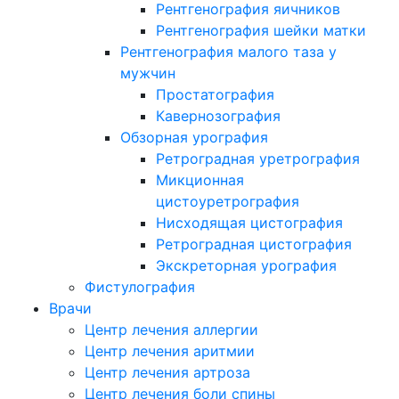
Рентгенография яичников
Рентгенография шейки матки
Рентгенография малого таза у
мужчин
Простатография
Кавернозография
Обзорная урография
Ретроградная уретрография
Микционная
цистоуретрография
Нисходящая цистография
Ретроградная цистография
Экскреторная урография
Фистулография
Врачи
Центр лечения аллергии
Центр лечения аритмии
Центр лечения артроза
Центр лечения боли спины