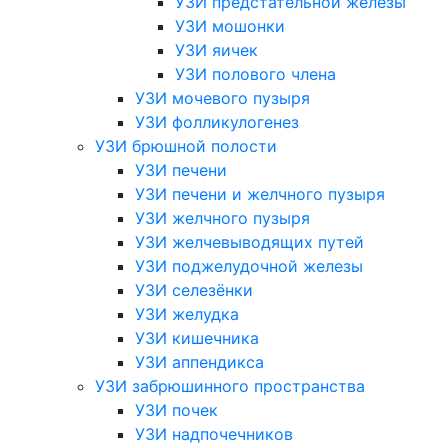
УЗИ предстательной железы
УЗИ мошонки
УЗИ яичек
УЗИ полового члена
УЗИ мочевого пузыря
УЗИ фолликулогенез
УЗИ брюшной полости
УЗИ печени
УЗИ печени и желчного пузыря
УЗИ желчного пузыря
УЗИ желчевыводящих путей
УЗИ поджелудочной железы
УЗИ селезёнки
УЗИ желудка
УЗИ кишечника
УЗИ аппендикса
УЗИ забрюшинного пространства
УЗИ почек
УЗИ надпочечников