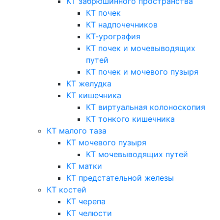
КТ забрюшинного пространства
КТ почек
КТ надпочечников
КТ-урография
КТ почек и мочевыводящих
путей
КТ почек и мочевого пузыря
КТ желудка
КТ кишечника
КТ виртуальная колоноскопия
КТ тонкого кишечника
КТ малого таза
КТ мочевого пузыря
КТ мочевыводящих путей
КТ матки
КТ предстательной железы
КТ костей
КТ черепа
КТ челюсти