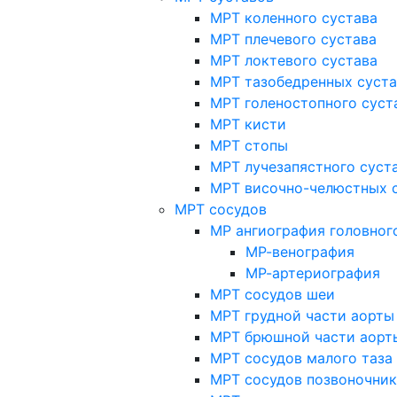
МРТ коленного сустава
МРТ плечевого сустава
МРТ локтевого сустава
МРТ тазобедренных суст
МРТ голеностопного суст
МРТ кисти
МРТ стопы
МРТ лучезапястного суст
МРТ височно-челюстных 
МРТ сосудов
МР ангиография головног
МР-венография
МР-артериография
МРТ сосудов шеи
МРТ грудной части аорты
МРТ брюшной части аорт
МРТ сосудов малого таза
МРТ сосудов позвоночник