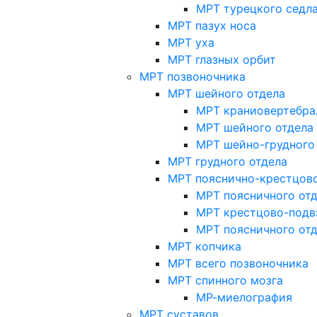
МРТ турецкого седл
МРТ пазух носа
МРТ уха
МРТ глазных орбит
МРТ позвоночника
МРТ шейного отдела
МРТ краниовертебра
МРТ шейного отдела 
МРТ шейно-грудного
МРТ грудного отдела
МРТ пояснично-крестцово
МРТ поясничного от
МРТ крестцово-подв
МРТ поясничного от
МРТ копчика
МРТ всего позвоночника
МРТ спинного мозга
МР-миелография
МРТ суставов