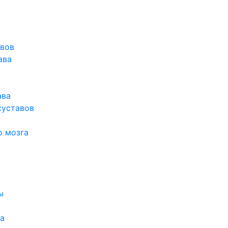
авов
ава
ава
суставов
о мозга
ы
а