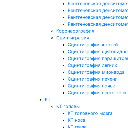
Рентгеновская денситоме
Рентгеновская денситоме
Рентгеновская денситоме
Рентгеновская денситоме
Коронарография
Сцинтиграфия
Сцинтиграфия костей
Сцинтиграфия щитовидно
Сцинтиграфия паращитов
Сцинтиграфия легких
Сцинтиграфия миокарда
Сцинтиграфия печени
Сцинтиграфия почек
Сцинтиграфия всего тела
КТ
КТ головы
КТ головного мозга
КТ носа
КТ глаза