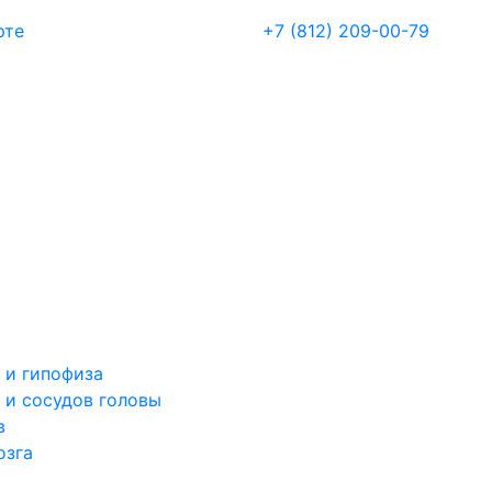
рте
+7 (812) 209-00-79
 и гипофиза
 и сосудов головы
в
озга