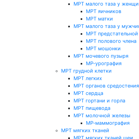
МРТ малого таза у женщи
МРТ яичников
МРТ матки
МРТ малого таза у мужчи
МРТ предстательной
МРТ полового члена
МРТ мошонки
МРТ мочевого пузыря
МР-урография
МРТ грудной клетки
МРТ легких
МРТ органов средостения
МРТ сердца
МРТ гортани и горла
МРТ пищевода
МРТ молочной железы
МР-маммография
МРТ мягких тканей
МРТ мягких тканей шеи