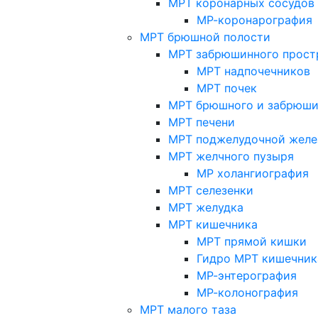
МРТ коронарных сосудов
МР-коронарография
МРТ брюшной полости
МРТ забрюшинного прост
МРТ надпочечников
МРТ почек
МРТ брюшного и забрюши
МРТ печени
МРТ поджелудочной желе
МРТ желчного пузыря
МР холангиография
МРТ селезенки
МРТ желудка
МРТ кишечника
МРТ прямой кишки
Гидро МРТ кишечник
МР-энтерография
МР-колонография
МРТ малого таза