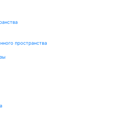
ранства
нного пространства
зы
а