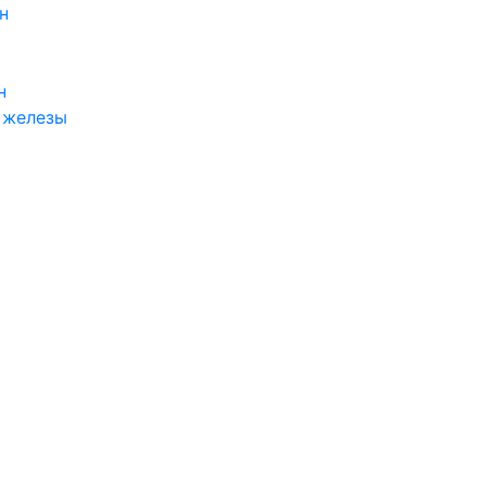
н
н
 железы