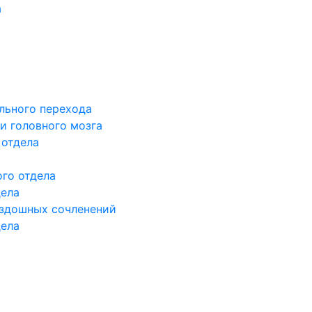
а
льного перехода
и головного мозга
 отдела
го отдела
дела
здошных сочленений
дела