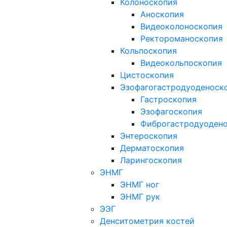
Колоноскопия
Аноскопия
Видеоколоноскопия
Ректороманоскопия
Кольпоскопия
Видеокольпоскопия
Цистоскопия
Эзофагогастродуоденоск
Гастроскопия
Эзофагоскопия
Фиброгастродуоден
Энтероскопия
Дерматоскопия
Ларингоскопия
ЭНМГ
ЭНМГ ног
ЭНМГ рук
ЭЭГ
Денситометрия костей