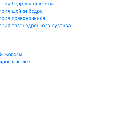
трия бедренной кости
трия шейки бедра
трия позвоночника
трия тазобедренного сустава
й железы
идных желез