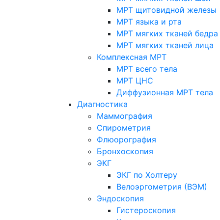
МРТ щитовидной железы
МРТ языка и рта
МРТ мягких тканей бедра
МРТ мягких тканей лица
Комплексная МРТ
МРТ всего тела
МРТ ЦНС
Диффузионная МРТ тела
Диагностика
Маммография
Спирометрия
Флюорография
Бронхоскопия
ЭКГ
ЭКГ по Холтеру
Велоэргометрия (ВЭМ)
Эндоскопия
Гистероскопия