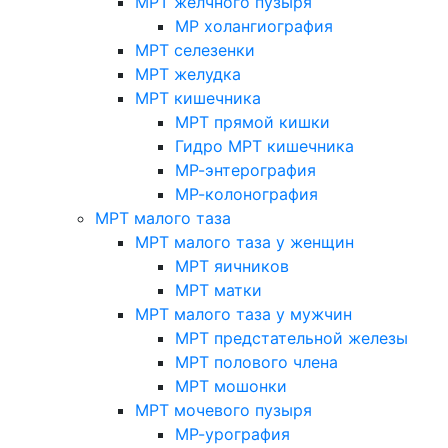
МРТ желчного пузыря
МР холангиография
МРТ селезенки
МРТ желудка
МРТ кишечника
МРТ прямой кишки
Гидро МРТ кишечника
МР-энтерография
МР-колонография
МРТ малого таза
МРТ малого таза у женщин
МРТ яичников
МРТ матки
МРТ малого таза у мужчин
МРТ предстательной железы
МРТ полового члена
МРТ мошонки
МРТ мочевого пузыря
МР-урография