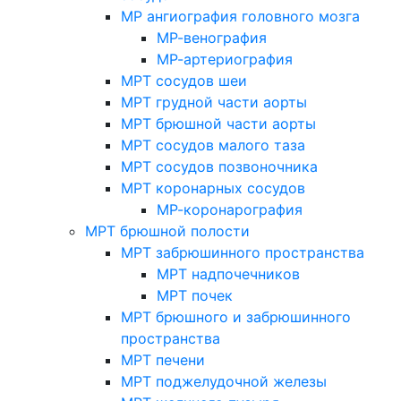
МР ангиография головного мозга
МР-венография
МР-артериография
МРТ сосудов шеи
МРТ грудной части аорты
МРТ брюшной части аорты
МРТ сосудов малого таза
МРТ сосудов позвоночника
МРТ коронарных сосудов
МР-коронарография
МРТ брюшной полости
МРТ забрюшинного пространства
МРТ надпочечников
МРТ почек
МРТ брюшного и забрюшинного
пространства
МРТ печени
МРТ поджелудочной железы