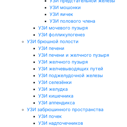
УЗИ предстательной железы
УЗИ мошонки
УЗИ яичек
УЗИ полового члена
УЗИ мочевого пузыря
УЗИ фолликулогенез
УЗИ брюшной полости
УЗИ печени
УЗИ печени и желчного пузыря
УЗИ желчного пузыря
УЗИ желчевыводящих путей
УЗИ поджелудочной железы
УЗИ селезёнки
УЗИ желудка
УЗИ кишечника
УЗИ аппендикса
УЗИ забрюшинного пространства
УЗИ почек
УЗИ надпочечников