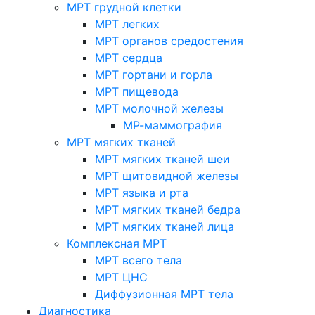
МРТ грудной клетки
МРТ легких
МРТ органов средостения
МРТ сердца
МРТ гортани и горла
МРТ пищевода
МРТ молочной железы
МР-маммография
МРТ мягких тканей
МРТ мягких тканей шеи
МРТ щитовидной железы
МРТ языка и рта
МРТ мягких тканей бедра
МРТ мягких тканей лица
Комплексная МРТ
МРТ всего тела
МРТ ЦНС
Диффузионная МРТ тела
Диагностика