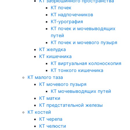
КТ забрюшинного пространства
КТ почек
КТ надпочечников
КТ-урография
КТ почек и мочевыводящих
путей
КТ почек и мочевого пузыря
КТ желудка
КТ кишечника
КТ виртуальная колоноскопия
КТ тонкого кишечника
КТ малого таза
КТ мочевого пузыря
КТ мочевыводящих путей
КТ матки
КТ предстательной железы
КТ костей
КТ черепа
КТ челюсти