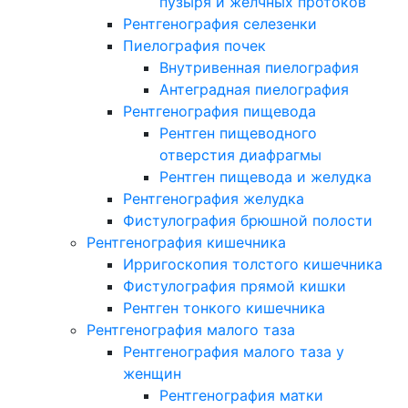
пузыря и желчных протоков
Рентгенография селезенки
Пиелография почек
Внутривенная пиелография
Антеградная пиелография
Рентгенография пищевода
Рентген пищеводного
отверстия диафрагмы
Рентген пищевода и желудка
Рентгенография желудка
Фистулография брюшной полости
Рентгенография кишечника
Ирригоскопия толстого кишечника
Фистулография прямой кишки
Рентген тонкого кишечника
Рентгенография малого таза
Рентгенография малого таза у
женщин
Рентгенография матки