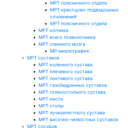
МРТ поясничного отдела
МРТ крестцово-подвздошных
сочленений
МРТ поясничного отдела
МРТ копчика
МРТ всего позвоночника
МРТ спинного мозга
МР-миелография
МРТ суставов
МРТ коленного сустава
МРТ плечевого сустава
МРТ локтевого сустава
МРТ тазобедренных суставов
МРТ голеностопного сустава
МРТ кисти
МРТ стопы
МРТ лучезапястного сустава
МРТ височно-челюстных суставов
МРТ сосудов