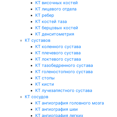
КТ височных костей
КТ лицевого отдела
КТ ребер
КТ костей таза
КТ берцовых костей
КТ денситометрия
КТ суставов
КТ коленного сустава
КТ плечевого сустава
КТ локтевого сустава
КТ тазобедренного сустава
КТ голеностопного сустава
КТ стопы
КТ кисти
КТ лучезапястного сустава
КТ сосудов
КТ ангиография головного мозга
КТ ангиография шеи
КТ ангиография легких