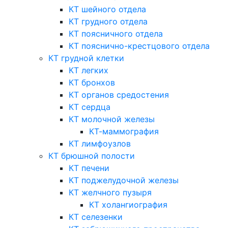
КТ шейного отдела
КТ грудного отдела
КТ поясничного отдела
КТ пояснично-крестцового отдела
КТ грудной клетки
КТ легких
КТ бронхов
КТ органов средостения
КТ сердца
КТ молочной железы
КТ-маммография
КТ лимфоузлов
КТ брюшной полости
КТ печени
КТ поджелудочной железы
КТ желчного пузыря
КТ холангиография
КТ селезенки