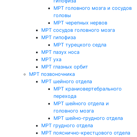
гипофиза
МРТ головного мозга и сосудов
головы
МРТ черепных нервов
МРТ сосудов головного мозга
МРТ гипофиза
МРТ турецкого седла
МРТ пазух носа
МРТ уха
МРТ глазных орбит
МРТ позвоночника
МРТ шейного отдела
МРТ краниовертебрального
перехода
МРТ шейного отдела и
головного мозга
МРТ шейно-грудного отдела
МРТ грудного отдела
МРТ пояснично-крестцового отдела