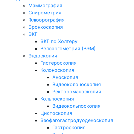
Маммография
Спирометрия
Флюорография
Бронхоскопия
ЭКГ
ЭКГ по Холтеру
Велоэргометрия (ВЭМ)
Эндоскопия
Гистероскопия
Колоноскопия
Аноскопия
Видеоколоноскопия
Ректороманоскопия
Кольпоскопия
Видеокольпоскопия
Цистоскопия
Эзофагогастродуоденоскопия
Гастроскопия