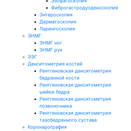
Эзофагоскопия
Фиброгастродуоденоскопия
Энтероскопия
Дерматоскопия
Ларингоскопия
ЭНМГ
ЭНМГ ног
ЭНМГ рук
ЭЭГ
Денситометрия костей
Рентгеновская денситометрия
бедренной кости
Рентгеновская денситометрия
шейки бедра
Рентгеновская денситометрия
позвоночника
Рентгеновская денситометрия
тазобедренного сустава
Коронарография