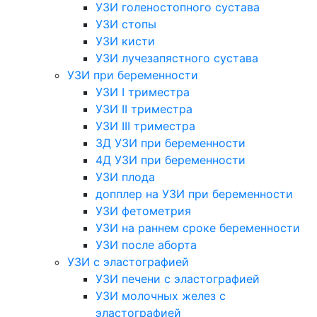
УЗИ голеностопного сустава
УЗИ стопы
УЗИ кисти
УЗИ лучезапястного сустава
УЗИ при беременности
УЗИ I триместра
УЗИ II триместра
УЗИ III триместра
3Д УЗИ при беременности
4Д УЗИ при беременности
УЗИ плода
допплер на УЗИ при беременности
УЗИ фетометрия
УЗИ на раннем сроке беременности
УЗИ после аборта
УЗИ с эластографией
УЗИ печени с эластографией
УЗИ молочных желез с
эластографией