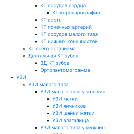
КТ сосудов сердца
КТ-коронарография
КТ аорты
КТ почечных артерий
КТ сосудов малого таза
КТ нижних конечностей
КТ всего организма
Дентальная КТ зубов
3Д КТ зубов
Ортопантомограмма
УЗИ
УЗИ малого таза
УЗИ малого таза у женщин
УЗИ матки
УЗИ яичников
УЗИ шейки матки
УЗИ влагалища
УЗИ малого таза у мужчин