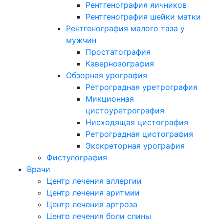
Рентгенография яичников
Рентгенография шейки матки
Рентгенография малого таза у
мужчин
Простатография
Кавернозография
Обзорная урография
Ретроградная уретрография
Микционная
цистоуретрография
Нисходящая цистография
Ретроградная цистография
Экскреторная урография
Фистулография
Врачи
Центр лечения аллергии
Центр лечения аритмии
Центр лечения артроза
Центр лечения боли спины