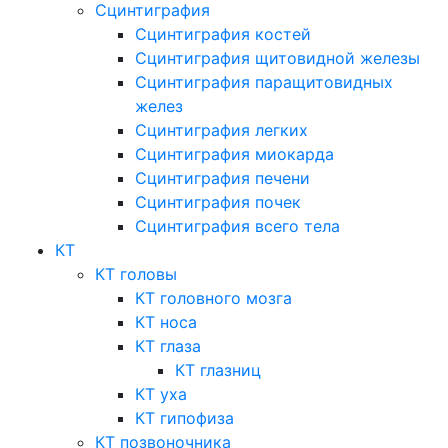
Сцинтиграфия
Сцинтиграфия костей
Сцинтиграфия щитовидной железы
Сцинтиграфия паращитовидных
желез
Сцинтиграфия легких
Сцинтиграфия миокарда
Сцинтиграфия печени
Сцинтиграфия почек
Сцинтиграфия всего тела
КТ
КТ головы
КТ головного мозга
КТ носа
КТ глаза
КТ глазниц
КТ уха
КТ гипофиза
КТ позвоночника