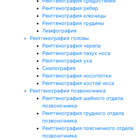
Рентгенография средостения
Рентгенография ребер
Рентгенография ключицы
Рентгенография грудины
Лимфография
Рентгенография головы
Рентгенография черепа
Рентгенография пазух носа
Рентгенография уха
Сиалография
Рентгенография носоглотки
Рентгенография костей носа
Рентгенография позвоночника
Рентгенография шейного отдела
позвоночника
Рентгенография грудного отдела
позвоночника
Рентгенография поясничного отдела
позвоночника