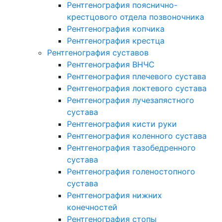
Рентгенография пояснично-
крестцового отдела позвоночника
Рентгенография копчика
Рентгенография крестца
Рентгенография суставов
Рентгенография ВНЧС
Рентгенография плечевого сустава
Рентгенография локтевого сустава
Рентгенография лучезапястного
сустава
Рентгенография кисти руки
Рентгенография коленного сустава
Рентгенография тазобедренного
сустава
Рентгенография голеностопного
сустава
Рентгенография нижних
конечностей
Рентгенография стопы