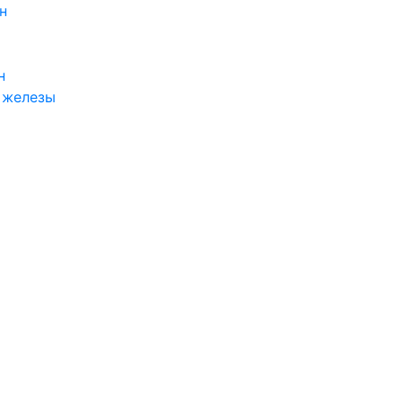
н
н
 железы