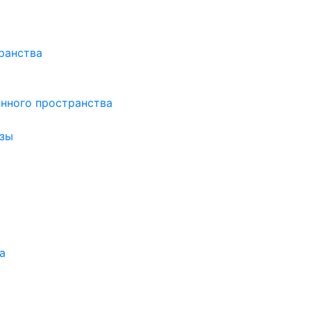
ранства
нного пространства
зы
а