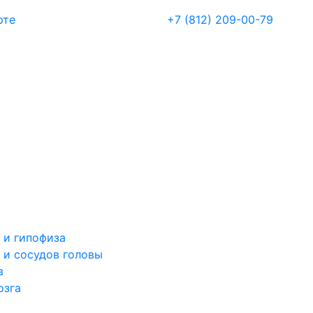
рте
+7 (812) 209-00-79
 и гипофиза
 и сосудов головы
в
озга