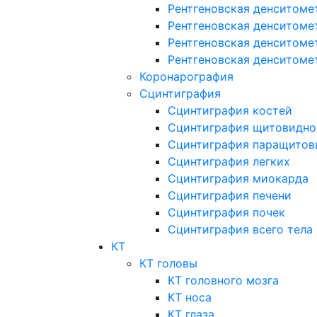
Рентгеновская денситоме
Рентгеновская денситоме
Рентгеновская денситоме
Рентгеновская денситоме
Коронарография
Сцинтиграфия
Сцинтиграфия костей
Сцинтиграфия щитовидно
Сцинтиграфия паращитов
Сцинтиграфия легких
Сцинтиграфия миокарда
Сцинтиграфия печени
Сцинтиграфия почек
Сцинтиграфия всего тела
КТ
КТ головы
КТ головного мозга
КТ носа
КТ глаза