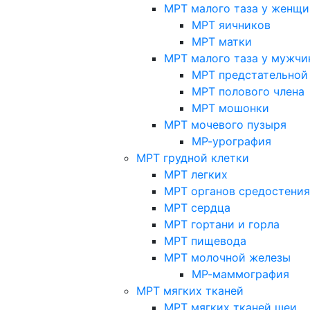
МРТ малого таза у женщи
МРТ яичников
МРТ матки
МРТ малого таза у мужчи
МРТ предстательной
МРТ полового члена
МРТ мошонки
МРТ мочевого пузыря
МР-урография
МРТ грудной клетки
МРТ легких
МРТ органов средостения
МРТ сердца
МРТ гортани и горла
МРТ пищевода
МРТ молочной железы
МР-маммография
МРТ мягких тканей
МРТ мягких тканей шеи