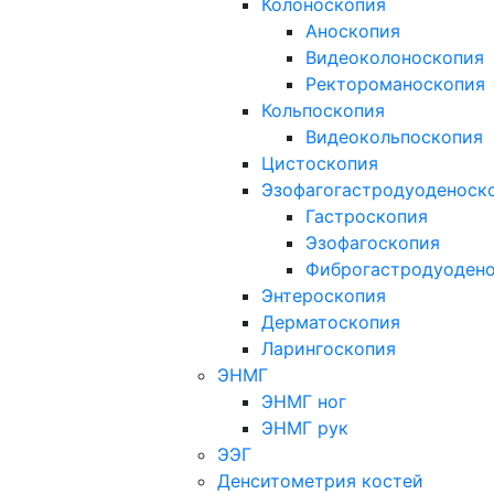
Колоноскопия
Аноскопия
Видеоколоноскопия
Ректороманоскопия
Кольпоскопия
Видеокольпоскопия
Цистоскопия
Эзофагогастродуоденоск
Гастроскопия
Эзофагоскопия
Фиброгастродуоден
Энтероскопия
Дерматоскопия
Ларингоскопия
ЭНМГ
ЭНМГ ног
ЭНМГ рук
ЭЭГ
Денситометрия костей