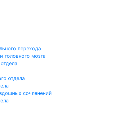
а
льного перехода
и головного мозга
 отдела
го отдела
дела
здошных сочленений
дела