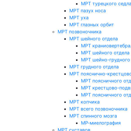
МРТ турецкого седл
МРТ пазух носа
МРТ уха
МРТ глазных орбит
МРТ позвоночника
МРТ шейного отдела
МРТ краниовертебра
МРТ шейного отдела 
МРТ шейно-грудного
МРТ грудного отдела
МРТ пояснично-крестцово
МРТ поясничного от
МРТ крестцово-подв
МРТ поясничного от
МРТ копчика
МРТ всего позвоночника
МРТ спинного мозга
МР-миелография
МРТ суставов