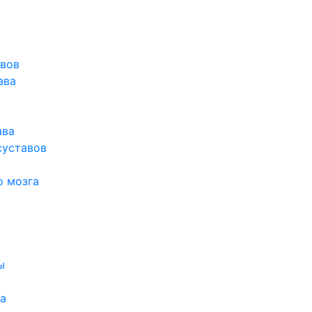
авов
ава
ава
суставов
о мозга
ы
а