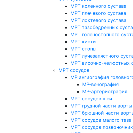
МРТ коленного сустава
МРТ плечевого сустава
МРТ локтевого сустава
МРТ тазобедренных суст
МРТ голеностопного суст
МРТ кисти
МРТ стопы
МРТ лучезапястного суст
МРТ височно-челюстных 
МРТ сосудов
МР ангиография головног
МР-венография
МР-артериография
МРТ сосудов шеи
МРТ грудной части аорты
МРТ брюшной части аорт
МРТ сосудов малого таза
МРТ сосудов позвоночник