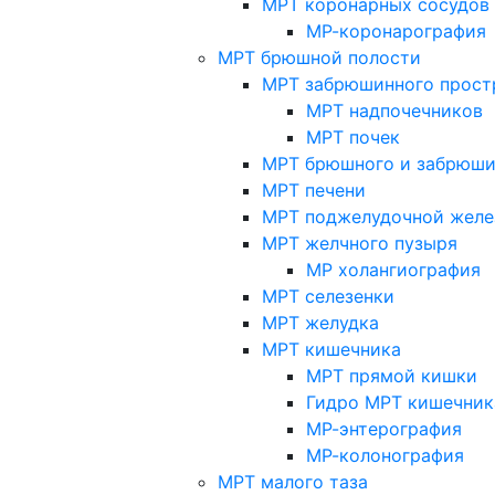
МРТ коронарных сосудов
МР-коронарография
МРТ брюшной полости
МРТ забрюшинного прост
МРТ надпочечников
МРТ почек
МРТ брюшного и забрюши
МРТ печени
МРТ поджелудочной желе
МРТ желчного пузыря
МР холангиография
МРТ селезенки
МРТ желудка
МРТ кишечника
МРТ прямой кишки
Гидро МРТ кишечник
МР-энтерография
МР-колонография
МРТ малого таза