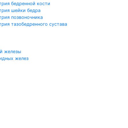
трия бедренной кости
трия шейки бедра
трия позвоночника
трия тазобедренного сустава
й железы
идных желез