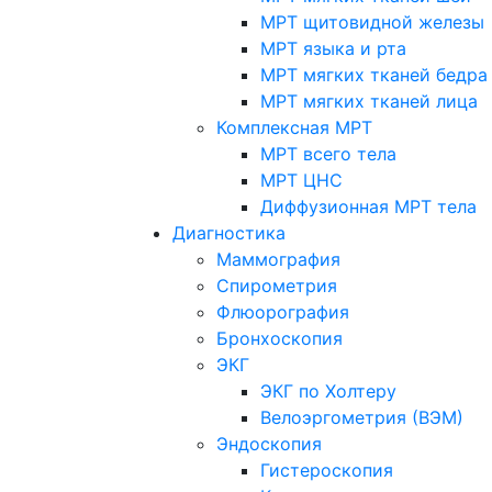
МРТ щитовидной железы
МРТ языка и рта
МРТ мягких тканей бедра
МРТ мягких тканей лица
Комплексная МРТ
МРТ всего тела
МРТ ЦНС
Диффузионная МРТ тела
Диагностика
Маммография
Спирометрия
Флюорография
Бронхоскопия
ЭКГ
ЭКГ по Холтеру
Велоэргометрия (ВЭМ)
Эндоскопия
Гистероскопия