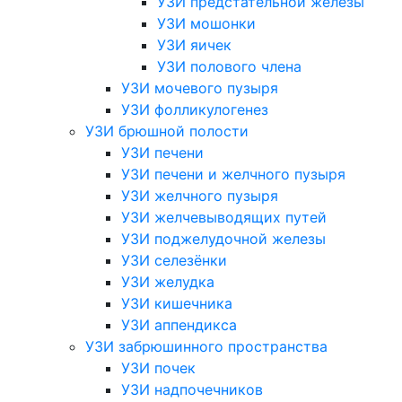
УЗИ предстательной железы
УЗИ мошонки
УЗИ яичек
УЗИ полового члена
УЗИ мочевого пузыря
УЗИ фолликулогенез
УЗИ брюшной полости
УЗИ печени
УЗИ печени и желчного пузыря
УЗИ желчного пузыря
УЗИ желчевыводящих путей
УЗИ поджелудочной железы
УЗИ селезёнки
УЗИ желудка
УЗИ кишечника
УЗИ аппендикса
УЗИ забрюшинного пространства
УЗИ почек
УЗИ надпочечников