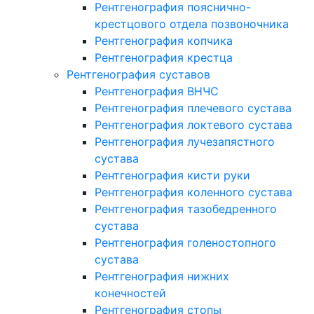
Рентгенография пояснично-
крестцового отдела позвоночника
Рентгенография копчика
Рентгенография крестца
Рентгенография суставов
Рентгенография ВНЧС
Рентгенография плечевого сустава
Рентгенография локтевого сустава
Рентгенография лучезапястного
сустава
Рентгенография кисти руки
Рентгенография коленного сустава
Рентгенография тазобедренного
сустава
Рентгенография голеностопного
сустава
Рентгенография нижних
конечностей
Рентгенография стопы