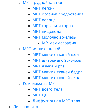
МРТ грудной клетки
МРТ легких
МРТ органов средостения
МРТ сердца
МРТ гортани и горла
МРТ пищевода
МРТ молочной железы
МР-маммография
МРТ мягких тканей
МРТ мягких тканей шеи
МРТ щитовидной железы
МРТ языка и рта
МРТ мягких тканей бедра
МРТ мягких тканей лица
Комплексная МРТ
МРТ всего тела
МРТ ЦНС
Диффузионная МРТ тела
Диагностика