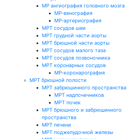
МР ангиография головного мозга
МР-венография
МР-артериография
МРТ сосудов шеи
МРТ грудной части аорты
МРТ брюшной части аорты
МРТ сосудов малого таза
МРТ сосудов позвоночника
МРТ коронарных сосудов
МР-коронарография
МРТ брюшной полости
МРТ забрюшинного пространства
МРТ надпочечников
МРТ почек
МРТ брюшного и забрюшинного
пространства
МРТ печени
МРТ поджелудочной железы