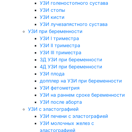
УЗИ голеностопного сустава
УЗИ стопы
УЗИ кисти
УЗИ лучезапястного сустава
УЗИ при беременности
УЗИ I триместра
УЗИ II триместра
УЗИ III триместра
3Д УЗИ при беременности
4Д УЗИ при беременности
УЗИ плода
допплер на УЗИ при беременности
УЗИ фетометрия
УЗИ на раннем сроке беременности
УЗИ после аборта
УЗИ с эластографией
УЗИ печени с эластографией
УЗИ молочных желез с
эластографией