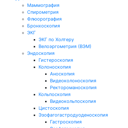
Маммография
Спирометрия
Флюорография
Бронхоскопия
ЭКГ
ЭКГ по Холтеру
Велоэргометрия (ВЭМ)
Эндоскопия
Гистероскопия
Колоноскопия
Аноскопия
Видеоколоноскопия
Ректороманоскопия
Кольпоскопия
Видеокольпоскопия
Цистоскопия
Эзофагогастродуоденоскопия
Гастроскопия