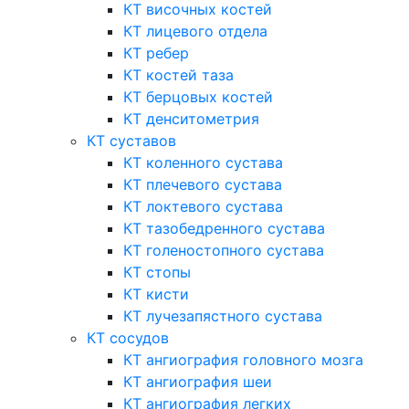
КТ височных костей
КТ лицевого отдела
КТ ребер
КТ костей таза
КТ берцовых костей
КТ денситометрия
КТ суставов
КТ коленного сустава
КТ плечевого сустава
КТ локтевого сустава
КТ тазобедренного сустава
КТ голеностопного сустава
КТ стопы
КТ кисти
КТ лучезапястного сустава
КТ сосудов
КТ ангиография головного мозга
КТ ангиография шеи
КТ ангиография легких