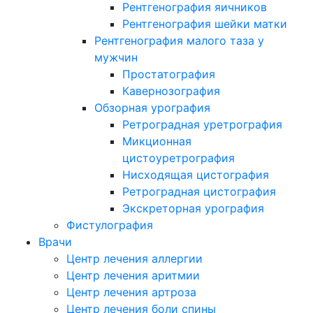
Рентгенография яичников
Рентгенография шейки матки
Рентгенография малого таза у
мужчин
Простатография
Кавернозография
Обзорная урография
Ретроградная уретрография
Микционная
цистоуретрография
Нисходящая цистография
Ретроградная цистография
Экскреторная урография
Фистулография
Врачи
Центр лечения аллергии
Центр лечения аритмии
Центр лечения артроза
Центр лечения боли спины