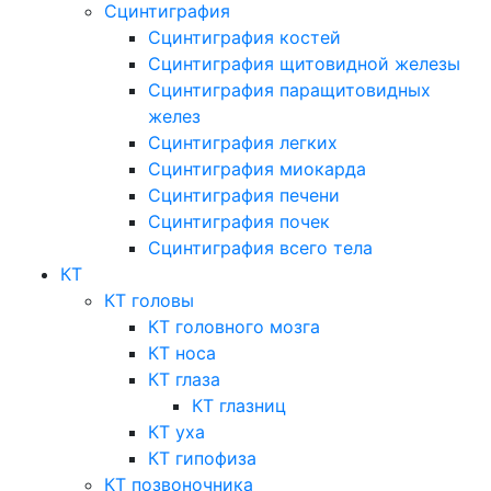
Сцинтиграфия
Сцинтиграфия костей
Сцинтиграфия щитовидной железы
Сцинтиграфия паращитовидных
желез
Сцинтиграфия легких
Сцинтиграфия миокарда
Сцинтиграфия печени
Сцинтиграфия почек
Сцинтиграфия всего тела
КТ
КТ головы
КТ головного мозга
КТ носа
КТ глаза
КТ глазниц
КТ уха
КТ гипофиза
КТ позвоночника