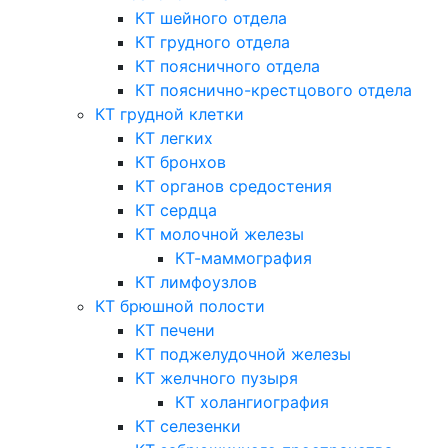
КТ шейного отдела
КТ грудного отдела
КТ поясничного отдела
КТ пояснично-крестцового отдела
КТ грудной клетки
КТ легких
КТ бронхов
КТ органов средостения
КТ сердца
КТ молочной железы
КТ-маммография
КТ лимфоузлов
КТ брюшной полости
КТ печени
КТ поджелудочной железы
КТ желчного пузыря
КТ холангиография
КТ селезенки