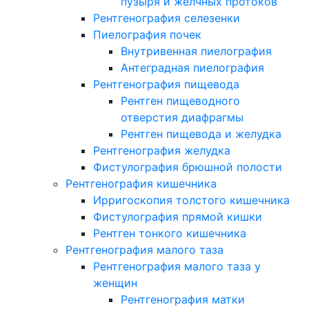
пузыря и желчных протоков
Рентгенография селезенки
Пиелография почек
Внутривенная пиелография
Антеградная пиелография
Рентгенография пищевода
Рентген пищеводного
отверстия диафрагмы
Рентген пищевода и желудка
Рентгенография желудка
Фистулография брюшной полости
Рентгенография кишечника
Ирригоскопия толстого кишечника
Фистулография прямой кишки
Рентген тонкого кишечника
Рентгенография малого таза
Рентгенография малого таза у
женщин
Рентгенография матки