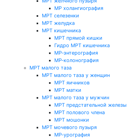
МРТ желчного пузыря
МР холангиография
МРТ селезенки
МРТ желудка
МРТ кишечника
МРТ прямой кишки
Гидро МРТ кишечника
МР-энтерография
МР-колонография
МРТ малого таза
МРТ малого таза у женщин
МРТ яичников
МРТ матки
МРТ малого таза у мужчин
МРТ предстательной железы
МРТ полового члена
МРТ мошонки
МРТ мочевого пузыря
МР-урография