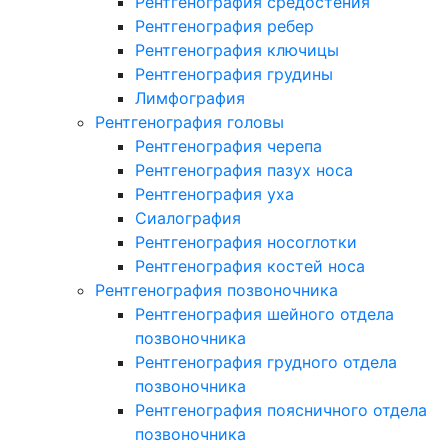
Рентгенография средостения
Рентгенография ребер
Рентгенография ключицы
Рентгенография грудины
Лимфография
Рентгенография головы
Рентгенография черепа
Рентгенография пазух носа
Рентгенография уха
Сиалография
Рентгенография носоглотки
Рентгенография костей носа
Рентгенография позвоночника
Рентгенография шейного отдела
позвоночника
Рентгенография грудного отдела
позвоночника
Рентгенография поясничного отдела
позвоночника