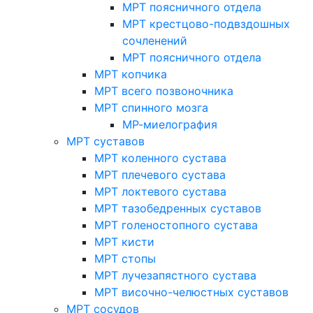
МРТ поясничного отдела
МРТ крестцово-подвздошных
сочленений
МРТ поясничного отдела
МРТ копчика
МРТ всего позвоночника
МРТ спинного мозга
МР-миелография
МРТ суставов
МРТ коленного сустава
МРТ плечевого сустава
МРТ локтевого сустава
МРТ тазобедренных суставов
МРТ голеностопного сустава
МРТ кисти
МРТ стопы
МРТ лучезапястного сустава
МРТ височно-челюстных суставов
МРТ сосудов