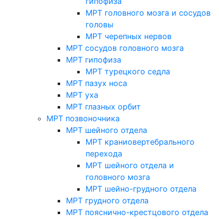
гипофиза
МРТ головного мозга и сосудов
головы
МРТ черепных нервов
МРТ сосудов головного мозга
МРТ гипофиза
МРТ турецкого седла
МРТ пазух носа
МРТ уха
МРТ глазных орбит
МРТ позвоночника
МРТ шейного отдела
МРТ краниовертебрального
перехода
МРТ шейного отдела и
головного мозга
МРТ шейно-грудного отдела
МРТ грудного отдела
МРТ пояснично-крестцового отдела