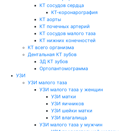
КТ сосудов сердца
КТ-коронарография
КТ аорты
КТ почечных артерий
КТ сосудов малого таза
КТ нижних конечностей
КТ всего организма
Дентальная КТ зубов
3Д КТ зубов
Ортопантомограмма
УЗИ
УЗИ малого таза
УЗИ малого таза у женщин
УЗИ матки
УЗИ яичников
УЗИ шейки матки
УЗИ влагалища
УЗИ малого таза у мужчин