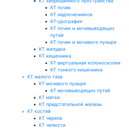
КТ забрюшинного пространства
КТ почек
КТ надпочечников
КТ-урография
КТ почек и мочевыводящих
путей
КТ почек и мочевого пузыря
КТ желудка
КТ кишечника
КТ виртуальная колоноскопия
КТ тонкого кишечника
КТ малого таза
КТ мочевого пузыря
КТ мочевыводящих путей
КТ матки
КТ предстательной железы
КТ костей
КТ черепа
КТ челюсти