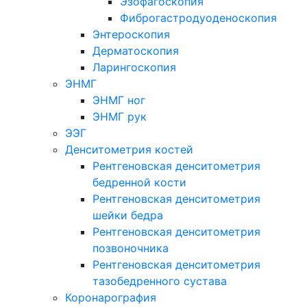
Эзофагоскопия
Фиброгастродуоденоскопия
Энтероскопия
Дерматоскопия
Ларингоскопия
ЭНМГ
ЭНМГ ног
ЭНМГ рук
ЭЭГ
Денситометрия костей
Рентгеновская денситометрия
бедренной кости
Рентгеновская денситометрия
шейки бедра
Рентгеновская денситометрия
позвоночника
Рентгеновская денситометрия
тазобедренного сустава
Коронарография