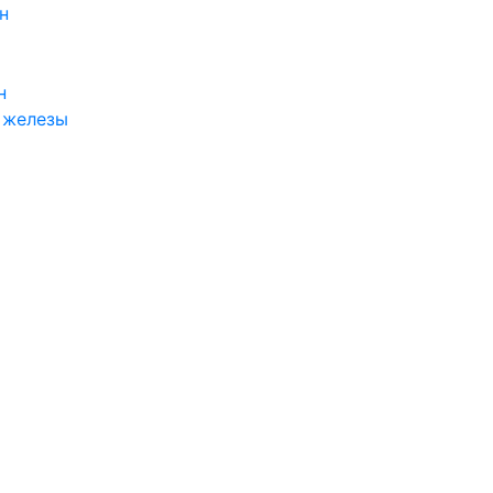
н
н
 железы