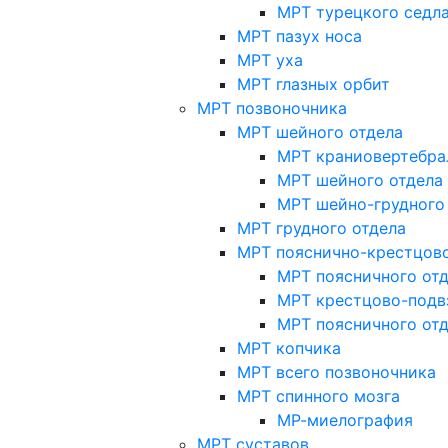
МРТ турецкого седл
МРТ пазух носа
МРТ уха
МРТ глазных орбит
МРТ позвоночника
МРТ шейного отдела
МРТ краниовертебра
МРТ шейного отдела 
МРТ шейно-грудного
МРТ грудного отдела
МРТ пояснично-крестцово
МРТ поясничного от
МРТ крестцово-подв
МРТ поясничного от
МРТ копчика
МРТ всего позвоночника
МРТ спинного мозга
МР-миелография
МРТ суставов