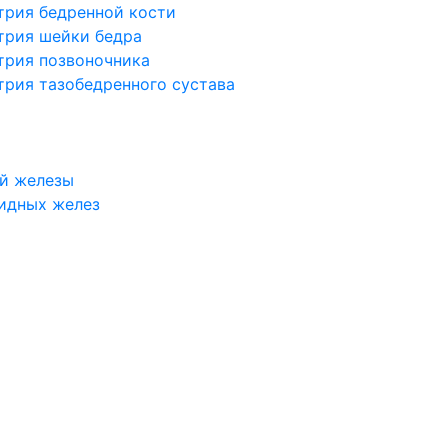
трия бедренной кости
трия шейки бедра
трия позвоночника
трия тазобедренного сустава
й железы
идных желез