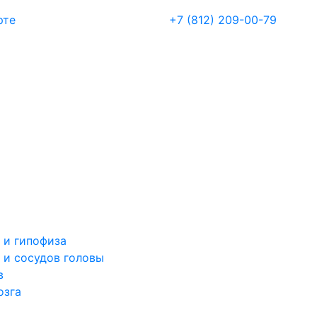
рте
+7 (812) 209-00-79
 и гипофиза
 и сосудов головы
в
озга