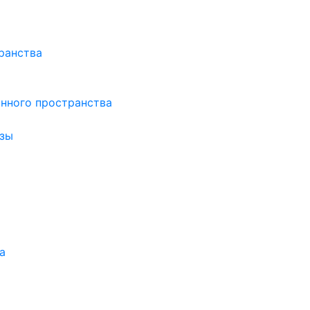
ранства
нного пространства
зы
а