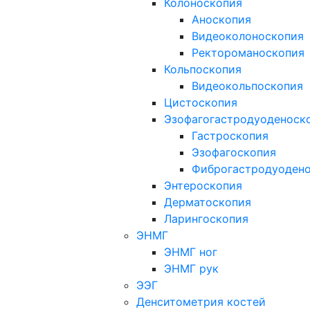
Колоноскопия
Аноскопия
Видеоколоноскопия
Ректороманоскопия
Кольпоскопия
Видеокольпоскопия
Цистоскопия
Эзофагогастродуоденоск
Гастроскопия
Эзофагоскопия
Фиброгастродуоден
Энтероскопия
Дерматоскопия
Ларингоскопия
ЭНМГ
ЭНМГ ног
ЭНМГ рук
ЭЭГ
Денситометрия костей