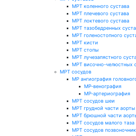
МРТ коленного сустава
МРТ плечевого сустава
МРТ локтевого сустава
МРТ тазобедренных суст
МРТ голеностопного суст
МРТ кисти
МРТ стопы
МРТ лучезапястного суст
МРТ височно-челюстных 
МРТ сосудов
МР ангиография головног
МР-венография
МР-артериография
МРТ сосудов шеи
МРТ грудной части аорты
МРТ брюшной части аорт
МРТ сосудов малого таза
МРТ сосудов позвоночник