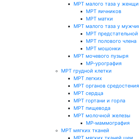
МРТ малого таза у женщи
МРТ яичников
МРТ матки
МРТ малого таза у мужчи
МРТ предстательной
МРТ полового члена
МРТ мошонки
МРТ мочевого пузыря
МР-урография
МРТ грудной клетки
МРТ легких
МРТ органов средостения
МРТ сердца
МРТ гортани и горла
МРТ пищевода
МРТ молочной железы
МР-маммография
МРТ мягких тканей
МРТ мягких тканей шеи