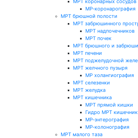
МРТ коронарных сосудов
МР-коронарография
МРТ брюшной полости
МРТ забрюшинного прост
МРТ надпочечников
МРТ почек
МРТ брюшного и забрюши
МРТ печени
МРТ поджелудочной желе
МРТ желчного пузыря
МР холангиография
МРТ селезенки
МРТ желудка
МРТ кишечника
МРТ прямой кишки
Гидро МРТ кишечник
МР-энтерография
МР-колонография
МРТ малого таза