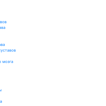
авов
ава
ава
суставов
о мозга
ы
а