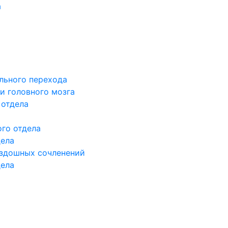
а
льного перехода
и головного мозга
 отдела
го отдела
дела
здошных сочленений
дела