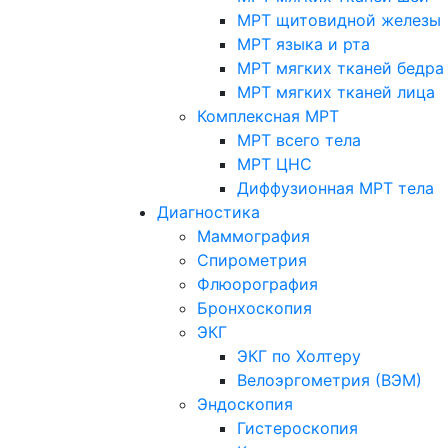
МРТ щитовидной железы
МРТ языка и рта
МРТ мягких тканей бедра
МРТ мягких тканей лица
Комплексная МРТ
МРТ всего тела
МРТ ЦНС
Диффузионная МРТ тела
Диагностика
Маммография
Спирометрия
Флюорография
Бронхоскопия
ЭКГ
ЭКГ по Холтеру
Велоэргометрия (ВЭМ)
Эндоскопия
Гистероскопия