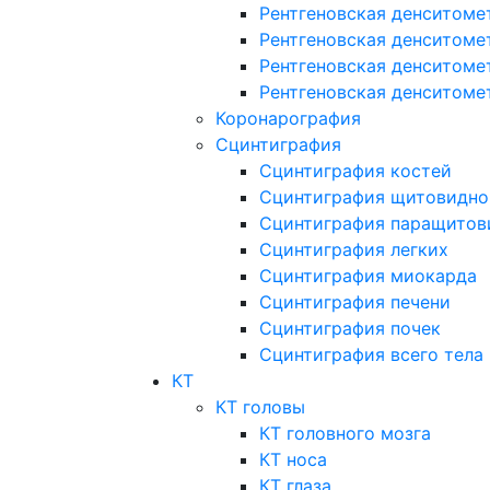
Рентгеновская денситоме
Рентгеновская денситоме
Рентгеновская денситоме
Рентгеновская денситоме
Коронарография
Сцинтиграфия
Сцинтиграфия костей
Сцинтиграфия щитовидно
Сцинтиграфия паращитов
Сцинтиграфия легких
Сцинтиграфия миокарда
Сцинтиграфия печени
Сцинтиграфия почек
Сцинтиграфия всего тела
КТ
КТ головы
КТ головного мозга
КТ носа
КТ глаза