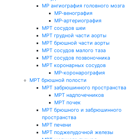
МР ангиография головного мозга
МР-венография
МР-артериография
МРТ сосудов шеи
МРТ грудной части аорты
МРТ брюшной части аорты
МРТ сосудов малого таза
МРТ сосудов позвоночника
МРТ коронарных сосудов
МР-коронарография
МРТ брюшной полости
МРТ забрюшинного пространства
МРТ надпочечников
МРТ почек
МРТ брюшного и забрюшинного
пространства
МРТ печени
МРТ поджелудочной железы