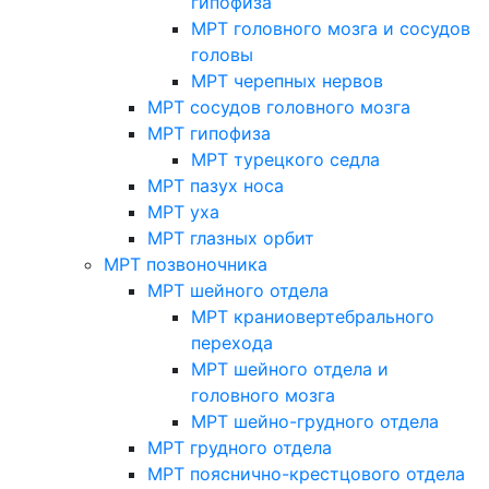
гипофиза
МРТ головного мозга и сосудов
головы
МРТ черепных нервов
МРТ сосудов головного мозга
МРТ гипофиза
МРТ турецкого седла
МРТ пазух носа
МРТ уха
МРТ глазных орбит
МРТ позвоночника
МРТ шейного отдела
МРТ краниовертебрального
перехода
МРТ шейного отдела и
головного мозга
МРТ шейно-грудного отдела
МРТ грудного отдела
МРТ пояснично-крестцового отдела