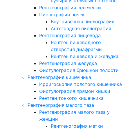
пузыря и желчных протоков
Рентгенография селезенки
Пиелография почек
Внутривенная пиелография
Антеградная пиелография
Рентгенография пищевода
Рентген пищеводного
отверстия диафрагмы
Рентген пищевода и желудка
Рентгенография желудка
Фистулография брюшной полости
Рентгенография кишечника
Ирригоскопия толстого кишечника
Фистулография прямой кишки
Рентген тонкого кишечника
Рентгенография малого таза
Рентгенография малого таза у
женщин
Рентгенография матки