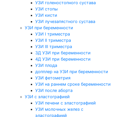
УЗИ голеностопного сустава
УЗИ стопы
УЗИ кисти
УЗИ лучезапястного сустава
УЗИ при беременности
УЗИ I триместра
УЗИ II триместра
УЗИ III триместра
3Д УЗИ при беременности
4Д УЗИ при беременности
УЗИ плода
допплер на УЗИ при беременности
УЗИ фетометрия
УЗИ на раннем сроке беременности
УЗИ после аборта
УЗИ с эластографией
УЗИ печени с эластографией
УЗИ молочных желез с
эластографией