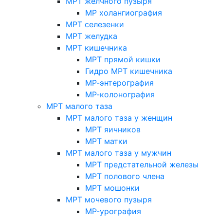
МРТ желчного пузыря
МР холангиография
МРТ селезенки
МРТ желудка
МРТ кишечника
МРТ прямой кишки
Гидро МРТ кишечника
МР-энтерография
МР-колонография
МРТ малого таза
МРТ малого таза у женщин
МРТ яичников
МРТ матки
МРТ малого таза у мужчин
МРТ предстательной железы
МРТ полового члена
МРТ мошонки
МРТ мочевого пузыря
МР-урография