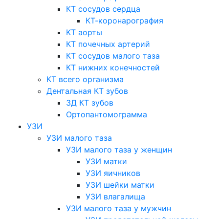
КТ сосудов сердца
КТ-коронарография
КТ аорты
КТ почечных артерий
КТ сосудов малого таза
КТ нижних конечностей
КТ всего организма
Дентальная КТ зубов
3Д КТ зубов
Ортопантомограмма
УЗИ
УЗИ малого таза
УЗИ малого таза у женщин
УЗИ матки
УЗИ яичников
УЗИ шейки матки
УЗИ влагалища
УЗИ малого таза у мужчин