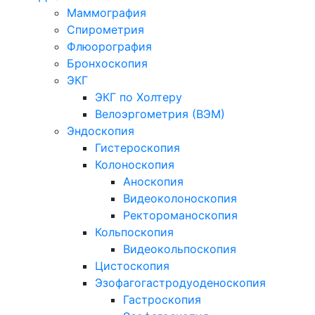
Маммография
Спирометрия
Флюорография
Бронхоскопия
ЭКГ
ЭКГ по Холтеру
Велоэргометрия (ВЭМ)
Эндоскопия
Гистероскопия
Колоноскопия
Аноскопия
Видеоколоноскопия
Ректороманоскопия
Кольпоскопия
Видеокольпоскопия
Цистоскопия
Эзофагогастродуоденоскопия
Гастроскопия