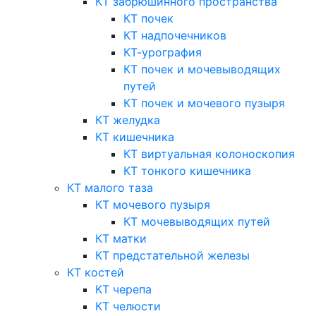
КТ забрюшинного пространства
КТ почек
КТ надпочечников
КТ-урография
КТ почек и мочевыводящих
путей
КТ почек и мочевого пузыря
КТ желудка
КТ кишечника
КТ виртуальная колоноскопия
КТ тонкого кишечника
КТ малого таза
КТ мочевого пузыря
КТ мочевыводящих путей
КТ матки
КТ предстательной железы
КТ костей
КТ черепа
КТ челюсти