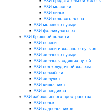
УЗИ предстательной железы
УЗИ мошонки
УЗИ яичек
УЗИ полового члена
УЗИ мочевого пузыря
УЗИ фолликулогенез
УЗИ брюшной полости
УЗИ печени
УЗИ печени и желчного пузыря
УЗИ желчного пузыря
УЗИ желчевыводящих путей
УЗИ поджелудочной железы
УЗИ селезёнки
УЗИ желудка
УЗИ кишечника
УЗИ аппендикса
УЗИ забрюшинного пространства
УЗИ почек
УЗИ надпочечников