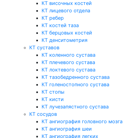
КТ височных костей
КТ лицевого отдела
КТ ребер
КТ костей таза
КТ берцовых костей
КТ денситометрия
КТ суставов
КТ коленного сустава
КТ плечевого сустава
КТ локтевого сустава
КТ тазобедренного сустава
КТ голеностопного сустава
КТ стопы
КТ кисти
КТ лучезапястного сустава
КТ сосудов
КТ ангиография головного мозга
КТ ангиография шеи
КТ ангиография легких