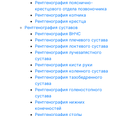
Рентгенография пояснично-
крестцового отдела позвоночника
Рентгенография копчика
Рентгенография крестца
Рентгенография суставов
Рентгенография ВНЧС
Рентгенография плечевого сустава
Рентгенография локтевого сустава
Рентгенография лучезапястного
сустава
Рентгенография кисти руки
Рентгенография коленного сустава
Рентгенография тазобедренного
сустава
Рентгенография голеностопного
сустава
Рентгенография нижних
конечностей
Рентгенография стопы