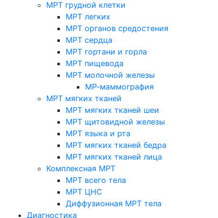
МРТ грудной клетки
МРТ легких
МРТ органов средостения
МРТ сердца
МРТ гортани и горла
МРТ пищевода
МРТ молочной железы
МР-маммография
МРТ мягких тканей
МРТ мягких тканей шеи
МРТ щитовидной железы
МРТ языка и рта
МРТ мягких тканей бедра
МРТ мягких тканей лица
Комплексная МРТ
МРТ всего тела
МРТ ЦНС
Диффузионная МРТ тела
Диагностика