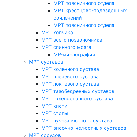
МРТ поясничного отдела
МРТ крестцово-подвздошных
сочленений
МРТ поясничного отдела
МРТ копчика
МРТ всего позвоночника
МРТ спинного мозга
МР-миелография
МРТ суставов
МРТ коленного сустава
МРТ плечевого сустава
МРТ локтевого сустава
МРТ тазобедренных суставов
МРТ голеностопного сустава
МРТ кисти
МРТ стопы
МРТ лучезапястного сустава
МРТ височно-челюстных суставов
МРТ сосудов