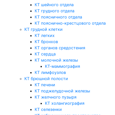
КТ шейного отдела
КТ грудного отдела
КТ поясничного отдела
КТ пояснично-крестцового отдела
КТ грудной клетки
КТ легких
КТ бронхов
КТ органов средостения
КТ сердца
КТ молочной железы
КТ-маммография
КТ лимфоузлов
КТ брюшной полости
КТ печени
КТ поджелудочной железы
КТ желчного пузыря
КТ холангиография
КТ селезенки