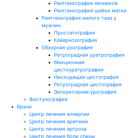
Рентгенография яичников
Рентгенография шейки матки
Рентгенография малого таза у
мужчин
Простатография
Кавернозография
Обзорная урография
Ретроградная уретрография
Микционная
цистоуретрография
Нисходящая цистография
Ретроградная цистография
Экскреторная урография
Фистулография
Врачи
Центр лечения аллергии
Центр лечения аритмии
Центр лечения артроза
Центр лечения боли спины