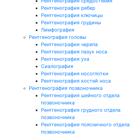
Рентгенография средостения
Рентгенография ребер
Рентгенография ключицы
Рентгенография грудины
Лимфография
Рентгенография головы
Рентгенография черепа
Рентгенография пазух носа
Рентгенография уха
Сиалография
Рентгенография носоглотки
Рентгенография костей носа
Рентгенография позвоночника
Рентгенография шейного отдела
позвоночника
Рентгенография грудного отдела
позвоночника
Рентгенография поясничного отдела
позвоночника