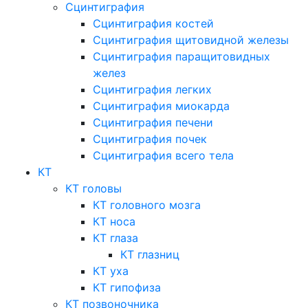
Сцинтиграфия
Сцинтиграфия костей
Сцинтиграфия щитовидной железы
Сцинтиграфия паращитовидных
желез
Сцинтиграфия легких
Сцинтиграфия миокарда
Сцинтиграфия печени
Сцинтиграфия почек
Сцинтиграфия всего тела
КТ
КТ головы
КТ головного мозга
КТ носа
КТ глаза
КТ глазниц
КТ уха
КТ гипофиза
КТ позвоночника