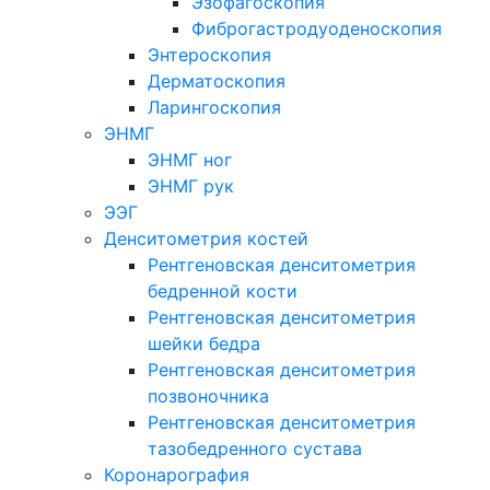
Эзофагоскопия
Фиброгастродуоденоскопия
Энтероскопия
Дерматоскопия
Ларингоскопия
ЭНМГ
ЭНМГ ног
ЭНМГ рук
ЭЭГ
Денситометрия костей
Рентгеновская денситометрия
бедренной кости
Рентгеновская денситометрия
шейки бедра
Рентгеновская денситометрия
позвоночника
Рентгеновская денситометрия
тазобедренного сустава
Коронарография