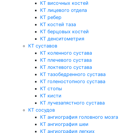
КТ височных костей
КТ лицевого отдела
КТ ребер
КТ костей таза
КТ берцовых костей
КТ денситометрия
КТ суставов
КТ коленного сустава
КТ плечевого сустава
КТ локтевого сустава
КТ тазобедренного сустава
КТ голеностопного сустава
КТ стопы
КТ кисти
КТ лучезапястного сустава
КТ сосудов
КТ ангиография головного мозга
КТ ангиография шеи
КТ ангиография легких