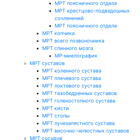
МРТ поясничного отдела
МРТ крестцово-подвздошных
сочленений
МРТ поясничного отдела
МРТ копчика
МРТ всего позвоночника
МРТ спинного мозга
МР-миелография
МРТ суставов
МРТ коленного сустава
МРТ плечевого сустава
МРТ локтевого сустава
МРТ тазобедренных суставов
МРТ голеностопного сустава
МРТ кисти
МРТ стопы
МРТ лучезапястного сустава
МРТ височно-челюстных суставов
МРТ сосудов