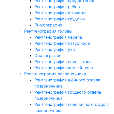
Рентгенография средостения
Рентгенография ребер
Рентгенография ключицы
Рентгенография грудины
Лимфография
Рентгенография головы
Рентгенография черепа
Рентгенография пазух носа
Рентгенография уха
Сиалография
Рентгенография носоглотки
Рентгенография костей носа
Рентгенография позвоночника
Рентгенография шейного отдела
позвоночника
Рентгенография грудного отдела
позвоночника
Рентгенография поясничного отдела
позвоночника