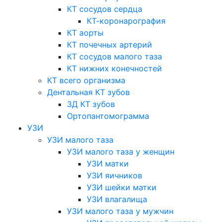
КТ сосудов сердца
КТ-коронарография
КТ аорты
КТ почечных артерий
КТ сосудов малого таза
КТ нижних конечностей
КТ всего организма
Дентальная КТ зубов
3Д КТ зубов
Ортопантомограмма
УЗИ
УЗИ малого таза
УЗИ малого таза у женщин
УЗИ матки
УЗИ яичников
УЗИ шейки матки
УЗИ влагалища
УЗИ малого таза у мужчин