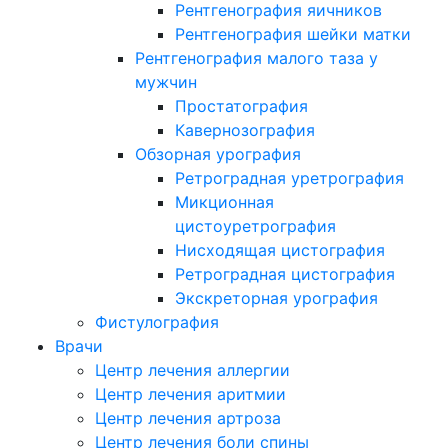
Рентгенография яичников
Рентгенография шейки матки
Рентгенография малого таза у
мужчин
Простатография
Кавернозография
Обзорная урография
Ретроградная уретрография
Микционная
цистоуретрография
Нисходящая цистография
Ретроградная цистография
Экскреторная урография
Фистулография
Врачи
Центр лечения аллергии
Центр лечения аритмии
Центр лечения артроза
Центр лечения боли спины