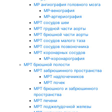
МР ангиография головного мозга
МР-венография
МР-артериография
МРТ сосудов шеи
МРТ грудной части аорты
МРТ брюшной части аорты
МРТ сосудов малого таза
МРТ сосудов позвоночника
МРТ коронарных сосудов
МР-коронарография
МРТ брюшной полости
МРТ забрюшинного пространства
МРТ надпочечников
МРТ почек
МРТ брюшного и забрюшинного
пространства
МРТ печени
МРТ поджелудочной железы