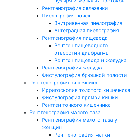
пузыря и желчных протоков
Рентгенография селезенки
Пиелография почек
Внутривенная пиелография
Антеградная пиелография
Рентгенография пищевода
Рентген пищеводного
отверстия диафрагмы
Рентген пищевода и желудка
Рентгенография желудка
Фистулография брюшной полости
Рентгенография кишечника
Ирригоскопия толстого кишечника
Фистулография прямой кишки
Рентген тонкого кишечника
Рентгенография малого таза
Рентгенография малого таза у
женщин
Рентгенография матки