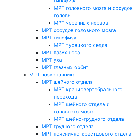
гипофиза
МРТ головного мозга и сосудов
головы
МРТ черепных нервов
МРТ сосудов головного мозга
МРТ гипофиза
МРТ турецкого седла
МРТ пазух носа
МРТ уха
МРТ глазных орбит
МРТ позвоночника
МРТ шейного отдела
МРТ краниовертебрального
перехода
МРТ шейного отдела и
головного мозга
МРТ шейно-грудного отдела
МРТ грудного отдела
МРТ пояснично-крестцового отдела