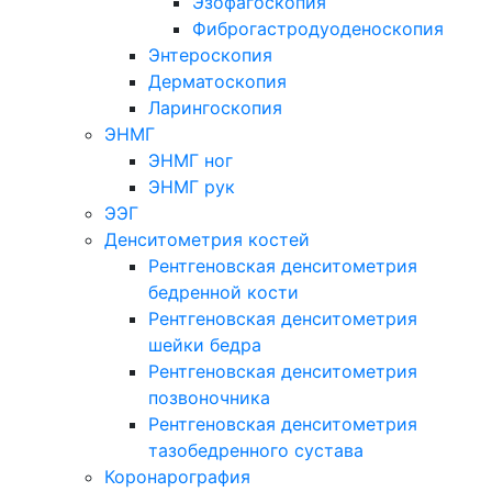
Эзофагоскопия
Фиброгастродуоденоскопия
Энтероскопия
Дерматоскопия
Ларингоскопия
ЭНМГ
ЭНМГ ног
ЭНМГ рук
ЭЭГ
Денситометрия костей
Рентгеновская денситометрия
бедренной кости
Рентгеновская денситометрия
шейки бедра
Рентгеновская денситометрия
позвоночника
Рентгеновская денситометрия
тазобедренного сустава
Коронарография