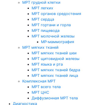
МРТ грудной клетки
МРТ легких
МРТ органов средостения
МРТ сердца
МРТ гортани и горла
МРТ пищевода
МРТ молочной железы
МР-маммография
МРТ мягких тканей
МРТ мягких тканей шеи
МРТ щитовидной железы
МРТ языка и рта
МРТ мягких тканей бедра
МРТ мягких тканей лица
Комплексная МРТ
МРТ всего тела
МРТ ЦНС
Диффузионная МРТ тела
Диагностика