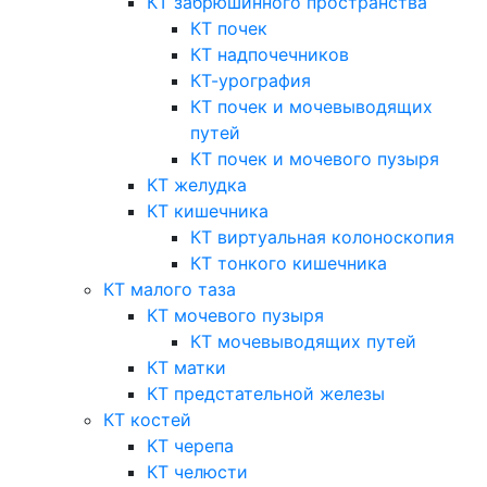
КТ забрюшинного пространства
КТ почек
КТ надпочечников
КТ-урография
КТ почек и мочевыводящих
путей
КТ почек и мочевого пузыря
КТ желудка
КТ кишечника
КТ виртуальная колоноскопия
КТ тонкого кишечника
КТ малого таза
КТ мочевого пузыря
КТ мочевыводящих путей
КТ матки
КТ предстательной железы
КТ костей
КТ черепа
КТ челюсти