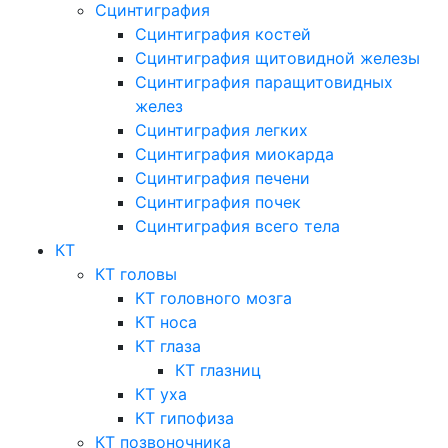
Сцинтиграфия
Сцинтиграфия костей
Сцинтиграфия щитовидной железы
Сцинтиграфия паращитовидных
желез
Сцинтиграфия легких
Сцинтиграфия миокарда
Сцинтиграфия печени
Сцинтиграфия почек
Сцинтиграфия всего тела
КТ
КТ головы
КТ головного мозга
КТ носа
КТ глаза
КТ глазниц
КТ уха
КТ гипофиза
КТ позвоночника