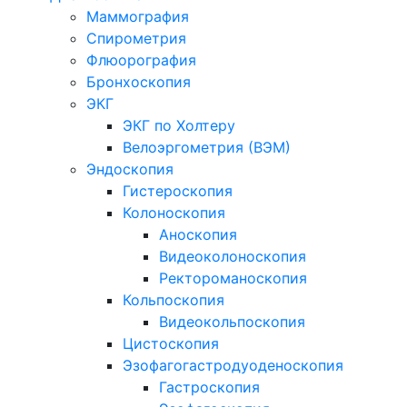
Маммография
Спирометрия
Флюорография
Бронхоскопия
ЭКГ
ЭКГ по Холтеру
Велоэргометрия (ВЭМ)
Эндоскопия
Гистероскопия
Колоноскопия
Аноскопия
Видеоколоноскопия
Ректороманоскопия
Кольпоскопия
Видеокольпоскопия
Цистоскопия
Эзофагогастродуоденоскопия
Гастроскопия