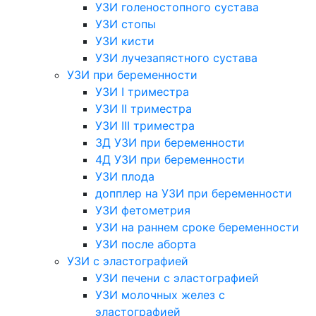
УЗИ голеностопного сустава
УЗИ стопы
УЗИ кисти
УЗИ лучезапястного сустава
УЗИ при беременности
УЗИ I триместра
УЗИ II триместра
УЗИ III триместра
3Д УЗИ при беременности
4Д УЗИ при беременности
УЗИ плода
допплер на УЗИ при беременности
УЗИ фетометрия
УЗИ на раннем сроке беременности
УЗИ после аборта
УЗИ с эластографией
УЗИ печени с эластографией
УЗИ молочных желез с
эластографией