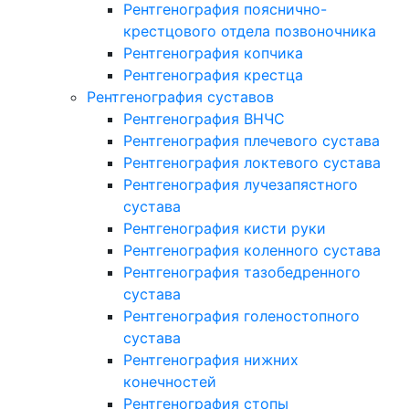
Рентгенография пояснично-
крестцового отдела позвоночника
Рентгенография копчика
Рентгенография крестца
Рентгенография суставов
Рентгенография ВНЧС
Рентгенография плечевого сустава
Рентгенография локтевого сустава
Рентгенография лучезапястного
сустава
Рентгенография кисти руки
Рентгенография коленного сустава
Рентгенография тазобедренного
сустава
Рентгенография голеностопного
сустава
Рентгенография нижних
конечностей
Рентгенография стопы