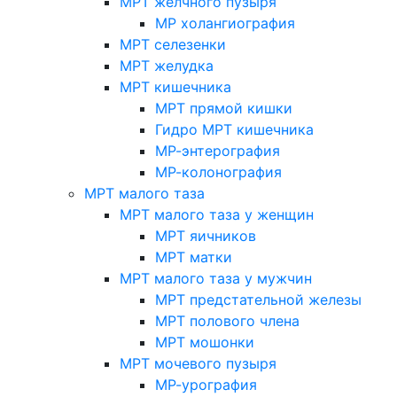
МРТ желчного пузыря
МР холангиография
МРТ селезенки
МРТ желудка
МРТ кишечника
МРТ прямой кишки
Гидро МРТ кишечника
МР-энтерография
МР-колонография
МРТ малого таза
МРТ малого таза у женщин
МРТ яичников
МРТ матки
МРТ малого таза у мужчин
МРТ предстательной железы
МРТ полового члена
МРТ мошонки
МРТ мочевого пузыря
МР-урография