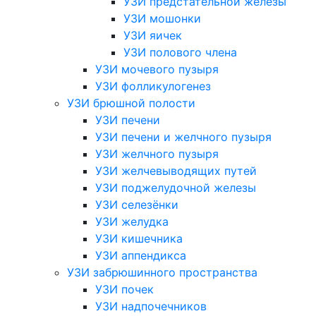
УЗИ предстательной железы
УЗИ мошонки
УЗИ яичек
УЗИ полового члена
УЗИ мочевого пузыря
УЗИ фолликулогенез
УЗИ брюшной полости
УЗИ печени
УЗИ печени и желчного пузыря
УЗИ желчного пузыря
УЗИ желчевыводящих путей
УЗИ поджелудочной железы
УЗИ селезёнки
УЗИ желудка
УЗИ кишечника
УЗИ аппендикса
УЗИ забрюшинного пространства
УЗИ почек
УЗИ надпочечников