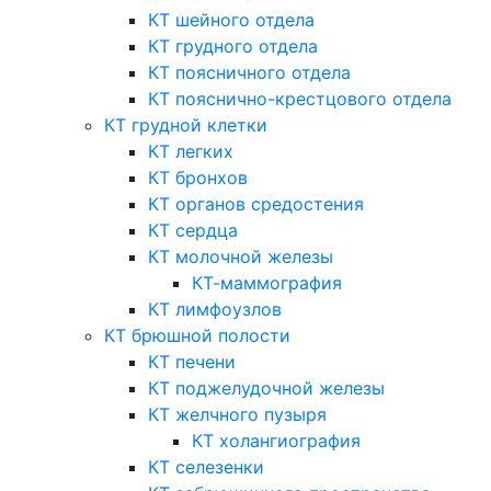
КТ шейного отдела
КТ грудного отдела
КТ поясничного отдела
КТ пояснично-крестцового отдела
КТ грудной клетки
КТ легких
КТ бронхов
КТ органов средостения
КТ сердца
КТ молочной железы
КТ-маммография
КТ лимфоузлов
КТ брюшной полости
КТ печени
КТ поджелудочной железы
КТ желчного пузыря
КТ холангиография
КТ селезенки