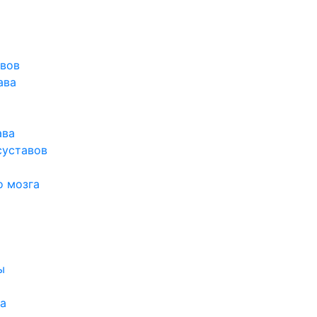
авов
ава
ава
суставов
о мозга
ы
а