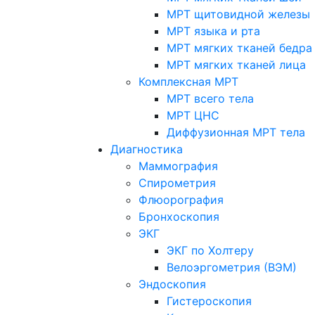
МРТ щитовидной железы
МРТ языка и рта
МРТ мягких тканей бедра
МРТ мягких тканей лица
Комплексная МРТ
МРТ всего тела
МРТ ЦНС
Диффузионная МРТ тела
Диагностика
Маммография
Спирометрия
Флюорография
Бронхоскопия
ЭКГ
ЭКГ по Холтеру
Велоэргометрия (ВЭМ)
Эндоскопия
Гистероскопия