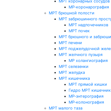
МРТ коронарных сосудов
МР-коронарография
МРТ брюшной полости
МРТ забрюшинного прост
МРТ надпочечников
МРТ почек
МРТ брюшного и забрюши
МРТ печени
МРТ поджелудочной желе
МРТ желчного пузыря
МР холангиография
МРТ селезенки
МРТ желудка
МРТ кишечника
МРТ прямой кишки
Гидро МРТ кишечник
МР-энтерография
МР-колонография
МРТ малого таза