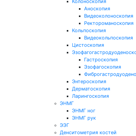
Колоноскопия
Аноскопия
Видеоколоноскопия
Ректороманоскопия
Кольпоскопия
Видеокольпоскопия
Цистоскопия
Эзофагогастродуоденоск
Гастроскопия
Эзофагоскопия
Фиброгастродуоден
Энтероскопия
Дерматоскопия
Ларингоскопия
ЭНМГ
ЭНМГ ног
ЭНМГ рук
ЭЭГ
Денситометрия костей