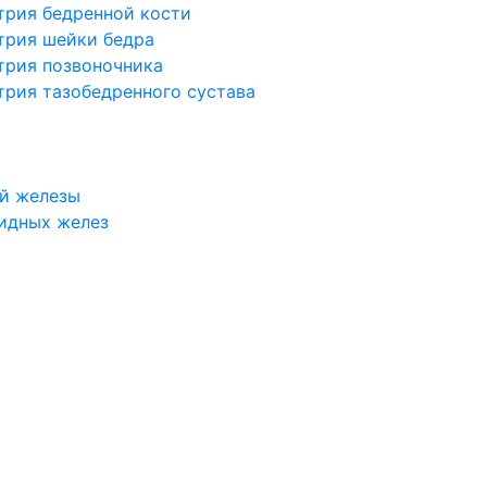
трия бедренной кости
трия шейки бедра
трия позвоночника
трия тазобедренного сустава
й железы
идных желез