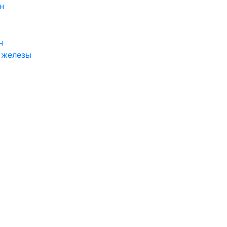
н
н
 железы