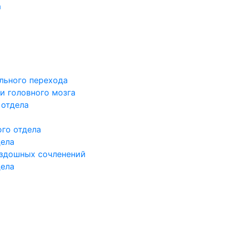
а
льного перехода
и головного мозга
 отдела
го отдела
дела
здошных сочленений
дела