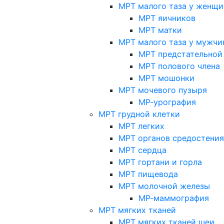
МРТ малого таза у женщи
МРТ яичников
МРТ матки
МРТ малого таза у мужчи
МРТ предстательной
МРТ полового члена
МРТ мошонки
МРТ мочевого пузыря
МР-урография
МРТ грудной клетки
МРТ легких
МРТ органов средостения
МРТ сердца
МРТ гортани и горла
МРТ пищевода
МРТ молочной железы
МР-маммография
МРТ мягких тканей
МРТ мягких тканей шеи