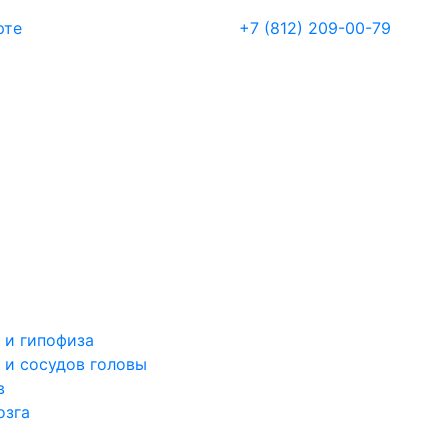
рте
+7 (812) 209-00-79
 и гипофиза
 и сосудов головы
в
озга