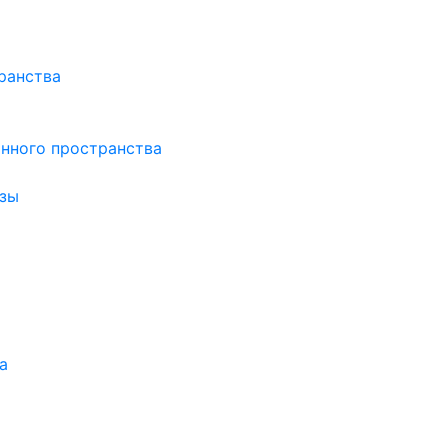
ранства
нного пространства
зы
а