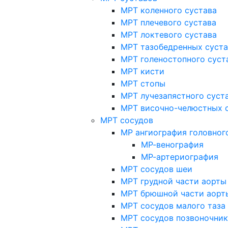
МРТ коленного сустава
МРТ плечевого сустава
МРТ локтевого сустава
МРТ тазобедренных суст
МРТ голеностопного суст
МРТ кисти
МРТ стопы
МРТ лучезапястного суст
МРТ височно-челюстных 
МРТ сосудов
МР ангиография головног
МР-венография
МР-артериография
МРТ сосудов шеи
МРТ грудной части аорты
МРТ брюшной части аорт
МРТ сосудов малого таза
МРТ сосудов позвоночник