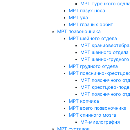
МРТ турецкого седл
МРТ пазух носа
МРТ уха
МРТ глазных орбит
МРТ позвоночника
МРТ шейного отдела
МРТ краниовертебра
МРТ шейного отдела 
МРТ шейно-грудного
МРТ грудного отдела
МРТ пояснично-крестцово
МРТ поясничного от
МРТ крестцово-подв
МРТ поясничного от
МРТ копчика
МРТ всего позвоночника
МРТ спинного мозга
МР-миелография
МРТ суставов