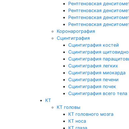
Рентгеновская денситоме
Рентгеновская денситоме
Рентгеновская денситоме
Рентгеновская денситоме
Коронарография
Сцинтиграфия
Сцинтиграфия костей
Сцинтиграфия щитовидно
Сцинтиграфия паращитов
Сцинтиграфия легких
Сцинтиграфия миокарда
Сцинтиграфия печени
Сцинтиграфия почек
Сцинтиграфия всего тела
КТ
КТ головы
КТ головного мозга
КТ носа
КТ глаза