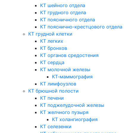
КТ шейного отдела
КТ грудного отдела
КТ поясничного отдела
КТ пояснично-крестцового отдела
КТ грудной клетки
КТ легких
КТ бронхов
КТ органов средостения
КТ сердца
КТ молочной железы
КТ-маммография
КТ лимфоузлов
КТ брюшной полости
КТ печени
КТ поджелудочной железы
КТ желчного пузыря
КТ холангиография
КТ селезенки