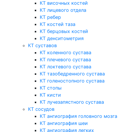
КТ височных костей
КТ лицевого отдела
КТ ребер
КТ костей таза
КТ берцовых костей
КТ денситометрия
КТ суставов
КТ коленного сустава
КТ плечевого сустава
КТ локтевого сустава
КТ тазобедренного сустава
КТ голеностопного сустава
КТ стопы
КТ кисти
КТ лучезапястного сустава
КТ сосудов
КТ ангиография головного мозга
КТ ангиография шеи
КТ ангиография легких