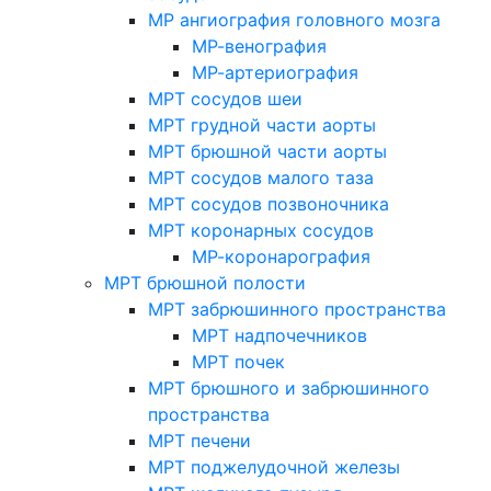
МР ангиография головного мозга
МР-венография
МР-артериография
МРТ сосудов шеи
МРТ грудной части аорты
МРТ брюшной части аорты
МРТ сосудов малого таза
МРТ сосудов позвоночника
МРТ коронарных сосудов
МР-коронарография
МРТ брюшной полости
МРТ забрюшинного пространства
МРТ надпочечников
МРТ почек
МРТ брюшного и забрюшинного
пространства
МРТ печени
МРТ поджелудочной железы