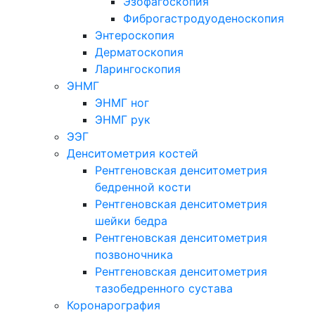
Эзофагоскопия
Фиброгастродуоденоскопия
Энтероскопия
Дерматоскопия
Ларингоскопия
ЭНМГ
ЭНМГ ног
ЭНМГ рук
ЭЭГ
Денситометрия костей
Рентгеновская денситометрия
бедренной кости
Рентгеновская денситометрия
шейки бедра
Рентгеновская денситометрия
позвоночника
Рентгеновская денситометрия
тазобедренного сустава
Коронарография