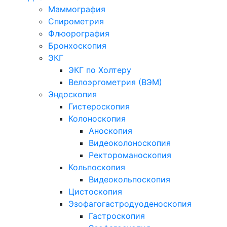
Маммография
Спирометрия
Флюорография
Бронхоскопия
ЭКГ
ЭКГ по Холтеру
Велоэргометрия (ВЭМ)
Эндоскопия
Гистероскопия
Колоноскопия
Аноскопия
Видеоколоноскопия
Ректороманоскопия
Кольпоскопия
Видеокольпоскопия
Цистоскопия
Эзофагогастродуоденоскопия
Гастроскопия