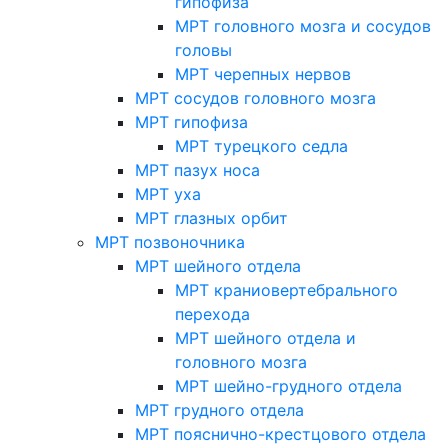
гипофиза
МРТ головного мозга и сосудов
головы
МРТ черепных нервов
МРТ сосудов головного мозга
МРТ гипофиза
МРТ турецкого седла
МРТ пазух носа
МРТ уха
МРТ глазных орбит
МРТ позвоночника
МРТ шейного отдела
МРТ краниовертебрального
перехода
МРТ шейного отдела и
головного мозга
МРТ шейно-грудного отдела
МРТ грудного отдела
МРТ пояснично-крестцового отдела