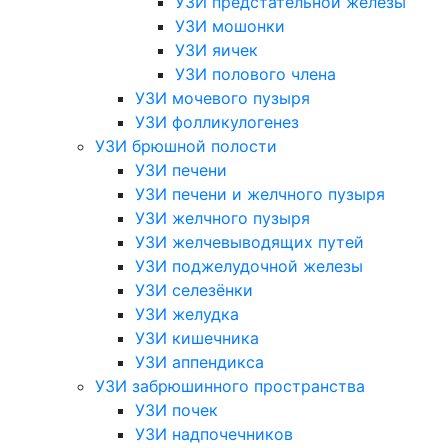
УЗИ предстательной железы
УЗИ мошонки
УЗИ яичек
УЗИ полового члена
УЗИ мочевого пузыря
УЗИ фолликулогенез
УЗИ брюшной полости
УЗИ печени
УЗИ печени и желчного пузыря
УЗИ желчного пузыря
УЗИ желчевыводящих путей
УЗИ поджелудочной железы
УЗИ селезёнки
УЗИ желудка
УЗИ кишечника
УЗИ аппендикса
УЗИ забрюшинного пространства
УЗИ почек
УЗИ надпочечников