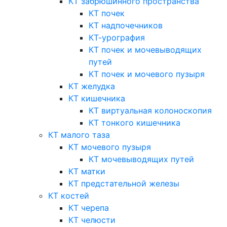
КТ забрюшинного пространства
КТ почек
КТ надпочечников
КТ-урография
КТ почек и мочевыводящих
путей
КТ почек и мочевого пузыря
КТ желудка
КТ кишечника
КТ виртуальная колоноскопия
КТ тонкого кишечника
КТ малого таза
КТ мочевого пузыря
КТ мочевыводящих путей
КТ матки
КТ предстательной железы
КТ костей
КТ черепа
КТ челюсти