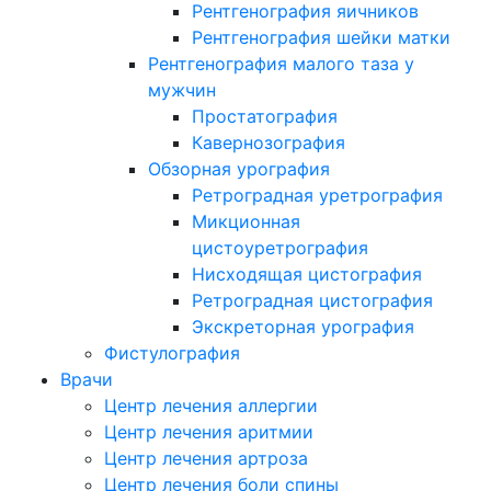
Рентгенография яичников
Рентгенография шейки матки
Рентгенография малого таза у
мужчин
Простатография
Кавернозография
Обзорная урография
Ретроградная уретрография
Микционная
цистоуретрография
Нисходящая цистография
Ретроградная цистография
Экскреторная урография
Фистулография
Врачи
Центр лечения аллергии
Центр лечения аритмии
Центр лечения артроза
Центр лечения боли спины