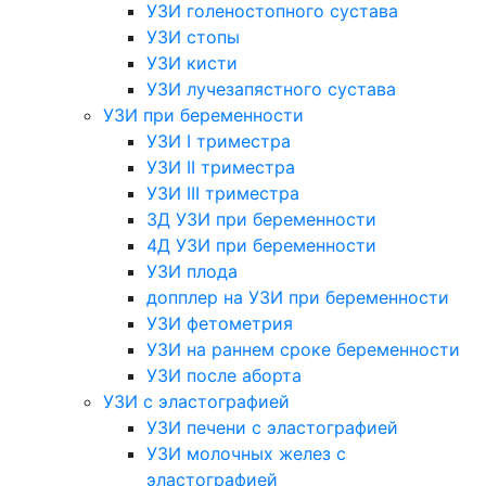
УЗИ голеностопного сустава
УЗИ стопы
УЗИ кисти
УЗИ лучезапястного сустава
УЗИ при беременности
УЗИ I триместра
УЗИ II триместра
УЗИ III триместра
3Д УЗИ при беременности
4Д УЗИ при беременности
УЗИ плода
допплер на УЗИ при беременности
УЗИ фетометрия
УЗИ на раннем сроке беременности
УЗИ после аборта
УЗИ с эластографией
УЗИ печени с эластографией
УЗИ молочных желез с
эластографией