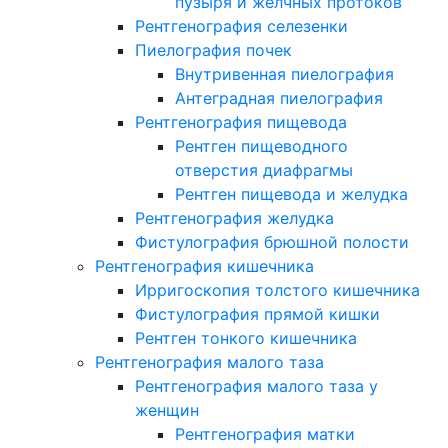
пузыря и желчных протоков
Рентгенография селезенки
Пиелография почек
Внутривенная пиелография
Антеградная пиелография
Рентгенография пищевода
Рентген пищеводного
отверстия диафрагмы
Рентген пищевода и желудка
Рентгенография желудка
Фистулография брюшной полости
Рентгенография кишечника
Ирригоскопия толстого кишечника
Фистулография прямой кишки
Рентген тонкого кишечника
Рентгенография малого таза
Рентгенография малого таза у
женщин
Рентгенография матки