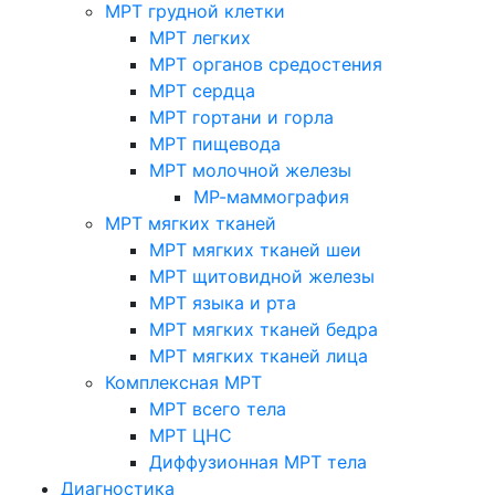
МРТ грудной клетки
МРТ легких
МРТ органов средостения
МРТ сердца
МРТ гортани и горла
МРТ пищевода
МРТ молочной железы
МР-маммография
МРТ мягких тканей
МРТ мягких тканей шеи
МРТ щитовидной железы
МРТ языка и рта
МРТ мягких тканей бедра
МРТ мягких тканей лица
Комплексная МРТ
МРТ всего тела
МРТ ЦНС
Диффузионная МРТ тела
Диагностика