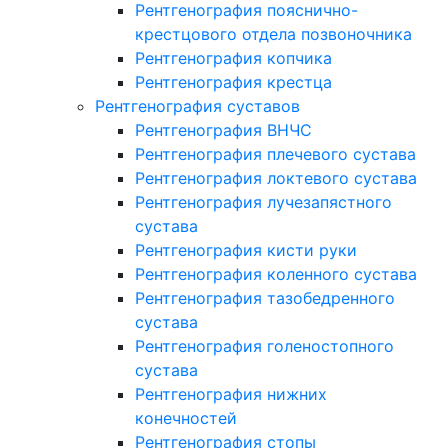
Рентгенография пояснично-
крестцового отдела позвоночника
Рентгенография копчика
Рентгенография крестца
Рентгенография суставов
Рентгенография ВНЧС
Рентгенография плечевого сустава
Рентгенография локтевого сустава
Рентгенография лучезапястного
сустава
Рентгенография кисти руки
Рентгенография коленного сустава
Рентгенография тазобедренного
сустава
Рентгенография голеностопного
сустава
Рентгенография нижних
конечностей
Рентгенография стопы