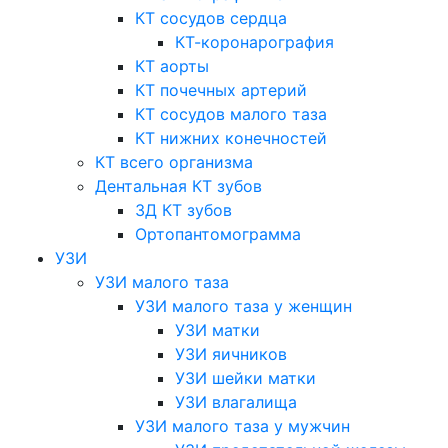
КТ сосудов сердца
КТ-коронарография
КТ аорты
КТ почечных артерий
КТ сосудов малого таза
КТ нижних конечностей
КТ всего организма
Дентальная КТ зубов
3Д КТ зубов
Ортопантомограмма
УЗИ
УЗИ малого таза
УЗИ малого таза у женщин
УЗИ матки
УЗИ яичников
УЗИ шейки матки
УЗИ влагалища
УЗИ малого таза у мужчин