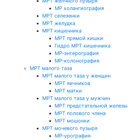
МРТ желчного пузыря
МР холангиография
МРТ селезенки
МРТ желудка
МРТ кишечника
МРТ прямой кишки
Гидро МРТ кишечника
МР-энтерография
МР-колонография
МРТ малого таза
МРТ малого таза у женщин
МРТ яичников
МРТ матки
МРТ малого таза у мужчин
МРТ предстательной железы
МРТ полового члена
МРТ мошонки
МРТ мочевого пузыря
МР-урография