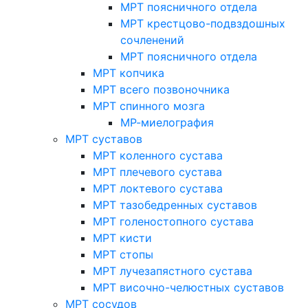
МРТ поясничного отдела
МРТ крестцово-подвздошных
сочленений
МРТ поясничного отдела
МРТ копчика
МРТ всего позвоночника
МРТ спинного мозга
МР-миелография
МРТ суставов
МРТ коленного сустава
МРТ плечевого сустава
МРТ локтевого сустава
МРТ тазобедренных суставов
МРТ голеностопного сустава
МРТ кисти
МРТ стопы
МРТ лучезапястного сустава
МРТ височно-челюстных суставов
МРТ сосудов