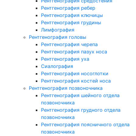
Рентгенография средостения
Рентгенография ребер
Рентгенография ключицы
Рентгенография грудины
Лимфография
Рентгенография головы
Рентгенография черепа
Рентгенография пазух носа
Рентгенография уха
Сиалография
Рентгенография носоглотки
Рентгенография костей носа
Рентгенография позвоночника
Рентгенография шейного отдела
позвоночника
Рентгенография грудного отдела
позвоночника
Рентгенография поясничного отдела
позвоночника