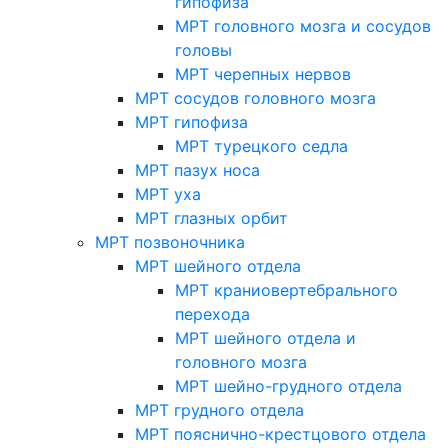
гипофиза
МРТ головного мозга и сосудов
головы
МРТ черепных нервов
МРТ сосудов головного мозга
МРТ гипофиза
МРТ турецкого седла
МРТ пазух носа
МРТ уха
МРТ глазных орбит
МРТ позвоночника
МРТ шейного отдела
МРТ краниовертебрального
перехода
МРТ шейного отдела и
головного мозга
МРТ шейно-грудного отдела
МРТ грудного отдела
МРТ пояснично-крестцового отдела