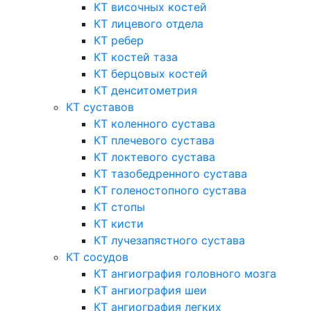
КТ височных костей
КТ лицевого отдела
КТ ребер
КТ костей таза
КТ берцовых костей
КТ денситометрия
КТ суставов
КТ коленного сустава
КТ плечевого сустава
КТ локтевого сустава
КТ тазобедренного сустава
КТ голеностопного сустава
КТ стопы
КТ кисти
КТ лучезапястного сустава
КТ сосудов
КТ ангиография головного мозга
КТ ангиография шеи
КТ ангиография легких