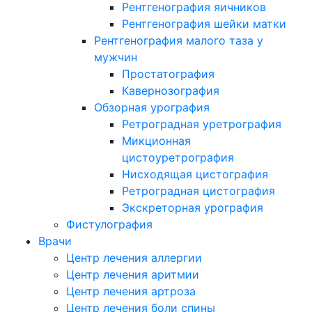
Рентгенография яичников
Рентгенография шейки матки
Рентгенография малого таза у
мужчин
Простатография
Кавернозография
Обзорная урография
Ретроградная уретрография
Микционная
цистоуретрография
Нисходящая цистография
Ретроградная цистография
Экскреторная урография
Фистулография
Врачи
Центр лечения аллергии
Центр лечения аритмии
Центр лечения артроза
Центр лечения боли спины