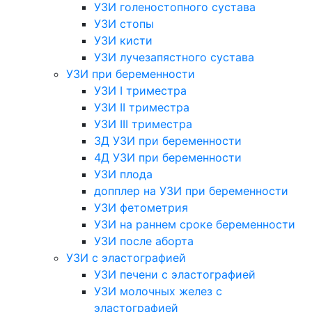
УЗИ голеностопного сустава
УЗИ стопы
УЗИ кисти
УЗИ лучезапястного сустава
УЗИ при беременности
УЗИ I триместра
УЗИ II триместра
УЗИ III триместра
3Д УЗИ при беременности
4Д УЗИ при беременности
УЗИ плода
допплер на УЗИ при беременности
УЗИ фетометрия
УЗИ на раннем сроке беременности
УЗИ после аборта
УЗИ с эластографией
УЗИ печени с эластографией
УЗИ молочных желез с
эластографией