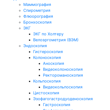
Маммография
Спирометрия
Флюорография
Бронхоскопия
ЭКГ
ЭКГ по Холтеру
Велоэргометрия (ВЭМ)
Эндоскопия
Гистероскопия
Колоноскопия
Аноскопия
Видеоколоноскопия
Ректороманоскопия
Кольпоскопия
Видеокольпоскопия
Цистоскопия
Эзофагогастродуоденоскопия
Гастроскопия