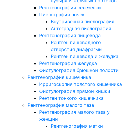
пузыря и желчных протоков
Рентгенография селезенки
Пиелография почек
Внутривенная пиелография
Антеградная пиелография
Рентгенография пищевода
Рентген пищеводного
отверстия диафрагмы
Рентген пищевода и желудка
Рентгенография желудка
Фистулография брюшной полости
Рентгенография кишечника
Ирригоскопия толстого кишечника
Фистулография прямой кишки
Рентген тонкого кишечника
Рентгенография малого таза
Рентгенография малого таза у
женщин
Рентгенография матки