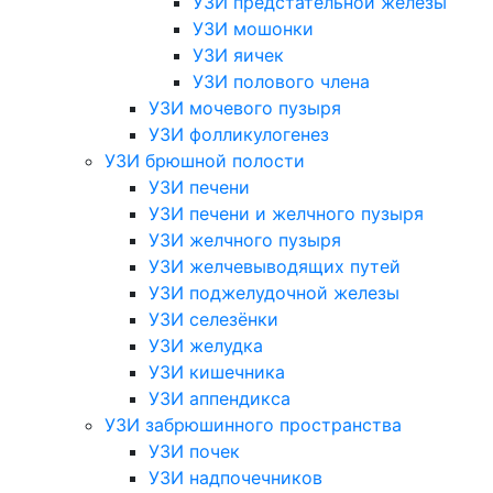
УЗИ предстательной железы
УЗИ мошонки
УЗИ яичек
УЗИ полового члена
УЗИ мочевого пузыря
УЗИ фолликулогенез
УЗИ брюшной полости
УЗИ печени
УЗИ печени и желчного пузыря
УЗИ желчного пузыря
УЗИ желчевыводящих путей
УЗИ поджелудочной железы
УЗИ селезёнки
УЗИ желудка
УЗИ кишечника
УЗИ аппендикса
УЗИ забрюшинного пространства
УЗИ почек
УЗИ надпочечников