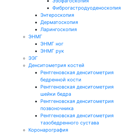
Эзофагоскопия
Фиброгастродуоденоскопия
Энтероскопия
Дерматоскопия
Ларингоскопия
ЭНМГ
ЭНМГ ног
ЭНМГ рук
ЭЭГ
Денситометрия костей
Рентгеновская денситометрия
бедренной кости
Рентгеновская денситометрия
шейки бедра
Рентгеновская денситометрия
позвоночника
Рентгеновская денситометрия
тазобедренного сустава
Коронарография