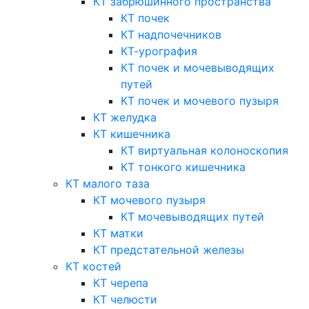
КТ забрюшинного пространства
КТ почек
КТ надпочечников
КТ-урография
КТ почек и мочевыводящих
путей
КТ почек и мочевого пузыря
КТ желудка
КТ кишечника
КТ виртуальная колоноскопия
КТ тонкого кишечника
КТ малого таза
КТ мочевого пузыря
КТ мочевыводящих путей
КТ матки
КТ предстательной железы
КТ костей
КТ черепа
КТ челюсти