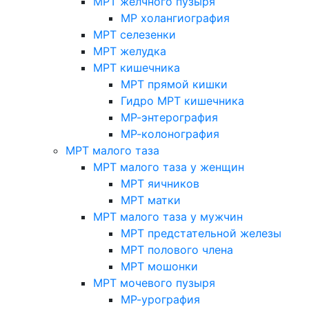
МРТ желчного пузыря
МР холангиография
МРТ селезенки
МРТ желудка
МРТ кишечника
МРТ прямой кишки
Гидро МРТ кишечника
МР-энтерография
МР-колонография
МРТ малого таза
МРТ малого таза у женщин
МРТ яичников
МРТ матки
МРТ малого таза у мужчин
МРТ предстательной железы
МРТ полового члена
МРТ мошонки
МРТ мочевого пузыря
МР-урография