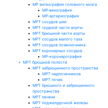
МР ангиография головного мозга
МР-венография
МР-артериография
МРТ сосудов шеи
МРТ грудной части аорты
МРТ брюшной части аорты
МРТ сосудов малого таза
МРТ сосудов позвоночника
МРТ коронарных сосудов
МР-коронарография
МРТ брюшной полости
МРТ забрюшинного пространства
МРТ надпочечников
МРТ почек
МРТ брюшного и забрюшинного
пространства
МРТ печени
МРТ поджелудочной железы