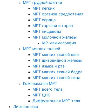
МРТ грудной клетки
МРТ легких
МРТ органов средостения
МРТ сердца
МРТ гортани и горла
МРТ пищевода
МРТ молочной железы
МР-маммография
МРТ мягких тканей
МРТ мягких тканей шеи
МРТ щитовидной железы
МРТ языка и рта
МРТ мягких тканей бедра
МРТ мягких тканей лица
Комплексная МРТ
МРТ всего тела
МРТ ЦНС
Диффузионная МРТ тела
Диагностика