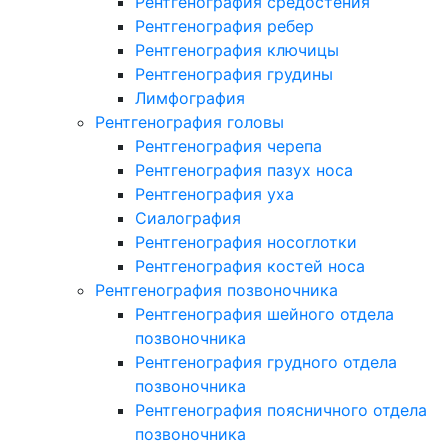
Рентгенография средостения
Рентгенография ребер
Рентгенография ключицы
Рентгенография грудины
Лимфография
Рентгенография головы
Рентгенография черепа
Рентгенография пазух носа
Рентгенография уха
Сиалография
Рентгенография носоглотки
Рентгенография костей носа
Рентгенография позвоночника
Рентгенография шейного отдела
позвоночника
Рентгенография грудного отдела
позвоночника
Рентгенография поясничного отдела
позвоночника