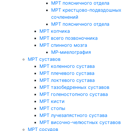
МРТ поясничного отдела
МРТ крестцово-подвздошных
сочленений
МРТ поясничного отдела
МРТ копчика
МРТ всего позвоночника
МРТ спинного мозга
МР-миелография
МРТ суставов
МРТ коленного сустава
МРТ плечевого сустава
МРТ локтевого сустава
МРТ тазобедренных суставов
МРТ голеностопного сустава
МРТ кисти
МРТ стопы
МРТ лучезапястного сустава
МРТ височно-челюстных суставов
МРТ сосудов