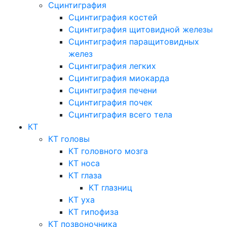
Сцинтиграфия
Сцинтиграфия костей
Сцинтиграфия щитовидной железы
Сцинтиграфия паращитовидных
желез
Сцинтиграфия легких
Сцинтиграфия миокарда
Сцинтиграфия печени
Сцинтиграфия почек
Сцинтиграфия всего тела
КТ
КТ головы
КТ головного мозга
КТ носа
КТ глаза
КТ глазниц
КТ уха
КТ гипофиза
КТ позвоночника