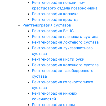
Рентгенография пояснично-
крестцового отдела позвоночника
Рентгенография копчика
Рентгенография крестца
Рентгенография суставов
Рентгенография ВНЧС
Рентгенография плечевого сустава
Рентгенография локтевого сустава
Рентгенография лучезапястного
сустава
Рентгенография кисти руки
Рентгенография коленного сустава
Рентгенография тазобедренного
сустава
Рентгенография голеностопного
сустава
Рентгенография нижних
конечностей
Рентгенография стопы