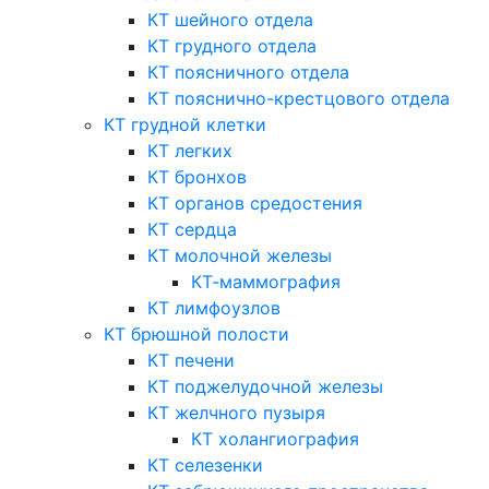
КТ шейного отдела
КТ грудного отдела
КТ поясничного отдела
КТ пояснично-крестцового отдела
КТ грудной клетки
КТ легких
КТ бронхов
КТ органов средостения
КТ сердца
КТ молочной железы
КТ-маммография
КТ лимфоузлов
КТ брюшной полости
КТ печени
КТ поджелудочной железы
КТ желчного пузыря
КТ холангиография
КТ селезенки