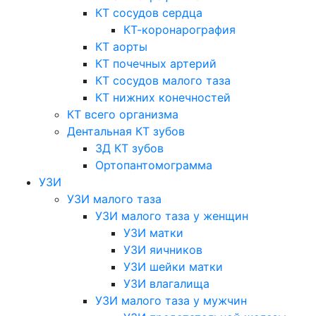
КТ сосудов сердца
КТ-коронарография
КТ аорты
КТ почечных артерий
КТ сосудов малого таза
КТ нижних конечностей
КТ всего организма
Дентальная КТ зубов
3Д КТ зубов
Ортопантомограмма
УЗИ
УЗИ малого таза
УЗИ малого таза у женщин
УЗИ матки
УЗИ яичников
УЗИ шейки матки
УЗИ влагалища
УЗИ малого таза у мужчин