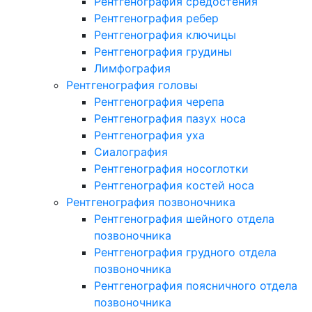
Рентгенография средостения
Рентгенография ребер
Рентгенография ключицы
Рентгенография грудины
Лимфография
Рентгенография головы
Рентгенография черепа
Рентгенография пазух носа
Рентгенография уха
Сиалография
Рентгенография носоглотки
Рентгенография костей носа
Рентгенография позвоночника
Рентгенография шейного отдела
позвоночника
Рентгенография грудного отдела
позвоночника
Рентгенография поясничного отдела
позвоночника