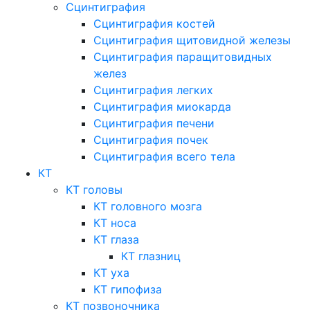
Сцинтиграфия
Сцинтиграфия костей
Сцинтиграфия щитовидной железы
Сцинтиграфия паращитовидных
желез
Сцинтиграфия легких
Сцинтиграфия миокарда
Сцинтиграфия печени
Сцинтиграфия почек
Сцинтиграфия всего тела
КТ
КТ головы
КТ головного мозга
КТ носа
КТ глаза
КТ глазниц
КТ уха
КТ гипофиза
КТ позвоночника