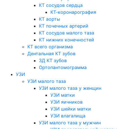
КТ сосудов сердца
КТ-коронарография
КТ аорты
КТ почечных артерий
КТ сосудов малого таза
КТ нижних конечностей
КТ всего организма
Дентальная КТ зубов
3Д КТ зубов
Ортопантомограмма
УЗИ
УЗИ малого таза
УЗИ малого таза у женщин
УЗИ матки
УЗИ яичников
УЗИ шейки матки
УЗИ влагалища
УЗИ малого таза у мужчин