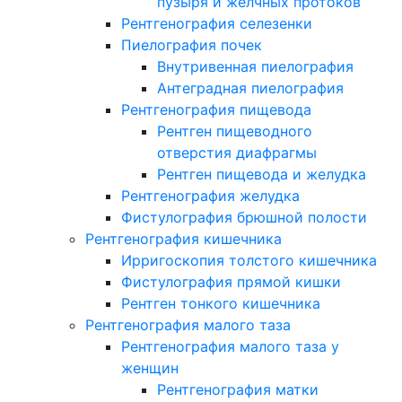
пузыря и желчных протоков
Рентгенография селезенки
Пиелография почек
Внутривенная пиелография
Антеградная пиелография
Рентгенография пищевода
Рентген пищеводного
отверстия диафрагмы
Рентген пищевода и желудка
Рентгенография желудка
Фистулография брюшной полости
Рентгенография кишечника
Ирригоскопия толстого кишечника
Фистулография прямой кишки
Рентген тонкого кишечника
Рентгенография малого таза
Рентгенография малого таза у
женщин
Рентгенография матки