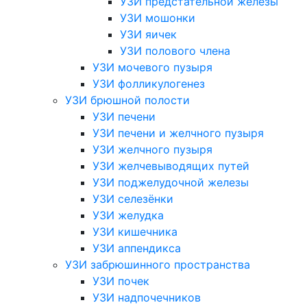
УЗИ предстательной железы
УЗИ мошонки
УЗИ яичек
УЗИ полового члена
УЗИ мочевого пузыря
УЗИ фолликулогенез
УЗИ брюшной полости
УЗИ печени
УЗИ печени и желчного пузыря
УЗИ желчного пузыря
УЗИ желчевыводящих путей
УЗИ поджелудочной железы
УЗИ селезёнки
УЗИ желудка
УЗИ кишечника
УЗИ аппендикса
УЗИ забрюшинного пространства
УЗИ почек
УЗИ надпочечников