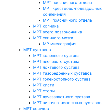
МРТ поясничного отдела
МРТ крестцово-подвздошных
сочленений
МРТ поясничного отдела
МРТ копчика
МРТ всего позвоночника
МРТ спинного мозга
МР-миелография
МРТ суставов
МРТ коленного сустава
МРТ плечевого сустава
МРТ локтевого сустава
МРТ тазобедренных суставов
МРТ голеностопного сустава
МРТ кисти
МРТ стопы
МРТ лучезапястного сустава
МРТ височно-челюстных суставов
МРТ сосудов