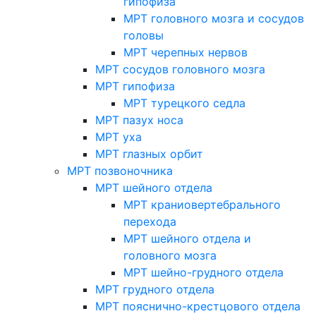
гипофиза
МРТ головного мозга и сосудов
головы
МРТ черепных нервов
МРТ сосудов головного мозга
МРТ гипофиза
МРТ турецкого седла
МРТ пазух носа
МРТ уха
МРТ глазных орбит
МРТ позвоночника
МРТ шейного отдела
МРТ краниовертебрального
перехода
МРТ шейного отдела и
головного мозга
МРТ шейно-грудного отдела
МРТ грудного отдела
МРТ пояснично-крестцового отдела