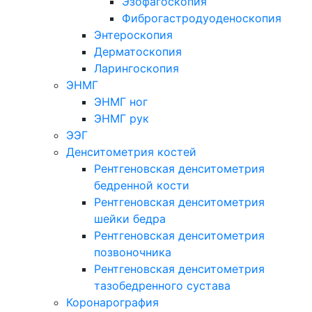
Эзофагоскопия
Фиброгастродуоденоскопия
Энтероскопия
Дерматоскопия
Ларингоскопия
ЭНМГ
ЭНМГ ног
ЭНМГ рук
ЭЭГ
Денситометрия костей
Рентгеновская денситометрия
бедренной кости
Рентгеновская денситометрия
шейки бедра
Рентгеновская денситометрия
позвоночника
Рентгеновская денситометрия
тазобедренного сустава
Коронарография