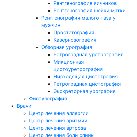
Рентгенография яичников
Рентгенография шейки матки
Рентгенография малого таза у
мужчин
Простатография
Кавернозография
Обзорная урография
Ретроградная уретрография
Микционная
цистоуретрография
Нисходящая цистография
Ретроградная цистография
Экскреторная урография
Фистулография
Врачи
Центр лечения аллергии
Центр лечения аритмии
Центр лечения артроза
Центр лечения боли спины