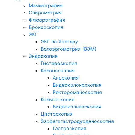
Маммография
Спирометрия
Флюорография
Бронхоскопия
ЭКГ
ЭКГ по Холтеру
Велоэргометрия (ВЭМ)
Эндоскопия
Гистероскопия
Колоноскопия
Аноскопия
Видеоколоноскопия
Ректороманоскопия
Кольпоскопия
Видеокольпоскопия
Цистоскопия
Эзофагогастродуоденоскопия
Гастроскопия