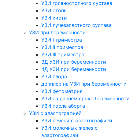
УЗИ голеностопного сустава
УЗИ стопы
УЗИ кисти
УЗИ лучезапястного сустава
УЗИ при беременности
УЗИ I триместра
УЗИ II триместра
УЗИ III триместра
3Д УЗИ при беременности
4Д УЗИ при беременности
УЗИ плода
допплер на УЗИ при беременности
УЗИ фетометрия
УЗИ на раннем сроке беременности
УЗИ после аборта
УЗИ с эластографией
УЗИ печени с эластографией
УЗИ молочных желез с
эластографией