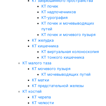
КТ забрюшинного пространства
КТ почек
КТ надпочечников
КТ-урография
КТ почек и мочевыводящих
путей
КТ почек и мочевого пузыря
КТ желудка
КТ кишечника
КТ виртуальная колоноскопия
КТ тонкого кишечника
КТ малого таза
КТ мочевого пузыря
КТ мочевыводящих путей
КТ матки
КТ предстательной железы
КТ костей
КТ черепа
КТ челюсти