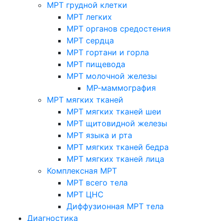
МРТ грудной клетки
МРТ легких
МРТ органов средостения
МРТ сердца
МРТ гортани и горла
МРТ пищевода
МРТ молочной железы
МР-маммография
МРТ мягких тканей
МРТ мягких тканей шеи
МРТ щитовидной железы
МРТ языка и рта
МРТ мягких тканей бедра
МРТ мягких тканей лица
Комплексная МРТ
МРТ всего тела
МРТ ЦНС
Диффузионная МРТ тела
Диагностика