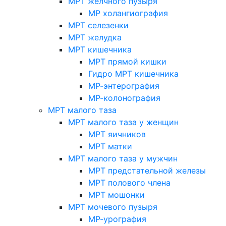
МРТ желчного пузыря
МР холангиография
МРТ селезенки
МРТ желудка
МРТ кишечника
МРТ прямой кишки
Гидро МРТ кишечника
МР-энтерография
МР-колонография
МРТ малого таза
МРТ малого таза у женщин
МРТ яичников
МРТ матки
МРТ малого таза у мужчин
МРТ предстательной железы
МРТ полового члена
МРТ мошонки
МРТ мочевого пузыря
МР-урография