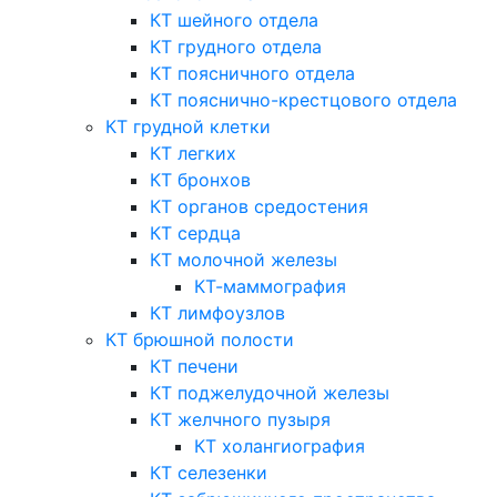
КТ шейного отдела
КТ грудного отдела
КТ поясничного отдела
КТ пояснично-крестцового отдела
КТ грудной клетки
КТ легких
КТ бронхов
КТ органов средостения
КТ сердца
КТ молочной железы
КТ-маммография
КТ лимфоузлов
КТ брюшной полости
КТ печени
КТ поджелудочной железы
КТ желчного пузыря
КТ холангиография
КТ селезенки