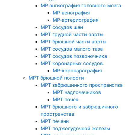
МР ангиография головного мозга
МР-венография
МР-артериография
МРТ сосудов шеи
МРТ грудной части аорты
МРТ брюшной части аорты
МРТ сосудов малого таза
МРТ сосудов позвоночника
МРТ коронарных сосудов
МР-коронарография
МРТ брюшной полости
МРТ забрюшинного пространства
МРТ надпочечников
МРТ почек
МРТ брюшного и забрюшинного
пространства
МРТ печени
МРТ поджелудочной железы