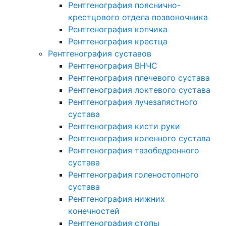
Рентгенография пояснично-
крестцового отдела позвоночника
Рентгенография копчика
Рентгенография крестца
Рентгенография суставов
Рентгенография ВНЧС
Рентгенография плечевого сустава
Рентгенография локтевого сустава
Рентгенография лучезапястного
сустава
Рентгенография кисти руки
Рентгенография коленного сустава
Рентгенография тазобедренного
сустава
Рентгенография голеностопного
сустава
Рентгенография нижних
конечностей
Рентгенография стопы