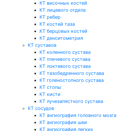
КТ височных костей
КТ лицевого отдела
КТ ребер
КТ костей таза
КТ берцовых костей
КТ денситометрия
КТ суставов
КТ коленного сустава
КТ плечевого сустава
КТ локтевого сустава
КТ тазобедренного сустава
КТ голеностопного сустава
КТ стопы
КТ кисти
КТ лучезапястного сустава
КТ сосудов
КТ ангиография головного мозга
КТ ангиография шеи
КТ ангиография легких