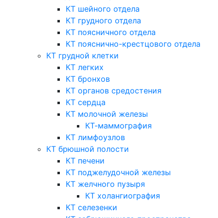
КТ шейного отдела
КТ грудного отдела
КТ поясничного отдела
КТ пояснично-крестцового отдела
КТ грудной клетки
КТ легких
КТ бронхов
КТ органов средостения
КТ сердца
КТ молочной железы
КТ-маммография
КТ лимфоузлов
КТ брюшной полости
КТ печени
КТ поджелудочной железы
КТ желчного пузыря
КТ холангиография
КТ селезенки