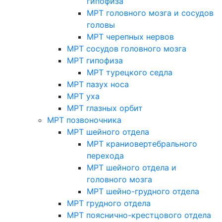
гипофиза
МРТ головного мозга и сосудов
головы
МРТ черепных нервов
МРТ сосудов головного мозга
МРТ гипофиза
МРТ турецкого седла
МРТ пазух носа
МРТ уха
МРТ глазных орбит
МРТ позвоночника
МРТ шейного отдела
МРТ краниовертебрального
перехода
МРТ шейного отдела и
головного мозга
МРТ шейно-грудного отдела
МРТ грудного отдела
МРТ пояснично-крестцового отдела