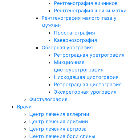
Рентгенография яичников
Рентгенография шейки матки
Рентгенография малого таза у
мужчин
Простатография
Кавернозография
Обзорная урография
Ретроградная уретрография
Микционная
цистоуретрография
Нисходящая цистография
Ретроградная цистография
Экскреторная урография
Фистулография
Врачи
Центр лечения аллергии
Центр лечения аритмии
Центр лечения артроза
Центр лечения боли спины