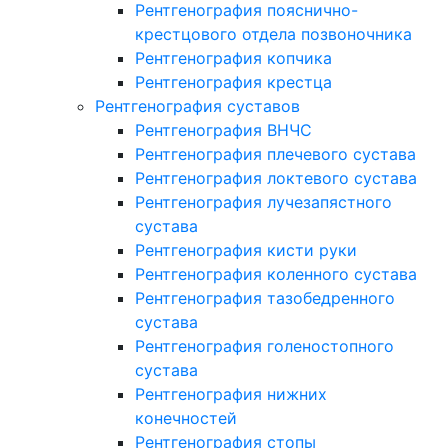
Рентгенография пояснично-
крестцового отдела позвоночника
Рентгенография копчика
Рентгенография крестца
Рентгенография суставов
Рентгенография ВНЧС
Рентгенография плечевого сустава
Рентгенография локтевого сустава
Рентгенография лучезапястного
сустава
Рентгенография кисти руки
Рентгенография коленного сустава
Рентгенография тазобедренного
сустава
Рентгенография голеностопного
сустава
Рентгенография нижних
конечностей
Рентгенография стопы