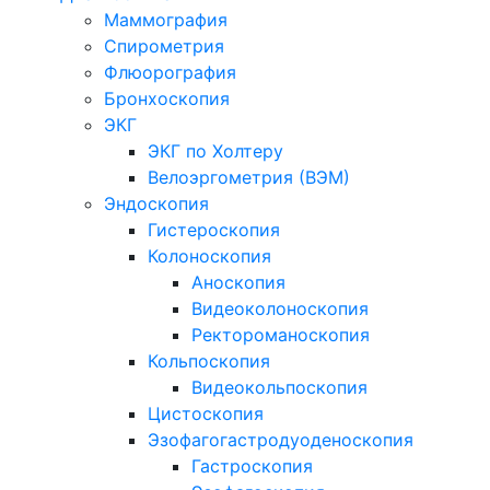
Маммография
Спирометрия
Флюорография
Бронхоскопия
ЭКГ
ЭКГ по Холтеру
Велоэргометрия (ВЭМ)
Эндоскопия
Гистероскопия
Колоноскопия
Аноскопия
Видеоколоноскопия
Ректороманоскопия
Кольпоскопия
Видеокольпоскопия
Цистоскопия
Эзофагогастродуоденоскопия
Гастроскопия