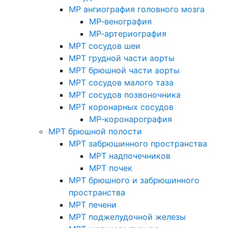
МР ангиография головного мозга
МР-венография
МР-артериография
МРТ сосудов шеи
МРТ грудной части аорты
МРТ брюшной части аорты
МРТ сосудов малого таза
МРТ сосудов позвоночника
МРТ коронарных сосудов
МР-коронарография
МРТ брюшной полости
МРТ забрюшинного пространства
МРТ надпочечников
МРТ почек
МРТ брюшного и забрюшинного
пространства
МРТ печени
МРТ поджелудочной железы