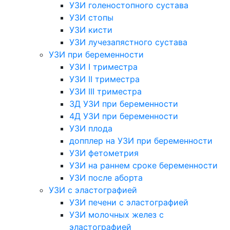
УЗИ голеностопного сустава
УЗИ стопы
УЗИ кисти
УЗИ лучезапястного сустава
УЗИ при беременности
УЗИ I триместра
УЗИ II триместра
УЗИ III триместра
3Д УЗИ при беременности
4Д УЗИ при беременности
УЗИ плода
допплер на УЗИ при беременности
УЗИ фетометрия
УЗИ на раннем сроке беременности
УЗИ после аборта
УЗИ с эластографией
УЗИ печени с эластографией
УЗИ молочных желез с
эластографией