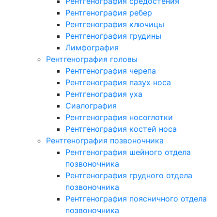
Рентгенография средостения
Рентгенография ребер
Рентгенография ключицы
Рентгенография грудины
Лимфография
Рентгенография головы
Рентгенография черепа
Рентгенография пазух носа
Рентгенография уха
Сиалография
Рентгенография носоглотки
Рентгенография костей носа
Рентгенография позвоночника
Рентгенография шейного отдела
позвоночника
Рентгенография грудного отдела
позвоночника
Рентгенография поясничного отдела
позвоночника