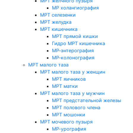
МРТ желчного пузыря
МР холангиография
МРТ селезенки
МРТ желудка
МРТ кишечника
МРТ прямой кишки
Гидро МРТ кишечника
МР-энтерография
МР-колонография
МРТ малого таза
МРТ малого таза у женщин
МРТ яичников
МРТ матки
МРТ малого таза у мужчин
МРТ предстательной железы
МРТ полового члена
МРТ мошонки
МРТ мочевого пузыря
МР-урография