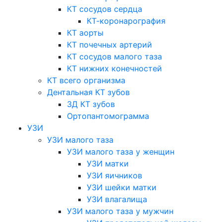
КТ сосудов сердца
КТ-коронарография
КТ аорты
КТ почечных артерий
КТ сосудов малого таза
КТ нижних конечностей
КТ всего организма
Дентальная КТ зубов
3Д КТ зубов
Ортопантомограмма
УЗИ
УЗИ малого таза
УЗИ малого таза у женщин
УЗИ матки
УЗИ яичников
УЗИ шейки матки
УЗИ влагалища
УЗИ малого таза у мужчин