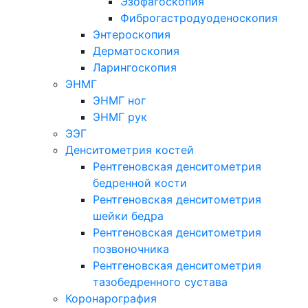
Эзофагоскопия
Фиброгастродуоденоскопия
Энтероскопия
Дерматоскопия
Ларингоскопия
ЭНМГ
ЭНМГ ног
ЭНМГ рук
ЭЭГ
Денситометрия костей
Рентгеновская денситометрия
бедренной кости
Рентгеновская денситометрия
шейки бедра
Рентгеновская денситометрия
позвоночника
Рентгеновская денситометрия
тазобедренного сустава
Коронарография