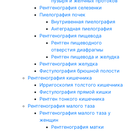
пузыря и желчных протоков
Рентгенография селезенки
Пиелография почек
Внутривенная пиелография
Антеградная пиелография
Рентгенография пищевода
Рентген пищеводного
отверстия диафрагмы
Рентген пищевода и желудка
Рентгенография желудка
Фистулография брюшной полости
Рентгенография кишечника
Ирригоскопия толстого кишечника
Фистулография прямой кишки
Рентген тонкого кишечника
Рентгенография малого таза
Рентгенография малого таза у
женщин
Рентгенография матки