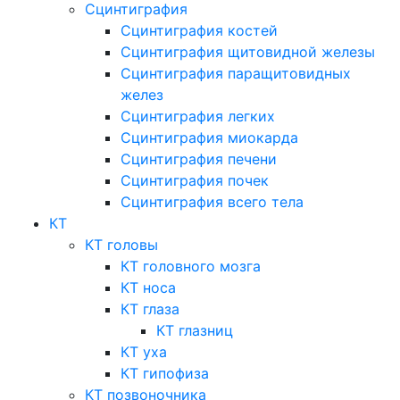
Сцинтиграфия
Сцинтиграфия костей
Сцинтиграфия щитовидной железы
Сцинтиграфия паращитовидных
желез
Сцинтиграфия легких
Сцинтиграфия миокарда
Сцинтиграфия печени
Сцинтиграфия почек
Сцинтиграфия всего тела
КТ
КТ головы
КТ головного мозга
КТ носа
КТ глаза
КТ глазниц
КТ уха
КТ гипофиза
КТ позвоночника