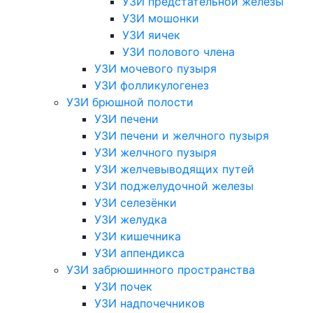
УЗИ предстательной железы
УЗИ мошонки
УЗИ яичек
УЗИ полового члена
УЗИ мочевого пузыря
УЗИ фолликулогенез
УЗИ брюшной полости
УЗИ печени
УЗИ печени и желчного пузыря
УЗИ желчного пузыря
УЗИ желчевыводящих путей
УЗИ поджелудочной железы
УЗИ селезёнки
УЗИ желудка
УЗИ кишечника
УЗИ аппендикса
УЗИ забрюшинного пространства
УЗИ почек
УЗИ надпочечников