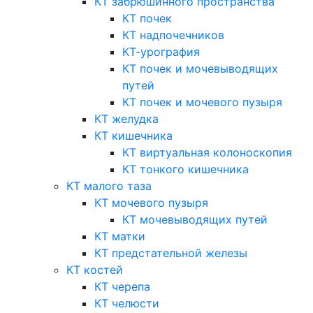
КТ забрюшинного пространства
КТ почек
КТ надпочечников
КТ-урография
КТ почек и мочевыводящих
путей
КТ почек и мочевого пузыря
КТ желудка
КТ кишечника
КТ виртуальная колоноскопия
КТ тонкого кишечника
КТ малого таза
КТ мочевого пузыря
КТ мочевыводящих путей
КТ матки
КТ предстательной железы
КТ костей
КТ черепа
КТ челюсти