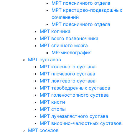
МРТ поясничного отдела
МРТ крестцово-подвздошных
сочленений
МРТ поясничного отдела
МРТ копчика
МРТ всего позвоночника
МРТ спинного мозга
МР-миелография
МРТ суставов
МРТ коленного сустава
МРТ плечевого сустава
МРТ локтевого сустава
МРТ тазобедренных суставов
МРТ голеностопного сустава
МРТ кисти
МРТ стопы
МРТ лучезапястного сустава
МРТ височно-челюстных суставов
МРТ сосудов