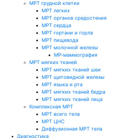
МРТ грудной клетки
МРТ легких
МРТ органов средостения
МРТ сердца
МРТ гортани и горла
МРТ пищевода
МРТ молочной железы
МР-маммография
МРТ мягких тканей
МРТ мягких тканей шеи
МРТ щитовидной железы
МРТ языка и рта
МРТ мягких тканей бедра
МРТ мягких тканей лица
Комплексная МРТ
МРТ всего тела
МРТ ЦНС
Диффузионная МРТ тела
Диагностика