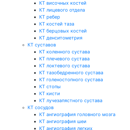
КТ височных костей
КТ лицевого отдела
КТ ребер
КТ костей таза
КТ берцовых костей
КТ денситометрия
КТ суставов
КТ коленного сустава
КТ плечевого сустава
КТ локтевого сустава
КТ тазобедренного сустава
КТ голеностопного сустава
КТ стопы
КТ кисти
КТ лучезапястного сустава
КТ сосудов
КТ ангиография головного мозга
КТ ангиография шеи
КТ ангиография легких