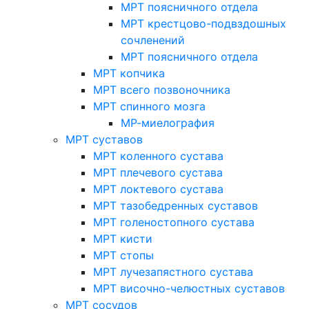
МРТ поясничного отдела
МРТ крестцово-подвздошных
сочленений
МРТ поясничного отдела
МРТ копчика
МРТ всего позвоночника
МРТ спинного мозга
МР-миелография
МРТ суставов
МРТ коленного сустава
МРТ плечевого сустава
МРТ локтевого сустава
МРТ тазобедренных суставов
МРТ голеностопного сустава
МРТ кисти
МРТ стопы
МРТ лучезапястного сустава
МРТ височно-челюстных суставов
МРТ сосудов