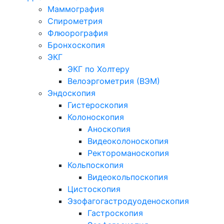
Маммография
Спирометрия
Флюорография
Бронхоскопия
ЭКГ
ЭКГ по Холтеру
Велоэргометрия (ВЭМ)
Эндоскопия
Гистероскопия
Колоноскопия
Аноскопия
Видеоколоноскопия
Ректороманоскопия
Кольпоскопия
Видеокольпоскопия
Цистоскопия
Эзофагогастродуоденоскопия
Гастроскопия