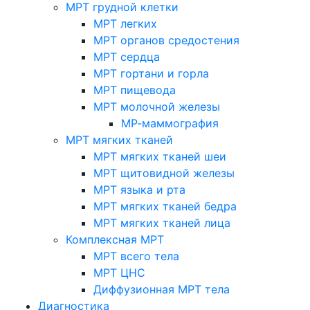
МРТ грудной клетки
МРТ легких
МРТ органов средостения
МРТ сердца
МРТ гортани и горла
МРТ пищевода
МРТ молочной железы
МР-маммография
МРТ мягких тканей
МРТ мягких тканей шеи
МРТ щитовидной железы
МРТ языка и рта
МРТ мягких тканей бедра
МРТ мягких тканей лица
Комплексная МРТ
МРТ всего тела
МРТ ЦНС
Диффузионная МРТ тела
Диагностика