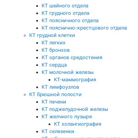
КТ шейного отдела
КТ грудного отдела
КТ поясничного отдела
КТ пояснично-крестцового отдела
КТ грудной клетки
КТ легких
КТ бронхов
КТ органов средостения
КТ сердца
КТ молочной железы
КТ-маммография
КТ лимфоузлов
КТ брюшной полости
КТ печени
КТ поджелудочной железы
КТ желчного пузыря
КТ холангиография
КТ селезенки