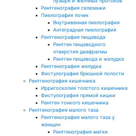
пузыря и желчных протоков
Рентгенография селезенки
Пиелография почек
Внутривенная пиелография
Антеградная пиелография
Рентгенография пищевода
Рентген пищеводного
отверстия диафрагмы
Рентген пищевода и желудка
Рентгенография желудка
Фистулография брюшной полости
Рентгенография кишечника
Ирригоскопия толстого кишечника
Фистулография прямой кишки
Рентген тонкого кишечника
Рентгенография малого таза
Рентгенография малого таза у
женщин
Рентгенография матки