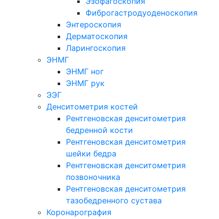
Эзофагоскопия
Фиброгастродуоденоскопия
Энтероскопия
Дерматоскопия
Ларингоскопия
ЭНМГ
ЭНМГ ног
ЭНМГ рук
ЭЭГ
Денситометрия костей
Рентгеновская денситометрия
бедренной кости
Рентгеновская денситометрия
шейки бедра
Рентгеновская денситометрия
позвоночника
Рентгеновская денситометрия
тазобедренного сустава
Коронарография