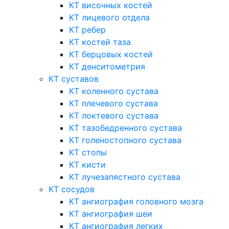
КТ височных костей
КТ лицевого отдела
КТ ребер
КТ костей таза
КТ берцовых костей
КТ денситометрия
КТ суставов
КТ коленного сустава
КТ плечевого сустава
КТ локтевого сустава
КТ тазобедренного сустава
КТ голеностопного сустава
КТ стопы
КТ кисти
КТ лучезапястного сустава
КТ сосудов
КТ ангиография головного мозга
КТ ангиография шеи
КТ ангиография легких