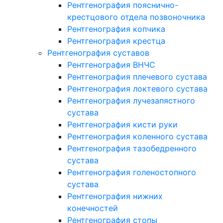
Рентгенография пояснично-
крестцового отдела позвоночника
Рентгенография копчика
Рентгенография крестца
Рентгенография суставов
Рентгенография ВНЧС
Рентгенография плечевого сустава
Рентгенография локтевого сустава
Рентгенография лучезапястного
сустава
Рентгенография кисти руки
Рентгенография коленного сустава
Рентгенография тазобедренного
сустава
Рентгенография голеностопного
сустава
Рентгенография нижних
конечностей
Рентгенография стопы