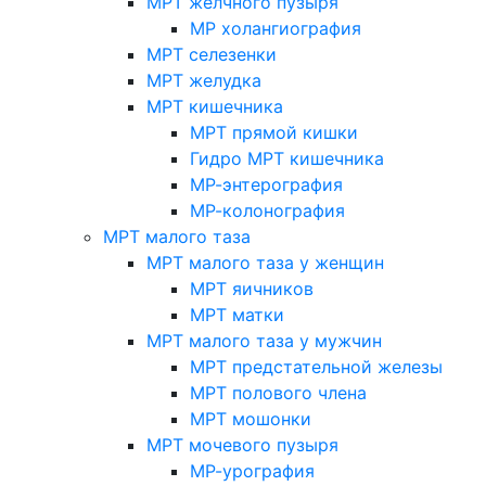
МРТ желчного пузыря
МР холангиография
МРТ селезенки
МРТ желудка
МРТ кишечника
МРТ прямой кишки
Гидро МРТ кишечника
МР-энтерография
МР-колонография
МРТ малого таза
МРТ малого таза у женщин
МРТ яичников
МРТ матки
МРТ малого таза у мужчин
МРТ предстательной железы
МРТ полового члена
МРТ мошонки
МРТ мочевого пузыря
МР-урография