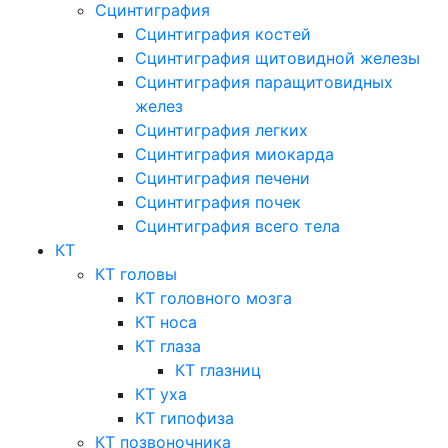
Сцинтиграфия
Сцинтиграфия костей
Сцинтиграфия щитовидной железы
Сцинтиграфия паращитовидных
желез
Сцинтиграфия легких
Сцинтиграфия миокарда
Сцинтиграфия печени
Сцинтиграфия почек
Сцинтиграфия всего тела
КТ
КТ головы
КТ головного мозга
КТ носа
КТ глаза
КТ глазниц
КТ уха
КТ гипофиза
КТ позвоночника