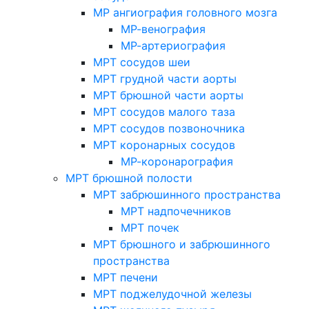
МР ангиография головного мозга
МР-венография
МР-артериография
МРТ сосудов шеи
МРТ грудной части аорты
МРТ брюшной части аорты
МРТ сосудов малого таза
МРТ сосудов позвоночника
МРТ коронарных сосудов
МР-коронарография
МРТ брюшной полости
МРТ забрюшинного пространства
МРТ надпочечников
МРТ почек
МРТ брюшного и забрюшинного
пространства
МРТ печени
МРТ поджелудочной железы