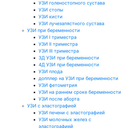
УЗИ голеностопного сустава
УЗИ стопы
УЗИ кисти
УЗИ лучезапястного сустава
УЗИ при беременности
УЗИ I триместра
УЗИ II триместра
УЗИ III триместра
3Д УЗИ при беременности
4Д УЗИ при беременности
УЗИ плода
допплер на УЗИ при беременности
УЗИ фетометрия
УЗИ на раннем сроке беременности
УЗИ после аборта
УЗИ с эластографией
УЗИ печени с эластографией
УЗИ молочных желез с
эластографией