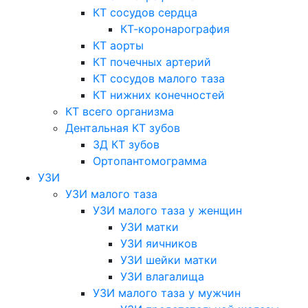
КТ сосудов сердца
КТ-коронарография
КТ аорты
КТ почечных артерий
КТ сосудов малого таза
КТ нижних конечностей
КТ всего организма
Дентальная КТ зубов
3Д КТ зубов
Ортопантомограмма
УЗИ
УЗИ малого таза
УЗИ малого таза у женщин
УЗИ матки
УЗИ яичников
УЗИ шейки матки
УЗИ влагалища
УЗИ малого таза у мужчин