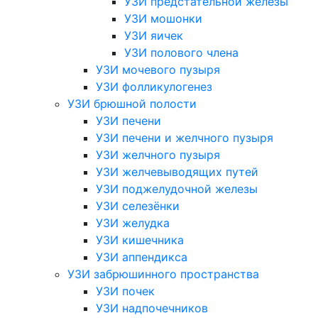
УЗИ предстательной железы
УЗИ мошонки
УЗИ яичек
УЗИ полового члена
УЗИ мочевого пузыря
УЗИ фолликулогенез
УЗИ брюшной полости
УЗИ печени
УЗИ печени и желчного пузыря
УЗИ желчного пузыря
УЗИ желчевыводящих путей
УЗИ поджелудочной железы
УЗИ селезёнки
УЗИ желудка
УЗИ кишечника
УЗИ аппендикса
УЗИ забрюшинного пространства
УЗИ почек
УЗИ надпочечников