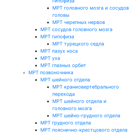
гипофиза
МРТ головного мозга и сосудов
головы
МРТ черепных нервов
МРТ сосудов головного мозга
МРТ гипофиза
МРТ турецкого седла
МРТ пазух носа
МРТ уха
МРТ глазных орбит
МРТ позвоночника
МРТ шейного отдела
МРТ краниовертебрального
перехода
МРТ шейного отдела и
головного мозга
МРТ шейно-грудного отдела
МРТ грудного отдела
МРТ пояснично-крестцового отдела