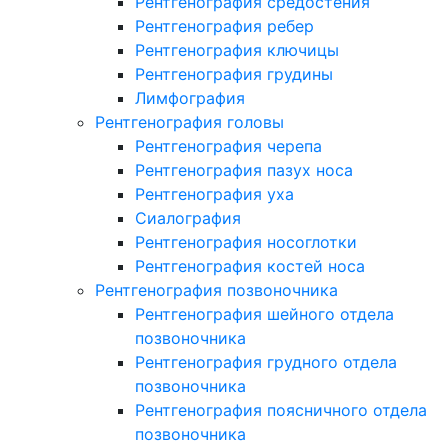
Рентгенография средостения
Рентгенография ребер
Рентгенография ключицы
Рентгенография грудины
Лимфография
Рентгенография головы
Рентгенография черепа
Рентгенография пазух носа
Рентгенография уха
Сиалография
Рентгенография носоглотки
Рентгенография костей носа
Рентгенография позвоночника
Рентгенография шейного отдела
позвоночника
Рентгенография грудного отдела
позвоночника
Рентгенография поясничного отдела
позвоночника