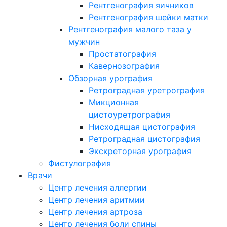
Рентгенография яичников
Рентгенография шейки матки
Рентгенография малого таза у
мужчин
Простатография
Кавернозография
Обзорная урография
Ретроградная уретрография
Микционная
цистоуретрография
Нисходящая цистография
Ретроградная цистография
Экскреторная урография
Фистулография
Врачи
Центр лечения аллергии
Центр лечения аритмии
Центр лечения артроза
Центр лечения боли спины