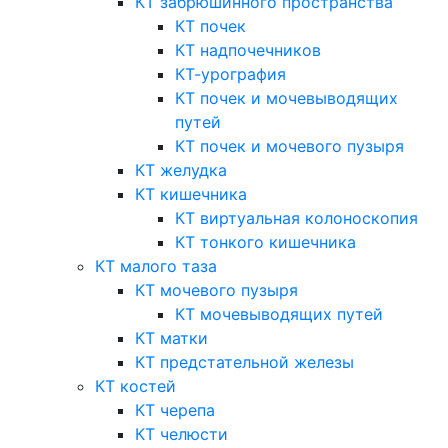
КТ забрюшинного пространства
КТ почек
КТ надпочечников
КТ-урография
КТ почек и мочевыводящих
путей
КТ почек и мочевого пузыря
КТ желудка
КТ кишечника
КТ виртуальная колоноскопия
КТ тонкого кишечника
КТ малого таза
КТ мочевого пузыря
КТ мочевыводящих путей
КТ матки
КТ предстательной железы
КТ костей
КТ черепа
КТ челюсти