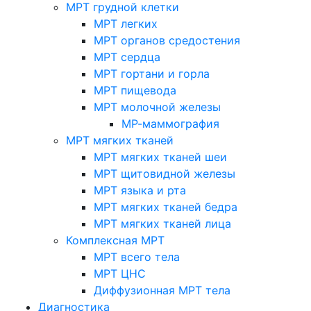
МРТ грудной клетки
МРТ легких
МРТ органов средостения
МРТ сердца
МРТ гортани и горла
МРТ пищевода
МРТ молочной железы
МР-маммография
МРТ мягких тканей
МРТ мягких тканей шеи
МРТ щитовидной железы
МРТ языка и рта
МРТ мягких тканей бедра
МРТ мягких тканей лица
Комплексная МРТ
МРТ всего тела
МРТ ЦНС
Диффузионная МРТ тела
Диагностика