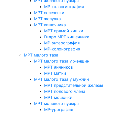
МРТ желчного пузыря
МР холангиография
МРТ селезенки
МРТ желудка
МРТ кишечника
МРТ прямой кишки
Гидро МРТ кишечника
МР-энтерография
МР-колонография
МРТ малого таза
МРТ малого таза у женщин
МРТ яичников
МРТ матки
МРТ малого таза у мужчин
МРТ предстательной железы
МРТ полового члена
МРТ мошонки
МРТ мочевого пузыря
МР-урография