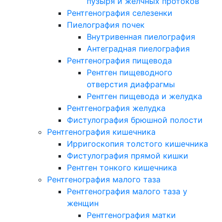
пузыря и желчных протоков
Рентгенография селезенки
Пиелография почек
Внутривенная пиелография
Антеградная пиелография
Рентгенография пищевода
Рентген пищеводного
отверстия диафрагмы
Рентген пищевода и желудка
Рентгенография желудка
Фистулография брюшной полости
Рентгенография кишечника
Ирригоскопия толстого кишечника
Фистулография прямой кишки
Рентген тонкого кишечника
Рентгенография малого таза
Рентгенография малого таза у
женщин
Рентгенография матки