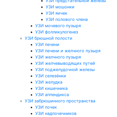
УЗИ предстательной железы
УЗИ мошонки
УЗИ яичек
УЗИ полового члена
УЗИ мочевого пузыря
УЗИ фолликулогенез
УЗИ брюшной полости
УЗИ печени
УЗИ печени и желчного пузыря
УЗИ желчного пузыря
УЗИ желчевыводящих путей
УЗИ поджелудочной железы
УЗИ селезёнки
УЗИ желудка
УЗИ кишечника
УЗИ аппендикса
УЗИ забрюшинного пространства
УЗИ почек
УЗИ надпочечников