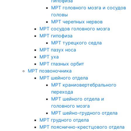
гипофиза
МРТ головного мозга и сосудов
головы
МРТ черепных нервов
МРТ сосудов головного мозга
МРТ гипофиза
МРТ турецкого седла
МРТ пазух носа
МРТ уха
МРТ глазных орбит
МРТ позвоночника
МРТ шейного отдела
МРТ краниовертебрального
перехода
МРТ шейного отдела и
головного мозга
МРТ шейно-грудного отдела
МРТ грудного отдела
МРТ пояснично-крестцового отдела