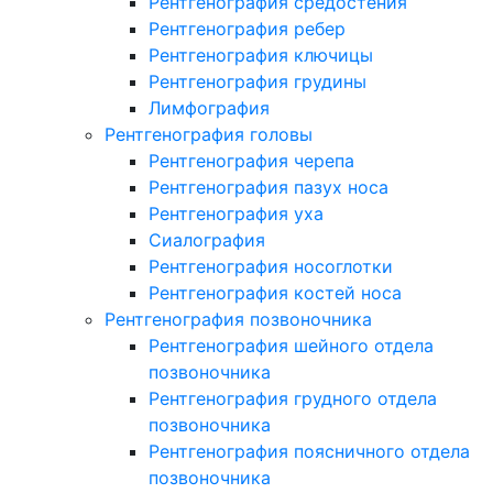
Рентгенография средостения
Рентгенография ребер
Рентгенография ключицы
Рентгенография грудины
Лимфография
Рентгенография головы
Рентгенография черепа
Рентгенография пазух носа
Рентгенография уха
Сиалография
Рентгенография носоглотки
Рентгенография костей носа
Рентгенография позвоночника
Рентгенография шейного отдела
позвоночника
Рентгенография грудного отдела
позвоночника
Рентгенография поясничного отдела
позвоночника