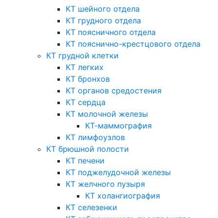
КТ шейного отдела
КТ грудного отдела
КТ поясничного отдела
КТ пояснично-крестцового отдела
КТ грудной клетки
КТ легких
КТ бронхов
КТ органов средостения
КТ сердца
КТ молочной железы
КТ-маммография
КТ лимфоузлов
КТ брюшной полости
КТ печени
КТ поджелудочной железы
КТ желчного пузыря
КТ холангиография
КТ селезенки