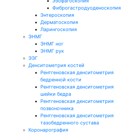
Эзофагоскопия
Фиброгастродуоденоскопия
Энтероскопия
Дерматоскопия
Ларингоскопия
ЭНМГ
ЭНМГ ног
ЭНМГ рук
ЭЭГ
Денситометрия костей
Рентгеновская денситометрия
бедренной кости
Рентгеновская денситометрия
шейки бедра
Рентгеновская денситометрия
позвоночника
Рентгеновская денситометрия
тазобедренного сустава
Коронарография