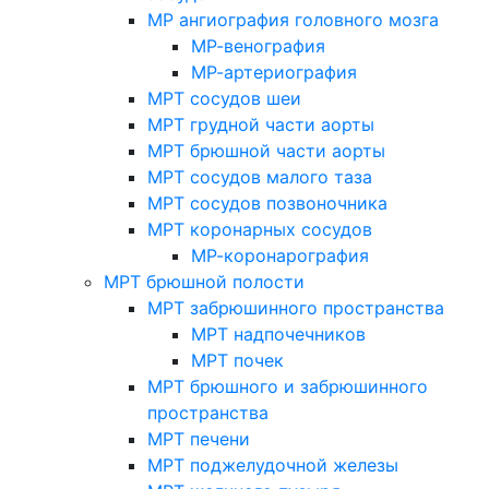
МР ангиография головного мозга
МР-венография
МР-артериография
МРТ сосудов шеи
МРТ грудной части аорты
МРТ брюшной части аорты
МРТ сосудов малого таза
МРТ сосудов позвоночника
МРТ коронарных сосудов
МР-коронарография
МРТ брюшной полости
МРТ забрюшинного пространства
МРТ надпочечников
МРТ почек
МРТ брюшного и забрюшинного
пространства
МРТ печени
МРТ поджелудочной железы