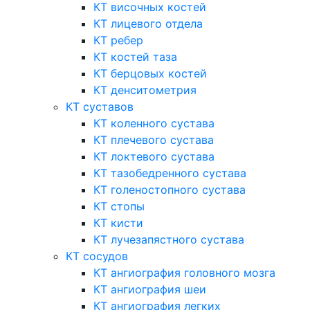
КТ височных костей
КТ лицевого отдела
КТ ребер
КТ костей таза
КТ берцовых костей
КТ денситометрия
КТ суставов
КТ коленного сустава
КТ плечевого сустава
КТ локтевого сустава
КТ тазобедренного сустава
КТ голеностопного сустава
КТ стопы
КТ кисти
КТ лучезапястного сустава
КТ сосудов
КТ ангиография головного мозга
КТ ангиография шеи
КТ ангиография легких