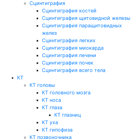
Сцинтиграфия
Сцинтиграфия костей
Сцинтиграфия щитовидной железы
Сцинтиграфия паращитовидных
желез
Сцинтиграфия легких
Сцинтиграфия миокарда
Сцинтиграфия печени
Сцинтиграфия почек
Сцинтиграфия всего тела
КТ
КТ головы
КТ головного мозга
КТ носа
КТ глаза
КТ глазниц
КТ уха
КТ гипофиза
КТ позвоночника