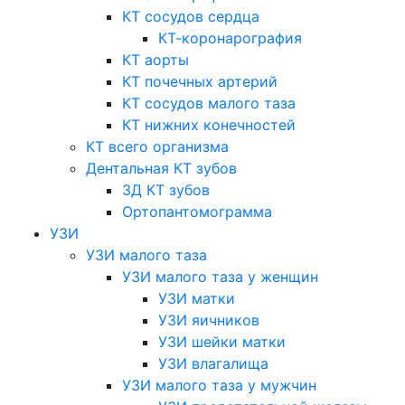
КТ сосудов сердца
КТ-коронарография
КТ аорты
КТ почечных артерий
КТ сосудов малого таза
КТ нижних конечностей
КТ всего организма
Дентальная КТ зубов
3Д КТ зубов
Ортопантомограмма
УЗИ
УЗИ малого таза
УЗИ малого таза у женщин
УЗИ матки
УЗИ яичников
УЗИ шейки матки
УЗИ влагалища
УЗИ малого таза у мужчин