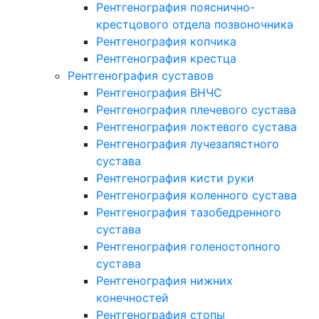
Рентгенография пояснично-
крестцового отдела позвоночника
Рентгенография копчика
Рентгенография крестца
Рентгенография суставов
Рентгенография ВНЧС
Рентгенография плечевого сустава
Рентгенография локтевого сустава
Рентгенография лучезапястного
сустава
Рентгенография кисти руки
Рентгенография коленного сустава
Рентгенография тазобедренного
сустава
Рентгенография голеностопного
сустава
Рентгенография нижних
конечностей
Рентгенография стопы