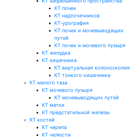
КТ забрюшинного пространства
КТ почек
КТ надпочечников
КТ-урография
КТ почек и мочевыводящих
путей
КТ почек и мочевого пузыря
КТ желудка
КТ кишечника
КТ виртуальная колоноскопия
КТ тонкого кишечника
КТ малого таза
КТ мочевого пузыря
КТ мочевыводящих путей
КТ матки
КТ предстательной железы
КТ костей
КТ черепа
КТ челюсти