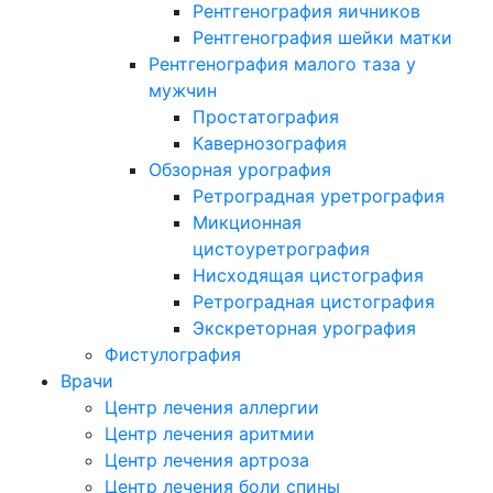
Рентгенография яичников
Рентгенография шейки матки
Рентгенография малого таза у
мужчин
Простатография
Кавернозография
Обзорная урография
Ретроградная уретрография
Микционная
цистоуретрография
Нисходящая цистография
Ретроградная цистография
Экскреторная урография
Фистулография
Врачи
Центр лечения аллергии
Центр лечения аритмии
Центр лечения артроза
Центр лечения боли спины