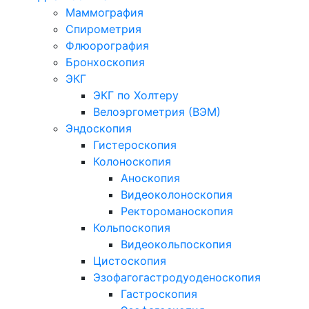
Маммография
Спирометрия
Флюорография
Бронхоскопия
ЭКГ
ЭКГ по Холтеру
Велоэргометрия (ВЭМ)
Эндоскопия
Гистероскопия
Колоноскопия
Аноскопия
Видеоколоноскопия
Ректороманоскопия
Кольпоскопия
Видеокольпоскопия
Цистоскопия
Эзофагогастродуоденоскопия
Гастроскопия