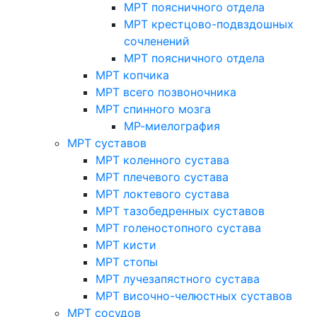
МРТ поясничного отдела
МРТ крестцово-подвздошных
сочленений
МРТ поясничного отдела
МРТ копчика
МРТ всего позвоночника
МРТ спинного мозга
МР-миелография
МРТ суставов
МРТ коленного сустава
МРТ плечевого сустава
МРТ локтевого сустава
МРТ тазобедренных суставов
МРТ голеностопного сустава
МРТ кисти
МРТ стопы
МРТ лучезапястного сустава
МРТ височно-челюстных суставов
МРТ сосудов