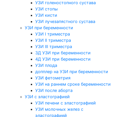
УЗИ голеностопного сустава
УЗИ стопы
УЗИ кисти
УЗИ лучезапястного сустава
УЗИ при беременности
УЗИ I триместра
УЗИ II триместра
УЗИ III триместра
3Д УЗИ при беременности
4Д УЗИ при беременности
УЗИ плода
допплер на УЗИ при беременности
УЗИ фетометрия
УЗИ на раннем сроке беременности
УЗИ после аборта
УЗИ с эластографией
УЗИ печени с эластографией
УЗИ молочных желез с
эластографией