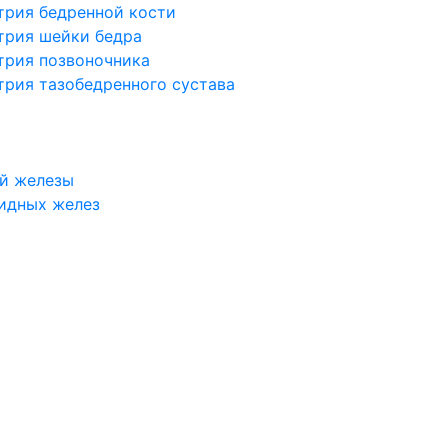
трия бедренной кости
трия шейки бедра
трия позвоночника
трия тазобедренного сустава
й железы
идных желез