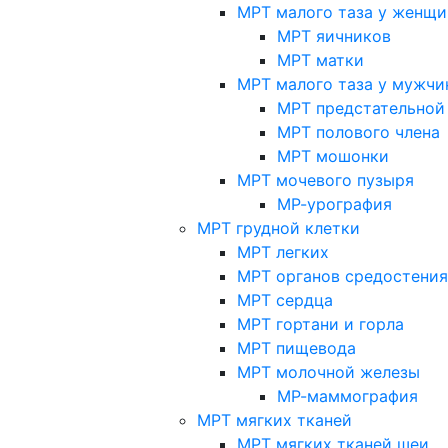
МРТ малого таза у женщи
МРТ яичников
МРТ матки
МРТ малого таза у мужчи
МРТ предстательной
МРТ полового члена
МРТ мошонки
МРТ мочевого пузыря
МР-урография
МРТ грудной клетки
МРТ легких
МРТ органов средостения
МРТ сердца
МРТ гортани и горла
МРТ пищевода
МРТ молочной железы
МР-маммография
МРТ мягких тканей
МРТ мягких тканей шеи