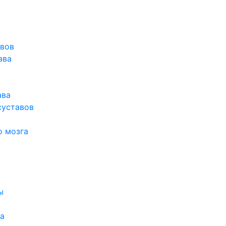
авов
ава
ава
суставов
о мозга
ы
а