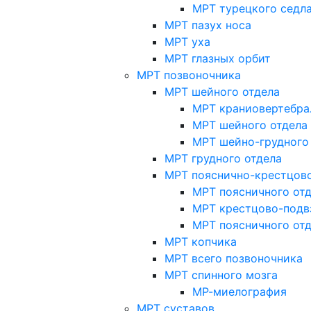
МРТ турецкого седл
МРТ пазух носа
МРТ уха
МРТ глазных орбит
МРТ позвоночника
МРТ шейного отдела
МРТ краниовертебра
МРТ шейного отдела 
МРТ шейно-грудного
МРТ грудного отдела
МРТ пояснично-крестцово
МРТ поясничного от
МРТ крестцово-подв
МРТ поясничного от
МРТ копчика
МРТ всего позвоночника
МРТ спинного мозга
МР-миелография
МРТ суставов