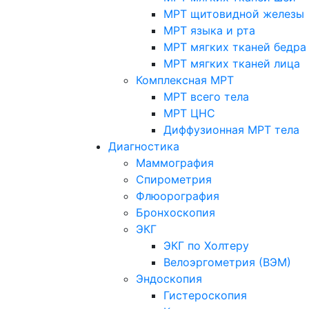
МРТ щитовидной железы
МРТ языка и рта
МРТ мягких тканей бедра
МРТ мягких тканей лица
Комплексная МРТ
МРТ всего тела
МРТ ЦНС
Диффузионная МРТ тела
Диагностика
Маммография
Спирометрия
Флюорография
Бронхоскопия
ЭКГ
ЭКГ по Холтеру
Велоэргометрия (ВЭМ)
Эндоскопия
Гистероскопия