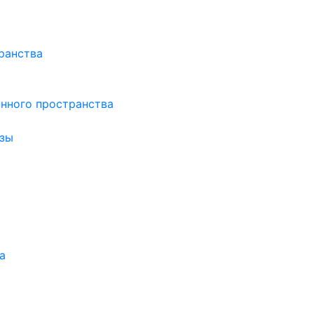
ранства
нного пространства
зы
а