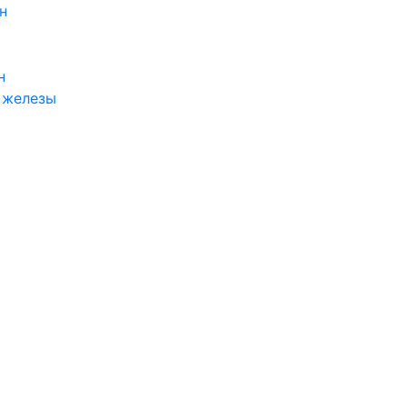
н
н
 железы