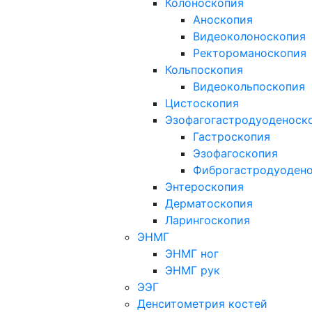
Колоноскопия
Аноскопия
Видеоколоноскопия
Ректороманоскопия
Кольпоскопия
Видеокольпоскопия
Цистоскопия
Эзофагогастродуоденоск
Гастроскопия
Эзофагоскопия
Фиброгастродуоден
Энтероскопия
Дерматоскопия
Ларингоскопия
ЭНМГ
ЭНМГ ног
ЭНМГ рук
ЭЭГ
Денситометрия костей