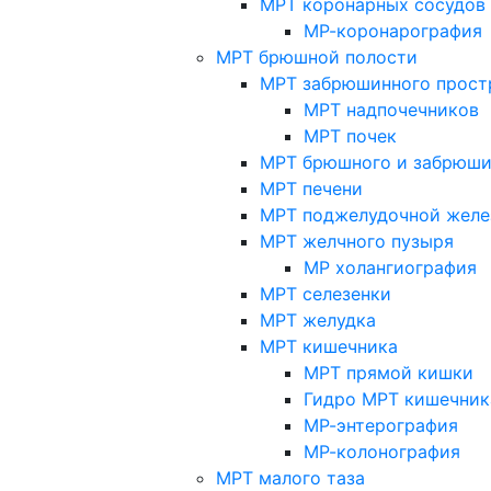
МРТ коронарных сосудов
МР-коронарография
МРТ брюшной полости
МРТ забрюшинного прост
МРТ надпочечников
МРТ почек
МРТ брюшного и забрюши
МРТ печени
МРТ поджелудочной желе
МРТ желчного пузыря
МР холангиография
МРТ селезенки
МРТ желудка
МРТ кишечника
МРТ прямой кишки
Гидро МРТ кишечник
МР-энтерография
МР-колонография
МРТ малого таза