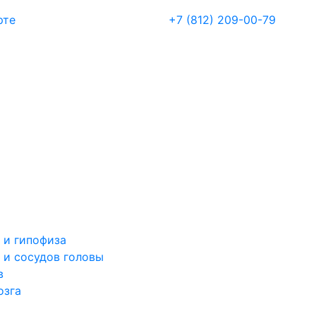
рте
+7 (812) 209-00-79
 и гипофиза
 и сосудов головы
в
озга