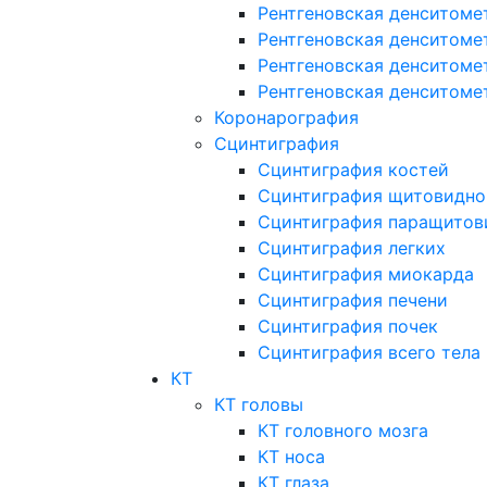
Рентгеновская денситоме
Рентгеновская денситоме
Рентгеновская денситоме
Рентгеновская денситоме
Коронарография
Сцинтиграфия
Сцинтиграфия костей
Сцинтиграфия щитовидно
Сцинтиграфия паращитов
Сцинтиграфия легких
Сцинтиграфия миокарда
Сцинтиграфия печени
Сцинтиграфия почек
Сцинтиграфия всего тела
КТ
КТ головы
КТ головного мозга
КТ носа
КТ глаза