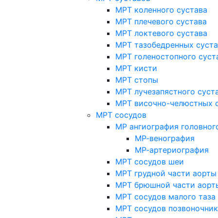
МРТ коленного сустава
МРТ плечевого сустава
МРТ локтевого сустава
МРТ тазобедренных суст
МРТ голеностопного суст
МРТ кисти
МРТ стопы
МРТ лучезапястного суст
МРТ височно-челюстных 
МРТ сосудов
МР ангиография головног
МР-венография
МР-артериография
МРТ сосудов шеи
МРТ грудной части аорты
МРТ брюшной части аорт
МРТ сосудов малого таза
МРТ сосудов позвоночник