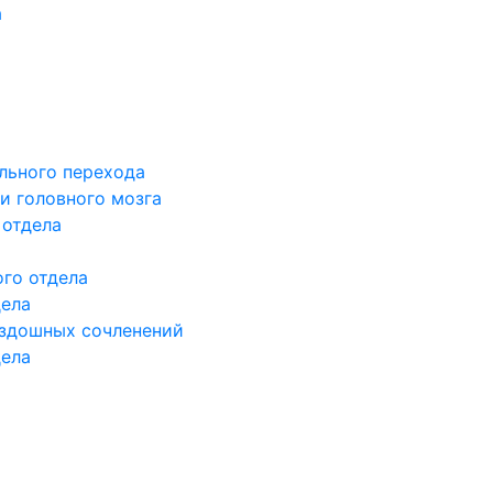
а
льного перехода
и головного мозга
 отдела
го отдела
дела
здошных сочленений
дела