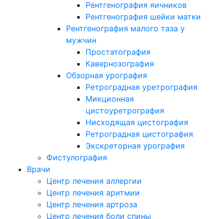
Рентгенография яичников
Рентгенография шейки матки
Рентгенография малого таза у
мужчин
Простатография
Кавернозография
Обзорная урография
Ретроградная уретрография
Микционная
цистоуретрография
Нисходящая цистография
Ретроградная цистография
Экскреторная урография
Фистулография
Врачи
Центр лечения аллергии
Центр лечения аритмии
Центр лечения артроза
Центр лечения боли спины