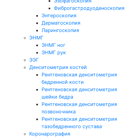
Эзофагоскопия
Фиброгастродуоденоскопия
Энтероскопия
Дерматоскопия
Ларингоскопия
ЭНМГ
ЭНМГ ног
ЭНМГ рук
ЭЭГ
Денситометрия костей
Рентгеновская денситометрия
бедренной кости
Рентгеновская денситометрия
шейки бедра
Рентгеновская денситометрия
позвоночника
Рентгеновская денситометрия
тазобедренного сустава
Коронарография