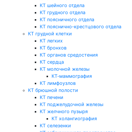
КТ шейного отдела
КТ грудного отдела
КТ поясничного отдела
КТ пояснично-крестцового отдела
КТ грудной клетки
КТ легких
КТ бронхов
КТ органов средостения
КТ сердца
КТ молочной железы
КТ-маммография
КТ лимфоузлов
КТ брюшной полости
КТ печени
КТ поджелудочной железы
КТ желчного пузыря
КТ холангиография
КТ селезенки