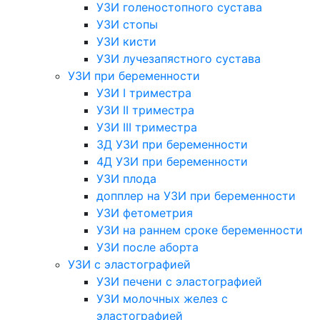
УЗИ голеностопного сустава
УЗИ стопы
УЗИ кисти
УЗИ лучезапястного сустава
УЗИ при беременности
УЗИ I триместра
УЗИ II триместра
УЗИ III триместра
3Д УЗИ при беременности
4Д УЗИ при беременности
УЗИ плода
допплер на УЗИ при беременности
УЗИ фетометрия
УЗИ на раннем сроке беременности
УЗИ после аборта
УЗИ с эластографией
УЗИ печени с эластографией
УЗИ молочных желез с
эластографией