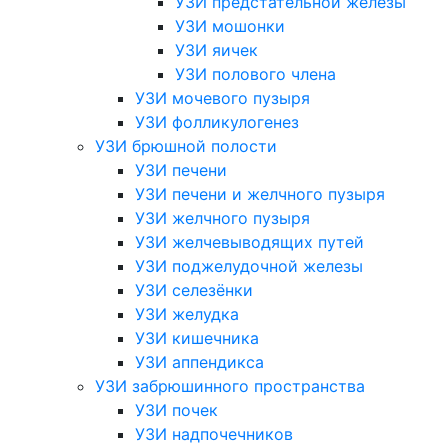
УЗИ предстательной железы
УЗИ мошонки
УЗИ яичек
УЗИ полового члена
УЗИ мочевого пузыря
УЗИ фолликулогенез
УЗИ брюшной полости
УЗИ печени
УЗИ печени и желчного пузыря
УЗИ желчного пузыря
УЗИ желчевыводящих путей
УЗИ поджелудочной железы
УЗИ селезёнки
УЗИ желудка
УЗИ кишечника
УЗИ аппендикса
УЗИ забрюшинного пространства
УЗИ почек
УЗИ надпочечников