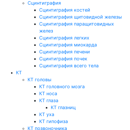
Сцинтиграфия
Сцинтиграфия костей
Сцинтиграфия щитовидной железы
Сцинтиграфия паращитовидных
желез
Сцинтиграфия легких
Сцинтиграфия миокарда
Сцинтиграфия печени
Сцинтиграфия почек
Сцинтиграфия всего тела
КТ
КТ головы
КТ головного мозга
КТ носа
КТ глаза
КТ глазниц
КТ уха
КТ гипофиза
КТ позвоночника