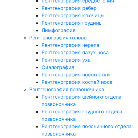
Рентгенография средостения
Рентгенография ребер
Рентгенография ключицы
Рентгенография грудины
Лимфография
Рентгенография головы
Рентгенография черепа
Рентгенография пазух носа
Рентгенография уха
Сиалография
Рентгенография носоглотки
Рентгенография костей носа
Рентгенография позвоночника
Рентгенография шейного отдела
позвоночника
Рентгенография грудного отдела
позвоночника
Рентгенография поясничного отдела
позвоночника