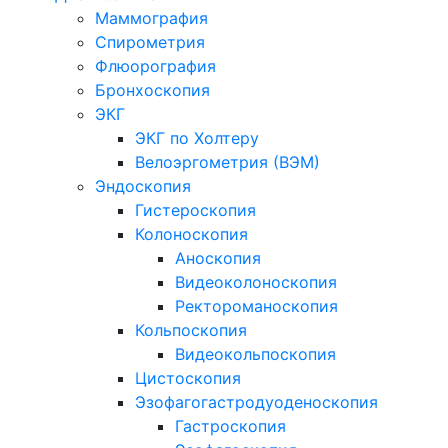
Маммография
Спирометрия
Флюорография
Бронхоскопия
ЭКГ
ЭКГ по Холтеру
Велоэргометрия (ВЭМ)
Эндоскопия
Гистероскопия
Колоноскопия
Аноскопия
Видеоколоноскопия
Ректороманоскопия
Кольпоскопия
Видеокольпоскопия
Цистоскопия
Эзофагогастродуоденоскопия
Гастроскопия