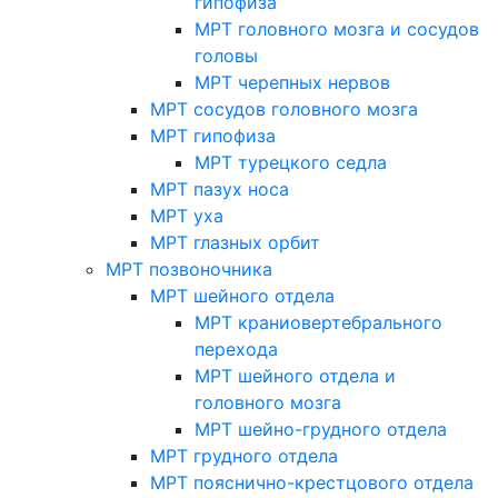
гипофиза
МРТ головного мозга и сосудов
головы
МРТ черепных нервов
МРТ сосудов головного мозга
МРТ гипофиза
МРТ турецкого седла
МРТ пазух носа
МРТ уха
МРТ глазных орбит
МРТ позвоночника
МРТ шейного отдела
МРТ краниовертебрального
перехода
МРТ шейного отдела и
головного мозга
МРТ шейно-грудного отдела
МРТ грудного отдела
МРТ пояснично-крестцового отдела