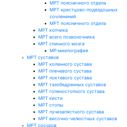
МРТ поясничного отдела
МРТ крестцово-подвздошных
сочленений
МРТ поясничного отдела
МРТ копчика
МРТ всего позвоночника
МРТ спинного мозга
МР-миелография
МРТ суставов
МРТ коленного сустава
МРТ плечевого сустава
МРТ локтевого сустава
МРТ тазобедренных суставов
МРТ голеностопного сустава
МРТ кисти
МРТ стопы
МРТ лучезапястного сустава
МРТ височно-челюстных суставов
МРТ сосудов