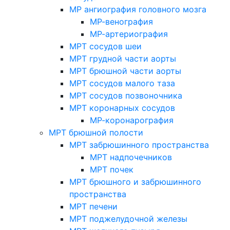
МР ангиография головного мозга
МР-венография
МР-артериография
МРТ сосудов шеи
МРТ грудной части аорты
МРТ брюшной части аорты
МРТ сосудов малого таза
МРТ сосудов позвоночника
МРТ коронарных сосудов
МР-коронарография
МРТ брюшной полости
МРТ забрюшинного пространства
МРТ надпочечников
МРТ почек
МРТ брюшного и забрюшинного
пространства
МРТ печени
МРТ поджелудочной железы