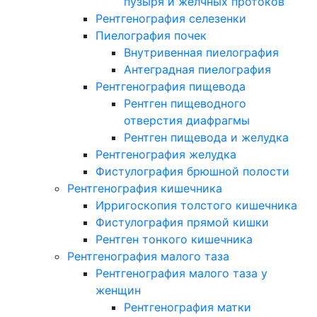
пузыря и желчных протоков
Рентгенография селезенки
Пиелография почек
Внутривенная пиелография
Антеградная пиелография
Рентгенография пищевода
Рентген пищеводного
отверстия диафрагмы
Рентген пищевода и желудка
Рентгенография желудка
Фистулография брюшной полости
Рентгенография кишечника
Ирригоскопия толстого кишечника
Фистулография прямой кишки
Рентген тонкого кишечника
Рентгенография малого таза
Рентгенография малого таза у
женщин
Рентгенография матки