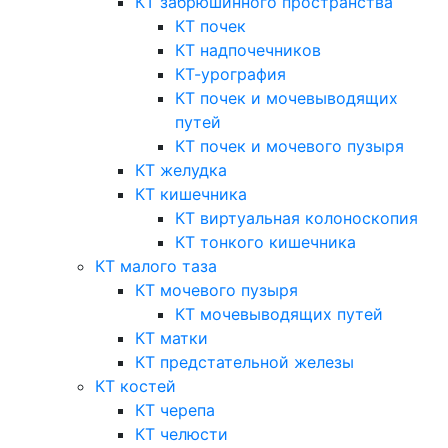
КТ забрюшинного пространства
КТ почек
КТ надпочечников
КТ-урография
КТ почек и мочевыводящих
путей
КТ почек и мочевого пузыря
КТ желудка
КТ кишечника
КТ виртуальная колоноскопия
КТ тонкого кишечника
КТ малого таза
КТ мочевого пузыря
КТ мочевыводящих путей
КТ матки
КТ предстательной железы
КТ костей
КТ черепа
КТ челюсти