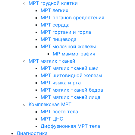
МРТ грудной клетки
МРТ легких
МРТ органов средостения
МРТ сердца
МРТ гортани и горла
МРТ пищевода
МРТ молочной железы
МР-маммография
МРТ мягких тканей
МРТ мягких тканей шеи
МРТ щитовидной железы
МРТ языка и рта
МРТ мягких тканей бедра
МРТ мягких тканей лица
Комплексная МРТ
МРТ всего тела
МРТ ЦНС
Диффузионная МРТ тела
Диагностика