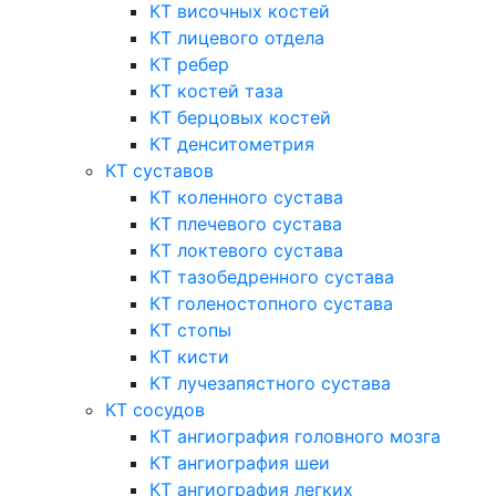
КТ височных костей
КТ лицевого отдела
КТ ребер
КТ костей таза
КТ берцовых костей
КТ денситометрия
КТ суставов
КТ коленного сустава
КТ плечевого сустава
КТ локтевого сустава
КТ тазобедренного сустава
КТ голеностопного сустава
КТ стопы
КТ кисти
КТ лучезапястного сустава
КТ сосудов
КТ ангиография головного мозга
КТ ангиография шеи
КТ ангиография легких