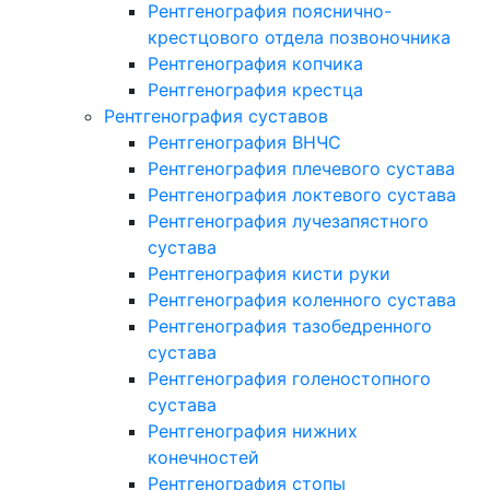
Рентгенография пояснично-
крестцового отдела позвоночника
Рентгенография копчика
Рентгенография крестца
Рентгенография суставов
Рентгенография ВНЧС
Рентгенография плечевого сустава
Рентгенография локтевого сустава
Рентгенография лучезапястного
сустава
Рентгенография кисти руки
Рентгенография коленного сустава
Рентгенография тазобедренного
сустава
Рентгенография голеностопного
сустава
Рентгенография нижних
конечностей
Рентгенография стопы