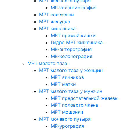
МРТ желчного пузыря
МР холангиография
МРТ селезенки
МРТ желудка
МРТ кишечника
МРТ прямой кишки
Гидро МРТ кишечника
МР-энтерография
МР-колонография
МРТ малого таза
МРТ малого таза у женщин
МРТ яичников
МРТ матки
МРТ малого таза у мужчин
МРТ предстательной железы
МРТ полового члена
МРТ мошонки
МРТ мочевого пузыря
МР-урография