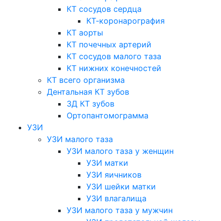
КТ сосудов сердца
КТ-коронарография
КТ аорты
КТ почечных артерий
КТ сосудов малого таза
КТ нижних конечностей
КТ всего организма
Дентальная КТ зубов
3Д КТ зубов
Ортопантомограмма
УЗИ
УЗИ малого таза
УЗИ малого таза у женщин
УЗИ матки
УЗИ яичников
УЗИ шейки матки
УЗИ влагалища
УЗИ малого таза у мужчин