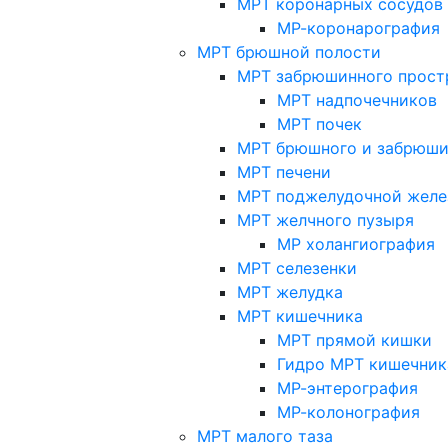
МРТ коронарных сосудов
МР-коронарография
МРТ брюшной полости
МРТ забрюшинного прост
МРТ надпочечников
МРТ почек
МРТ брюшного и забрюши
МРТ печени
МРТ поджелудочной желе
МРТ желчного пузыря
МР холангиография
МРТ селезенки
МРТ желудка
МРТ кишечника
МРТ прямой кишки
Гидро МРТ кишечник
МР-энтерография
МР-колонография
МРТ малого таза