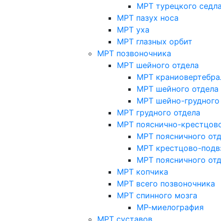
МРТ турецкого седл
МРТ пазух носа
МРТ уха
МРТ глазных орбит
МРТ позвоночника
МРТ шейного отдела
МРТ краниовертебра
МРТ шейного отдела 
МРТ шейно-грудного
МРТ грудного отдела
МРТ пояснично-крестцово
МРТ поясничного от
МРТ крестцово-подв
МРТ поясничного от
МРТ копчика
МРТ всего позвоночника
МРТ спинного мозга
МР-миелография
МРТ суставов