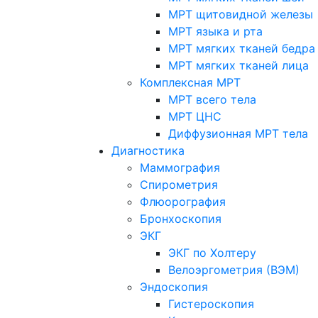
МРТ щитовидной железы
МРТ языка и рта
МРТ мягких тканей бедра
МРТ мягких тканей лица
Комплексная МРТ
МРТ всего тела
МРТ ЦНС
Диффузионная МРТ тела
Диагностика
Маммография
Спирометрия
Флюорография
Бронхоскопия
ЭКГ
ЭКГ по Холтеру
Велоэргометрия (ВЭМ)
Эндоскопия
Гистероскопия