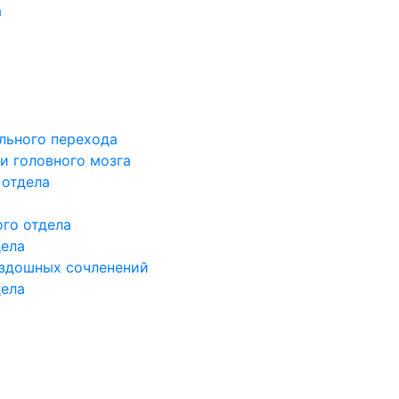
а
льного перехода
и головного мозга
 отдела
го отдела
дела
здошных сочленений
дела