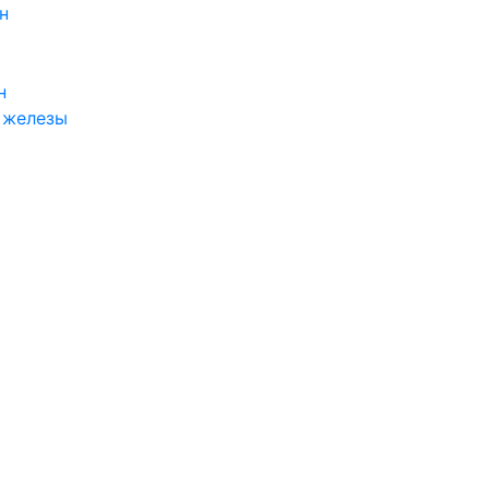
н
н
 железы