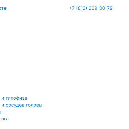
рте
+7 (812) 209-00-79
 и гипофиза
 и сосудов головы
в
озга