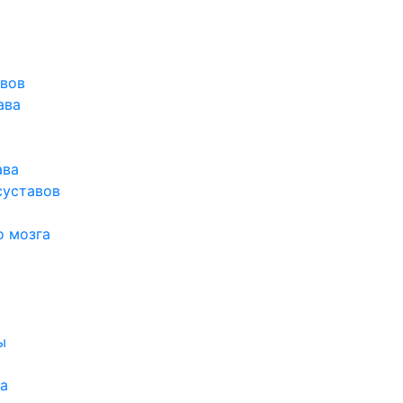
авов
ава
ава
суставов
о мозга
ы
а