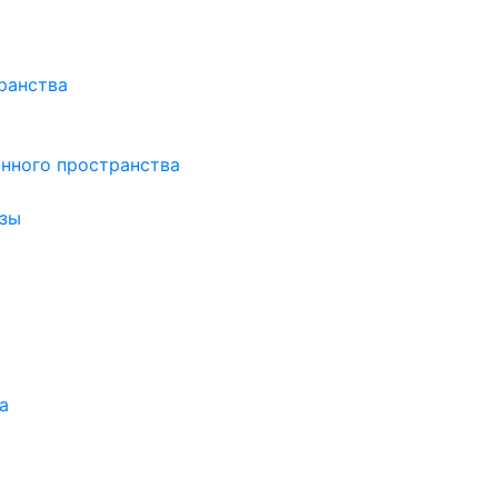
ранства
нного пространства
зы
а