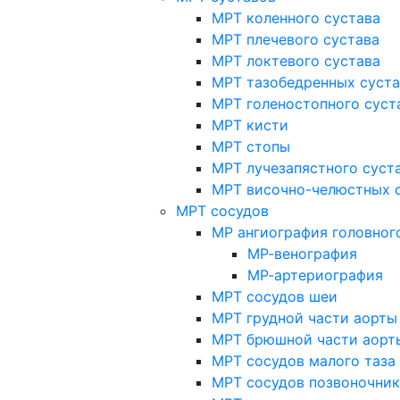
МРТ коленного сустава
МРТ плечевого сустава
МРТ локтевого сустава
МРТ тазобедренных суст
МРТ голеностопного суст
МРТ кисти
МРТ стопы
МРТ лучезапястного суст
МРТ височно-челюстных 
МРТ сосудов
МР ангиография головног
МР-венография
МР-артериография
МРТ сосудов шеи
МРТ грудной части аорты
МРТ брюшной части аорт
МРТ сосудов малого таза
МРТ сосудов позвоночник