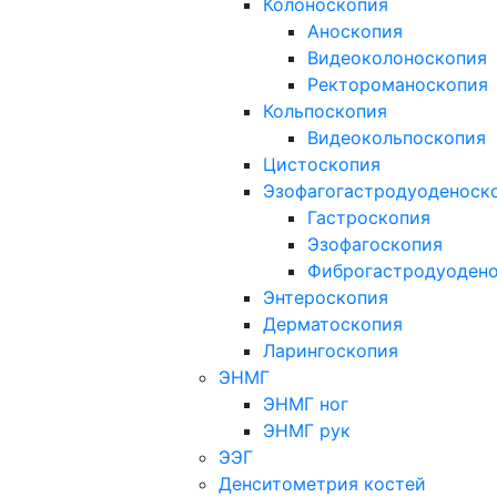
Колоноскопия
Аноскопия
Видеоколоноскопия
Ректороманоскопия
Кольпоскопия
Видеокольпоскопия
Цистоскопия
Эзофагогастродуоденоск
Гастроскопия
Эзофагоскопия
Фиброгастродуоден
Энтероскопия
Дерматоскопия
Ларингоскопия
ЭНМГ
ЭНМГ ног
ЭНМГ рук
ЭЭГ
Денситометрия костей