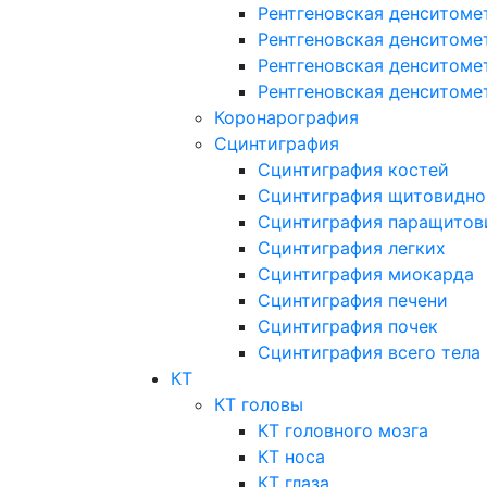
Рентгеновская денситоме
Рентгеновская денситоме
Рентгеновская денситоме
Рентгеновская денситоме
Коронарография
Сцинтиграфия
Сцинтиграфия костей
Сцинтиграфия щитовидно
Сцинтиграфия паращитов
Сцинтиграфия легких
Сцинтиграфия миокарда
Сцинтиграфия печени
Сцинтиграфия почек
Сцинтиграфия всего тела
КТ
КТ головы
КТ головного мозга
КТ носа
КТ глаза