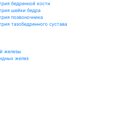
трия бедренной кости
трия шейки бедра
трия позвоночника
трия тазобедренного сустава
й железы
идных желез