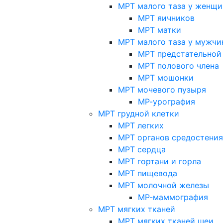
МРТ малого таза у женщи
МРТ яичников
МРТ матки
МРТ малого таза у мужчи
МРТ предстательной
МРТ полового члена
МРТ мошонки
МРТ мочевого пузыря
МР-урография
МРТ грудной клетки
МРТ легких
МРТ органов средостения
МРТ сердца
МРТ гортани и горла
МРТ пищевода
МРТ молочной железы
МР-маммография
МРТ мягких тканей
МРТ мягких тканей шеи