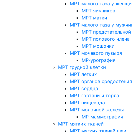
МРТ малого таза у женщи
МРТ яичников
МРТ матки
МРТ малого таза у мужчи
МРТ предстательной
МРТ полового члена
МРТ мошонки
МРТ мочевого пузыря
МР-урография
МРТ грудной клетки
МРТ легких
МРТ органов средостения
МРТ сердца
МРТ гортани и горла
МРТ пищевода
МРТ молочной железы
МР-маммография
МРТ мягких тканей
МРТ мягких тканей шеи