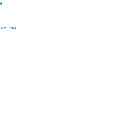
н
н
 железы