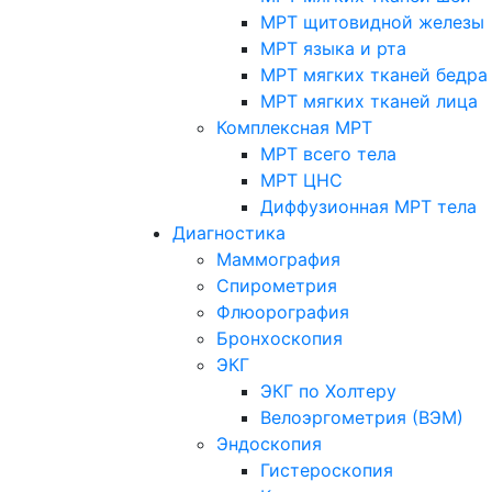
МРТ щитовидной железы
МРТ языка и рта
МРТ мягких тканей бедра
МРТ мягких тканей лица
Комплексная МРТ
МРТ всего тела
МРТ ЦНС
Диффузионная МРТ тела
Диагностика
Маммография
Спирометрия
Флюорография
Бронхоскопия
ЭКГ
ЭКГ по Холтеру
Велоэргометрия (ВЭМ)
Эндоскопия
Гистероскопия