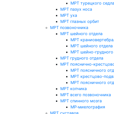
МРТ турецкого седл
МРТ пазух носа
МРТ уха
МРТ глазных орбит
МРТ позвоночника
МРТ шейного отдела
МРТ краниовертебра
МРТ шейного отдела 
МРТ шейно-грудного
МРТ грудного отдела
МРТ пояснично-крестцово
МРТ поясничного от
МРТ крестцово-подв
МРТ поясничного от
МРТ копчика
МРТ всего позвоночника
МРТ спинного мозга
МР-миелография
МРТ суставов