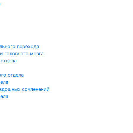
а
льного перехода
и головного мозга
 отдела
го отдела
дела
здошных сочленений
дела