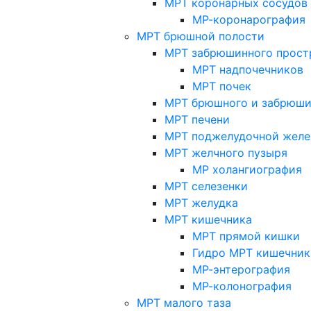
МРТ коронарных сосудов
МР-коронарография
МРТ брюшной полости
МРТ забрюшинного прост
МРТ надпочечников
МРТ почек
МРТ брюшного и забрюши
МРТ печени
МРТ поджелудочной желе
МРТ желчного пузыря
МР холангиография
МРТ селезенки
МРТ желудка
МРТ кишечника
МРТ прямой кишки
Гидро МРТ кишечник
МР-энтерография
МР-колонография
МРТ малого таза