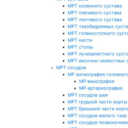
МРТ коленного сустава
МРТ плечевого сустава
МРТ локтевого сустава
МРТ тазобедренных суст
МРТ голеностопного суст
МРТ кисти
МРТ стопы
МРТ лучезапястного суст
МРТ височно-челюстных 
МРТ сосудов
МР ангиография головног
МР-венография
МР-артериография
МРТ сосудов шеи
МРТ грудной части аорты
МРТ брюшной части аорт
МРТ сосудов малого таза
МРТ сосудов позвоночник