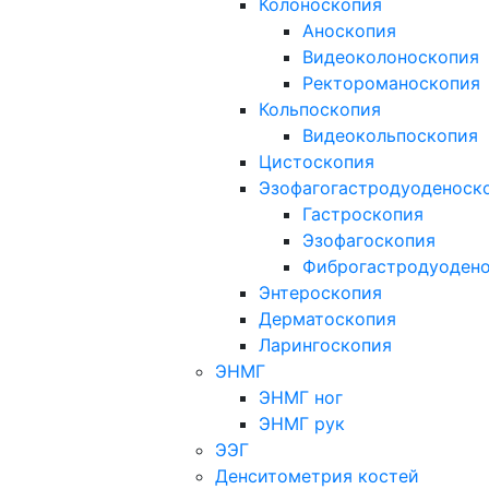
Колоноскопия
Аноскопия
Видеоколоноскопия
Ректороманоскопия
Кольпоскопия
Видеокольпоскопия
Цистоскопия
Эзофагогастродуоденоск
Гастроскопия
Эзофагоскопия
Фиброгастродуоден
Энтероскопия
Дерматоскопия
Ларингоскопия
ЭНМГ
ЭНМГ ног
ЭНМГ рук
ЭЭГ
Денситометрия костей