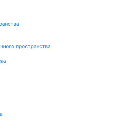
ранства
нного пространства
зы
а