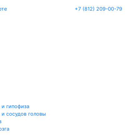
рте
+7 (812) 209-00-79
 и гипофиза
 и сосудов головы
в
озга