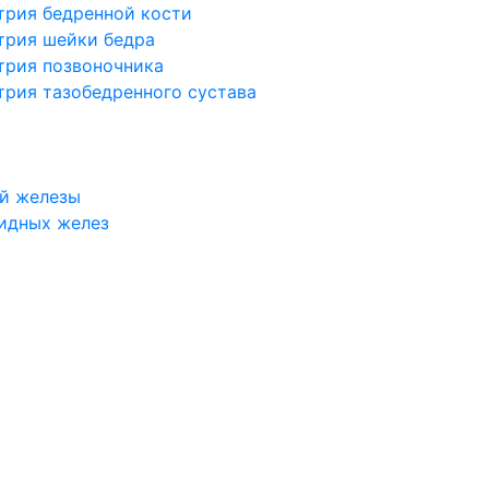
трия бедренной кости
трия шейки бедра
трия позвоночника
трия тазобедренного сустава
й железы
идных желез