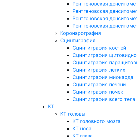
Рентгеновская денситоме
Рентгеновская денситоме
Рентгеновская денситоме
Рентгеновская денситоме
Коронарография
Сцинтиграфия
Сцинтиграфия костей
Сцинтиграфия щитовидно
Сцинтиграфия паращитов
Сцинтиграфия легких
Сцинтиграфия миокарда
Сцинтиграфия печени
Сцинтиграфия почек
Сцинтиграфия всего тела
КТ
КТ головы
КТ головного мозга
КТ носа
КТ глаза