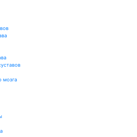
авов
ава
ава
суставов
о мозга
ы
а