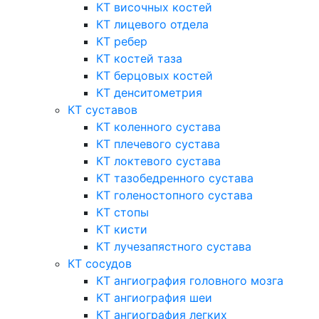
КТ височных костей
КТ лицевого отдела
КТ ребер
КТ костей таза
КТ берцовых костей
КТ денситометрия
КТ суставов
КТ коленного сустава
КТ плечевого сустава
КТ локтевого сустава
КТ тазобедренного сустава
КТ голеностопного сустава
КТ стопы
КТ кисти
КТ лучезапястного сустава
КТ сосудов
КТ ангиография головного мозга
КТ ангиография шеи
КТ ангиография легких