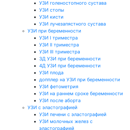
УЗИ голеностопного сустава
УЗИ стопы
УЗИ кисти
УЗИ лучезапястного сустава
УЗИ при беременности
УЗИ I триместра
УЗИ II триместра
УЗИ III триместра
3Д УЗИ при беременности
4Д УЗИ при беременности
УЗИ плода
допплер на УЗИ при беременности
УЗИ фетометрия
УЗИ на раннем сроке беременности
УЗИ после аборта
УЗИ с эластографией
УЗИ печени с эластографией
УЗИ молочных желез с
эластографией