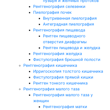
пузыря и желчных протоков
Рентгенография селезенки
Пиелография почек
Внутривенная пиелография
Антеградная пиелография
Рентгенография пищевода
Рентген пищеводного
отверстия диафрагмы
Рентген пищевода и желудка
Рентгенография желудка
Фистулография брюшной полости
Рентгенография кишечника
Ирригоскопия толстого кишечника
Фистулография прямой кишки
Рентген тонкого кишечника
Рентгенография малого таза
Рентгенография малого таза у
женщин
Рентгенография матки