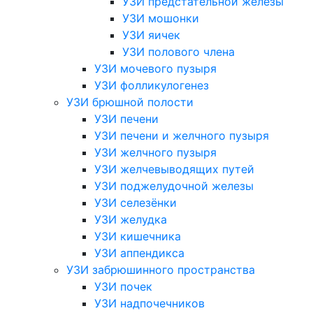
УЗИ предстательной железы
УЗИ мошонки
УЗИ яичек
УЗИ полового члена
УЗИ мочевого пузыря
УЗИ фолликулогенез
УЗИ брюшной полости
УЗИ печени
УЗИ печени и желчного пузыря
УЗИ желчного пузыря
УЗИ желчевыводящих путей
УЗИ поджелудочной железы
УЗИ селезёнки
УЗИ желудка
УЗИ кишечника
УЗИ аппендикса
УЗИ забрюшинного пространства
УЗИ почек
УЗИ надпочечников