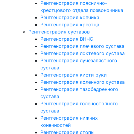
Рентгенография пояснично-
крестцового отдела позвоночника
Рентгенография копчика
Рентгенография крестца
Рентгенография суставов
Рентгенография ВНЧС
Рентгенография плечевого сустава
Рентгенография локтевого сустава
Рентгенография лучезапястного
сустава
Рентгенография кисти руки
Рентгенография коленного сустава
Рентгенография тазобедренного
сустава
Рентгенография голеностопного
сустава
Рентгенография нижних
конечностей
Рентгенография стопы