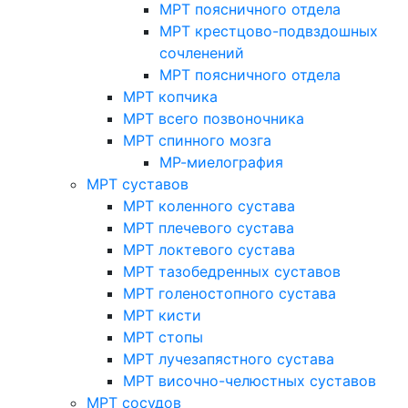
МРТ поясничного отдела
МРТ крестцово-подвздошных
сочленений
МРТ поясничного отдела
МРТ копчика
МРТ всего позвоночника
МРТ спинного мозга
МР-миелография
МРТ суставов
МРТ коленного сустава
МРТ плечевого сустава
МРТ локтевого сустава
МРТ тазобедренных суставов
МРТ голеностопного сустава
МРТ кисти
МРТ стопы
МРТ лучезапястного сустава
МРТ височно-челюстных суставов
МРТ сосудов