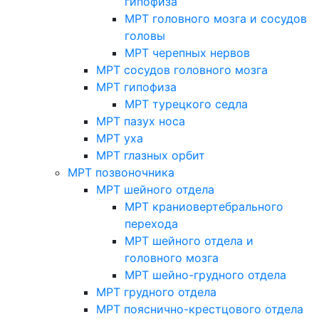
гипофиза
МРТ головного мозга и сосудов
головы
МРТ черепных нервов
МРТ сосудов головного мозга
МРТ гипофиза
МРТ турецкого седла
МРТ пазух носа
МРТ уха
МРТ глазных орбит
МРТ позвоночника
МРТ шейного отдела
МРТ краниовертебрального
перехода
МРТ шейного отдела и
головного мозга
МРТ шейно-грудного отдела
МРТ грудного отдела
МРТ пояснично-крестцового отдела