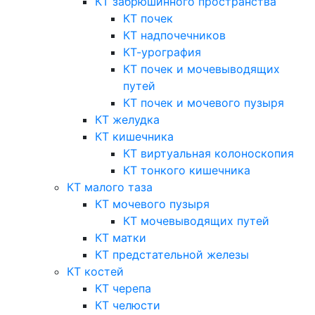
КТ забрюшинного пространства
КТ почек
КТ надпочечников
КТ-урография
КТ почек и мочевыводящих
путей
КТ почек и мочевого пузыря
КТ желудка
КТ кишечника
КТ виртуальная колоноскопия
КТ тонкого кишечника
КТ малого таза
КТ мочевого пузыря
КТ мочевыводящих путей
КТ матки
КТ предстательной железы
КТ костей
КТ черепа
КТ челюсти