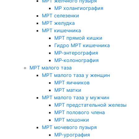
МРТ желчного пузыря
МР холангиография
МРТ селезенки
МРТ желудка
МРТ кишечника
МРТ прямой кишки
Гидро МРТ кишечника
МР-энтерография
МР-колонография
МРТ малого таза
МРТ малого таза у женщин
МРТ яичников
МРТ матки
МРТ малого таза у мужчин
МРТ предстательной железы
МРТ полового члена
МРТ мошонки
МРТ мочевого пузыря
МР-урография