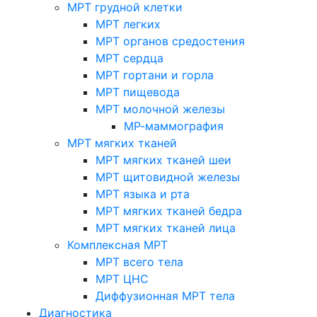
МРТ грудной клетки
МРТ легких
МРТ органов средостения
МРТ сердца
МРТ гортани и горла
МРТ пищевода
МРТ молочной железы
МР-маммография
МРТ мягких тканей
МРТ мягких тканей шеи
МРТ щитовидной железы
МРТ языка и рта
МРТ мягких тканей бедра
МРТ мягких тканей лица
Комплексная МРТ
МРТ всего тела
МРТ ЦНС
Диффузионная МРТ тела
Диагностика