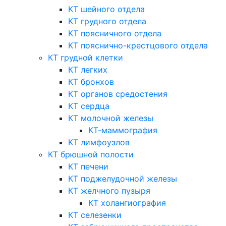
КТ шейного отдела
КТ грудного отдела
КТ поясничного отдела
КТ пояснично-крестцового отдела
КТ грудной клетки
КТ легких
КТ бронхов
КТ органов средостения
КТ сердца
КТ молочной железы
КТ-маммография
КТ лимфоузлов
КТ брюшной полости
КТ печени
КТ поджелудочной железы
КТ желчного пузыря
КТ холангиография
КТ селезенки