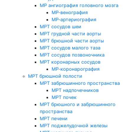
МР ангиография головного мозга
МР-венография
МР-артериография
МРТ сосудов шеи
МРТ грудной части аорты
МРТ брюшной части аорты
МРТ сосудов малого таза
МРТ сосудов позвоночника
МРТ коронарных сосудов
МР-коронарография
МРТ брюшной полости
МРТ забрюшинного пространства
МРТ надпочечников
МРТ почек
МРТ брюшного и забрюшинного
пространства
МРТ печени
МРТ поджелудочной железы