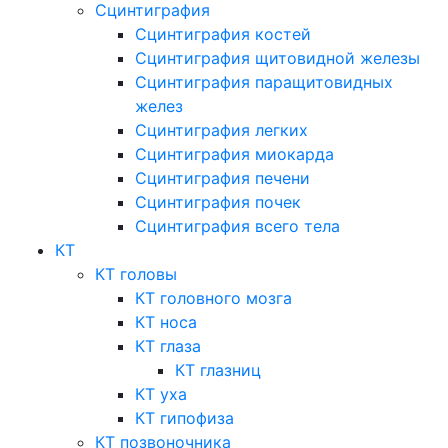
Сцинтиграфия
Сцинтиграфия костей
Сцинтиграфия щитовидной железы
Сцинтиграфия паращитовидных
желез
Сцинтиграфия легких
Сцинтиграфия миокарда
Сцинтиграфия печени
Сцинтиграфия почек
Сцинтиграфия всего тела
КТ
КТ головы
КТ головного мозга
КТ носа
КТ глаза
КТ глазниц
КТ уха
КТ гипофиза
КТ позвоночника