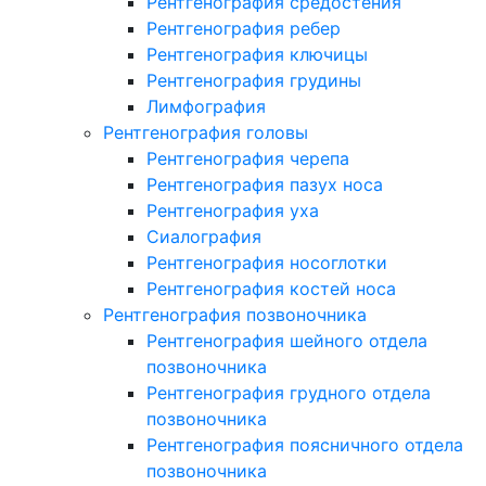
Рентгенография средостения
Рентгенография ребер
Рентгенография ключицы
Рентгенография грудины
Лимфография
Рентгенография головы
Рентгенография черепа
Рентгенография пазух носа
Рентгенография уха
Сиалография
Рентгенография носоглотки
Рентгенография костей носа
Рентгенография позвоночника
Рентгенография шейного отдела
позвоночника
Рентгенография грудного отдела
позвоночника
Рентгенография поясничного отдела
позвоночника