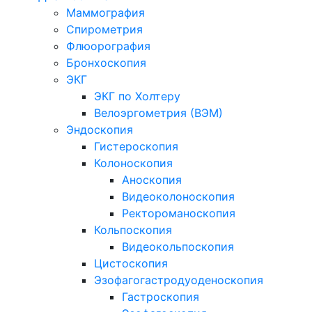
Маммография
Спирометрия
Флюорография
Бронхоскопия
ЭКГ
ЭКГ по Холтеру
Велоэргометрия (ВЭМ)
Эндоскопия
Гистероскопия
Колоноскопия
Аноскопия
Видеоколоноскопия
Ректороманоскопия
Кольпоскопия
Видеокольпоскопия
Цистоскопия
Эзофагогастродуоденоскопия
Гастроскопия