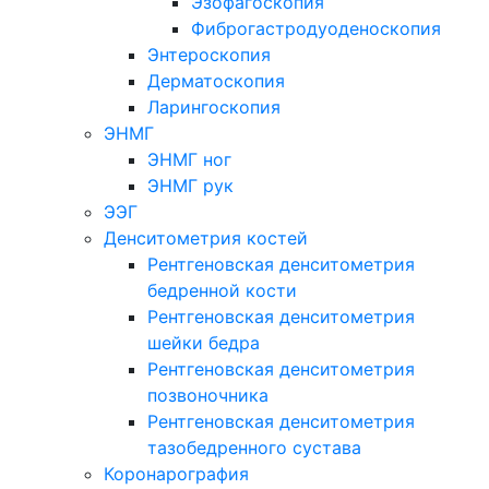
Эзофагоскопия
Фиброгастродуоденоскопия
Энтероскопия
Дерматоскопия
Ларингоскопия
ЭНМГ
ЭНМГ ног
ЭНМГ рук
ЭЭГ
Денситометрия костей
Рентгеновская денситометрия
бедренной кости
Рентгеновская денситометрия
шейки бедра
Рентгеновская денситометрия
позвоночника
Рентгеновская денситометрия
тазобедренного сустава
Коронарография