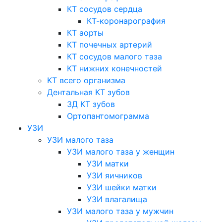
КТ сосудов сердца
КТ-коронарография
КТ аорты
КТ почечных артерий
КТ сосудов малого таза
КТ нижних конечностей
КТ всего организма
Дентальная КТ зубов
3Д КТ зубов
Ортопантомограмма
УЗИ
УЗИ малого таза
УЗИ малого таза у женщин
УЗИ матки
УЗИ яичников
УЗИ шейки матки
УЗИ влагалища
УЗИ малого таза у мужчин