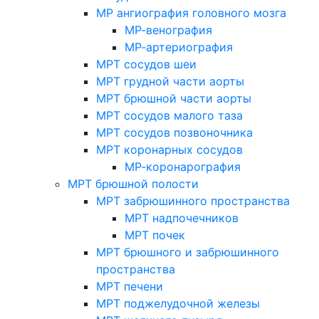
МР ангиография головного мозга
МР-венография
МР-артериография
МРТ сосудов шеи
МРТ грудной части аорты
МРТ брюшной части аорты
МРТ сосудов малого таза
МРТ сосудов позвоночника
МРТ коронарных сосудов
МР-коронарография
МРТ брюшной полости
МРТ забрюшинного пространства
МРТ надпочечников
МРТ почек
МРТ брюшного и забрюшинного
пространства
МРТ печени
МРТ поджелудочной железы