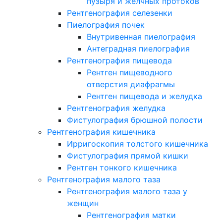
пузыря и желчных протоков
Рентгенография селезенки
Пиелография почек
Внутривенная пиелография
Антеградная пиелография
Рентгенография пищевода
Рентген пищеводного
отверстия диафрагмы
Рентген пищевода и желудка
Рентгенография желудка
Фистулография брюшной полости
Рентгенография кишечника
Ирригоскопия толстого кишечника
Фистулография прямой кишки
Рентген тонкого кишечника
Рентгенография малого таза
Рентгенография малого таза у
женщин
Рентгенография матки