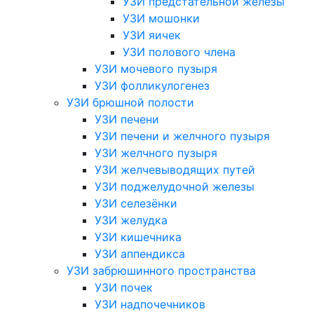
УЗИ предстательной железы
УЗИ мошонки
УЗИ яичек
УЗИ полового члена
УЗИ мочевого пузыря
УЗИ фолликулогенез
УЗИ брюшной полости
УЗИ печени
УЗИ печени и желчного пузыря
УЗИ желчного пузыря
УЗИ желчевыводящих путей
УЗИ поджелудочной железы
УЗИ селезёнки
УЗИ желудка
УЗИ кишечника
УЗИ аппендикса
УЗИ забрюшинного пространства
УЗИ почек
УЗИ надпочечников