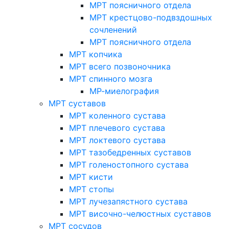
МРТ поясничного отдела
МРТ крестцово-подвздошных
сочленений
МРТ поясничного отдела
МРТ копчика
МРТ всего позвоночника
МРТ спинного мозга
МР-миелография
МРТ суставов
МРТ коленного сустава
МРТ плечевого сустава
МРТ локтевого сустава
МРТ тазобедренных суставов
МРТ голеностопного сустава
МРТ кисти
МРТ стопы
МРТ лучезапястного сустава
МРТ височно-челюстных суставов
МРТ сосудов