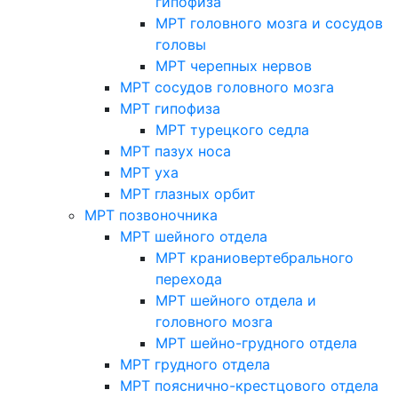
гипофиза
МРТ головного мозга и сосудов
головы
МРТ черепных нервов
МРТ сосудов головного мозга
МРТ гипофиза
МРТ турецкого седла
МРТ пазух носа
МРТ уха
МРТ глазных орбит
МРТ позвоночника
МРТ шейного отдела
МРТ краниовертебрального
перехода
МРТ шейного отдела и
головного мозга
МРТ шейно-грудного отдела
МРТ грудного отдела
МРТ пояснично-крестцового отдела