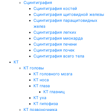
Сцинтиграфия
Сцинтиграфия костей
Сцинтиграфия щитовидной железы
Сцинтиграфия паращитовидных
желез
Сцинтиграфия легких
Сцинтиграфия миокарда
Сцинтиграфия печени
Сцинтиграфия почек
Сцинтиграфия всего тела
КТ
КТ головы
КТ головного мозга
КТ носа
КТ глаза
КТ глазниц
КТ уха
КТ гипофиза
КТ позвоночника