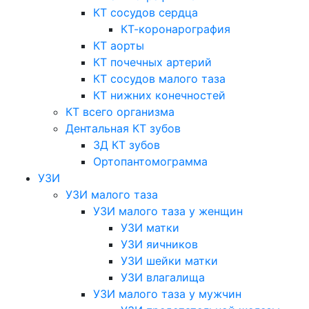
КТ сосудов сердца
КТ-коронарография
КТ аорты
КТ почечных артерий
КТ сосудов малого таза
КТ нижних конечностей
КТ всего организма
Дентальная КТ зубов
3Д КТ зубов
Ортопантомограмма
УЗИ
УЗИ малого таза
УЗИ малого таза у женщин
УЗИ матки
УЗИ яичников
УЗИ шейки матки
УЗИ влагалища
УЗИ малого таза у мужчин