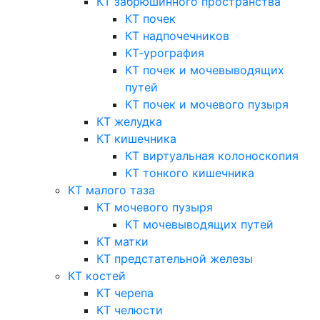
КТ забрюшинного пространства
КТ почек
КТ надпочечников
КТ-урография
КТ почек и мочевыводящих
путей
КТ почек и мочевого пузыря
КТ желудка
КТ кишечника
КТ виртуальная колоноскопия
КТ тонкого кишечника
КТ малого таза
КТ мочевого пузыря
КТ мочевыводящих путей
КТ матки
КТ предстательной железы
КТ костей
КТ черепа
КТ челюсти