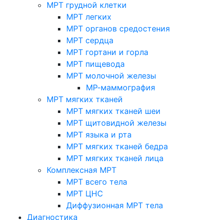
МРТ грудной клетки
МРТ легких
МРТ органов средостения
МРТ сердца
МРТ гортани и горла
МРТ пищевода
МРТ молочной железы
МР-маммография
МРТ мягких тканей
МРТ мягких тканей шеи
МРТ щитовидной железы
МРТ языка и рта
МРТ мягких тканей бедра
МРТ мягких тканей лица
Комплексная МРТ
МРТ всего тела
МРТ ЦНС
Диффузионная МРТ тела
Диагностика