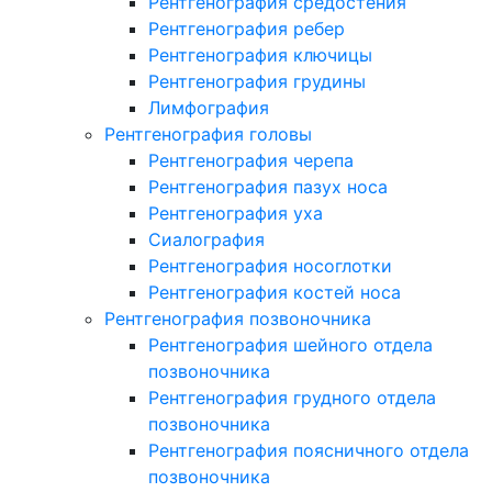
Рентгенография средостения
Рентгенография ребер
Рентгенография ключицы
Рентгенография грудины
Лимфография
Рентгенография головы
Рентгенография черепа
Рентгенография пазух носа
Рентгенография уха
Сиалография
Рентгенография носоглотки
Рентгенография костей носа
Рентгенография позвоночника
Рентгенография шейного отдела
позвоночника
Рентгенография грудного отдела
позвоночника
Рентгенография поясничного отдела
позвоночника