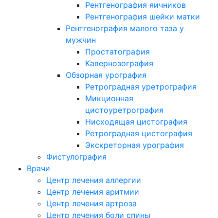
Рентгенография яичников
Рентгенография шейки матки
Рентгенография малого таза у
мужчин
Простатография
Кавернозография
Обзорная урография
Ретроградная уретрография
Микционная
цистоуретрография
Нисходящая цистография
Ретроградная цистография
Экскреторная урография
Фистулография
Врачи
Центр лечения аллергии
Центр лечения аритмии
Центр лечения артроза
Центр лечения боли спины