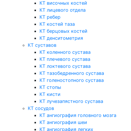
КТ височных костей
КТ лицевого отдела
КТ ребер
КТ костей таза
КТ берцовых костей
КТ денситометрия
КТ суставов
КТ коленного сустава
КТ плечевого сустава
КТ локтевого сустава
КТ тазобедренного сустава
КТ голеностопного сустава
КТ стопы
КТ кисти
КТ лучезапястного сустава
КТ сосудов
КТ ангиография головного мозга
КТ ангиография шеи
КТ ангиография легких