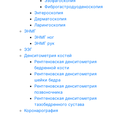
Эзофагоскопия
Фиброгастродуоденоскопия
Энтероскопия
Дерматоскопия
Ларингоскопия
ЭНМГ
ЭНМГ ног
ЭНМГ рук
ЭЭГ
Денситометрия костей
Рентгеновская денситометрия
бедренной кости
Рентгеновская денситометрия
шейки бедра
Рентгеновская денситометрия
позвоночника
Рентгеновская денситометрия
тазобедренного сустава
Коронарография