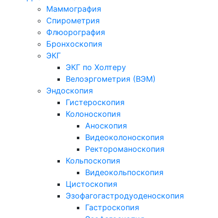
Маммография
Спирометрия
Флюорография
Бронхоскопия
ЭКГ
ЭКГ по Холтеру
Велоэргометрия (ВЭМ)
Эндоскопия
Гистероскопия
Колоноскопия
Аноскопия
Видеоколоноскопия
Ректороманоскопия
Кольпоскопия
Видеокольпоскопия
Цистоскопия
Эзофагогастродуоденоскопия
Гастроскопия