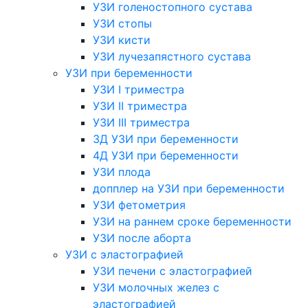
УЗИ голеностопного сустава
УЗИ стопы
УЗИ кисти
УЗИ лучезапястного сустава
УЗИ при беременности
УЗИ I триместра
УЗИ II триместра
УЗИ III триместра
3Д УЗИ при беременности
4Д УЗИ при беременности
УЗИ плода
допплер на УЗИ при беременности
УЗИ фетометрия
УЗИ на раннем сроке беременности
УЗИ после аборта
УЗИ с эластографией
УЗИ печени с эластографией
УЗИ молочных желез с
эластографией