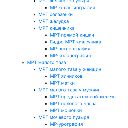
МРТ желчного пузыря
МР холангиография
МРТ селезенки
МРТ желудка
МРТ кишечника
МРТ прямой кишки
Гидро МРТ кишечника
МР-энтерография
МР-колонография
МРТ малого таза
МРТ малого таза у женщин
МРТ яичников
МРТ матки
МРТ малого таза у мужчин
МРТ предстательной железы
МРТ полового члена
МРТ мошонки
МРТ мочевого пузыря
МР-урография