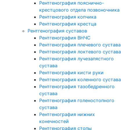
Рентгенография пояснично-
крестцового отдела позвоночника
Рентгенография копчика
Рентгенография крестца
Рентгенография суставов
Рентгенография ВНЧС
Рентгенография плечевого сустава
Рентгенография локтевого сустава
Рентгенография лучезапястного
сустава
Рентгенография кисти руки
Рентгенография коленного сустава
Рентгенография тазобедренного
сустава
Рентгенография голеностопного
сустава
Рентгенография нижних
конечностей
Рентгенография стопы