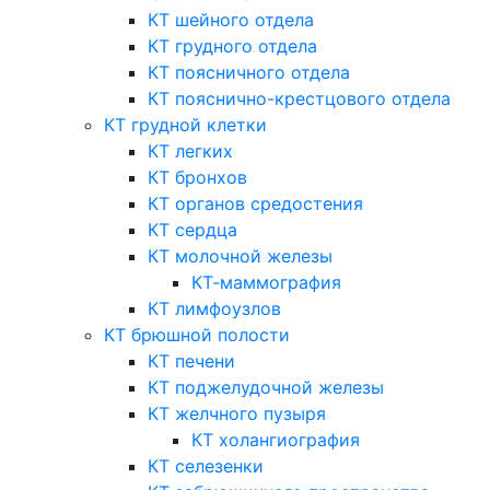
КТ шейного отдела
КТ грудного отдела
КТ поясничного отдела
КТ пояснично-крестцового отдела
КТ грудной клетки
КТ легких
КТ бронхов
КТ органов средостения
КТ сердца
КТ молочной железы
КТ-маммография
КТ лимфоузлов
КТ брюшной полости
КТ печени
КТ поджелудочной железы
КТ желчного пузыря
КТ холангиография
КТ селезенки