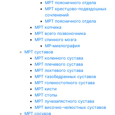
МРТ поясничного отдела
МРТ крестцово-подвздошных
сочленений
МРТ поясничного отдела
МРТ копчика
МРТ всего позвоночника
МРТ спинного мозга
МР-миелография
МРТ суставов
МРТ коленного сустава
МРТ плечевого сустава
МРТ локтевого сустава
МРТ тазобедренных суставов
МРТ голеностопного сустава
МРТ кисти
МРТ стопы
МРТ лучезапястного сустава
МРТ височно-челюстных суставов
МРТ сосудов