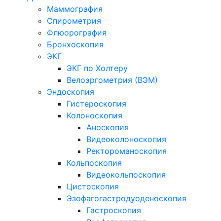
Маммография
Спирометрия
Флюорография
Бронхоскопия
ЭКГ
ЭКГ по Холтеру
Велоэргометрия (ВЭМ)
Эндоскопия
Гистероскопия
Колоноскопия
Аноскопия
Видеоколоноскопия
Ректороманоскопия
Кольпоскопия
Видеокольпоскопия
Цистоскопия
Эзофагогастродуоденоскопия
Гастроскопия