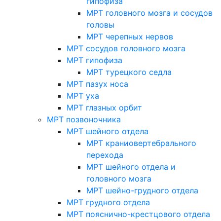
гипофиза
МРТ головного мозга и сосудов
головы
МРТ черепных нервов
МРТ сосудов головного мозга
МРТ гипофиза
МРТ турецкого седла
МРТ пазух носа
МРТ уха
МРТ глазных орбит
МРТ позвоночника
МРТ шейного отдела
МРТ краниовертебрального
перехода
МРТ шейного отдела и
головного мозга
МРТ шейно-грудного отдела
МРТ грудного отдела
МРТ пояснично-крестцового отдела