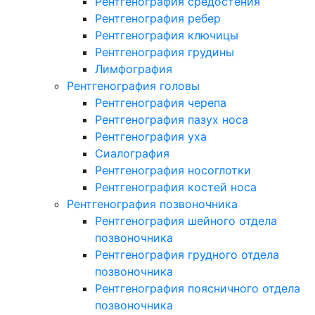
Рентгенография средостения
Рентгенография ребер
Рентгенография ключицы
Рентгенография грудины
Лимфография
Рентгенография головы
Рентгенография черепа
Рентгенография пазух носа
Рентгенография уха
Сиалография
Рентгенография носоглотки
Рентгенография костей носа
Рентгенография позвоночника
Рентгенография шейного отдела
позвоночника
Рентгенография грудного отдела
позвоночника
Рентгенография поясничного отдела
позвоночника