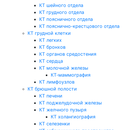
КТ шейного отдела
КТ грудного отдела
КТ поясничного отдела
КТ пояснично-крестцового отдела
КТ грудной клетки
КТ легких
КТ бронхов
КТ органов средостения
КТ сердца
КТ молочной железы
КТ-маммография
КТ лимфоузлов
КТ брюшной полости
КТ печени
КТ поджелудочной железы
КТ желчного пузыря
КТ холангиография
КТ селезенки