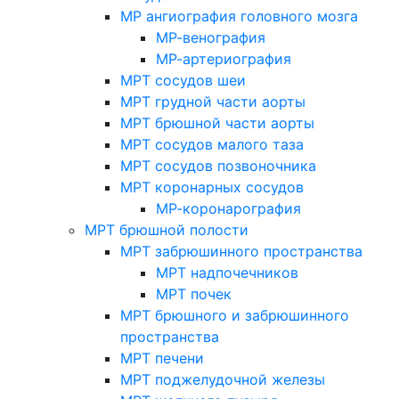
МР ангиография головного мозга
МР-венография
МР-артериография
МРТ сосудов шеи
МРТ грудной части аорты
МРТ брюшной части аорты
МРТ сосудов малого таза
МРТ сосудов позвоночника
МРТ коронарных сосудов
МР-коронарография
МРТ брюшной полости
МРТ забрюшинного пространства
МРТ надпочечников
МРТ почек
МРТ брюшного и забрюшинного
пространства
МРТ печени
МРТ поджелудочной железы