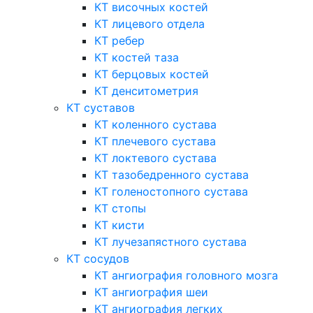
КТ височных костей
КТ лицевого отдела
КТ ребер
КТ костей таза
КТ берцовых костей
КТ денситометрия
КТ суставов
КТ коленного сустава
КТ плечевого сустава
КТ локтевого сустава
КТ тазобедренного сустава
КТ голеностопного сустава
КТ стопы
КТ кисти
КТ лучезапястного сустава
КТ сосудов
КТ ангиография головного мозга
КТ ангиография шеи
КТ ангиография легких