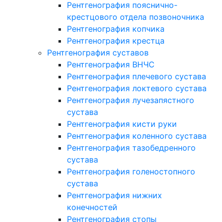
Рентгенография пояснично-
крестцового отдела позвоночника
Рентгенография копчика
Рентгенография крестца
Рентгенография суставов
Рентгенография ВНЧС
Рентгенография плечевого сустава
Рентгенография локтевого сустава
Рентгенография лучезапястного
сустава
Рентгенография кисти руки
Рентгенография коленного сустава
Рентгенография тазобедренного
сустава
Рентгенография голеностопного
сустава
Рентгенография нижних
конечностей
Рентгенография стопы