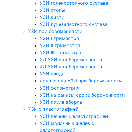
УЗИ голеностопного сустава
УЗИ стопы
УЗИ кисти
УЗИ лучезапястного сустава
УЗИ при беременности
УЗИ I триместра
УЗИ II триместра
УЗИ III триместра
3Д УЗИ при беременности
4Д УЗИ при беременности
УЗИ плода
допплер на УЗИ при беременности
УЗИ фетометрия
УЗИ на раннем сроке беременности
УЗИ после аборта
УЗИ с эластографией
УЗИ печени с эластографией
УЗИ молочных желез с
эластографией