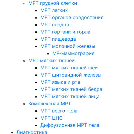
МРТ грудной клетки
МРТ легких
МРТ органов средостения
МРТ сердца
МРТ гортани и горла
МРТ пищевода
МРТ молочной железы
МР-маммография
МРТ мягких тканей
МРТ мягких тканей шеи
МРТ щитовидной железы
МРТ языка и рта
МРТ мягких тканей бедра
МРТ мягких тканей лица
Комплексная МРТ
МРТ всего тела
МРТ ЦНС
Диффузионная МРТ тела
Диагностика