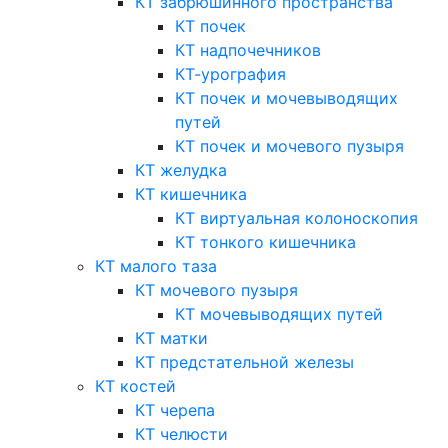
КТ забрюшинного пространства
КТ почек
КТ надпочечников
КТ-урография
КТ почек и мочевыводящих
путей
КТ почек и мочевого пузыря
КТ желудка
КТ кишечника
КТ виртуальная колоноскопия
КТ тонкого кишечника
КТ малого таза
КТ мочевого пузыря
КТ мочевыводящих путей
КТ матки
КТ предстательной железы
КТ костей
КТ черепа
КТ челюсти