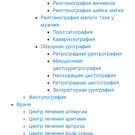
Рентгенография яичников
Рентгенография шейки матки
Рентгенография малого таза у
мужчин
Простатография
Кавернозография
Обзорная урография
Ретроградная уретрография
Микционная
цистоуретрография
Нисходящая цистография
Ретроградная цистография
Экскреторная урография
Фистулография
Врачи
Центр лечения аллергии
Центр лечения аритмии
Центр лечения артроза
Центр лечения боли спины