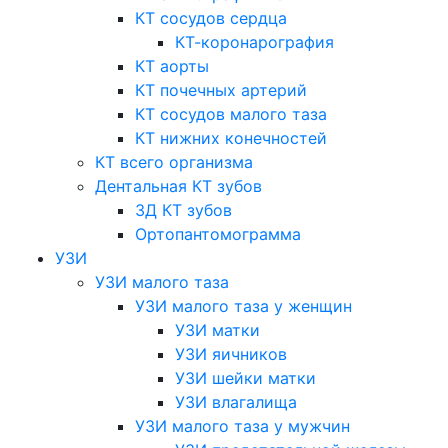
КТ сосудов сердца
КТ-коронарография
КТ аорты
КТ почечных артерий
КТ сосудов малого таза
КТ нижних конечностей
КТ всего организма
Дентальная КТ зубов
3Д КТ зубов
Ортопантомограмма
УЗИ
УЗИ малого таза
УЗИ малого таза у женщин
УЗИ матки
УЗИ яичников
УЗИ шейки матки
УЗИ влагалища
УЗИ малого таза у мужчин