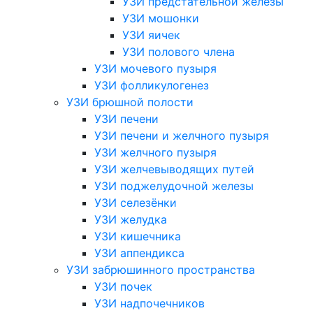
УЗИ предстательной железы
УЗИ мошонки
УЗИ яичек
УЗИ полового члена
УЗИ мочевого пузыря
УЗИ фолликулогенез
УЗИ брюшной полости
УЗИ печени
УЗИ печени и желчного пузыря
УЗИ желчного пузыря
УЗИ желчевыводящих путей
УЗИ поджелудочной железы
УЗИ селезёнки
УЗИ желудка
УЗИ кишечника
УЗИ аппендикса
УЗИ забрюшинного пространства
УЗИ почек
УЗИ надпочечников