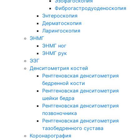
Эзофагоскопия
Фиброгастродуоденоскопия
Энтероскопия
Дерматоскопия
Ларингоскопия
ЭНМГ
ЭНМГ ног
ЭНМГ рук
ЭЭГ
Денситометрия костей
Рентгеновская денситометрия
бедренной кости
Рентгеновская денситометрия
шейки бедра
Рентгеновская денситометрия
позвоночника
Рентгеновская денситометрия
тазобедренного сустава
Коронарография