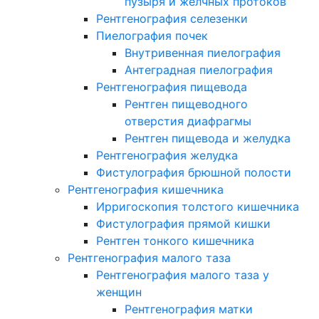
пузыря и желчных протоков
Рентгенография селезенки
Пиелография почек
Внутривенная пиелография
Антеградная пиелография
Рентгенография пищевода
Рентген пищеводного
отверстия диафрагмы
Рентген пищевода и желудка
Рентгенография желудка
Фистулография брюшной полости
Рентгенография кишечника
Ирригоскопия толстого кишечника
Фистулография прямой кишки
Рентген тонкого кишечника
Рентгенография малого таза
Рентгенография малого таза у
женщин
Рентгенография матки