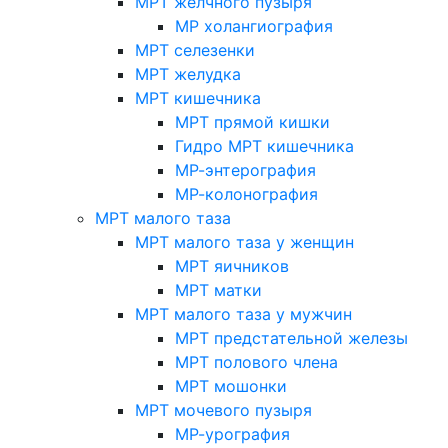
МРТ желчного пузыря
МР холангиография
МРТ селезенки
МРТ желудка
МРТ кишечника
МРТ прямой кишки
Гидро МРТ кишечника
МР-энтерография
МР-колонография
МРТ малого таза
МРТ малого таза у женщин
МРТ яичников
МРТ матки
МРТ малого таза у мужчин
МРТ предстательной железы
МРТ полового члена
МРТ мошонки
МРТ мочевого пузыря
МР-урография