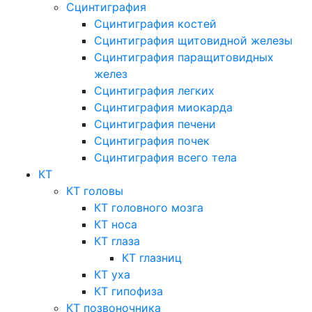
Сцинтиграфия
Сцинтиграфия костей
Сцинтиграфия щитовидной железы
Сцинтиграфия паращитовидных
желез
Сцинтиграфия легких
Сцинтиграфия миокарда
Сцинтиграфия печени
Сцинтиграфия почек
Сцинтиграфия всего тела
КТ
КТ головы
КТ головного мозга
КТ носа
КТ глаза
КТ глазниц
КТ уха
КТ гипофиза
КТ позвоночника