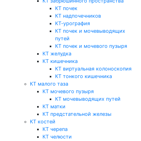
КТ забрюшинного пространства
КТ почек
КТ надпочечников
КТ-урография
КТ почек и мочевыводящих
путей
КТ почек и мочевого пузыря
КТ желудка
КТ кишечника
КТ виртуальная колоноскопия
КТ тонкого кишечника
КТ малого таза
КТ мочевого пузыря
КТ мочевыводящих путей
КТ матки
КТ предстательной железы
КТ костей
КТ черепа
КТ челюсти