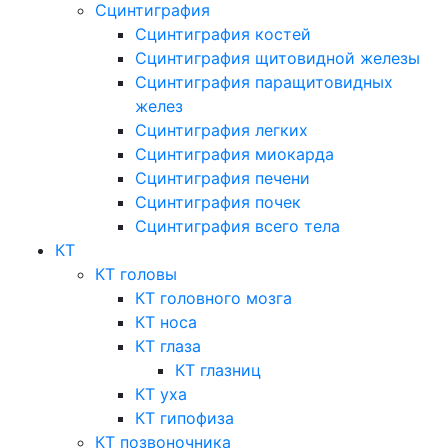
Сцинтиграфия
Сцинтиграфия костей
Сцинтиграфия щитовидной железы
Сцинтиграфия паращитовидных
желез
Сцинтиграфия легких
Сцинтиграфия миокарда
Сцинтиграфия печени
Сцинтиграфия почек
Сцинтиграфия всего тела
КТ
КТ головы
КТ головного мозга
КТ носа
КТ глаза
КТ глазниц
КТ уха
КТ гипофиза
КТ позвоночника