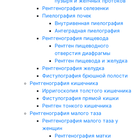
пузыря и желчных протоков
Рентгенография селезенки
Пиелография почек
Внутривенная пиелография
Антеградная пиелография
Рентгенография пищевода
Рентген пищеводного
отверстия диафрагмы
Рентген пищевода и желудка
Рентгенография желудка
Фистулография брюшной полости
Рентгенография кишечника
Ирригоскопия толстого кишечника
Фистулография прямой кишки
Рентген тонкого кишечника
Рентгенография малого таза
Рентгенография малого таза у
женщин
Рентгенография матки