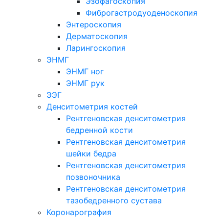
Эзофагоскопия
Фиброгастродуоденоскопия
Энтероскопия
Дерматоскопия
Ларингоскопия
ЭНМГ
ЭНМГ ног
ЭНМГ рук
ЭЭГ
Денситометрия костей
Рентгеновская денситометрия
бедренной кости
Рентгеновская денситометрия
шейки бедра
Рентгеновская денситометрия
позвоночника
Рентгеновская денситометрия
тазобедренного сустава
Коронарография