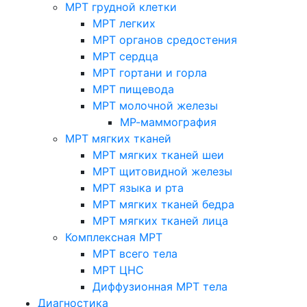
МРТ грудной клетки
МРТ легких
МРТ органов средостения
МРТ сердца
МРТ гортани и горла
МРТ пищевода
МРТ молочной железы
МР-маммография
МРТ мягких тканей
МРТ мягких тканей шеи
МРТ щитовидной железы
МРТ языка и рта
МРТ мягких тканей бедра
МРТ мягких тканей лица
Комплексная МРТ
МРТ всего тела
МРТ ЦНС
Диффузионная МРТ тела
Диагностика