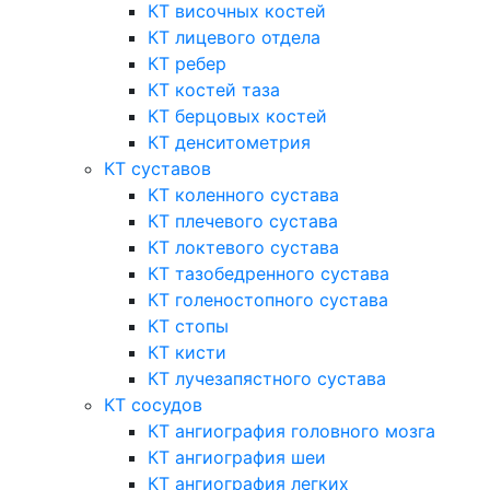
КТ височных костей
КТ лицевого отдела
КТ ребер
КТ костей таза
КТ берцовых костей
КТ денситометрия
КТ суставов
КТ коленного сустава
КТ плечевого сустава
КТ локтевого сустава
КТ тазобедренного сустава
КТ голеностопного сустава
КТ стопы
КТ кисти
КТ лучезапястного сустава
КТ сосудов
КТ ангиография головного мозга
КТ ангиография шеи
КТ ангиография легких