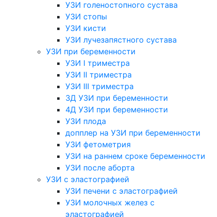
УЗИ голеностопного сустава
УЗИ стопы
УЗИ кисти
УЗИ лучезапястного сустава
УЗИ при беременности
УЗИ I триместра
УЗИ II триместра
УЗИ III триместра
3Д УЗИ при беременности
4Д УЗИ при беременности
УЗИ плода
допплер на УЗИ при беременности
УЗИ фетометрия
УЗИ на раннем сроке беременности
УЗИ после аборта
УЗИ с эластографией
УЗИ печени с эластографией
УЗИ молочных желез с
эластографией