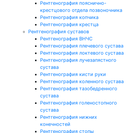
Рентгенография пояснично-
крестцового отдела позвоночника
Рентгенография копчика
Рентгенография крестца
Рентгенография суставов
Рентгенография ВНЧС
Рентгенография плечевого сустава
Рентгенография локтевого сустава
Рентгенография лучезапястного
сустава
Рентгенография кисти руки
Рентгенография коленного сустава
Рентгенография тазобедренного
сустава
Рентгенография голеностопного
сустава
Рентгенография нижних
конечностей
Рентгенография стопы