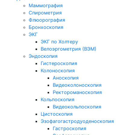
Маммография
Спирометрия
Флюорография
Бронхоскопия
ЭКГ
ЭКГ по Холтеру
Велоэргометрия (ВЭМ)
Эндоскопия
Гистероскопия
Колоноскопия
Аноскопия
Видеоколоноскопия
Ректороманоскопия
Кольпоскопия
Видеокольпоскопия
Цистоскопия
Эзофагогастродуоденоскопия
Гастроскопия