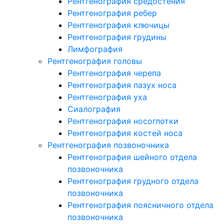
Рентгенография средостения
Рентгенография ребер
Рентгенография ключицы
Рентгенография грудины
Лимфография
Рентгенография головы
Рентгенография черепа
Рентгенография пазух носа
Рентгенография уха
Сиалография
Рентгенография носоглотки
Рентгенография костей носа
Рентгенография позвоночника
Рентгенография шейного отдела
позвоночника
Рентгенография грудного отдела
позвоночника
Рентгенография поясничного отдела
позвоночника