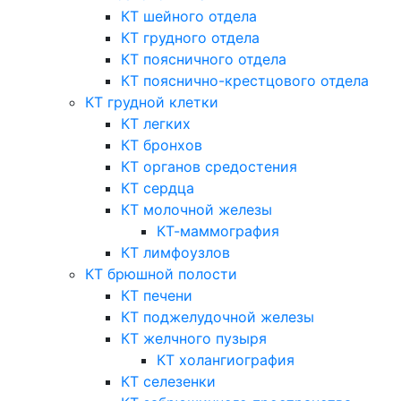
КТ шейного отдела
КТ грудного отдела
КТ поясничного отдела
КТ пояснично-крестцового отдела
КТ грудной клетки
КТ легких
КТ бронхов
КТ органов средостения
КТ сердца
КТ молочной железы
КТ-маммография
КТ лимфоузлов
КТ брюшной полости
КТ печени
КТ поджелудочной железы
КТ желчного пузыря
КТ холангиография
КТ селезенки