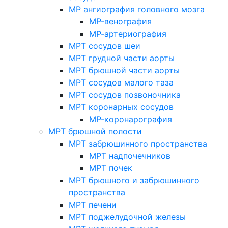
МР ангиография головного мозга
МР-венография
МР-артериография
МРТ сосудов шеи
МРТ грудной части аорты
МРТ брюшной части аорты
МРТ сосудов малого таза
МРТ сосудов позвоночника
МРТ коронарных сосудов
МР-коронарография
МРТ брюшной полости
МРТ забрюшинного пространства
МРТ надпочечников
МРТ почек
МРТ брюшного и забрюшинного
пространства
МРТ печени
МРТ поджелудочной железы