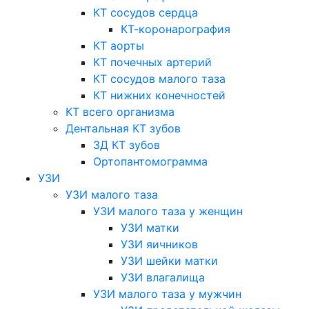
КТ сосудов сердца
КТ-коронарография
КТ аорты
КТ почечных артерий
КТ сосудов малого таза
КТ нижних конечностей
КТ всего организма
Дентальная КТ зубов
3Д КТ зубов
Ортопантомограмма
УЗИ
УЗИ малого таза
УЗИ малого таза у женщин
УЗИ матки
УЗИ яичников
УЗИ шейки матки
УЗИ влагалища
УЗИ малого таза у мужчин