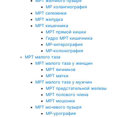
МРТ желчного пузыря
МР холангиография
МРТ селезенки
МРТ желудка
МРТ кишечника
МРТ прямой кишки
Гидро МРТ кишечника
МР-энтерография
МР-колонография
МРТ малого таза
МРТ малого таза у женщин
МРТ яичников
МРТ матки
МРТ малого таза у мужчин
МРТ предстательной железы
МРТ полового члена
МРТ мошонки
МРТ мочевого пузыря
МР-урография