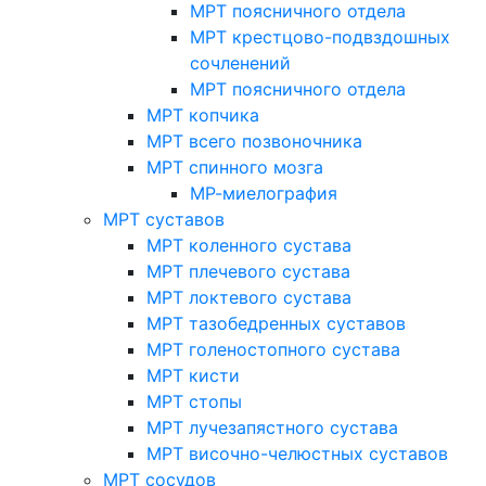
МРТ поясничного отдела
МРТ крестцово-подвздошных
сочленений
МРТ поясничного отдела
МРТ копчика
МРТ всего позвоночника
МРТ спинного мозга
МР-миелография
МРТ суставов
МРТ коленного сустава
МРТ плечевого сустава
МРТ локтевого сустава
МРТ тазобедренных суставов
МРТ голеностопного сустава
МРТ кисти
МРТ стопы
МРТ лучезапястного сустава
МРТ височно-челюстных суставов
МРТ сосудов