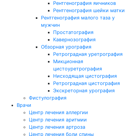
Рентгенография яичников
Рентгенография шейки матки
Рентгенография малого таза у
мужчин
Простатография
Кавернозография
Обзорная урография
Ретроградная уретрография
Микционная
цистоуретрография
Нисходящая цистография
Ретроградная цистография
Экскреторная урография
Фистулография
Врачи
Центр лечения аллергии
Центр лечения аритмии
Центр лечения артроза
Центр лечения боли спины