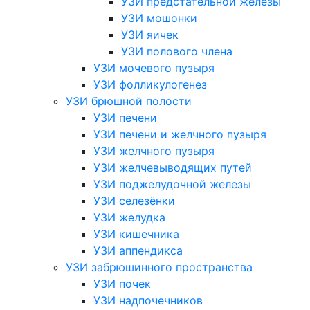
УЗИ предстательной железы
УЗИ мошонки
УЗИ яичек
УЗИ полового члена
УЗИ мочевого пузыря
УЗИ фолликулогенез
УЗИ брюшной полости
УЗИ печени
УЗИ печени и желчного пузыря
УЗИ желчного пузыря
УЗИ желчевыводящих путей
УЗИ поджелудочной железы
УЗИ селезёнки
УЗИ желудка
УЗИ кишечника
УЗИ аппендикса
УЗИ забрюшинного пространства
УЗИ почек
УЗИ надпочечников