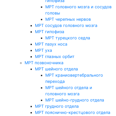
гипофиза
МРТ головного мозга и сосудов
головы
МРТ черепных нервов
МРТ сосудов головного мозга
МРТ гипофиза
МРТ турецкого седла
МРТ пазух носа
МРТ уха
МРТ глазных орбит
МРТ позвоночника
МРТ шейного отдела
МРТ краниовертебрального
перехода
МРТ шейного отдела и
головного мозга
МРТ шейно-грудного отдела
МРТ грудного отдела
МРТ пояснично-крестцового отдела