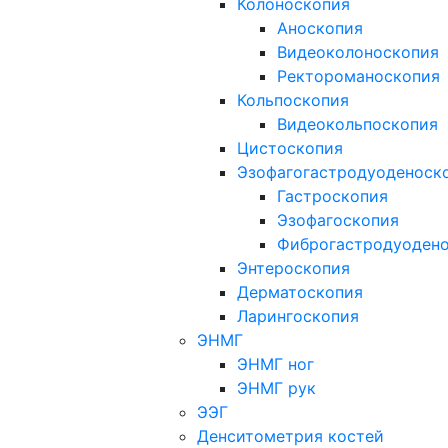
Колоноскопия
Аноскопия
Видеоколоноскопия
Ректороманоскопия
Кольпоскопия
Видеокольпоскопия
Цистоскопия
Эзофагогастродуоденоск
Гастроскопия
Эзофагоскопия
Фиброгастродуоден
Энтероскопия
Дерматоскопия
Ларингоскопия
ЭНМГ
ЭНМГ ног
ЭНМГ рук
ЭЭГ
Денситометрия костей