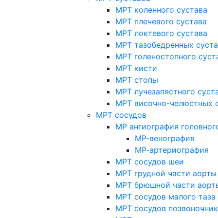
МРТ коленного сустава
МРТ плечевого сустава
МРТ локтевого сустава
МРТ тазобедренных суст
МРТ голеностопного суст
МРТ кисти
МРТ стопы
МРТ лучезапястного суст
МРТ височно-челюстных 
МРТ сосудов
МР ангиография головног
МР-венография
МР-артериография
МРТ сосудов шеи
МРТ грудной части аорты
МРТ брюшной части аорт
МРТ сосудов малого таза
МРТ сосудов позвоночник