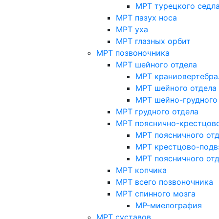
МРТ турецкого седл
МРТ пазух носа
МРТ уха
МРТ глазных орбит
МРТ позвоночника
МРТ шейного отдела
МРТ краниовертебра
МРТ шейного отдела 
МРТ шейно-грудного
МРТ грудного отдела
МРТ пояснично-крестцово
МРТ поясничного от
МРТ крестцово-подв
МРТ поясничного от
МРТ копчика
МРТ всего позвоночника
МРТ спинного мозга
МР-миелография
МРТ суставов