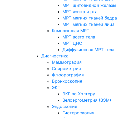
МРТ щитовидной железы
МРТ языка и рта
МРТ мягких тканей бедра
МРТ мягких тканей лица
Комплексная МРТ
МРТ всего тела
МРТ ЦНС
Диффузионная МРТ тела
Диагностика
Маммография
Спирометрия
Флюорография
Бронхоскопия
ЭКГ
ЭКГ по Холтеру
Велоэргометрия (ВЭМ)
Эндоскопия
Гистероскопия