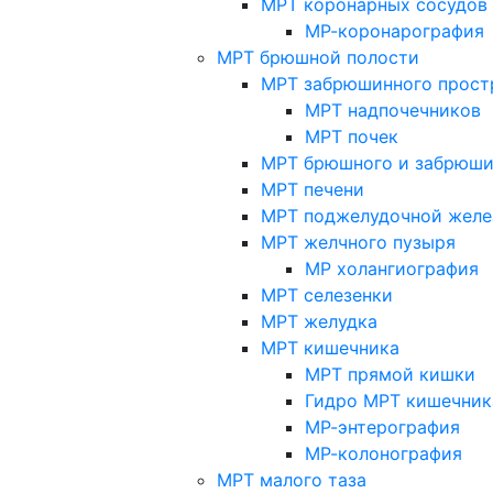
МРТ коронарных сосудов
МР-коронарография
МРТ брюшной полости
МРТ забрюшинного прост
МРТ надпочечников
МРТ почек
МРТ брюшного и забрюши
МРТ печени
МРТ поджелудочной желе
МРТ желчного пузыря
МР холангиография
МРТ селезенки
МРТ желудка
МРТ кишечника
МРТ прямой кишки
Гидро МРТ кишечник
МР-энтерография
МР-колонография
МРТ малого таза