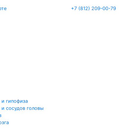
рте
+7 (812) 209-00-79
 и гипофиза
 и сосудов головы
в
озга