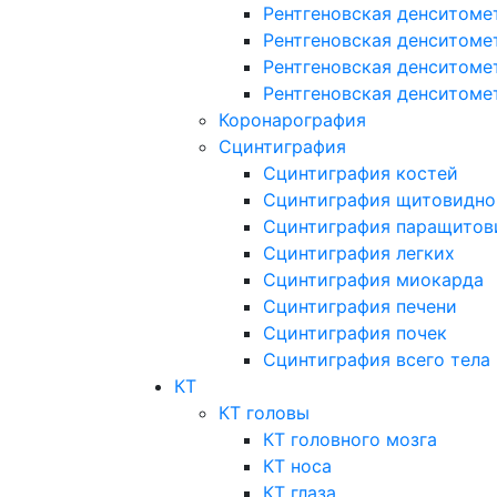
Рентгеновская денситоме
Рентгеновская денситоме
Рентгеновская денситоме
Рентгеновская денситоме
Коронарография
Сцинтиграфия
Сцинтиграфия костей
Сцинтиграфия щитовидно
Сцинтиграфия паращитов
Сцинтиграфия легких
Сцинтиграфия миокарда
Сцинтиграфия печени
Сцинтиграфия почек
Сцинтиграфия всего тела
КТ
КТ головы
КТ головного мозга
КТ носа
КТ глаза