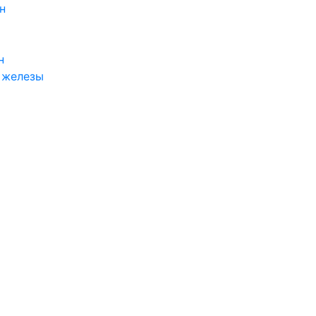
н
н
 железы