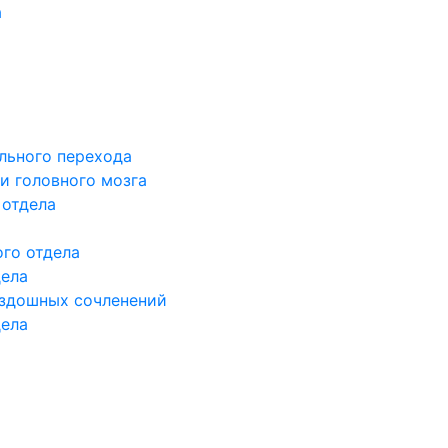
а
льного перехода
и головного мозга
 отдела
го отдела
дела
здошных сочленений
дела