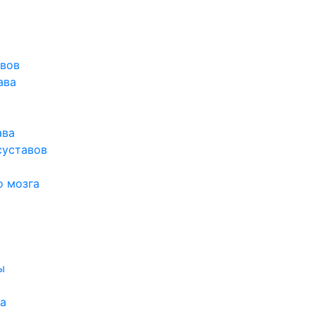
авов
ава
ава
суставов
о мозга
ы
а