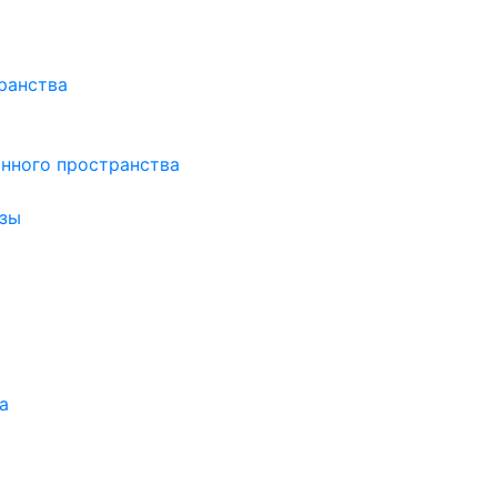
ранства
нного пространства
зы
а