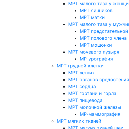
МРТ малого таза у женщи
МРТ яичников
МРТ матки
МРТ малого таза у мужчи
МРТ предстательной
МРТ полового члена
МРТ мошонки
МРТ мочевого пузыря
МР-урография
МРТ грудной клетки
МРТ легких
МРТ органов средостения
МРТ сердца
МРТ гортани и горла
МРТ пищевода
МРТ молочной железы
МР-маммография
МРТ мягких тканей
МРТ мягких тканей шеи