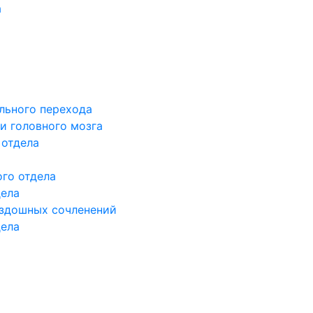
а
льного перехода
и головного мозга
 отдела
го отдела
дела
здошных сочленений
дела