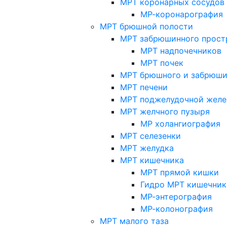
МРТ коронарных сосудов
МР-коронарография
МРТ брюшной полости
МРТ забрюшинного прост
МРТ надпочечников
МРТ почек
МРТ брюшного и забрюши
МРТ печени
МРТ поджелудочной желе
МРТ желчного пузыря
МР холангиография
МРТ селезенки
МРТ желудка
МРТ кишечника
МРТ прямой кишки
Гидро МРТ кишечник
МР-энтерография
МР-колонография
МРТ малого таза