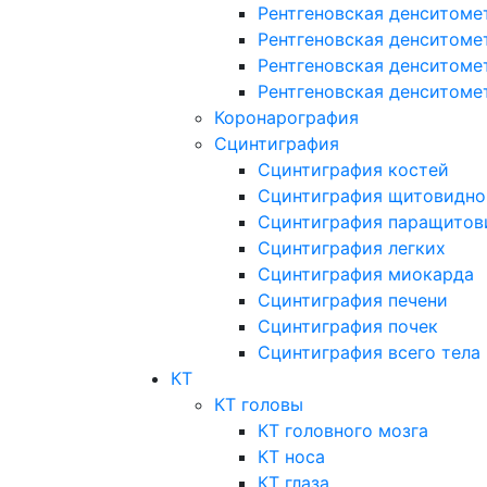
Рентгеновская денситоме
Рентгеновская денситоме
Рентгеновская денситоме
Рентгеновская денситоме
Коронарография
Сцинтиграфия
Сцинтиграфия костей
Сцинтиграфия щитовидно
Сцинтиграфия паращитов
Сцинтиграфия легких
Сцинтиграфия миокарда
Сцинтиграфия печени
Сцинтиграфия почек
Сцинтиграфия всего тела
КТ
КТ головы
КТ головного мозга
КТ носа
КТ глаза