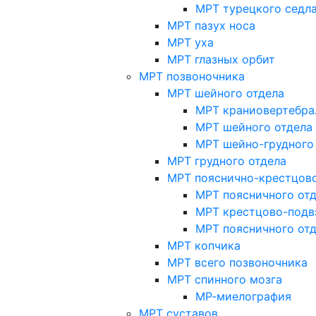
МРТ турецкого седл
МРТ пазух носа
МРТ уха
МРТ глазных орбит
МРТ позвоночника
МРТ шейного отдела
МРТ краниовертебра
МРТ шейного отдела 
МРТ шейно-грудного
МРТ грудного отдела
МРТ пояснично-крестцово
МРТ поясничного от
МРТ крестцово-подв
МРТ поясничного от
МРТ копчика
МРТ всего позвоночника
МРТ спинного мозга
МР-миелография
МРТ суставов