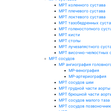
МРТ коленного сустава
МРТ плечевого сустава
МРТ локтевого сустава
МРТ тазобедренных суст
МРТ голеностопного суст
МРТ кисти
МРТ стопы
МРТ лучезапястного суст
МРТ височно-челюстных 
МРТ сосудов
МР ангиография головног
МР-венография
МР-артериография
МРТ сосудов шеи
МРТ грудной части аорты
МРТ брюшной части аорт
МРТ сосудов малого таза
МРТ сосудов позвоночник