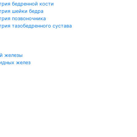
трия бедренной кости
трия шейки бедра
трия позвоночника
трия тазобедренного сустава
й железы
идных желез