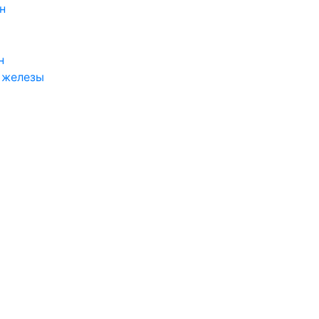
н
н
 железы