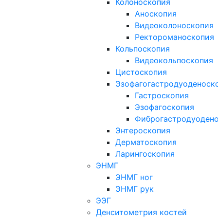
Колоноскопия
Аноскопия
Видеоколоноскопия
Ректороманоскопия
Кольпоскопия
Видеокольпоскопия
Цистоскопия
Эзофагогастродуоденоск
Гастроскопия
Эзофагоскопия
Фиброгастродуоден
Энтероскопия
Дерматоскопия
Ларингоскопия
ЭНМГ
ЭНМГ ног
ЭНМГ рук
ЭЭГ
Денситометрия костей