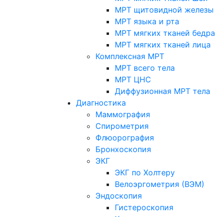
МРТ щитовидной железы
МРТ языка и рта
МРТ мягких тканей бедра
МРТ мягких тканей лица
Комплексная МРТ
МРТ всего тела
МРТ ЦНС
Диффузионная МРТ тела
Диагностика
Маммография
Спирометрия
Флюорография
Бронхоскопия
ЭКГ
ЭКГ по Холтеру
Велоэргометрия (ВЭМ)
Эндоскопия
Гистероскопия