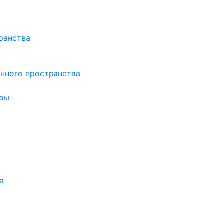
ранства
нного пространства
зы
а