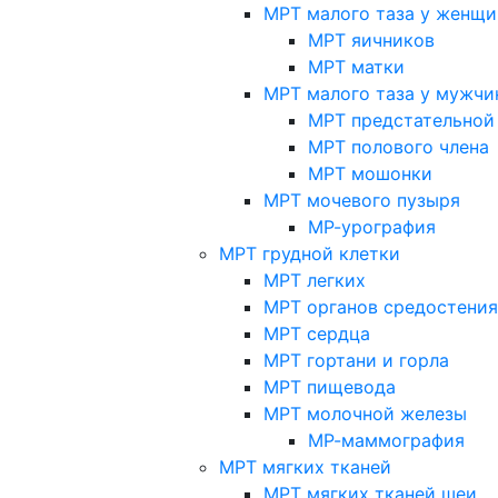
МРТ малого таза у женщи
МРТ яичников
МРТ матки
МРТ малого таза у мужчи
МРТ предстательной
МРТ полового члена
МРТ мошонки
МРТ мочевого пузыря
МР-урография
МРТ грудной клетки
МРТ легких
МРТ органов средостения
МРТ сердца
МРТ гортани и горла
МРТ пищевода
МРТ молочной железы
МР-маммография
МРТ мягких тканей
МРТ мягких тканей шеи