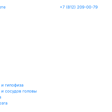
рте
+7 (812) 209-00-79
 и гипофиза
 и сосудов головы
в
озга