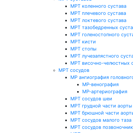
МРТ коленного сустава
МРТ плечевого сустава
МРТ локтевого сустава
МРТ тазобедренных суст
МРТ голеностопного суст
МРТ кисти
МРТ стопы
МРТ лучезапястного суст
МРТ височно-челюстных 
МРТ сосудов
МР ангиография головног
МР-венография
МР-артериография
МРТ сосудов шеи
МРТ грудной части аорты
МРТ брюшной части аорт
МРТ сосудов малого таза
МРТ сосудов позвоночник