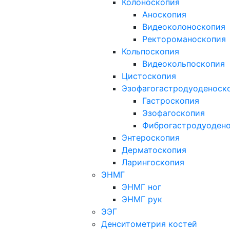
Колоноскопия
Аноскопия
Видеоколоноскопия
Ректороманоскопия
Кольпоскопия
Видеокольпоскопия
Цистоскопия
Эзофагогастродуоденоск
Гастроскопия
Эзофагоскопия
Фиброгастродуоден
Энтероскопия
Дерматоскопия
Ларингоскопия
ЭНМГ
ЭНМГ ног
ЭНМГ рук
ЭЭГ
Денситометрия костей