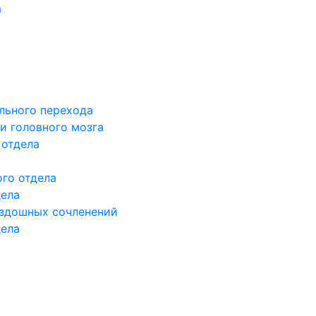
а
льного перехода
и головного мозга
 отдела
го отдела
дела
здошных сочленений
дела