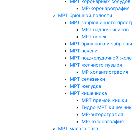
МРТ коронарных сосудов
МР-коронарография
МРТ брюшной полости
МРТ забрюшинного прост
МРТ надпочечников
МРТ почек
МРТ брюшного и забрюши
МРТ печени
МРТ поджелудочной желе
МРТ желчного пузыря
МР холангиография
МРТ селезенки
МРТ желудка
МРТ кишечника
МРТ прямой кишки
Гидро МРТ кишечник
МР-энтерография
МР-колонография
МРТ малого таза