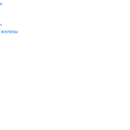
н
н
 железы