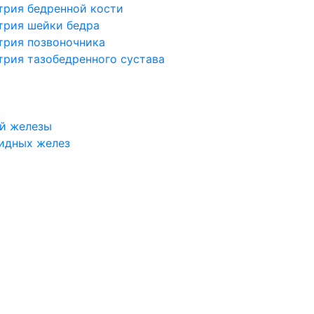
трия бедренной кости
трия шейки бедра
трия позвоночника
трия тазобедренного сустава
й железы
идных желез