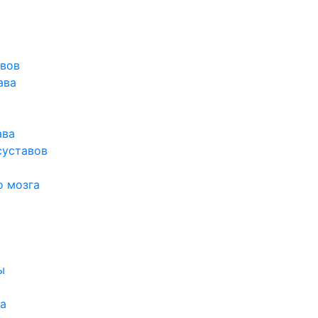
авов
ава
ава
суставов
о мозга
ы
а