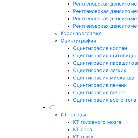
Рентгеновская денситоме
Рентгеновская денситоме
Рентгеновская денситоме
Рентгеновская денситоме
Коронарография
Сцинтиграфия
Сцинтиграфия костей
Сцинтиграфия щитовидно
Сцинтиграфия паращитов
Сцинтиграфия легких
Сцинтиграфия миокарда
Сцинтиграфия печени
Сцинтиграфия почек
Сцинтиграфия всего тела
КТ
КТ головы
КТ головного мозга
КТ носа
КТ глаза