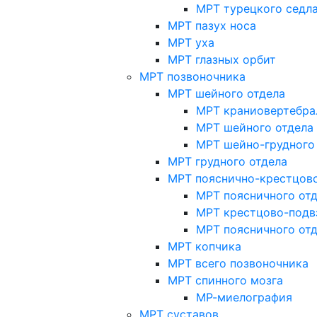
МРТ турецкого седл
МРТ пазух носа
МРТ уха
МРТ глазных орбит
МРТ позвоночника
МРТ шейного отдела
МРТ краниовертебра
МРТ шейного отдела 
МРТ шейно-грудного
МРТ грудного отдела
МРТ пояснично-крестцово
МРТ поясничного от
МРТ крестцово-подв
МРТ поясничного от
МРТ копчика
МРТ всего позвоночника
МРТ спинного мозга
МР-миелография
МРТ суставов