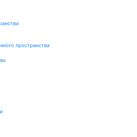
ранства
нного пространства
зы
а