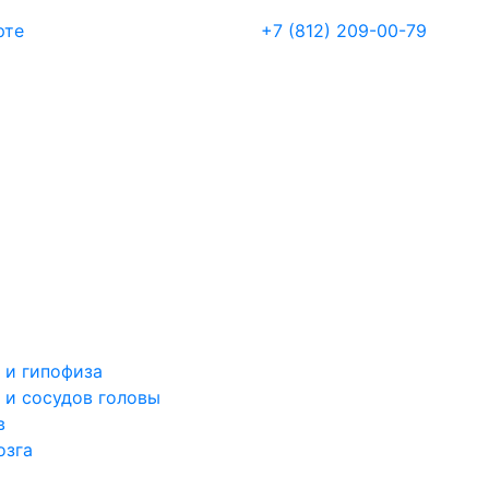
рте
+7 (812) 209-00-79
 и гипофиза
 и сосудов головы
в
озга