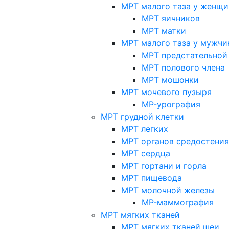
МРТ малого таза у женщи
МРТ яичников
МРТ матки
МРТ малого таза у мужчи
МРТ предстательной
МРТ полового члена
МРТ мошонки
МРТ мочевого пузыря
МР-урография
МРТ грудной клетки
МРТ легких
МРТ органов средостения
МРТ сердца
МРТ гортани и горла
МРТ пищевода
МРТ молочной железы
МР-маммография
МРТ мягких тканей
МРТ мягких тканей шеи