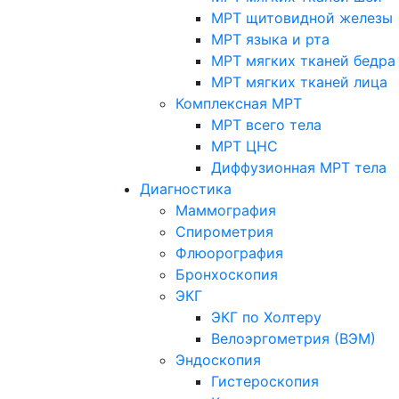
МРТ щитовидной железы
МРТ языка и рта
МРТ мягких тканей бедра
МРТ мягких тканей лица
Комплексная МРТ
МРТ всего тела
МРТ ЦНС
Диффузионная МРТ тела
Диагностика
Маммография
Спирометрия
Флюорография
Бронхоскопия
ЭКГ
ЭКГ по Холтеру
Велоэргометрия (ВЭМ)
Эндоскопия
Гистероскопия