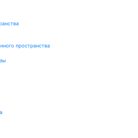
ранства
нного пространства
зы
а