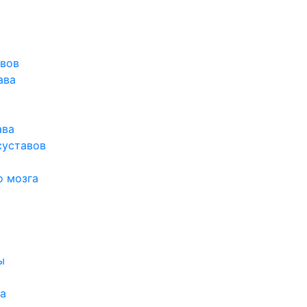
авов
ава
ава
суставов
о мозга
ы
а