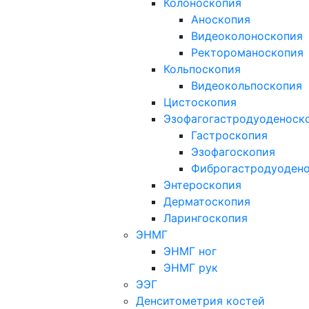
Колоноскопия
Аноскопия
Видеоколоноскопия
Ректороманоскопия
Кольпоскопия
Видеокольпоскопия
Цистоскопия
Эзофагогастродуоденоск
Гастроскопия
Эзофагоскопия
Фиброгастродуоден
Энтероскопия
Дерматоскопия
Ларингоскопия
ЭНМГ
ЭНМГ ног
ЭНМГ рук
ЭЭГ
Денситометрия костей