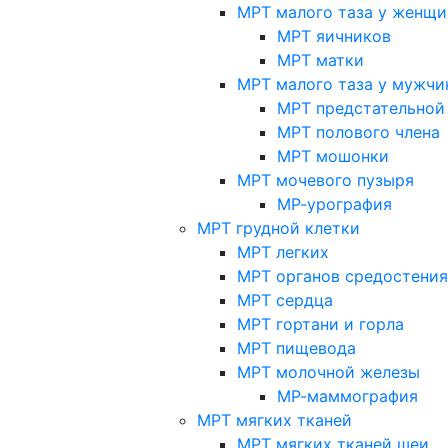
МРТ малого таза у женщи
МРТ яичников
МРТ матки
МРТ малого таза у мужчи
МРТ предстательной
МРТ полового члена
МРТ мошонки
МРТ мочевого пузыря
МР-урография
МРТ грудной клетки
МРТ легких
МРТ органов средостения
МРТ сердца
МРТ гортани и горла
МРТ пищевода
МРТ молочной железы
МР-маммография
МРТ мягких тканей
МРТ мягких тканей шеи