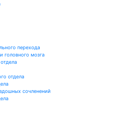
а
льного перехода
и головного мозга
 отдела
го отдела
дела
здошных сочленений
дела