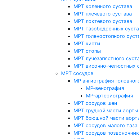
МРТ коленного сустава
МРТ плечевого сустава
МРТ локтевого сустава
МРТ тазобедренных суст
МРТ голеностопного суст
МРТ кисти
МРТ стопы
МРТ лучезапястного суст
МРТ височно-челюстных 
МРТ сосудов
МР ангиография головног
МР-венография
МР-артериография
МРТ сосудов шеи
МРТ грудной части аорты
МРТ брюшной части аорт
МРТ сосудов малого таза
МРТ сосудов позвоночник