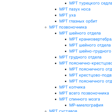
МРТ турецкого седл
МРТ пазух носа
МРТ уха
МРТ глазных орбит
МРТ позвоночника
МРТ шейного отдела
МРТ краниовертебра
МРТ шейного отдела 
МРТ шейно-грудного
МРТ грудного отдела
МРТ пояснично-крестцово
МРТ поясничного от
МРТ крестцово-подв
МРТ поясничного от
МРТ копчика
МРТ всего позвоночника
МРТ спинного мозга
МР-миелография
МРТ суставов