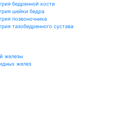
трия бедренной кости
трия шейки бедра
трия позвоночника
трия тазобедренного сустава
й железы
идных желез