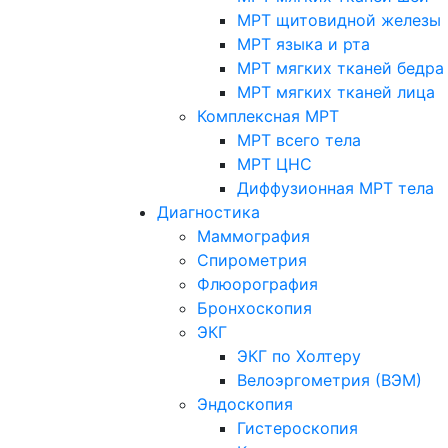
МРТ щитовидной железы
МРТ языка и рта
МРТ мягких тканей бедра
МРТ мягких тканей лица
Комплексная МРТ
МРТ всего тела
МРТ ЦНС
Диффузионная МРТ тела
Диагностика
Маммография
Спирометрия
Флюорография
Бронхоскопия
ЭКГ
ЭКГ по Холтеру
Велоэргометрия (ВЭМ)
Эндоскопия
Гистероскопия