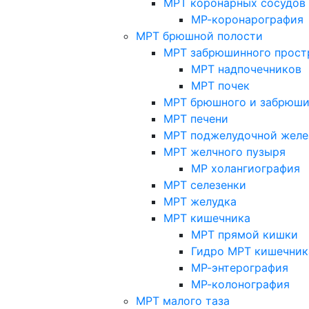
МРТ коронарных сосудов
МР-коронарография
МРТ брюшной полости
МРТ забрюшинного прост
МРТ надпочечников
МРТ почек
МРТ брюшного и забрюши
МРТ печени
МРТ поджелудочной желе
МРТ желчного пузыря
МР холангиография
МРТ селезенки
МРТ желудка
МРТ кишечника
МРТ прямой кишки
Гидро МРТ кишечник
МР-энтерография
МР-колонография
МРТ малого таза