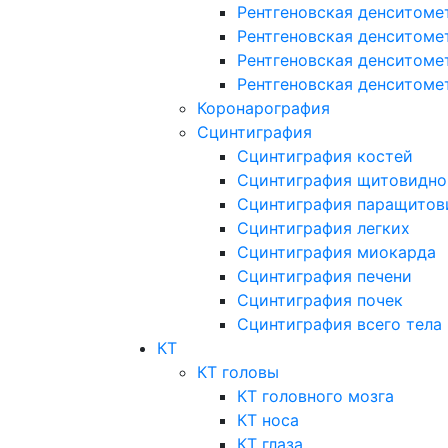
Рентгеновская денситоме
Рентгеновская денситоме
Рентгеновская денситоме
Рентгеновская денситоме
Коронарография
Сцинтиграфия
Сцинтиграфия костей
Сцинтиграфия щитовидно
Сцинтиграфия паращитов
Сцинтиграфия легких
Сцинтиграфия миокарда
Сцинтиграфия печени
Сцинтиграфия почек
Сцинтиграфия всего тела
КТ
КТ головы
КТ головного мозга
КТ носа
КТ глаза