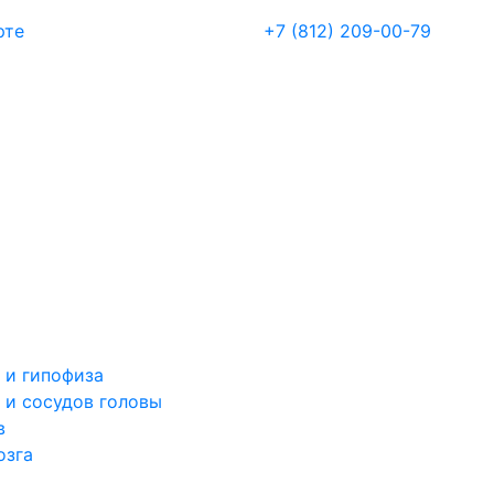
рте
+7 (812) 209-00-79
 и гипофиза
 и сосудов головы
в
озга