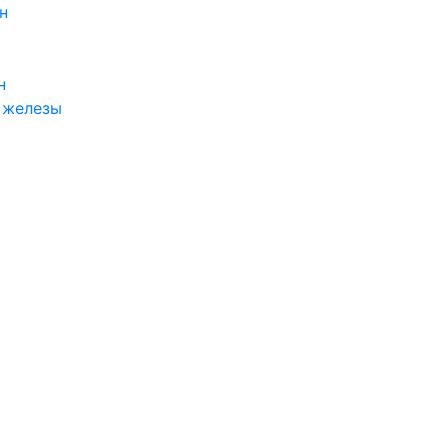
н
н
 железы