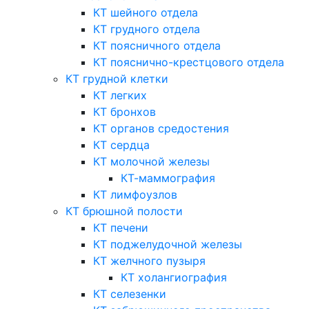
КТ шейного отдела
КТ грудного отдела
КТ поясничного отдела
КТ пояснично-крестцового отдела
КТ грудной клетки
КТ легких
КТ бронхов
КТ органов средостения
КТ сердца
КТ молочной железы
КТ-маммография
КТ лимфоузлов
КТ брюшной полости
КТ печени
КТ поджелудочной железы
КТ желчного пузыря
КТ холангиография
КТ селезенки