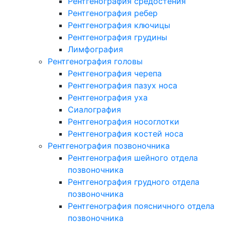
Рентгенография средостения
Рентгенография ребер
Рентгенография ключицы
Рентгенография грудины
Лимфография
Рентгенография головы
Рентгенография черепа
Рентгенография пазух носа
Рентгенография уха
Сиалография
Рентгенография носоглотки
Рентгенография костей носа
Рентгенография позвоночника
Рентгенография шейного отдела
позвоночника
Рентгенография грудного отдела
позвоночника
Рентгенография поясничного отдела
позвоночника