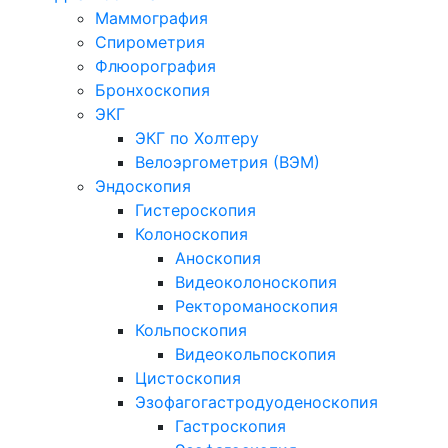
Маммография
Спирометрия
Флюорография
Бронхоскопия
ЭКГ
ЭКГ по Холтеру
Велоэргометрия (ВЭМ)
Эндоскопия
Гистероскопия
Колоноскопия
Аноскопия
Видеоколоноскопия
Ректороманоскопия
Кольпоскопия
Видеокольпоскопия
Цистоскопия
Эзофагогастродуоденоскопия
Гастроскопия