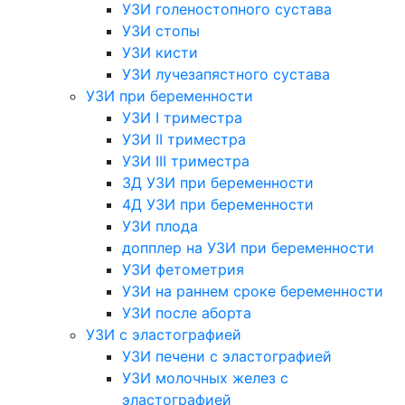
УЗИ голеностопного сустава
УЗИ стопы
УЗИ кисти
УЗИ лучезапястного сустава
УЗИ при беременности
УЗИ I триместра
УЗИ II триместра
УЗИ III триместра
3Д УЗИ при беременности
4Д УЗИ при беременности
УЗИ плода
допплер на УЗИ при беременности
УЗИ фетометрия
УЗИ на раннем сроке беременности
УЗИ после аборта
УЗИ с эластографией
УЗИ печени с эластографией
УЗИ молочных желез с
эластографией