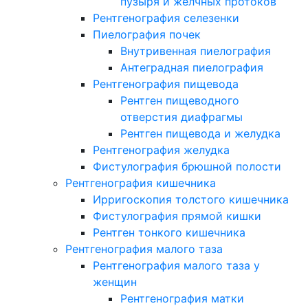
пузыря и желчных протоков
Рентгенография селезенки
Пиелография почек
Внутривенная пиелография
Антеградная пиелография
Рентгенография пищевода
Рентген пищеводного
отверстия диафрагмы
Рентген пищевода и желудка
Рентгенография желудка
Фистулография брюшной полости
Рентгенография кишечника
Ирригоскопия толстого кишечника
Фистулография прямой кишки
Рентген тонкого кишечника
Рентгенография малого таза
Рентгенография малого таза у
женщин
Рентгенография матки