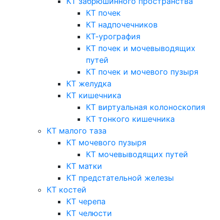
КТ забрюшинного пространства
КТ почек
КТ надпочечников
КТ-урография
КТ почек и мочевыводящих
путей
КТ почек и мочевого пузыря
КТ желудка
КТ кишечника
КТ виртуальная колоноскопия
КТ тонкого кишечника
КТ малого таза
КТ мочевого пузыря
КТ мочевыводящих путей
КТ матки
КТ предстательной железы
КТ костей
КТ черепа
КТ челюсти