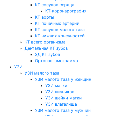
КТ сосудов сердца
КТ-коронарография
КТ аорты
КТ почечных артерий
КТ сосудов малого таза
КТ нижних конечностей
КТ всего организма
Дентальная КТ зубов
3Д КТ зубов
Ортопантомограмма
УЗИ
УЗИ малого таза
УЗИ малого таза у женщин
УЗИ матки
УЗИ яичников
УЗИ шейки матки
УЗИ влагалища
УЗИ малого таза у мужчин