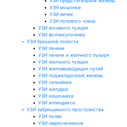
УЗИ предстательной железы
УЗИ мошонки
УЗИ яичек
УЗИ полового члена
УЗИ мочевого пузыря
УЗИ фолликулогенез
УЗИ брюшной полости
УЗИ печени
УЗИ печени и желчного пузыря
УЗИ желчного пузыря
УЗИ желчевыводящих путей
УЗИ поджелудочной железы
УЗИ селезёнки
УЗИ желудка
УЗИ кишечника
УЗИ аппендикса
УЗИ забрюшинного пространства
УЗИ почек
УЗИ надпочечников