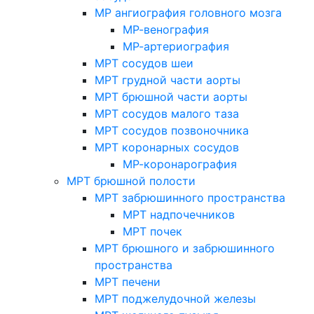
МР ангиография головного мозга
МР-венография
МР-артериография
МРТ сосудов шеи
МРТ грудной части аорты
МРТ брюшной части аорты
МРТ сосудов малого таза
МРТ сосудов позвоночника
МРТ коронарных сосудов
МР-коронарография
МРТ брюшной полости
МРТ забрюшинного пространства
МРТ надпочечников
МРТ почек
МРТ брюшного и забрюшинного
пространства
МРТ печени
МРТ поджелудочной железы