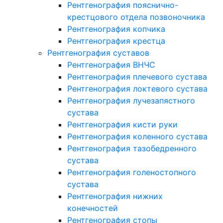
Рентгенография пояснично-
крестцового отдела позвоночника
Рентгенография копчика
Рентгенография крестца
Рентгенография суставов
Рентгенография ВНЧС
Рентгенография плечевого сустава
Рентгенография локтевого сустава
Рентгенография лучезапястного
сустава
Рентгенография кисти руки
Рентгенография коленного сустава
Рентгенография тазобедренного
сустава
Рентгенография голеностопного
сустава
Рентгенография нижних
конечностей
Рентгенография стопы