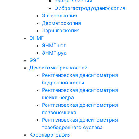
Эзофагоскопия
Фиброгастродуоденоскопия
Энтероскопия
Дерматоскопия
Ларингоскопия
ЭНМГ
ЭНМГ ног
ЭНМГ рук
ЭЭГ
Денситометрия костей
Рентгеновская денситометрия
бедренной кости
Рентгеновская денситометрия
шейки бедра
Рентгеновская денситометрия
позвоночника
Рентгеновская денситометрия
тазобедренного сустава
Коронарография