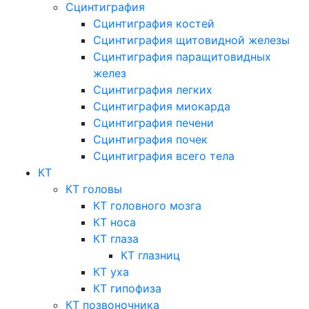
Сцинтиграфия
Сцинтиграфия костей
Сцинтиграфия щитовидной железы
Сцинтиграфия паращитовидных
желез
Сцинтиграфия легких
Сцинтиграфия миокарда
Сцинтиграфия печени
Сцинтиграфия почек
Сцинтиграфия всего тела
КТ
КТ головы
КТ головного мозга
КТ носа
КТ глаза
КТ глазниц
КТ уха
КТ гипофиза
КТ позвоночника