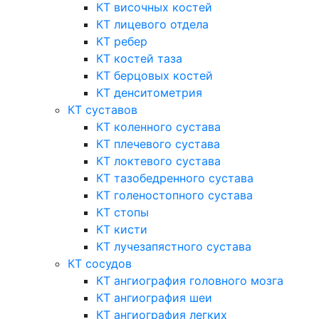
КТ височных костей
КТ лицевого отдела
КТ ребер
КТ костей таза
КТ берцовых костей
КТ денситометрия
КТ суставов
КТ коленного сустава
КТ плечевого сустава
КТ локтевого сустава
КТ тазобедренного сустава
КТ голеностопного сустава
КТ стопы
КТ кисти
КТ лучезапястного сустава
КТ сосудов
КТ ангиография головного мозга
КТ ангиография шеи
КТ ангиография легких