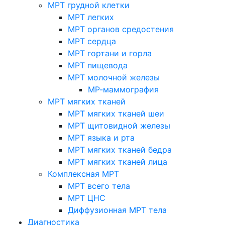
МРТ грудной клетки
МРТ легких
МРТ органов средостения
МРТ сердца
МРТ гортани и горла
МРТ пищевода
МРТ молочной железы
МР-маммография
МРТ мягких тканей
МРТ мягких тканей шеи
МРТ щитовидной железы
МРТ языка и рта
МРТ мягких тканей бедра
МРТ мягких тканей лица
Комплексная МРТ
МРТ всего тела
МРТ ЦНС
Диффузионная МРТ тела
Диагностика