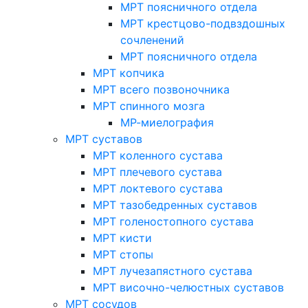
МРТ поясничного отдела
МРТ крестцово-подвздошных
сочленений
МРТ поясничного отдела
МРТ копчика
МРТ всего позвоночника
МРТ спинного мозга
МР-миелография
МРТ суставов
МРТ коленного сустава
МРТ плечевого сустава
МРТ локтевого сустава
МРТ тазобедренных суставов
МРТ голеностопного сустава
МРТ кисти
МРТ стопы
МРТ лучезапястного сустава
МРТ височно-челюстных суставов
МРТ сосудов