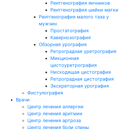
Рентгенография яичников
Рентгенография шейки матки
Рентгенография малого таза у
мужчин
Простатография
Кавернозография
Обзорная урография
Ретроградная уретрография
Микционная
цистоуретрография
Нисходящая цистография
Ретроградная цистография
Экскреторная урография
Фистулография
Врачи
Центр лечения аллергии
Центр лечения аритмии
Центр лечения артроза
Центр лечения боли спины