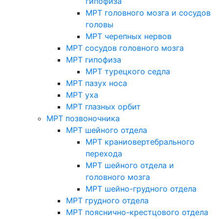
гипофиза
МРТ головного мозга и сосудов
головы
МРТ черепных нервов
МРТ сосудов головного мозга
МРТ гипофиза
МРТ турецкого седла
МРТ пазух носа
МРТ уха
МРТ глазных орбит
МРТ позвоночника
МРТ шейного отдела
МРТ краниовертебрального
перехода
МРТ шейного отдела и
головного мозга
МРТ шейно-грудного отдела
МРТ грудного отдела
МРТ пояснично-крестцового отдела