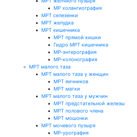
МРТ желчного пузыря
МР холангиография
МРТ селезенки
МРТ желудка
МРТ кишечника
МРТ прямой кишки
Гидро МРТ кишечника
МР-энтерография
МР-колонография
МРТ малого таза
МРТ малого таза у женщин
МРТ яичников
МРТ матки
МРТ малого таза у мужчин
МРТ предстательной железы
МРТ полового члена
МРТ мошонки
МРТ мочевого пузыря
МР-урография