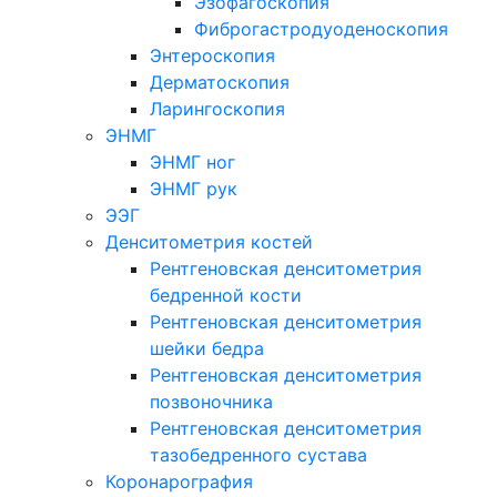
Эзофагоскопия
Фиброгастродуоденоскопия
Энтероскопия
Дерматоскопия
Ларингоскопия
ЭНМГ
ЭНМГ ног
ЭНМГ рук
ЭЭГ
Денситометрия костей
Рентгеновская денситометрия
бедренной кости
Рентгеновская денситометрия
шейки бедра
Рентгеновская денситометрия
позвоночника
Рентгеновская денситометрия
тазобедренного сустава
Коронарография