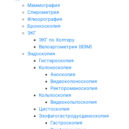
Маммография
Спирометрия
Флюорография
Бронхоскопия
ЭКГ
ЭКГ по Холтеру
Велоэргометрия (ВЭМ)
Эндоскопия
Гистероскопия
Колоноскопия
Аноскопия
Видеоколоноскопия
Ректороманоскопия
Кольпоскопия
Видеокольпоскопия
Цистоскопия
Эзофагогастродуоденоскопия
Гастроскопия