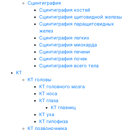
Сцинтиграфия
Сцинтиграфия костей
Сцинтиграфия щитовидной железы
Сцинтиграфия паращитовидных
желез
Сцинтиграфия легких
Сцинтиграфия миокарда
Сцинтиграфия печени
Сцинтиграфия почек
Сцинтиграфия всего тела
КТ
КТ головы
КТ головного мозга
КТ носа
КТ глаза
КТ глазниц
КТ уха
КТ гипофиза
КТ позвоночника