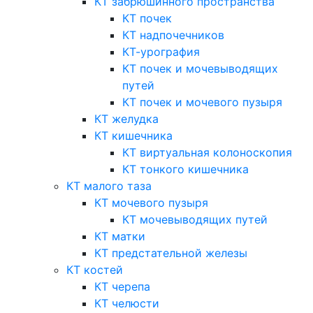
КТ забрюшинного пространства
КТ почек
КТ надпочечников
КТ-урография
КТ почек и мочевыводящих
путей
КТ почек и мочевого пузыря
КТ желудка
КТ кишечника
КТ виртуальная колоноскопия
КТ тонкого кишечника
КТ малого таза
КТ мочевого пузыря
КТ мочевыводящих путей
КТ матки
КТ предстательной железы
КТ костей
КТ черепа
КТ челюсти