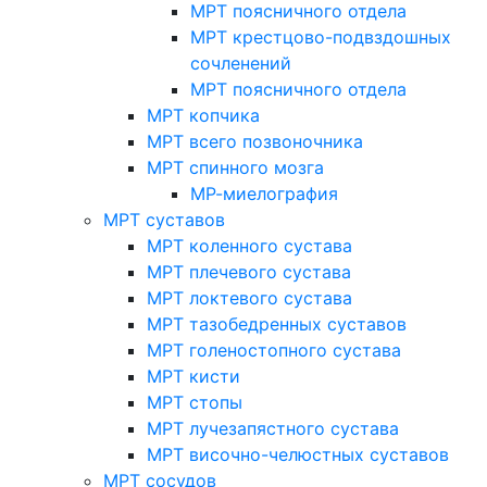
МРТ поясничного отдела
МРТ крестцово-подвздошных
сочленений
МРТ поясничного отдела
МРТ копчика
МРТ всего позвоночника
МРТ спинного мозга
МР-миелография
МРТ суставов
МРТ коленного сустава
МРТ плечевого сустава
МРТ локтевого сустава
МРТ тазобедренных суставов
МРТ голеностопного сустава
МРТ кисти
МРТ стопы
МРТ лучезапястного сустава
МРТ височно-челюстных суставов
МРТ сосудов