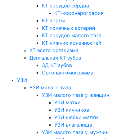
КТ сосудов сердца
КТ-коронарография
КТ аорты
КТ почечных артерий
КТ сосудов малого таза
КТ нижних конечностей
КТ всего организма
Дентальная КТ зубов
3Д КТ зубов
Ортопантомограмма
УЗИ
УЗИ малого таза
УЗИ малого таза у женщин
УЗИ матки
УЗИ яичников
УЗИ шейки матки
УЗИ влагалища
УЗИ малого таза у мужчин