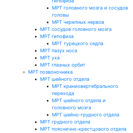
гипофиза
МРТ головного мозга и сосудов
головы
МРТ черепных нервов
МРТ сосудов головного мозга
МРТ гипофиза
МРТ турецкого седла
МРТ пазух носа
МРТ уха
МРТ глазных орбит
МРТ позвоночника
МРТ шейного отдела
МРТ краниовертебрального
перехода
МРТ шейного отдела и
головного мозга
МРТ шейно-грудного отдела
МРТ грудного отдела
МРТ пояснично-крестцового отдела