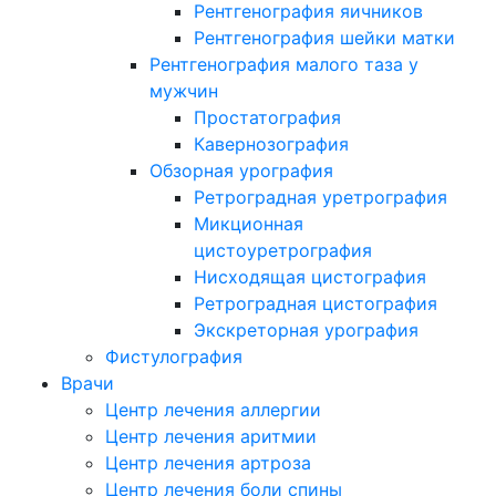
Рентгенография яичников
Рентгенография шейки матки
Рентгенография малого таза у
мужчин
Простатография
Кавернозография
Обзорная урография
Ретроградная уретрография
Микционная
цистоуретрография
Нисходящая цистография
Ретроградная цистография
Экскреторная урография
Фистулография
Врачи
Центр лечения аллергии
Центр лечения аритмии
Центр лечения артроза
Центр лечения боли спины