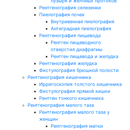
пузыря и желчных протоков
Рентгенография селезенки
Пиелография почек
Внутривенная пиелография
Антеградная пиелография
Рентгенография пищевода
Рентген пищеводного
отверстия диафрагмы
Рентген пищевода и желудка
Рентгенография желудка
Фистулография брюшной полости
Рентгенография кишечника
Ирригоскопия толстого кишечника
Фистулография прямой кишки
Рентген тонкого кишечника
Рентгенография малого таза
Рентгенография малого таза у
женщин
Рентгенография матки