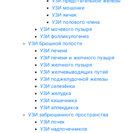
УЗИ предстательной железы
УЗИ мошонки
УЗИ яичек
УЗИ полового члена
УЗИ мочевого пузыря
УЗИ фолликулогенез
УЗИ брюшной полости
УЗИ печени
УЗИ печени и желчного пузыря
УЗИ желчного пузыря
УЗИ желчевыводящих путей
УЗИ поджелудочной железы
УЗИ селезёнки
УЗИ желудка
УЗИ кишечника
УЗИ аппендикса
УЗИ забрюшинного пространства
УЗИ почек
УЗИ надпочечников