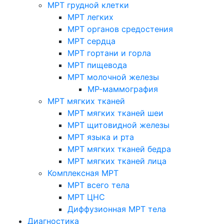
МРТ грудной клетки
МРТ легких
МРТ органов средостения
МРТ сердца
МРТ гортани и горла
МРТ пищевода
МРТ молочной железы
МР-маммография
МРТ мягких тканей
МРТ мягких тканей шеи
МРТ щитовидной железы
МРТ языка и рта
МРТ мягких тканей бедра
МРТ мягких тканей лица
Комплексная МРТ
МРТ всего тела
МРТ ЦНС
Диффузионная МРТ тела
Диагностика