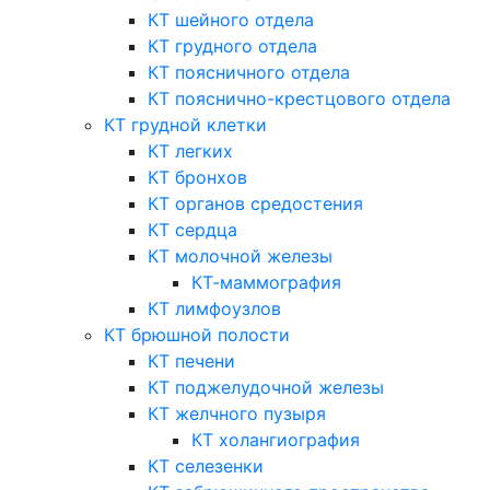
КТ шейного отдела
КТ грудного отдела
КТ поясничного отдела
КТ пояснично-крестцового отдела
КТ грудной клетки
КТ легких
КТ бронхов
КТ органов средостения
КТ сердца
КТ молочной железы
КТ-маммография
КТ лимфоузлов
КТ брюшной полости
КТ печени
КТ поджелудочной железы
КТ желчного пузыря
КТ холангиография
КТ селезенки