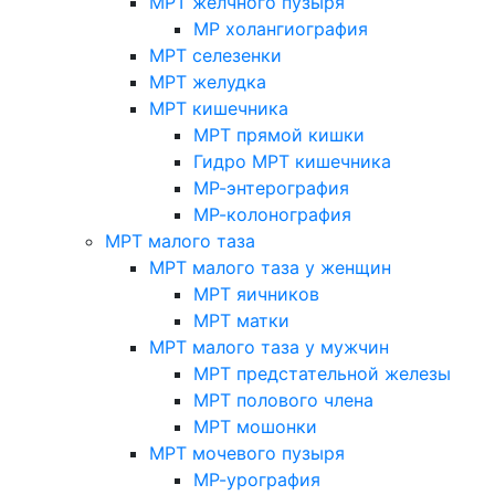
МРТ желчного пузыря
МР холангиография
МРТ селезенки
МРТ желудка
МРТ кишечника
МРТ прямой кишки
Гидро МРТ кишечника
МР-энтерография
МР-колонография
МРТ малого таза
МРТ малого таза у женщин
МРТ яичников
МРТ матки
МРТ малого таза у мужчин
МРТ предстательной железы
МРТ полового члена
МРТ мошонки
МРТ мочевого пузыря
МР-урография