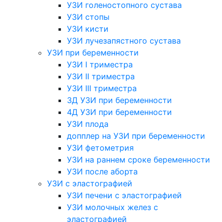
УЗИ голеностопного сустава
УЗИ стопы
УЗИ кисти
УЗИ лучезапястного сустава
УЗИ при беременности
УЗИ I триместра
УЗИ II триместра
УЗИ III триместра
3Д УЗИ при беременности
4Д УЗИ при беременности
УЗИ плода
допплер на УЗИ при беременности
УЗИ фетометрия
УЗИ на раннем сроке беременности
УЗИ после аборта
УЗИ с эластографией
УЗИ печени с эластографией
УЗИ молочных желез с
эластографией