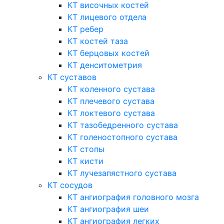
КТ височных костей
КТ лицевого отдела
КТ ребер
КТ костей таза
КТ берцовых костей
КТ денситометрия
КТ суставов
КТ коленного сустава
КТ плечевого сустава
КТ локтевого сустава
КТ тазобедренного сустава
КТ голеностопного сустава
КТ стопы
КТ кисти
КТ лучезапястного сустава
КТ сосудов
КТ ангиография головного мозга
КТ ангиография шеи
КТ ангиография легких