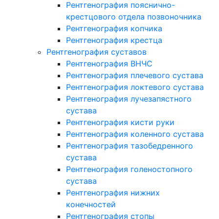
Рентгенография пояснично-
крестцового отдела позвоночника
Рентгенография копчика
Рентгенография крестца
Рентгенография суставов
Рентгенография ВНЧС
Рентгенография плечевого сустава
Рентгенография локтевого сустава
Рентгенография лучезапястного
сустава
Рентгенография кисти руки
Рентгенография коленного сустава
Рентгенография тазобедренного
сустава
Рентгенография голеностопного
сустава
Рентгенография нижних
конечностей
Рентгенография стопы