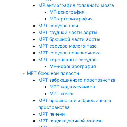
МР ангиография головного мозга
МР-венография
МР-артериография
МРТ сосудов шеи
МРТ грудной части аорты
МРТ брюшной части аорты
МРТ сосудов малого таза
МРТ сосудов позвоночника
МРТ коронарных сосудов
МР-коронарография
МРТ брюшной полости
МРТ забрюшинного пространства
МРТ надпочечников
МРТ почек
МРТ брюшного и забрюшинного
пространства
МРТ печени
МРТ поджелудочной железы