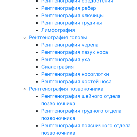
Рентгенография средостения
Рентгенография ребер
Рентгенография ключицы
Рентгенография грудины
Лимфография
Рентгенография головы
Рентгенография черепа
Рентгенография пазух носа
Рентгенография уха
Сиалография
Рентгенография носоглотки
Рентгенография костей носа
Рентгенография позвоночника
Рентгенография шейного отдела
позвоночника
Рентгенография грудного отдела
позвоночника
Рентгенография поясничного отдела
позвоночника