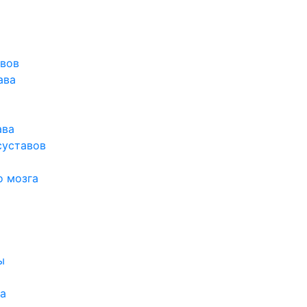
авов
ава
ава
суставов
о мозга
ы
а