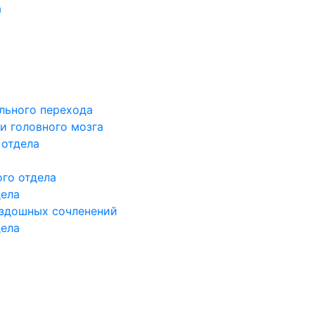
а
льного перехода
и головного мозга
 отдела
го отдела
дела
здошных сочленений
дела