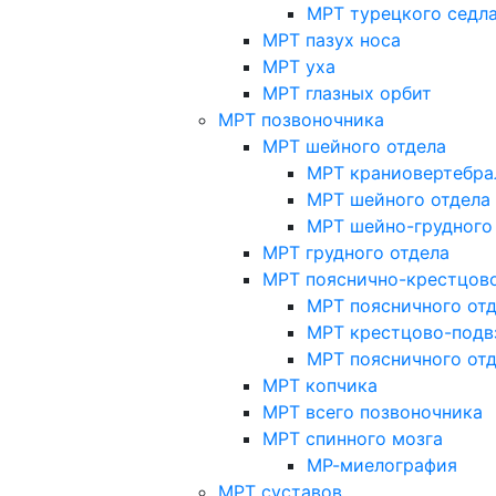
МРТ турецкого седл
МРТ пазух носа
МРТ уха
МРТ глазных орбит
МРТ позвоночника
МРТ шейного отдела
МРТ краниовертебра
МРТ шейного отдела 
МРТ шейно-грудного
МРТ грудного отдела
МРТ пояснично-крестцово
МРТ поясничного от
МРТ крестцово-подв
МРТ поясничного от
МРТ копчика
МРТ всего позвоночника
МРТ спинного мозга
МР-миелография
МРТ суставов