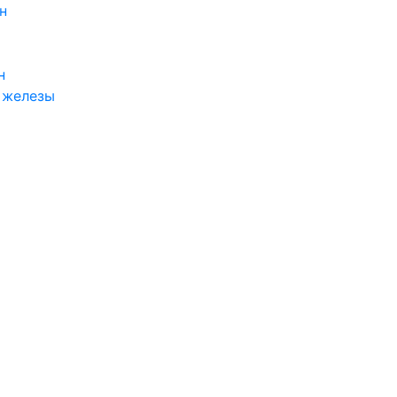
н
н
 железы