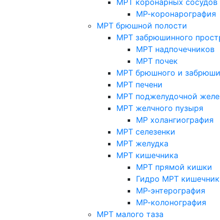
МРТ коронарных сосудов
МР-коронарография
МРТ брюшной полости
МРТ забрюшинного прост
МРТ надпочечников
МРТ почек
МРТ брюшного и забрюши
МРТ печени
МРТ поджелудочной желе
МРТ желчного пузыря
МР холангиография
МРТ селезенки
МРТ желудка
МРТ кишечника
МРТ прямой кишки
Гидро МРТ кишечник
МР-энтерография
МР-колонография
МРТ малого таза