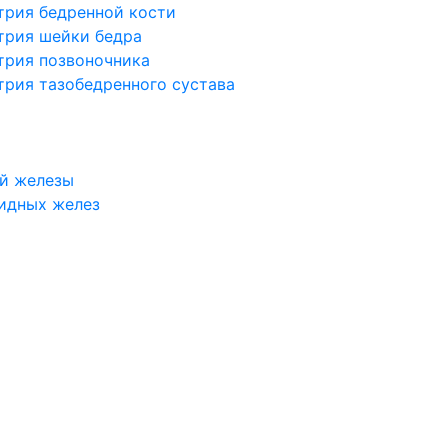
трия бедренной кости
трия шейки бедра
трия позвоночника
трия тазобедренного сустава
й железы
идных желез