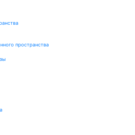
ранства
нного пространства
зы
а