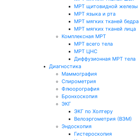
МРТ щитовидной железы
МРТ языка и рта
МРТ мягких тканей бедра
МРТ мягких тканей лица
Комплексная МРТ
МРТ всего тела
МРТ ЦНС
Диффузионная МРТ тела
Диагностика
Маммография
Спирометрия
Флюорография
Бронхоскопия
ЭКГ
ЭКГ по Холтеру
Велоэргометрия (ВЭМ)
Эндоскопия
Гистероскопия