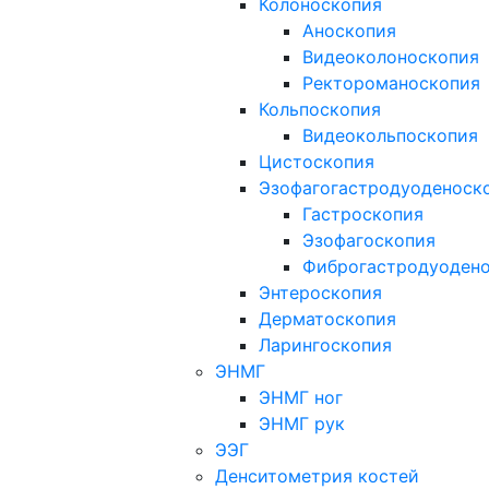
Колоноскопия
Аноскопия
Видеоколоноскопия
Ректороманоскопия
Кольпоскопия
Видеокольпоскопия
Цистоскопия
Эзофагогастродуоденоск
Гастроскопия
Эзофагоскопия
Фиброгастродуоден
Энтероскопия
Дерматоскопия
Ларингоскопия
ЭНМГ
ЭНМГ ног
ЭНМГ рук
ЭЭГ
Денситометрия костей