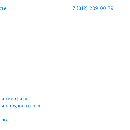
рте
+7 (812) 209-00-79
 и гипофиза
 и сосудов головы
в
озга