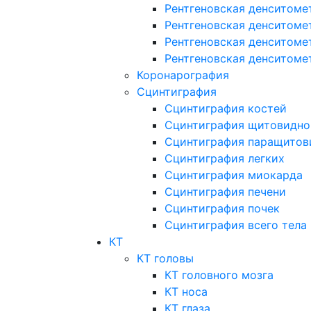
Рентгеновская денситоме
Рентгеновская денситоме
Рентгеновская денситоме
Рентгеновская денситоме
Коронарография
Сцинтиграфия
Сцинтиграфия костей
Сцинтиграфия щитовидно
Сцинтиграфия паращитов
Сцинтиграфия легких
Сцинтиграфия миокарда
Сцинтиграфия печени
Сцинтиграфия почек
Сцинтиграфия всего тела
КТ
КТ головы
КТ головного мозга
КТ носа
КТ глаза