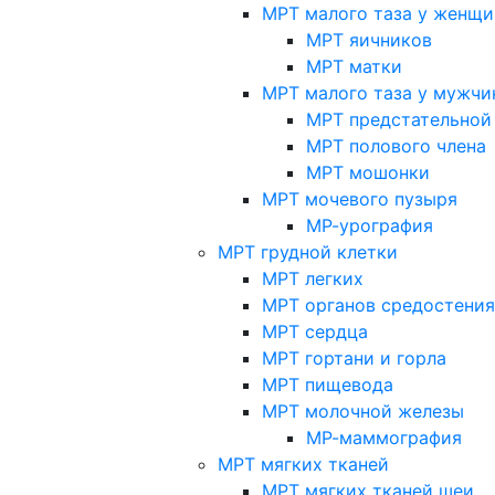
МРТ малого таза у женщи
МРТ яичников
МРТ матки
МРТ малого таза у мужчи
МРТ предстательной
МРТ полового члена
МРТ мошонки
МРТ мочевого пузыря
МР-урография
МРТ грудной клетки
МРТ легких
МРТ органов средостения
МРТ сердца
МРТ гортани и горла
МРТ пищевода
МРТ молочной железы
МР-маммография
МРТ мягких тканей
МРТ мягких тканей шеи