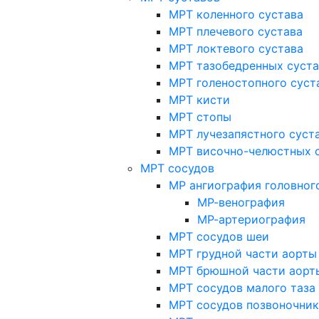
МРТ коленного сустава
МРТ плечевого сустава
МРТ локтевого сустава
МРТ тазобедренных суст
МРТ голеностопного суст
МРТ кисти
МРТ стопы
МРТ лучезапястного суст
МРТ височно-челюстных 
МРТ сосудов
МР ангиография головног
МР-венография
МР-артериография
МРТ сосудов шеи
МРТ грудной части аорты
МРТ брюшной части аорт
МРТ сосудов малого таза
МРТ сосудов позвоночник