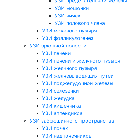
УЗИ предстательной железы
УЗИ мошонки
УЗИ яичек
УЗИ полового члена
УЗИ мочевого пузыря
УЗИ фолликулогенез
УЗИ брюшной полости
УЗИ печени
УЗИ печени и желчного пузыря
УЗИ желчного пузыря
УЗИ желчевыводящих путей
УЗИ поджелудочной железы
УЗИ селезёнки
УЗИ желудка
УЗИ кишечника
УЗИ аппендикса
УЗИ забрюшинного пространства
УЗИ почек
УЗИ надпочечников