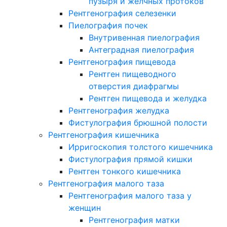
пузыря и желчных протоков
Рентгенография селезенки
Пиелография почек
Внутривенная пиелография
Антеградная пиелография
Рентгенография пищевода
Рентген пищеводного
отверстия диафрагмы
Рентген пищевода и желудка
Рентгенография желудка
Фистулография брюшной полости
Рентгенография кишечника
Ирригоскопия толстого кишечника
Фистулография прямой кишки
Рентген тонкого кишечника
Рентгенография малого таза
Рентгенография малого таза у
женщин
Рентгенография матки