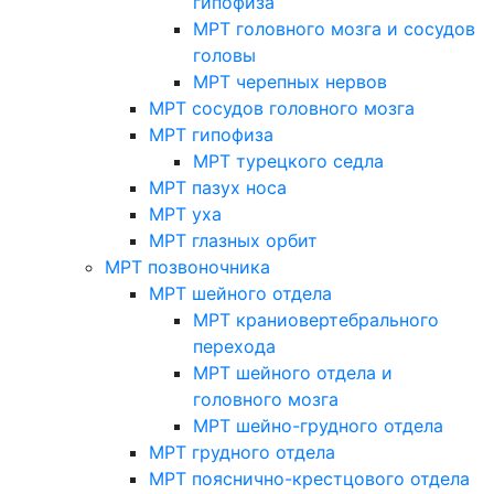
гипофиза
МРТ головного мозга и сосудов
головы
МРТ черепных нервов
МРТ сосудов головного мозга
МРТ гипофиза
МРТ турецкого седла
МРТ пазух носа
МРТ уха
МРТ глазных орбит
МРТ позвоночника
МРТ шейного отдела
МРТ краниовертебрального
перехода
МРТ шейного отдела и
головного мозга
МРТ шейно-грудного отдела
МРТ грудного отдела
МРТ пояснично-крестцового отдела