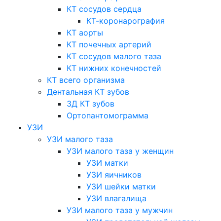
КТ сосудов сердца
КТ-коронарография
КТ аорты
КТ почечных артерий
КТ сосудов малого таза
КТ нижних конечностей
КТ всего организма
Дентальная КТ зубов
3Д КТ зубов
Ортопантомограмма
УЗИ
УЗИ малого таза
УЗИ малого таза у женщин
УЗИ матки
УЗИ яичников
УЗИ шейки матки
УЗИ влагалища
УЗИ малого таза у мужчин