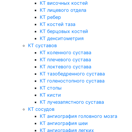
КТ височных костей
КТ лицевого отдела
КТ ребер
КТ костей таза
КТ берцовых костей
КТ денситометрия
КТ суставов
КТ коленного сустава
КТ плечевого сустава
КТ локтевого сустава
КТ тазобедренного сустава
КТ голеностопного сустава
КТ стопы
КТ кисти
КТ лучезапястного сустава
КТ сосудов
КТ ангиография головного мозга
КТ ангиография шеи
КТ ангиография легких