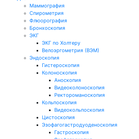
Маммография
Спирометрия
Флюорография
Бронхоскопия
ЭКГ
ЭКГ по Холтеру
Велоэргометрия (ВЭМ)
Эндоскопия
Гистероскопия
Колоноскопия
Аноскопия
Видеоколоноскопия
Ректороманоскопия
Кольпоскопия
Видеокольпоскопия
Цистоскопия
Эзофагогастродуоденоскопия
Гастроскопия