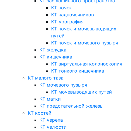
КТ забрюшинного пространства
КТ почек
КТ надпочечников
КТ-урография
КТ почек и мочевыводящих
путей
КТ почек и мочевого пузыря
КТ желудка
КТ кишечника
КТ виртуальная колоноскопия
КТ тонкого кишечника
КТ малого таза
КТ мочевого пузыря
КТ мочевыводящих путей
КТ матки
КТ предстательной железы
КТ костей
КТ черепа
КТ челюсти