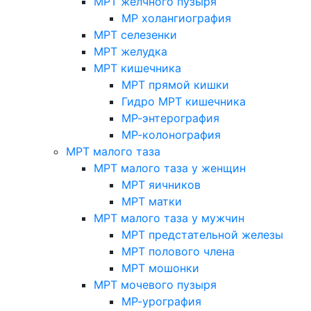
МРТ желчного пузыря
МР холангиография
МРТ селезенки
МРТ желудка
МРТ кишечника
МРТ прямой кишки
Гидро МРТ кишечника
МР-энтерография
МР-колонография
МРТ малого таза
МРТ малого таза у женщин
МРТ яичников
МРТ матки
МРТ малого таза у мужчин
МРТ предстательной железы
МРТ полового члена
МРТ мошонки
МРТ мочевого пузыря
МР-урография