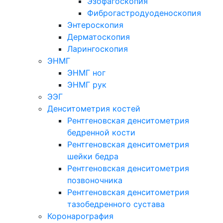
Эзофагоскопия
Фиброгастродуоденоскопия
Энтероскопия
Дерматоскопия
Ларингоскопия
ЭНМГ
ЭНМГ ног
ЭНМГ рук
ЭЭГ
Денситометрия костей
Рентгеновская денситометрия
бедренной кости
Рентгеновская денситометрия
шейки бедра
Рентгеновская денситометрия
позвоночника
Рентгеновская денситометрия
тазобедренного сустава
Коронарография