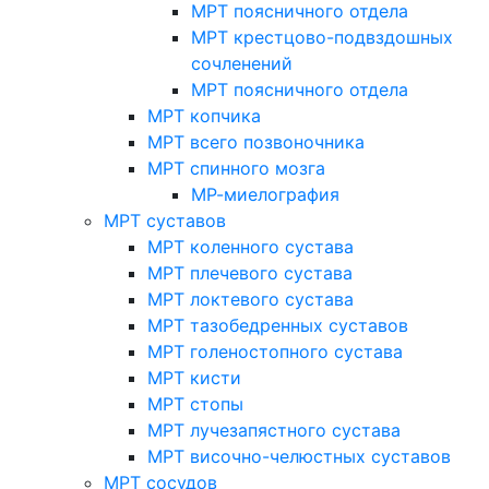
МРТ поясничного отдела
МРТ крестцово-подвздошных
сочленений
МРТ поясничного отдела
МРТ копчика
МРТ всего позвоночника
МРТ спинного мозга
МР-миелография
МРТ суставов
МРТ коленного сустава
МРТ плечевого сустава
МРТ локтевого сустава
МРТ тазобедренных суставов
МРТ голеностопного сустава
МРТ кисти
МРТ стопы
МРТ лучезапястного сустава
МРТ височно-челюстных суставов
МРТ сосудов