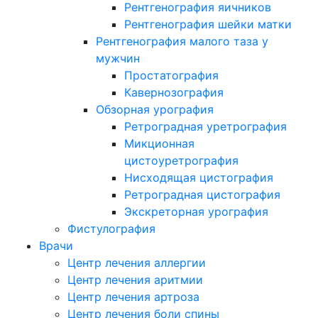
Рентгенография яичников
Рентгенография шейки матки
Рентгенография малого таза у
мужчин
Простатография
Кавернозография
Обзорная урография
Ретроградная уретрография
Микционная
цистоуретрография
Нисходящая цистография
Ретроградная цистография
Экскреторная урография
Фистулография
Врачи
Центр лечения аллергии
Центр лечения аритмии
Центр лечения артроза
Центр лечения боли спины