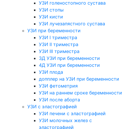
УЗИ голеностопного сустава
УЗИ стопы
УЗИ кисти
УЗИ лучезапястного сустава
УЗИ при беременности
УЗИ I триместра
УЗИ II триместра
УЗИ III триместра
3Д УЗИ при беременности
4Д УЗИ при беременности
УЗИ плода
допплер на УЗИ при беременности
УЗИ фетометрия
УЗИ на раннем сроке беременности
УЗИ после аборта
УЗИ с эластографией
УЗИ печени с эластографией
УЗИ молочных желез с
эластографией