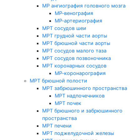
МР ангиография головного мозга
МР-венография
МР-артериография
МРТ сосудов шеи
МРТ грудной части аорты
МРТ брюшной части аорты
МРТ сосудов малого таза
МРТ сосудов позвоночника
МРТ коронарных сосудов
МР-коронарография
МРТ брюшной полости
МРТ забрюшинного пространства
МРТ надпочечников
МРТ почек
МРТ брюшного и забрюшинного
пространства
МРТ печени
МРТ поджелудочной железы