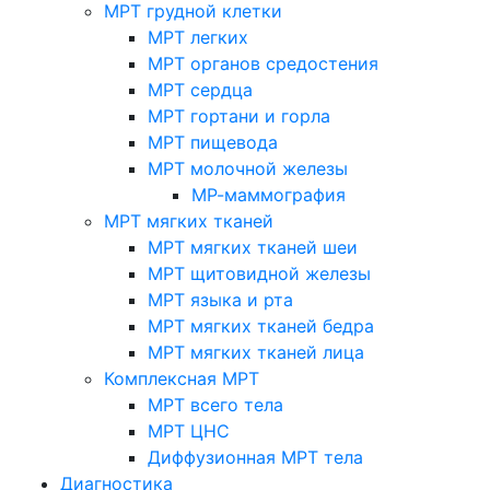
МРТ грудной клетки
МРТ легких
МРТ органов средостения
МРТ сердца
МРТ гортани и горла
МРТ пищевода
МРТ молочной железы
МР-маммография
МРТ мягких тканей
МРТ мягких тканей шеи
МРТ щитовидной железы
МРТ языка и рта
МРТ мягких тканей бедра
МРТ мягких тканей лица
Комплексная МРТ
МРТ всего тела
МРТ ЦНС
Диффузионная МРТ тела
Диагностика