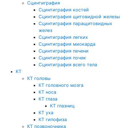
Сцинтиграфия
Сцинтиграфия костей
Сцинтиграфия щитовидной железы
Сцинтиграфия паращитовидных
желез
Сцинтиграфия легких
Сцинтиграфия миокарда
Сцинтиграфия печени
Сцинтиграфия почек
Сцинтиграфия всего тела
КТ
КТ головы
КТ головного мозга
КТ носа
КТ глаза
КТ глазниц
КТ уха
КТ гипофиза
КТ позвоночника