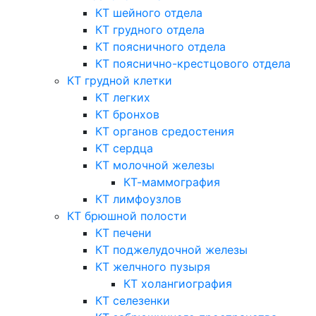
КТ шейного отдела
КТ грудного отдела
КТ поясничного отдела
КТ пояснично-крестцового отдела
КТ грудной клетки
КТ легких
КТ бронхов
КТ органов средостения
КТ сердца
КТ молочной железы
КТ-маммография
КТ лимфоузлов
КТ брюшной полости
КТ печени
КТ поджелудочной железы
КТ желчного пузыря
КТ холангиография
КТ селезенки