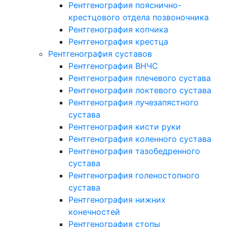
Рентгенография пояснично-
крестцового отдела позвоночника
Рентгенография копчика
Рентгенография крестца
Рентгенография суставов
Рентгенография ВНЧС
Рентгенография плечевого сустава
Рентгенография локтевого сустава
Рентгенография лучезапястного
сустава
Рентгенография кисти руки
Рентгенография коленного сустава
Рентгенография тазобедренного
сустава
Рентгенография голеностопного
сустава
Рентгенография нижних
конечностей
Рентгенография стопы