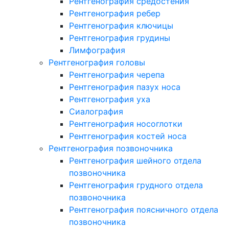
Рентгенография средостения
Рентгенография ребер
Рентгенография ключицы
Рентгенография грудины
Лимфография
Рентгенография головы
Рентгенография черепа
Рентгенография пазух носа
Рентгенография уха
Сиалография
Рентгенография носоглотки
Рентгенография костей носа
Рентгенография позвоночника
Рентгенография шейного отдела
позвоночника
Рентгенография грудного отдела
позвоночника
Рентгенография поясничного отдела
позвоночника